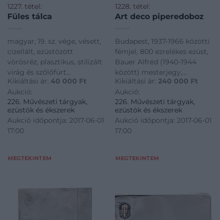
1227. tétel:
1228. tétel:
Füles tálca
Art deco piperedoboz
magyar, 19. sz. vége, vésett,
Budapest, 1937-1966 közötti
cizellált, ezüstözött
fémjel, 800 ezrelékes ezüst,
vörösréz, plasztikus, stilizált
Bauer Alfréd (1940-1944
virág és szőlőfürt
között) mesterjegy,
Kikiáltási ár:
40 000
Ft
Kikiáltási ár:
240 000
Ft
motívumos peremdísszel és
lekerekített, lapos téglatest,
Aukció:
Aukció:
fülekkel, ezüstözés kopott,
belül hármas, osztással,
226. Művészeti tárgyak,
226. Művészeti tárgyak,
92*56,5 cm
zsanéros nyitódással, 1312 g;
ezüstök és ékszerek
ezüstök és ékszerek
27*17*3 cm
Aukció időpontja: 2017-06-01
Aukció időpontja: 2017-06-01
17:00
17:00
MEGTEKINTEM
MEGTEKINTEM