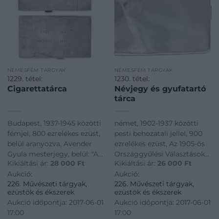
NEMESFÉM TÁRGYAK
NEMESFÉM TÁRGYAK
1229. tétel:
1230. tétel:
Cigarettatárca
Névjegy és gyufatartó
tárca
Budapest, 1937-1945 közötti
német, 1902-1937 közötti
fémjel, 800 ezrelékes ezüst,
pesti behozatali jellel, 900
belül aranyozva, Avender
ezrelékes ezüst, Az 1905-ös
Gyula mesterjegy, belül: "A
Országgyűlési Választások
Kikiáltási ár:
28 000
Ft
Kikiáltási ár:
26 000
Ft
legkedvesebb barátnak Feri"
emlékére készített és
Aukció:
Aukció:
ajándékozási felirattal,
gravírozott tárca,
226. Művészeti tárgyak,
226. Művészeti tárgyak,
fedlapon, színes,
fenéklemezén: "Tisza 1483 -
ezüstök és ékszerek
ezüstök és ékszerek
zománcozott Horthy Vitézi
Andrássy 1428", szavazati
Aukció időpontja: 2017-06-01
Aukció időpontja: 2017-06-01
címerrel, 106,2 g, 10*8*1,1 cm
arányt mutató vésettel,
17:00
17:00
fedlapon koronás, pelikános