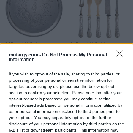
NEMESFÉM TÁRGYAK
NEMESFÉM TÁRGYAK
1223. tétel:
1224. tétel:
Tálca
Szedőkészlet, 5 db-os
mutargy.com -
Do Not Process My Personal
Information
Selmecbánya, 1867-1923
Bécs, 1872-1922 közötti
If you wish to opt-out of the sale, sharing to third parties, or
közötti fémjel, 800 ezrelékes
fémjel, 800 ezrelékes ezüst
processing of your personal or sensitive information for
ezüst, Sandrik gyártójel,
nyél borítások, Hans
targeted advertising by us, please use the below opt-out
vésett, virágos díszítéssel,
Schmidt mesterjegy, szaru
section to confirm your selection. Please note that after your
Kikiáltási ár:
34 000
Ft
Kikiáltási ár:
34 000
Ft
"SA" koronás
és fém felső részekkel,
opt-out request is processed you may continue seeing
Aukció:
Aukció:
monogrammal, kis
(Neuwirth I. 212.), Ntto: 125 g,
interest-based ads based on personal information utilized by
226. Művészeti tárgyak,
226. Művészeti tárgyak,
sérüléssel, 186 g, d: 21 cm
h: 25,5-30,6 cm
us or personal information disclosed to third parties prior to
ezüstök és ékszerek
ezüstök és ékszerek
your opt-out. You may separately opt-out of the further
Aukció időpontja: 2017-06-01
Aukció időpontja: 2017-06-01
disclosure of your personal information by third parties on the
17:00
17:00
IAB’s list of downstream participants. This information may