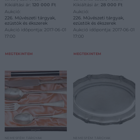
Kikiáltási ár:
120 000
Ft
Kikiáltási ár:
28 000
Ft
Magyarország emlékére,
Testvérek és Fővárosi Óra
Aukció:
Aukció:
1896, 1 korona K.B."), 866 g,
Ékszer Vállalat készítőjel,
226. Művészeti tárgyak,
226. Művészeti tárgyak,
19,5*33,5 cm
angol vágott fazon,
ezüstök és ékszerek
ezüstök és ékszerek
dobozzal,, össz.: 11 db, 146 g,
Aukció időpontja: 2017-06-01
Aukció időpontja: 2017-06-01
h: 11 cm
17:00
17:00
MEGTEKINTEM
MEGTEKINTEM
NEMESFÉM TÁRGYAK
NEMESFÉM TÁRGYAK