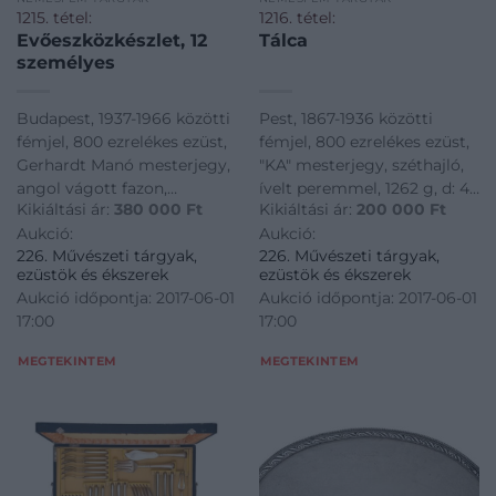
1215. tétel:
1216. tétel:
Evőeszközkészlet, 12
Tálca
személyes
Budapest, 1937-1966 közötti
Pest, 1867-1936 közötti
fémjel, 800 ezrelékes ezüst,
fémjel, 800 ezrelékes ezüst,
Gerhardt Manó mesterjegy,
"KA" mesterjegy, széthajló,
angol vágott fazon,
ívelt peremmel, 1262 g, d: 44
Kikiáltási ár:
380 000
Ft
Kikiáltási ár:
200 000
Ft
solingeni acél pengék,
cm
Aukció:
Aukció:
doboz nélkül, össz.: 93 db,
226. Művészeti tárgyak,
226. Művészeti tárgyak,
Ntto.: 4033 g
ezüstök és ékszerek
ezüstök és ékszerek
Aukció időpontja: 2017-06-01
Aukció időpontja: 2017-06-01
17:00
17:00
MEGTEKINTEM
MEGTEKINTEM