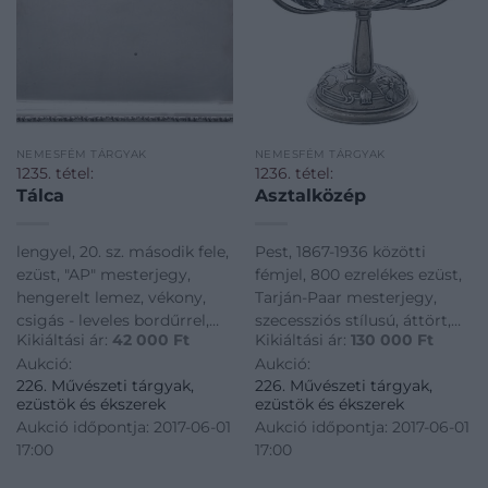
NEMESFÉM TÁRGYAK
NEMESFÉM TÁRGYAK
1235. tétel:
1236. tétel:
Tálca
Asztalközép
lengyel, 20. sz. második fele,
Pest, 1867-1936 közötti
ezüst, "AP" mesterjegy,
fémjel, 800 ezrelékes ezüst,
hengerelt lemez, vékony,
Tarján-Paar mesterjegy,
csigás - leveles bordűrrel,
szecessziós stílusú, áttört,
Kikiáltási ár:
42 000
Ft
Kikiáltási ár:
130 000
Ft
364 g; 18*25 cm
pipacsszálakkal díszített
Aukció:
Aukció:
kínáló, üvegbetét hiányzik,
226. Művészeti tárgyak,
226. Művészeti tárgyak,
kis sérüléssel, 919 g; 23,5*33
ezüstök és ékszerek
ezüstök és ékszerek
cm
Aukció időpontja: 2017-06-01
Aukció időpontja: 2017-06-01
17:00
17:00