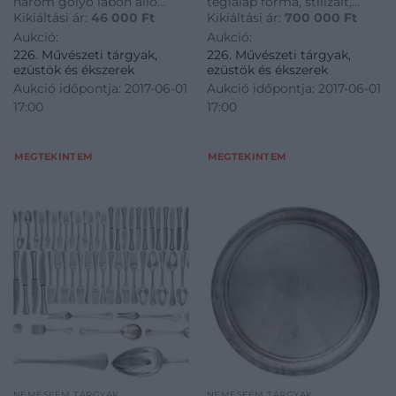
három golyó lábon álló
téglalap forma, stilizált,
Kikiáltási ár:
46 000
Ft
Kikiáltási ár:
700 000
Ft
kalapált, bordázott tál, 266
vésett díszítéssel, öntött,
Aukció:
Aukció:
g; 21,5*4,2 cm
plasztikus, virágos
226. Művészeti tárgyak,
226. Művészeti tárgyak,
szegéllyel, kis sérüléssel,
ezüstök és ékszerek
ezüstök és ékszerek
4255 g; 79,2*47 cm
Aukció időpontja: 2017-06-01
Aukció időpontja: 2017-06-01
17:00
17:00
MEGTEKINTEM
MEGTEKINTEM
NEMESFÉM TÁRGYAK
NEMESFÉM TÁRGYAK