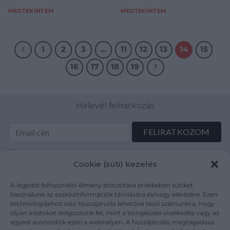
MEGTEKINTEM
MEGTEKINTEM
1
2
3
…
11
12
13
14
15
16
17
18
19
Hírlevél feliratkozás
Elolvastam és elfogadom az Adatkezelési tájékoztatót:
Cookie (süti) kezelés
mutargy.com/adatkezelesi-tajekoztato/
A legjobb felhasználói élmény biztosítása érdekében sütiket
Rólunk
Áraink
használunk az eszközinformációk tárolására és/vagy elérésére. Ezen
technológiákhoz való hozzájárulás lehetővé teszi számunkra, hogy
Médiaajánlat
ÁSZF
olyan adatokat dolgozzunk fel, mint a böngészési viselkedés vagy az
Karrier
Adatvédelem
egyedi azonosítók ezen a webhelyen. A hozzájárulás megtagadása