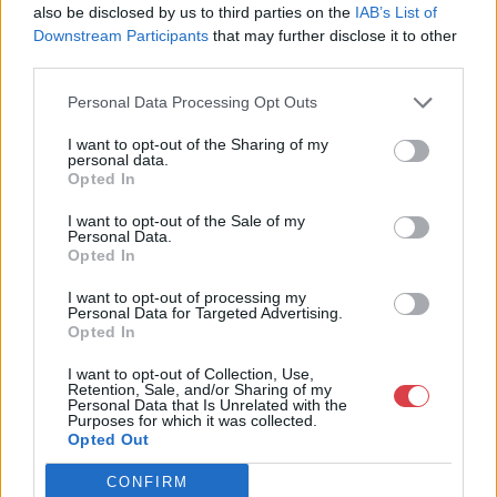
also be disclosed by us to third parties on the
IAB’s List of
MEGTEKINTEM
MEGTEKINTEM
Downstream Participants
that may further disclose it to other
third parties.
Personal Data Processing Opt Outs
I want to opt-out of the Sharing of my
personal data.
Opted In
I want to opt-out of the Sale of my
Personal Data.
Opted In
I want to opt-out of processing my
Personal Data for Targeted Advertising.
NEMESFÉM TÁRGYAK
NEMESFÉM TÁRGYAK
Opted In
1225. tétel:
1226. tétel:
Tálca
Evőeszközkészlet, 6
I want to opt-out of Collection, Use,
Retention, Sale, and/or Sharing of my
személyes
Personal Data that Is Unrelated with the
Purposes for which it was collected.
Opted Out
Pest, 1867-1936 közötti
Budapest, 1937-1966 közötti
fémjel, 800 ezrelékes ezüst,
fémjel, 800 ezrelékes ezüst,
CONFIRM
Schmidt Gyula mesterjegy,
"SR" mesterjegy, sima,