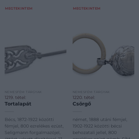
MEGTEKINTEM
MEGTEKINTEM
NEMESFÉM TÁRGYAK
NEMESFÉM TÁRGYAK
1219. tétel:
1220. tétel:
Tortalapát
Csörgő
Bécs, 1872-1922 közötti
német, 1888 utáni fémjel,
fémjel, 800 ezrelékes ezüst,
1902-1922 közötti bécsi
Seligmann forgalmazójel,
behozatali jellel, 800
áttört, vésett díszítéssel, 134
ezrelékes ezüst gömb, F/M