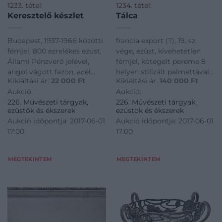
1233. tétel:
1234. tétel:
Keresztelő készlet
Tálca
Budapest, 1937-1966 közötti
francia export (?), 19. sz.
fémjel, 800 ezrelékes ezüst,
vége, ezüst, kivehetetlen
Állami Pénzverő jelével,
fémjel, kötegelt pereme 8
angol vágott fazon, acél
helyen stilizált palmettával
Kikiáltási ár:
22 000
Ft
Kikiáltási ár:
140 000
Ft
pengével, gravírozható,
átfogott, 1140 g; 30,5*47 cm
Aukció:
Aukció:
eredeti dobozában, 112 g; h:
226. Művészeti tárgyak,
226. Művészeti tárgyak,
14,2-21 cm
ezüstök és ékszerek
ezüstök és ékszerek
Aukció időpontja: 2017-06-01
Aukció időpontja: 2017-06-01
17:00
17:00
MEGTEKINTEM
MEGTEKINTEM