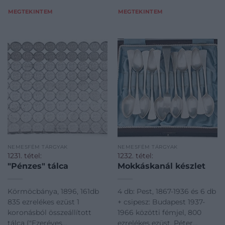
MEGTEKINTEM
MEGTEKINTEM
NEMESFÉM TÁRGYAK
NEMESFÉM TÁRGYAK
1231. tétel:
1232. tétel:
"Pénzes" tálca
Mokkáskanál készlet
Körmöcbánya, 1896, 161db
4 db: Pest, 1867-1936 és 6 db
835 ezrelékes ezüst 1
+ csipesz: Budapest 1937-
koronásból összeállított
1966 közötti fémjel, 800
tálca ("Ezeréves
ezrelékes ezüst, Péter