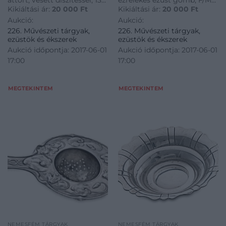
Kikiáltási ár:
20 000
Ft
Kikiáltási ár:
20 000
Ft
g, h: 28,5 cm
jelzettel, vésett díszítéssel,
Aukció:
Aukció:
kaucsuk gyűrűvel, kis
226. Művészeti tárgyak,
226. Művészeti tárgyak,
sérüléssel, Btto: 19,2 g; h: 9
ezüstök és ékszerek
ezüstök és ékszerek
cm
Aukció időpontja: 2017-06-01
Aukció időpontja: 2017-06-01
17:00
17:00
MEGTEKINTEM
MEGTEKINTEM
NEMESFÉM TÁRGYAK
NEMESFÉM TÁRGYAK