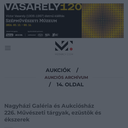
Skip
to
content
AUKCIÓK
/
AUKCIÓS ARCHÍVUM
/
14. OLDAL
Nagyházi Galéria és Aukciósház
226. Művészeti tárgyak, ezüstök és
ékszerek