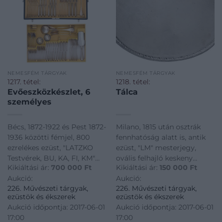
NEMESFÉM TÁRGYAK
NEMESFÉM TÁRGYAK
1217. tétel:
1218. tétel:
Evőeszközkészlet, 6
Tálca
személyes
Bécs, 1872-1922 és Pest 1872-
Milano, 1815 után osztrák
1936 közötti fémjel, 800
fennhatóság alatt is, antik
ezrelékes ezüst, "LATZKO
ezüst, "LM" mesterjegy,
Testvérek, BU, KA, FI, KM"
ovális felhajló keskeny
Kikiáltási ár:
700 000
Ft
Kikiáltási ár:
150 000
Ft
mesterjegyekkel, tollszár
pereme áttört, "futókutya"
Aukció:
Aukció:
formájú nyelek, késekben
motívummal díszítve,
226. Művészeti tárgyak,
226. Művészeti tárgyak,
acél pengék, 1 db tortalapát
sérült, (Rosenberg Nr. 7327,
ezüstök és ékszerek
ezüstök és ékszerek
Lutrovits A., Estarsa
7380.), 1272 g, 31,5*42 cm
Aukció időpontja: 2017-06-01
Aukció időpontja: 2017-06-01
jelzettel, össz: 84 db eredeti
17:00
17:00
dobozában, apró