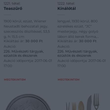
1221. tétel:
1222. tétel:
Teaszűrő
Kínálótál
1900 körül, ezüst, Wiener
lengyel, 1930 körül, 800
Neustadti behozatali jegy,
ezrelékes ezüst, "JC"
szecessziós díszítéssel, 53,5
mesterjegy, négy golyó
g, h: 15,5 cm
lábon álló kerek forma,
Kikiáltási ár:
30 000
Ft
Kikiáltási ár:
30 000
Ft
széthajló, hullámzó
Aukció:
Aukció:
peremmel, 185 g; 21*6,5 cm
226. Művészeti tárgyak,
226. Művészeti tárgyak,
ezüstök és ékszerek
ezüstök és ékszerek
Aukció időpontja: 2017-06-01
Aukció időpontja: 2017-06-01
17:00
17:00
MEGTEKINTEM
MEGTEKINTEM