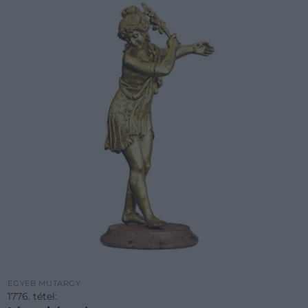
EGYÉB MŰTÁRGY
1776. tétel: