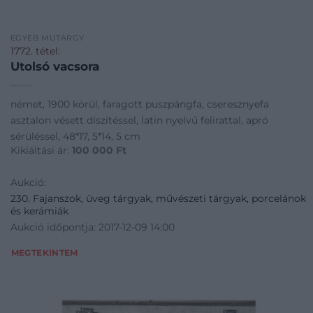
EGYÉB MŰTÁRGY
1772. tétel:
Utolsó vacsora
német, 1900 körül, faragott puszpángfa, cseresznyefa
asztalon vésett díszítéssel, latin nyelvű felirattal, apró
sérüléssel, 48*17, 5*14, 5 cm
Kikiáltási ár:
100 000
Ft
Aukció:
230. Fajanszok, üveg tárgyak, művészeti tárgyak, porcelánok
és kerámiák
Aukció időpontja: 2017-12-09 14:00
MEGTEKINTEM