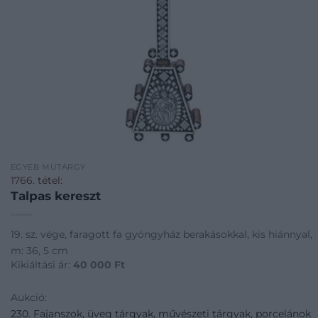
EGYÉB MŰTÁRGY
1766. tétel:
Talpas kereszt
19. sz. vége, faragott fa gyöngyház berakásokkal, kis hiánnyal,
m: 36, 5 cm
Kikiáltási ár:
40 000
Ft
Aukció:
230. Fajanszok, üveg tárgyak, művészeti tárgyak, porcelánok