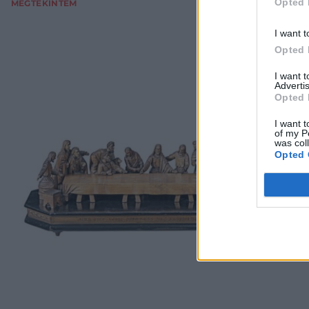
Opted 
MEGTEKINTEM
I want t
Opted 
I want 
Advertis
Opted 
I want t
of my P
was col
Opted 