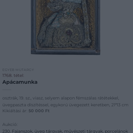
EGYÉB MŰTÁRGY
1768. tétel:
Apácamunka
osztrák, 19. sz., viasz, selyem alapon fémszálas rátétekkel,
üvegpaszta díszítéssel, egykorú üvegezett keretben, 21*13 cm
Kikiáltási ár:
50 000
Ft
Aukció:
230. Fajanszok, üveg tárgyak, művészeti tárgyak, porcelánok