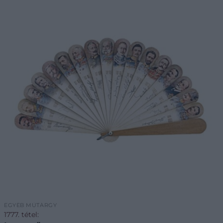
EGYÉB MŰTÁRGY
1777. tétel: