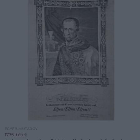
EGYÉB MŰTÁRGY
1775. tétel: