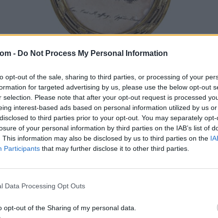
com -
Do Not Process My Personal Information
EGYÉB MŰTÁRGY
to opt-out of the sale, sharing to third parties, or processing of your per
1770. tétel:
formation for targeted advertising by us, please use the below opt-out s
Raffay Károly megyéspüspök portréja, 1826
r selection. Please note that after your opt-out request is processed y
eing interest-based ads based on personal information utilized by us or
Ferdinánd Lütgendorf (1785-1858), színezett litográfia, papír,
disclosed to third parties prior to your opt-out. You may separately opt-
j.j.k.: Ferd. Baró Lütgendorf 1826, bronz keretben, sérült,
losure of your personal information by third parties on the IAB’s list of
. This information may also be disclosed by us to third parties on the
IA
155*125 mm
Participants
that may further disclose it to other third parties.
Kikiáltási ár:
38 000
Ft
Aukció:
230. Fajanszok, üveg tárgyak, művészeti tárgyak, porcelánok
és kerámiák
l Data Processing Opt Outs
Aukció időpontja: 2017-12-09 14:00
o opt-out of the Sharing of my personal data.