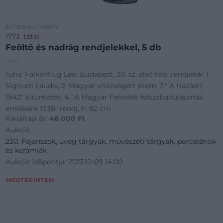
EGYÉB MŰTÁRGY
1773. tétel:
Feöltő és nadrág rendjelekkel, 5 db
ruha: Falkenflug Leó, Budapest, 20. sz. első fele, rendjelek: 1.
Signum Laudis, 2. Magyar vitézségért érem, 3." A Hazáért
1942" kitüntetés, 4. "A Magyar Felvidék felszabadulásának
emlékére 1938" rendj, h: 82 cm
Kikiáltási ár:
48 000
Ft
Aukció:
230. Fajanszok, üveg tárgyak, művészeti tárgyak, porcelánok
és kerámiák
Aukció időpontja: 2017-12-09 14:00
MEGTEKINTEM