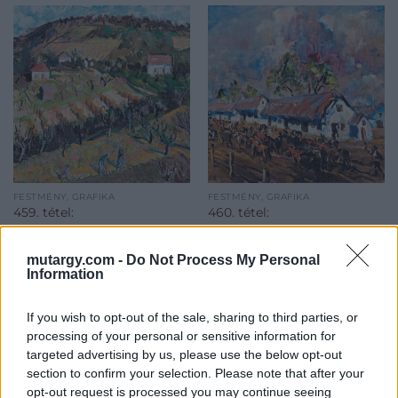
FESTMÉNY, GRAFIKA
FESTMÉNY, GRAFIKA
459. tétel:
460. tétel:
Balázs József Róbert
Holló László (1887-
(1930-2010): Szőlőhegy
1976): Behajtják a
mutargy.com -
Do Not Process My Personal
házakkal, 1957
ménest
Information
olaj, vászon, 61*81 cm, j.b.l.:
olaj, falemez, 68*80 cm, j.b.l.:
If you wish to opt-out of the sale, sharing to third parties, or
Balázs J. R. 57
Holló L.
processing of your personal or sensitive information for
Kikiáltási ár:
120 000
Ft
Kikiáltási ár:
220 000
Ft
targeted advertising by us, please use the below opt-out
Aukció:
Aukció:
section to confirm your selection. Please note that after your
238. 19. és 20. századi
238. 19. és 20. századi
opt-out request is processed you may continue seeing