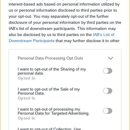
festmények
festmények
interest-based ads based on personal information utilized by
Aukció időpontja: 2018-12-05
Aukció időpontja: 2018-12-05
us or personal information disclosed to third parties prior to
17:00
17:00
your opt-out. You may separately opt-out of the further
disclosure of your personal information by third parties on the
IAB’s list of downstream participants. This information may
also be disclosed by us to third parties on the
IAB’s List of
MEGTEKINTEM
MEGTEKINTEM
Downstream Participants
that may further disclose it to other
third parties.
Personal Data Processing Opt Outs
I want to opt-out of the Sharing of my
personal data.
Opted In
I want to opt-out of the Sale of my
Personal Data.
Opted In
I want to opt-out of processing my
Personal Data for Targeted Advertising.
FESTMÉNY, GRAFIKA
FESTMÉNY, GRAFIKA
Opted In
461. tétel:
462. tétel:
Fényes Adolf (1867-
Nyilasy Sándor (1873-
I want to opt-out of Collection, Use,