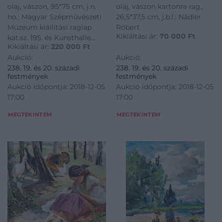
olaj, vászon, 95*75 cm, j.n.
olaj, vászon kartonra rag.,
ho.: Magyar Szépművészeti
26,5*37,5 cm, j.b.l.: Nádler
Múzeum kiállítási raglap
Róbert
Kikiáltási ár:
70 000
Ft
kat.sz. 195. és Kunsthalle
Kikiáltási ár:
220 000
Ft
Berlin kiállítási cimke
Aukció:
Aukció:
töredék
238. 19. és 20. századi
238. 19. és 20. századi
festmények
festmények
Aukció időpontja: 2018-12-05
Aukció időpontja: 2018-12-05
17:00
17:00
MEGTEKINTEM
MEGTEKINTEM