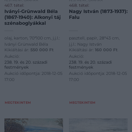
FESTMÉNY, GRAFIKA
FESTMÉNY, GRAFIKA
467. tétel:
468. tétel:
Iványi-Grünwald Béla
Nagy István (1873-1937):
(1867-1940): Alkonyi táj
Falu
szénaboglyákkal
olaj, karton, 70*100 cm, j.j.l.:
pasztell, papír, 28*43 cm,
Iványi Grünwald Béla
j.j.l.: Nagy István
Kikiáltási ár:
550 000
Ft
Kikiáltási ár:
160 000
Ft
Aukció:
Aukció:
238. 19. és 20. századi
238. 19. és 20. századi
festmények
festmények
Aukció időpontja: 2018-12-05
Aukció időpontja: 2018-12-05
17:00
17:00
MEGTEKINTEM
MEGTEKINTEM