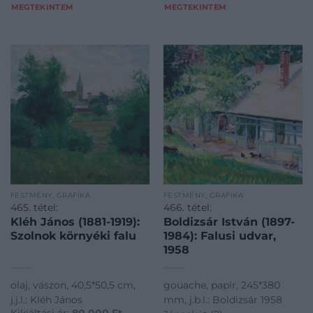
MEGTEKINTEM
MEGTEKINTEM
FESTMÉNY, GRAFIKA
FESTMÉNY, GRAFIKA
465. tétel:
466. tétel:
Kléh János (1881-1919):
Boldizsár István (1897-
Szolnok környéki falu
1984): Falusi udvar,
1958
olaj, vászon, 40,5*50,5 cm,
gouache, papír, 245*380
j.j.l.: Kléh János
mm, j.b.l.: Boldizsár 1958
Kikiáltási ár:
80 000
Ft