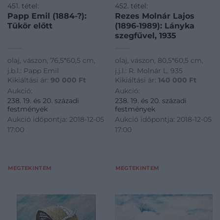
451. tétel:
452. tétel:
Papp Emil (1884-?):
Rezes Molnár Lajos
Tükör előtt
(1896-1989): Lányka
szegfűvel, 1935
olaj, vászon, 76,5*60,5 cm,
olaj, vászon, 80,5*60,5 cm,
j.b.l.: Papp Emil
j.j.l.: R. Molnár L. 935
Kikiáltási ár:
90 000
Ft
Kikiáltási ár:
140 000
Ft
Aukció:
Aukció:
238. 19. és 20. századi
238. 19. és 20. századi
festmények
festmények
Aukció időpontja: 2018-12-05
Aukció időpontja: 2018-12-05
17:00
17:00
MEGTEKINTEM
MEGTEKINTEM