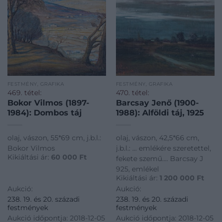
FESTMÉNY, GRAFIKA
FESTMÉNY, GRAFIKA
469. tétel:
470. tétel:
Bokor Vilmos (1897-
Barcsay Jenő (1900-
1984): Dombos táj
1988): Alföldi táj, 1925
olaj, vászon, 55*69 cm, j.b.l.:
olaj, vászon, 42,5*66 cm,
Bokor Vilmos
j.b.l.: ... emlékére szeretettel,
Kikiáltási ár:
60 000
Ft
fekete szemű.... Barcsay J
925, emlékel
Kikiáltási ár:
1 200 000
Ft
Aukció:
Aukció:
238. 19. és 20. századi
238. 19. és 20. századi
festmények
festmények
Aukció időpontja: 2018-12-05
Aukció időpontja: 2018-12-05