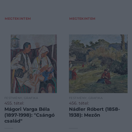
MEGTEKINTEM
MEGTEKINTEM
FESTMÉNY, GRAFIKA
FESTMÉNY, GRAFIKA
455. tétel:
456. tétel:
Mágori Varga Béla
Nádler Róbert (1858-
(1897-1998): "Csángó
1938): Mezőn
család"