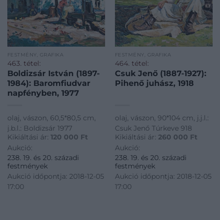
FESTMÉNY, GRAFIKA
FESTMÉNY, GRAFIKA
463. tétel:
464. tétel:
Boldizsár István (1897-
Csuk Jenő (1887-1927):
1984): Baromfiudvar
Pihenő juhász, 1918
napfényben, 1977
olaj, vászon, 60,5*80,5 cm,
olaj, vászon, 90*104 cm, j.j.l.:
j.b.l.: Boldizsár 1977
Csuk Jenő Túrkeve 918
Kikiáltási ár:
120 000
Ft
Kikiáltási ár:
260 000
Ft
Aukció:
Aukció:
238. 19. és 20. századi
238. 19. és 20. századi
festmények
festmények
Aukció időpontja: 2018-12-05
Aukció időpontja: 2018-12-05
17:00
17:00