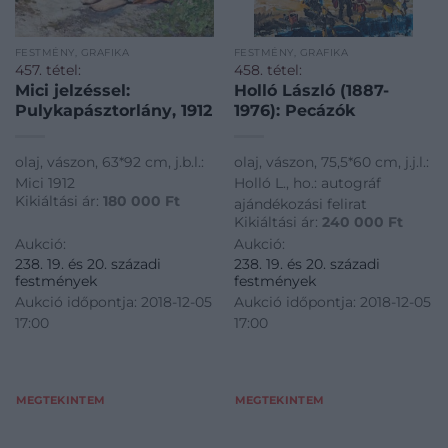
FESTMÉNY, GRAFIKA
FESTMÉNY, GRAFIKA
457. tétel:
458. tétel:
Mici jelzéssel:
Holló László (1887-
Pulykapásztorlány, 1912
1976): Pecázók
olaj, vászon, 63*92 cm, j.b.l.:
olaj, vászon, 75,5*60 cm, j.j.l.:
Mici 1912
Holló L., ho.: autográf
Kikiáltási ár:
180 000
Ft
ajándékozási felirat
Kikiáltási ár:
240 000
Ft
Aukció:
Aukció:
238. 19. és 20. századi
238. 19. és 20. századi
festmények
festmények
Aukció időpontja: 2018-12-05
Aukció időpontja: 2018-12-05
17:00
17:00
MEGTEKINTEM
MEGTEKINTEM