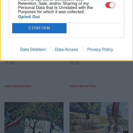
1945): Alföldi tanya,
1934): Falusi
Retention, Sale, and/or Sharing of my
1938
utcarészlet
Personal Data that Is Unrelated with the
Purposes for which it was collected.
Opted Out
olaj, vászon, 29*39 cm, j.j.l.:
olaj, vászon, 33,5*48 cm,
Fényes A.
j.b.l.: Nyilasy
CONFIRM
Kikiáltási ár:
260 000
Ft
Kikiáltási ár:
90 000
Ft
Aukció:
Aukció:
238. 19. és 20. századi
238. 19. és 20. századi
Data Deletion
Data Access
Privacy Policy
festmények
festmények
Aukció időpontja: 2018-12-05
Aukció időpontja: 2018-12-05
17:00
17:00
MEGTEKINTEM
MEGTEKINTEM