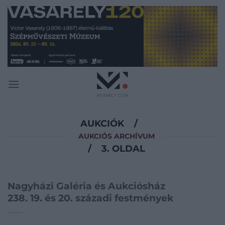
Skip
to
content
AUKCIÓK
/
AUKCIÓS ARCHÍVUM
/
3. OLDAL
Nagyházi Galéria és Aukciósház
238. 19. és 20. századi festmények