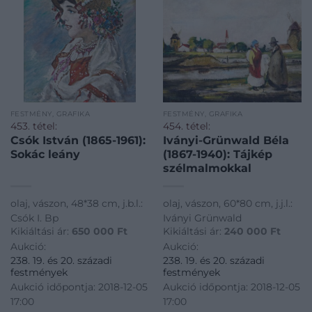
FESTMÉNY, GRAFIKA
FESTMÉNY, GRAFIKA
453. tétel:
454. tétel:
Csók István (1865-1961):
Iványi-Grünwald Béla
Sokác leány
(1867-1940): Tájkép
szélmalmokkal
olaj, vászon, 48*38 cm, j.b.l.:
olaj, vászon, 60*80 cm, j.j.l.:
Csók I. Bp
Iványi Grünwald
Kikiáltási ár:
650 000
Ft
Kikiáltási ár:
240 000
Ft
Aukció:
Aukció:
238. 19. és 20. századi
238. 19. és 20. századi
festmények
festmények
Aukció időpontja: 2018-12-05
Aukció időpontja: 2018-12-05
17:00
17:00