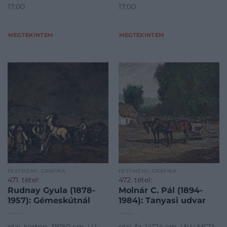
17:00
17:00
MEGTEKINTEM
MEGTEKINTEM
FESTMÉNY, GRAFIKA
FESTMÉNY, GRAFIKA
471. tétel:
472. tétel:
Rudnay Gyula (1878-
Molnár C. Pál (1894-
1957): Gémeskútnál
1984): Tanyasi udvar
olaj, karton, 39*50 cm, j.j.l.:
olaj, fa, 14*24 cm, j.b.l.: MCP;