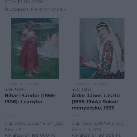
2018-12-05 17:00
Budapest, Balaton utca 8.
FESTMÉNY, GRAFIKA
FESTMÉNY, GRAFIKA
449. tétel:
450. tétel:
Bihari Sándor (1855-
Áldor János László
1906): Leányka
(1895-1944): Sokác
menyecske, 1933
olaj, vászon, 23,5*18 cm, j.j.l.:
olaj, vászon, 80*60 cm, j.j.l.:
Bihari S.
Áldor J. L. 933
Kikiáltási ár:
180 000
Ft
Kikiáltási ár:
80 000
Ft