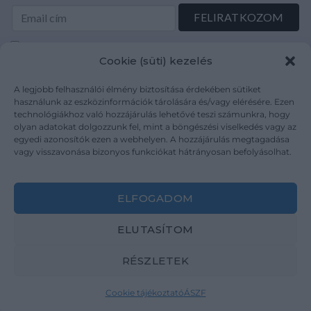
Elolvastam és elfogadom az Adatkezelési tájékoztatót:
Cookie (süti) kezelés
mutargy.com/adatkezelesi-tajekoztato/
A legjobb felhasználói élmény biztosítása érdekében sütiket
Rólunk
Áraink
használunk az eszközinformációk tárolására és/vagy elérésére. Ezen
technológiákhoz való hozzájárulás lehetővé teszi számunkra, hogy
Médiaajánlat
ÁSZF
olyan adatokat dolgozzunk fel, mint a böngészési viselkedés vagy az
Karrier
Adatvédelem
egyedi azonosítók ezen a webhelyen. A hozzájárulás megtagadása
Kapcsolat
Impresszum
vagy visszavonása bizonyos funkciókat hátrányosan befolyásolhat.
Kövesse a műtárgy.com-ot
ELFOGADOM
ELUTASÍTOM
RÉSZLETEK
Weboldal és Webshop készítés:
Ferenczi Sándor
Cookie tájékoztató
ÁSZF
Copyright 2026 ©
Mutargy.com