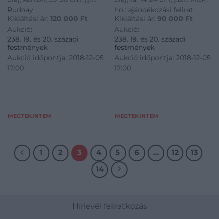
Rudnay
ho.: ajándékozási felirat
Kikiáltási ár:
120 000
Ft
Kikiáltási ár:
90 000
Ft
Aukció:
Aukció:
238. 19. és 20. századi
238. 19. és 20. századi
festmények
festmények
Aukció időpontja: 2018-12-05
Aukció időpontja: 2018-12-05
17:00
17:00
MEGTEKINTEM
MEGTEKINTEM
1
2
3
4
5
6
…
12
13
14
Hírlevél feliratkozás