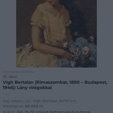
FESTMÉNY, GRAFIKA
35. tétel:
Vígh Bertalan (Rimaszombat, 1890 – Budapest,
1946): Lány virágokkal
olaj, vászon, j.b.l.: Vígh Bertalan, 80*60 cm,
Kikiáltási ár:
60 000
Ft
Aukció:
245. 19–20. századi festmények és bútorok