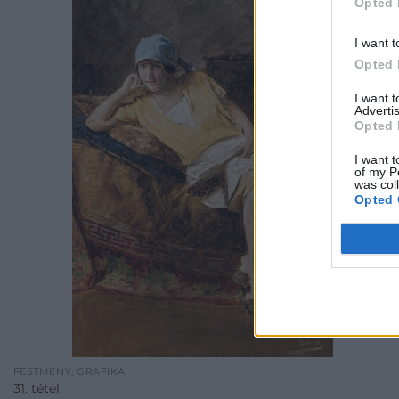
Opted 
I want t
Opted 
I want 
Advertis
Opted 
I want t
of my P
was col
Opted 
FESTMÉNY, GRAFIKA
31. tétel: