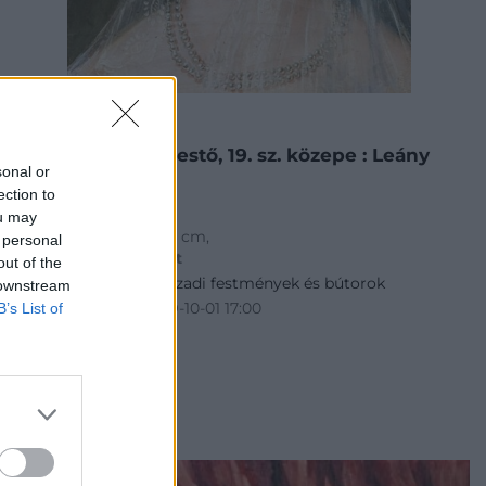
FESTMÉNY, GRAFIKA
30. tétel:
Közép – európai festő, 19. sz. közepe : Leány
sonal or
fátyollal
ection to
ou may
olaj, vászon, j.n. , 32*24 cm,
 personal
Kikiáltási ár:
60 000
Ft
out of the
Aukció:
245. 19–20. századi festmények és bútorok
 downstream
Aukció időpontja: 2019-10-01 17:00
B’s List of
MEGTEKINTEM