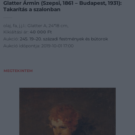
Glatter Ármin (Szepsi, 1861 – Budapest, 1931):
Takarítás a szalonban
olaj, fa, j.j.l.: Glatter A, 24*18 cm,
Kikiáltási ár:
40 000
Ft
Aukció:
245. 19–20. századi festmények és bútorok
Aukció időpontja: 2019-10-01 17:00
MEGTEKINTEM