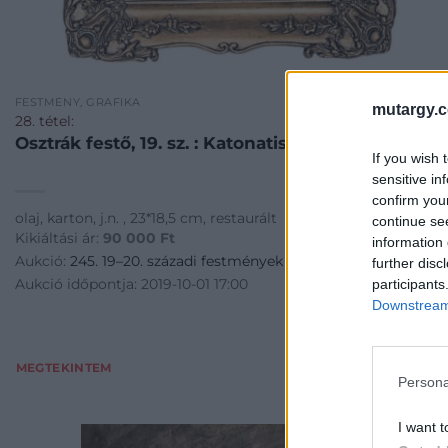
FESTMÉNY, GRAFIKA
mutargy.
28. tétel:
Osztrák festő, 19. sz. : Katonatiszt portréja
If you wish 
sensitive in
confirm you
olaj, karton, j.n. , 23*18,5 cm, restaurált
continue se
Kikiáltási ár:
90 000
Ft
information 
Aukció:
245. 19–20. századi festmények és bútorok
further disc
Aukció időpontja: 2019-10-01 17:00
participants
Downstream 
MEGTEKINTEM
Persona
I want t