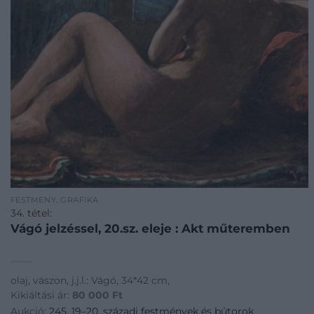
FESTMÉNY, GRAFIKA
34. tétel:
Vágó jelzéssel, 20.sz. eleje : Akt műteremben
olaj, vászon, j.j.l.: Vágó, 34*42 cm,
Kikiáltási ár:
80 000
Ft
Aukció:
245. 19–20. századi festmények és bútorok