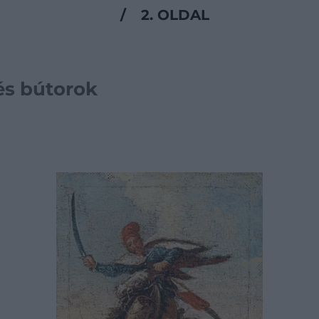
/
2. OLDAL
és bútorok