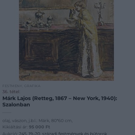
FESTMÉNY, GRAFIKA
36. tétel:
Márk Lajos (Retteg, 1867 – New York, 1940):
Szalonban
olaj, vászon, j.b.l.: Márk, 80*60 cm,
Kikiáltási ár:
95 000
Ft
Aukció:
245. 19–20. századi festmények és bútorok