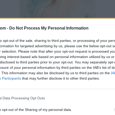
FESTMÉNY, GRAFIKA
com -
Do Not Process My Personal Information
29. tétel:
Innocent Ferenc (Pest, 1859 – Pátka, 1934):
to opt-out of the sale, sharing to third parties, or processing of your per
Leány portré
formation for targeted advertising by us, please use the below opt-out s
r selection. Please note that after your opt-out request is processed y
olaj,vászon kartonra ragasztva, j.j.l.: töredékes, 35*25 cm,
eing interest-based ads based on personal information utilized by us or
Kikiáltási ár:
60 000
Ft
disclosed to third parties prior to your opt-out. You may separately opt-
Aukció:
245. 19–20. századi festmények és bútorok
losure of your personal information by third parties on the IAB’s list of
Aukció időpontja: 2019-10-01 17:00
. This information may also be disclosed by us to third parties on the
IA
Participants
that may further disclose it to other third parties.
MEGTEKINTEM
l Data Processing Opt Outs
o opt-out of the Sharing of my personal data.