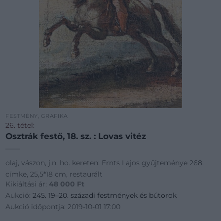
FESTMÉNY, GRAFIKA
26. tétel:
Osztrák festő, 18. sz. : Lovas vitéz
olaj, vászon, j.n. ho. kereten: Ernts Lajos gyűjteménye 268.
címke, 25,5*18 cm, restaurált
Kikiáltási ár:
48 000
Ft
Aukció:
245. 19–20. századi festmények és bútorok
Aukció időpontja: 2019-10-01 17:00