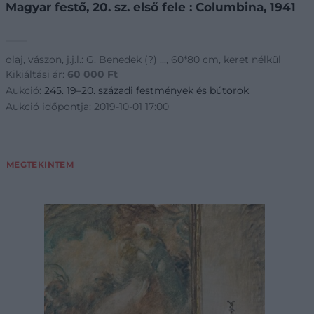
Magyar festő, 20. sz. első fele : Columbina, 1941
olaj, vászon, j.j.l.: G. Benedek (?) ..., 60*80 cm, keret nélkül
Kikiáltási ár:
60 000
Ft
Aukció:
245. 19–20. századi festmények és bútorok
Aukció időpontja: 2019-10-01 17:00
MEGTEKINTEM