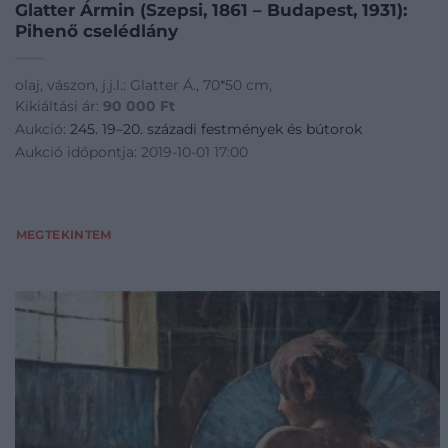
Glatter Ármin (Szepsi, 1861 – Budapest, 1931):
Pihenő cselédlány
olaj, vászon, j.j.l.: Glatter Á., 70*50 cm,
Kikiáltási ár:
90 000
Ft
Aukció:
245. 19–20. századi festmények és bútorok
Aukció időpontja: 2019-10-01 17:00
MEGTEKINTEM