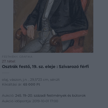
FESTMÉNY, GRAFIKA
27. tétel:
Osztrák festő, 19. sz. eleje : Szivarozó férfi
olaj, vászon, j.n. , 29,5*23 cm, sérült
Kikiáltási ár:
65 000
Ft
Aukció:
245. 19–20. századi festmények és bútorok
Aukció időpontja: 2019-10-01 17:00