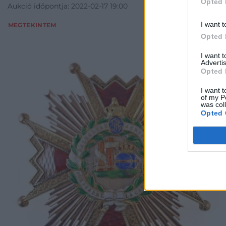
Opted 
Aukció időpontja: 2022-02-17 19:00
I want t
MEGTEKINTEM
Opted 
I want 
Advertis
Opted 
I want t
of my P
was col
Opted 