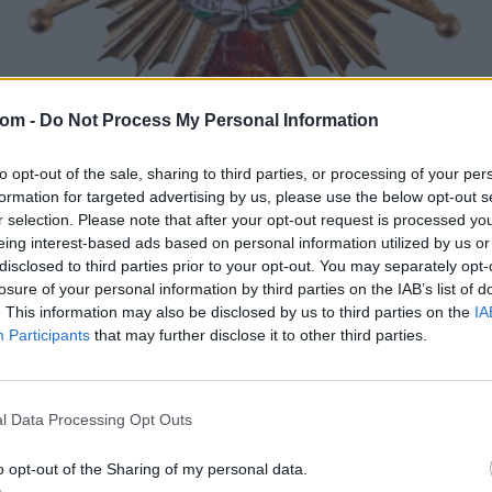
com -
Do Not Process My Personal Information
to opt-out of the sale, sharing to third parties, or processing of your per
PÉNZ, ÉREM, PLAKETT
formation for targeted advertising by us, please use the below opt-out s
32091. tétel:
r selection. Please note that after your opt-out request is processed y
Spanyolország ~1900-1975. ‘Katolikus Izabella-
eing interest-based ads based on personal information utilized by us or
rend középkeresztjének csillaga’ aranyozott és
disclosed to third parties prior to your opt-out. You may separately opt-
zománcozott kitüntetés, jelzés nélkül
losure of your personal information by third parties on the IAB’s list of
(72x72mm) T:2,2- zománchiba,zománchiány
. This information may also be disclosed by us to third parties on the
IA
Spain ~1900-1975. ‘Order of Isabella the Catholic
Participants
that may further disclose it to other third parties.
I Class
Spanyolország ~1900-1975. 'Katolikus Izabella-rend
középkeresztjének csillaga' aranyozott és zománcozott
kitüntetés, jelzés nélkül (72x72mm) T:2,2-
l Data Processing Opt Outs
riak~Numizmatika/Falerisztika-
zománchiba,zománchiány Spain ~1900-1975. 'Order of
Kikiáltási ár:
80 000
Ft
Isabella the Catholic I Class Commander Star' gold plate
o opt-out of the Sharing of my personal data.
Aukció:
412. Online auction