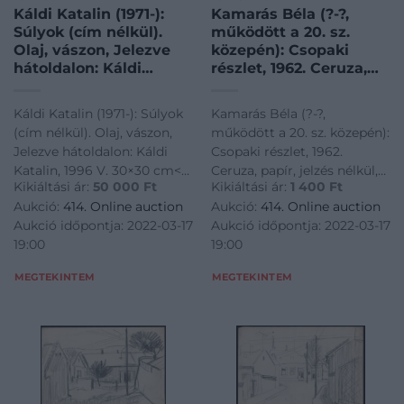
Káldi Katalin (1971-):
Kamarás Béla (?-?,
Súlyok (cím nélkül).
működött a 20. sz.
Olaj, vászon, Jelezve
közepén): Csopaki
hátoldalon: Káldi
részlet, 1962. Ceruza,
Katalin, 1996 V. 30×30
papír, jelzés nélkül,
cm
21×29,5 cm
Káldi Katalin (1971-): Súlyok
Kamarás Béla (?-?,
(cím nélkül). Olaj, vászon,
működött a 20. sz. közepén):
Jelezve hátoldalon: Káldi
Csopaki részlet, 1962.
Katalin, 1996 V. 30×30 cm<a
Ceruza, papír, jelzés nélkül,
Kikiáltási ár:
50 000
Ft
Kikiáltási ár:
1 400
Ft
href="https://www.darabanth.com/hu/gyorsarveres/414/kateg
21x29,5 cm<a
Aukció:
414. Online auction
Aukció:
414. Online auction
es-grafikak/Festmenyek-es-
href="https://www.darabanth.
Aukció időpontja: 2022-03-17
Aukció időpontja: 2022-03-17
grafikak~500001/Kaldi-
es-grafikak/Festmenyek-es-
19:00
19:00
Katalin-1971-Su
grafikak~500001/Kamaras-
Bela-mukodo
MEGTEKINTEM
MEGTEKINTEM