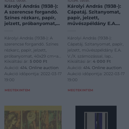
10153. tétel:
10154. tétel:
Károlyi András (1938-):
Károlyi András (1938-):
A szerencse forgandó.
Cápatáj. Szitanyomat,
Színes rézkarc, papír,
papír, jelzett,
jelzett, próbanyomat,
művészpéldány E.A.
40×29 cm
V./X. számozással, lap
sarkaiban kisebb
Károlyi András (1938-): A
Károlyi András (1938-):
törésnyommal 21×52,5
szerencse forgandó. Színes
Cápatáj. Szitanyomat, papír,
cm
rézkarc, papír, jelzett,
jelzett, művészpéldány E.A.
próbanyomat, 40x29 cm<a
V./X. számozással, lap
Kikiáltási ár:
5 000
Ft
Kikiáltási ár:
4 000
Ft
href="https://www.darabanth.com/hu/gyorsarveres/414/kateg
sarkaiban kisebb
Aukció:
414. Online auction
Aukció:
414. Online auction
es-grafikak/Festmenyek-es-
törésnyommal 21×52,5 cm<a
Aukció időpontja: 2022-03-17
Aukció időpontja: 2022-03-17
grafikak~500001/Karolyi-
href="https://www.darabanth.
19:00
19:00
Andras-1938-A-szerencse
es-grafikak/Festmenyek-es-
gr
MEGTEKINTEM
MEGTEKINTEM