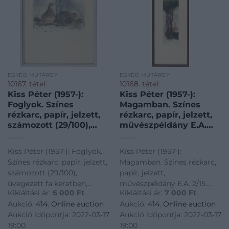
EGYÉB MŰTÁRGY
EGYÉB MŰTÁRGY
10167. tétel:
10168. tétel:
Kiss Péter (1957-):
Kiss Péter (1957-):
Foglyok. Színes
Magamban. Színes
rézkarc, papír, jelzett,
rézkarc, papír, jelzett,
számozott (29/100),
művészpéldány E.A.
üvegezett fa keretben,
2/15. számozással.
34×29 cm
Üvegezett fa keretben,
Kiss Péter (1957-): Foglyok.
Kiss Péter (1957-):
lap szélén apró
Színes rézkarc, papír, jelzett,
Magamban. Színes rézkarc,
foltokkal, 40×10 cm
számozott (29/100),
papír, jelzett,
üvegezett fa keretben,
művészpéldány E.A. 2/15.
Kikiáltási ár:
6 000
Ft
Kikiáltási ár:
7 000
Ft
34×29 cm<a
számozással. Üvegezett fa
Aukció:
414. Online auction
Aukció:
414. Online auction
href="https://www.darabanth.com/hu/gyorsarveres/414/kateg
keretben, lap szélén apró
Aukció időpontja: 2022-03-17
Aukció időpontja: 2022-03-17
es-grafikak/Festmenyek-es-
foltokkal, 40×10 cm<a
19:00
19:00
grafikak~500001/Kiss-Peter-
href="https://www.darabanth.