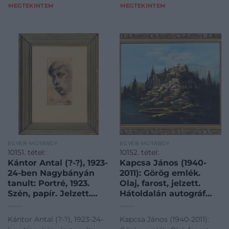
MEGTEKINTEM
MEGTEKINTEM
EGYÉB MŰTÁRGY
EGYÉB MŰTÁRGY
10151. tétel:
10152. tétel:
Kántor Antal (?-?), 1923-
Kapcsa János (1940-
24-ben Nagybányán
2011): Görög emlék.
tanult: Portré, 1923.
Olaj, farost, jelzett.
Szén, papír. Jelzett.
Hátoldalán autográf
Proveniencia: Apáti
felirattal. Dekoratív fa
Abkarovics Béla (1888-
keretben. 50×62 cm
Kántor Antal (?-?), 1923-24-
Kapcsa János (1940-2011):
1957) hagyatéka.