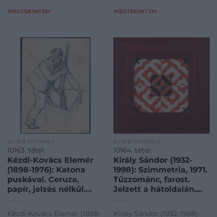
MEGTEKINTEM
MEGTEKINTEM
EGYÉB MŰTÁRGY
EGYÉB MŰTÁRGY
10163. tétel:
10164. tétel:
Kézdi-Kovács Elemér
Király Sándor (1932-
(1898-1976): Katona
1998): Szimmetria, 1971.
puskával. Ceruza,
Tűzzománc, farost.
papír, jelzés nélkül.
Jelzett a hátoldalán.
Proveniencia: a
Fakeretben. Apró
művész hagyatéka.
felületi (égetési)
Kézdi-Kovács Elemér (1898-
Király Sándor (1932-1998):