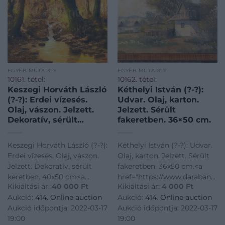
EGYÉB MŰTÁRGY
EGYÉB MŰTÁRGY
10161. tétel:
10162. tétel:
Keszegi Horváth László
Kéthelyi István (?-?):
(?-?): Erdei vízesés.
Udvar. Olaj, karton.
Olaj, vászon. Jelzett.
Jelzett. Sérült
Dekoratív, sérült
fakeretben. 36×50 cm.
keretben. 40×50 cm
Keszegi Horváth László (?-?):
Kéthelyi István (?-?): Udvar.
Erdei vízesés. Olaj, vászon.
Olaj, karton. Jelzett. Sérült
Jelzett. Dekoratív, sérült
fakeretben. 36x50 cm.<a
keretben. 40x50 cm<a
href="https://www.darabanth.
Kikiáltási ár:
40 000
Ft
Kikiáltási ár:
4 000
Ft
href="https://www.darabanth.com/hu/gyorsarveres/414/kateg
es-grafikak/Festmenyek-es-
Aukció:
414. Online auction
Aukció:
414. Online auction
es-grafikak/Festmenyek-es-
grafikak~500001/Kethelyi-
Aukció időpontja: 2022-03-17
Aukció időpontja: 2022-03-17
grafikak~500001/Keszegi-
Istvan-Udvar-Olaj-karton-
19:00
19:00
Horvath-Laszlo-Erd
Jelzett-Serult-