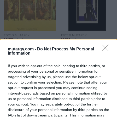
EGYÉB MŰTÁRGY
EGYÉB MŰTÁRGY
10155. tétel:
10156. tétel:
Károlyi András (1938-):
Kass János (1927-2010):
mutargy.com -
Do Not Process My Personal
Az idő fogságában.
Kékszakállú vára.
Information
Ofszet, tus, filc, kréta,
Ofszet nyomat, papír,
papír, jelzett,
jelzett. Számozott:
számozott (18/25),
195/1000. 47×25 cm.
If you wish to opt-out of the sale, sharing to third parties, or
19,5×39 cm. Egyedileg
Üvegezett keretben.
processing of your personal or sensitive information for
Károlyi András (1938-): Az
Kass János (1927-2010):
színezett, gyűjtői
targeted advertising by us, please use the below opt-out
idő fogságában. Ofszet, tus,
Kékszakállú vára. Ofszet
darab!
section to confirm your selection. Please note that after your
filc, kréta, papír, jelzett,
nyomat, papír, jelzett.
opt-out request is processed you may continue seeing
számozott (18/25), 19,5x39
Számozott: 195/1000. 47x25
interest-based ads based on personal information utilized by
Kikiáltási ár:
5 000
Ft
Kikiáltási ár:
12 000
Ft
cm. Egyedileg színezett,
cm. Üvegezett keretben.<a
us or personal information disclosed to third parties prior to
Aukció:
414. Online auction
Aukció:
414. Online auction
gyűjtői darab!<a
href="https://www.darabanth.
your opt-out. You may separately opt-out of the further
Aukció időpontja: 2022-03-17
Aukció időpontja: 2022-03-17
href="https://www.darabanth.com/hu/gyorsarveres/414/kateg
es-grafikak/Festmenyek-es-
disclosure of your personal information by third parties on the
19:00
19:00
es-grafikak/Festmenye
grafikak~500001/Kass-Ja
IAB’s list of downstream participants. This information may