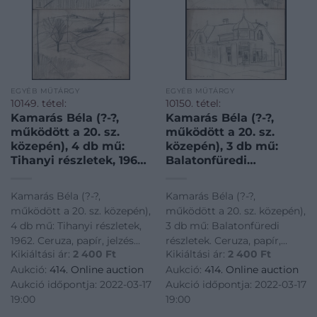
EGYÉB MŰTÁRGY
EGYÉB MŰTÁRGY
10149. tétel:
10150. tétel:
Kamarás Béla (?-?,
Kamarás Béla (?-?,
működött a 20. sz.
működött a 20. sz.
közepén), 4 db mű:
közepén), 3 db mű:
Tihanyi részletek, 1962.
Balatonfüredi
Ceruza, papír, jelzés
részletek. Ceruza,
nélkül, 21×29,5 cm
papír, jelzés nélkül,
Kamarás Béla (?-?,
Kamarás Béla (?-?,
helyenként kissé foltos,
működött a 20. sz. közepén),
működött a 20. sz. közepén),
21×29 cm
4 db mű: Tihanyi részletek,
3 db mű: Balatonfüredi
1962. Ceruza, papír, jelzés
részletek. Ceruza, papír,
Kikiáltási ár:
2 400
Ft
Kikiáltási ár:
2 400
Ft
nélkül, 21x29,5 cm<a
jelzés nélkül, helyenként
Aukció:
414. Online auction
Aukció:
414. Online auction
href="https://www.darabanth.com/hu/gyorsarveres/414/kateg
kissé foltos, 21x29 cm<a
Aukció időpontja: 2022-03-17
Aukció időpontja: 2022-03-17
es-grafikak/Festmenyek-es-
href="https://www.darabanth.
19:00
19:00
grafikak~500001/Kamaras-
es-grafikak/Festmenyek-es-
g