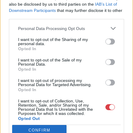
also be disclosed by us to third parties on the
IAB’s List of
MEGTEKINTEM
MEGTEKINTEM
Downstream Participants
that may further disclose it to other
third parties.
Personal Data Processing Opt Outs
I want to opt-out of the Sharing of my
personal data.
Opted In
I want to opt-out of the Sale of my
Personal Data.
Opted In
I want to opt-out of processing my
Personal Data for Targeted Advertising.
EGYÉB MŰTÁRGY
EGYÉB MŰTÁRGY
Opted In
10157. tétel:
10158. tétel:
Kass János (1927-2010):
Kass János (1927-2010):
I want to opt-out of Collection, Use,
Karácsony. Egyedi
2 db illusztráció.
Retention, Sale, and/or Sharing of my
beavatkozású rézkarc,
Rézkarc, papír:
Personal Data that Is Unrelated with the
Purposes for which it was collected.
papír, jelzett. Kass
emléklapon, jelzettek
Opted Out
János
5×3 cm
szárazbélyegzőjével.
Kass János (1927-2010):
Kass János (1927-2010): 2 db
CONFIRM
20×14,5 cm. Üvegezett,