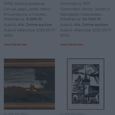
Kissé foltos. 35×25 cm
sérülésekel. 20×20 cm
1976): Katona puskával.
Szimmetria, 1971.
Ceruza, papír, jelzés nélkül.
Tűzzománc, farost. Jelzett a
Proveniencia: a művész
hátoldalán. Fakeretben.
Kikiáltási ár:
5 000
Ft
Kikiáltási ár:
24 000
Ft
hagyatéka. Kissé foltos.
Apró felületi (égetési)
Aukció:
414. Online auction
Aukció:
414. Online auction
35x25 cm<a
sérülésekel. 20x20 cm<a
Aukció időpontja: 2022-03-17
Aukció időpontja: 2022-03-17
href="https://www.darabanth.com/hu/gyorsarveres/414/kateg
href="https://www.darabanth.
19:00
19:00
es-grafikak/Festmenyek-es-
es-grafikak/Festmenyek-es-
grafikak~5
gra
MEGTEKINTEM
MEGTEKINTEM
EGYÉB MŰTÁRGY
EGYÉB MŰTÁRGY