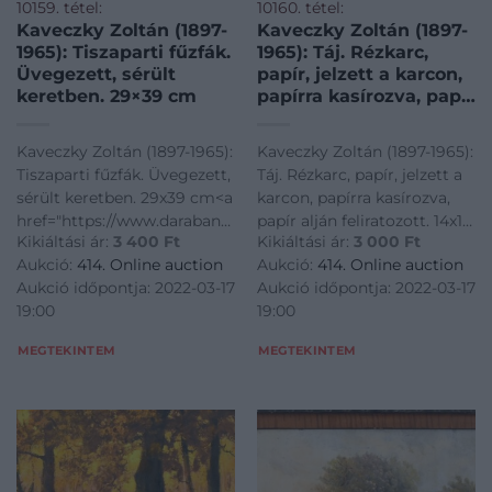
10159. tétel:
10160. tétel:
Kaveczky Zoltán (1897-
Kaveczky Zoltán (1897-
1965): Tiszaparti fűzfák.
1965): Táj. Rézkarc,
Üvegezett, sérült
papír, jelzett a karcon,
keretben. 29×39 cm
papírra kasírozva, papír
alján feliratozott. 14×11
cm. Soós Imre (1921-
Kaveczky Zoltán (1897-1965):
Kaveczky Zoltán (1897-1965):
2013) műgyűjtő,
Tiszaparti fűzfák. Üvegezett,
Táj. Rézkarc, papír, jelzett a
művészeti író, a
sérült keretben. 29x39 cm<a
karcon, papírra kasírozva,
Kisgrafika folyóirat
href="https://www.darabanth.com/hu/gyorsarveres/414/kateg
papír alján feliratozott. 14x11
szerkesztője, a Magyar
Kikiáltási ár:
3 400
Ft
Kikiáltási ár:
3 000
Ft
es-grafikak/Festmenyek-es-
cm. Soós Imre (1921-2013)
Nemzeti
Aukció:
414. Online auction
Aukció:
414. Online auction
grafikak~500001/Kaveczky-
műgyűjtő, művészeti író, a
Aukció időpontja: 2022-03-17
Aukció időpontja: 2022-03-17
Zoltan-1897-1965-Tiszaparti-
Kisgrafika folyóirat
19:00
19:00
fuzfak-Uv
szerkesztője, a Magyar
Nemzeti Galéria Baráti Köre
MEGTEKINTEM
MEGTEKINTEM
alelnökének