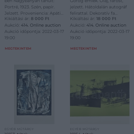
ben Nagybányán tanult:
Görög emlék. Olaj, farost,
Foltos. Üvegezett
Portré, 1923. Szén, papír.
jelzett. Hátoldalán autográf
fakeretben. 16,5×8,5 cm
Jelzett. Proveniencia: Apáti
felirattal. Dekoratív fa
Kikiáltási ár:
8 000
Ft
Kikiáltási ár:
18 000
Ft
Abkarovics Béla (1888-1957)
keretben. 50×62 cm<a
Aukció:
414. Online auction
Aukció:
414. Online auction
hagyatéka. Foltos.
href="https://www.darabanth.
Aukció időpontja: 2022-03-17
Aukció időpontja: 2022-03-17
Üvegezett fakeretben.
es-grafikak/Festmenyek-es-
19:00
19:00
16,5x8,5 cm<a
grafikak~500001/Kapcs
href="https://www.darabanth.com/hu/gyorsarveres/414/kateg
MEGTEKINTEM
MEGTEKINTEM
EGYÉB MŰTÁRGY
EGYÉB MŰTÁRGY