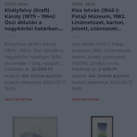
10165. tétel:
10166. tétel:
Királyfalvy (Kraft)
Kiss István (1945-):
Károly (1879 – 1964):
Pataji Múzeum, 1982.
Őszi délután a
Linómetszet, karton,
nagykőrösi határban.
jelzett, számozott
1924. november 1. Olaj,
(100/76), 27×18,5 cm
rétegelt falemez,
Királyfalvy (Kraft) Károly
Kiss István (1945-): Pataji
jelezve hátoldalon.
(1879 - 1964): Őszi délután a
Múzeum, 1982. Linómetszet,
Üvegezett, dekoratív,
nagykőrösi határban. 1924.
karton, jelzett, számozott
kopott, fakeretben.
november 1. Olaj, rétegelt
(100/76), 27x18,5 cm<a
32×50,5cm 1927-ben
Kikiáltási ár:
22 000
Ft
Kikiáltási ár:
2 400
Ft
falemez, jelezve hátoldalon.
href="https://www.darabanth.
festette az esztergomi
Aukció:
414. Online auction
Aukció:
414. Online auction
Üvegezett, dekoratív,
es-grafikak/Festmenyek-es-
volt
Aukció időpontja: 2022-03-17
Aukció időpontja: 2022-03-17
kopott, fakeretben.
grafikak~500001/Kiss-Istvan-
19:00
19:00
32x50,5cm 1927-ben festette
1945-Pataji-Muze
az esztergomi volt bencés
MEGTEKINTEM
MEGTEKINTEM
gimnázium dísztermé