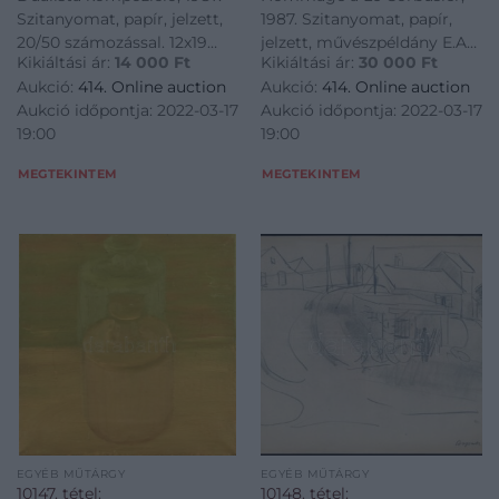
pecsétjével. 27×27 cm
Szitanyomat, papír, jelzett,
1987. Szitanyomat, papír,
20/50 számozással. 12x19
jelzett, művészpéldány E.A
Kikiáltási ár:
14 000
Ft
Kikiáltási ár:
30 000
Ft
cm<a
jelzéssel. Hátoldalon a
Aukció:
414. Online auction
Aukció:
414. Online auction
href="https://www.darabanth.com/hu/gyorsarveres/414/kateg
művész pecsétjével. 27x27
Aukció időpontja: 2022-03-17
Aukció időpontja: 2022-03-17
es-grafikak/Festmenyek-es-
cm<a
19:00
19:00
grafikak~500001/Joseph-
href="https://www.darabanth.
Kadar-1936-201
es-grafikak/Festm
MEGTEKINTEM
MEGTEKINTEM
EGYÉB MŰTÁRGY
EGYÉB MŰTÁRGY
10147. tétel:
10148. tétel: