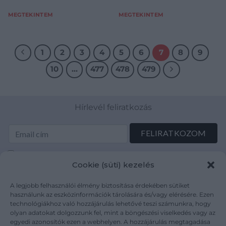
1957-Fo
es-grafikak/Fe
MEGTEKINTEM
MEGTEKINTEM
1
2
3
4
5
6
7
8
9
10
…
477
478
479
Hírlevél feliratkozás
Elolvastam és elfogadom az Adatkezelési tájékoztatót:
Cookie (süti) kezelés
mutargy.com/adatkezelesi-tajekoztato/
A legjobb felhasználói élmény biztosítása érdekében sütiket
Rólunk
Áraink
használunk az eszközinformációk tárolására és/vagy elérésére. Ezen
technológiákhoz való hozzájárulás lehetővé teszi számunkra, hogy
Médiaajánlat
ÁSZF
olyan adatokat dolgozzunk fel, mint a böngészési viselkedés vagy az
Karrier
Adatvédelem
egyedi azonosítók ezen a webhelyen. A hozzájárulás megtagadása