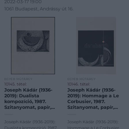
2022-03-17 19:00
1061 Budapest, Andrássy út 16.
EGYÉB MŰTÁRGY
EGYÉB MŰTÁRGY
10145. tétel:
10146. tétel:
Joseph Kádár (1936-
Joseph Kádár (1936-
2019): Dualista
2019): Hommage a Le
kompozíció, 1987.
Corbusier, 1987.
Szitanyomat, papír,
Szitanyomat, papír,
jelzett, 20/50
jelzett, művészpéldány
számozással. 12×19 cm
E.A jelzéssel.
Joseph Kádár (1936-2019):
Joseph Kádár (1936-2019):
Hátoldalon a művész
Dualista kompozíció, 1987.
Hommage a Le Corbusier,