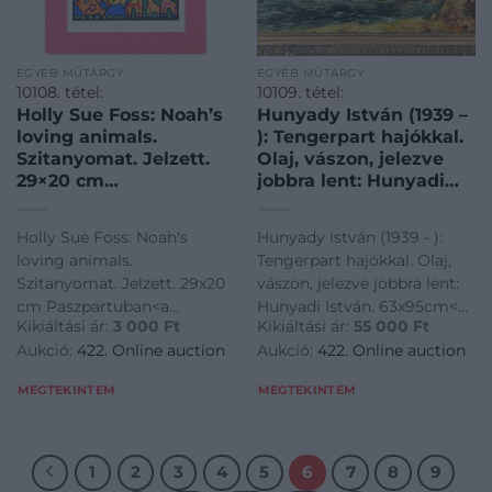
EGYÉB MŰTÁRGY
EGYÉB MŰTÁRGY
10108. tétel:
10109. tétel:
Holly Sue Foss: Noah’s
Hunyady István (1939 –
loving animals.
): Tengerpart hajókkal.
Szitanyomat. Jelzett.
Olaj, vászon, jelezve
29×20 cm
jobbra lent: Hunyadi
Paszpartuban
István. 63x95cm
Holly Sue Foss: Noah's
Hunyady István (1939 - ):
loving animals.
Tengerpart hajókkal. Olaj,
Szitanyomat. Jelzett. 29x20
vászon, jelezve jobbra lent:
cm Paszpartuban<a
Hunyadi István. 63x95cm<a
Kikiáltási ár:
3 000
Ft
Kikiáltási ár:
55 000
Ft
href="https://www.darabanth.com/hu/gyorsarveres/422/kateg
href="https://www.darabanth.
Aukció:
422. Online auction
Aukció:
422. Online auction
es-grafikak/Festmenyek-es-
es-grafikak/Festmenyek-es-
grafikak~500001/Holly-Sue-
grafikak~500001/Hunyady-
MEGTEKINTEM
MEGTEKINTEM
Foss-Noahs-loving-animals-
Istvan-1939-Tenge
Szitanyomat-
1
2
3
4
5
6
7
8
9