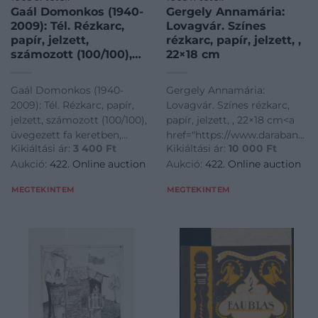
Gaál Domonkos (1940-
Gergely Annamária:
2009): Tél. Rézkarc,
Lovagvár. Színes
papír, jelzett,
rézkarc, papír, jelzett, ,
számozott (100/100),
22×18 cm
üvegezett fa keretben,
30×40 cm
Gaál Domonkos (1940-
Gergely Annamária:
2009): Tél. Rézkarc, papír,
Lovagvár. Színes rézkarc,
jelzett, számozott (100/100),
papír, jelzett, , 22×18 cm<a
üvegezett fa keretben,
href="https://www.darabanth.
Kikiáltási ár:
3 400
Ft
Kikiáltási ár:
10 000
Ft
30×40 cm<a
es-grafikak/Festmenyek-es-
Aukció:
422. Online auction
Aukció:
422. Online auction
href="https://www.darabanth.com/hu/gyorsarveres/422/kateg
grafikak~500001/Gergely-
es-grafikak/Festmenyek-es-
Annamaria-Lovagvar-
MEGTEKINTEM
MEGTEKINTEM
grafikak~500001/Gaal-
Szines-rezkarc-papir-jelzett-
Domonkos-1940-20
22C