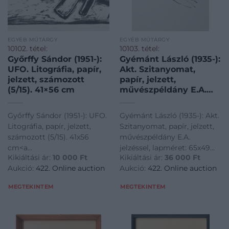
EGYÉB MŰTÁRGY
EGYÉB MŰTÁRGY
10102. tétel:
10103. tétel:
Győrffy Sándor (1951-):
Gyémánt László (1935-):
UFO. Litográfia, papír,
Akt. Szitanyomat,
jelzett, számozott
papír, jelzett,
(5/15). 41×56 cm
művészpéldány E.A.
jelzéssel, lapméret:
65×49 cm / László
Győrffy Sándor (1951-): UFO.
Gyémánt László (1935-): Akt.
Gyémánt (1935-): Lying
Litográfia, papír, jelzett,
Szitanyomat, papír, jelzett,
nude. Screenprint on
számozott (5/15). 41x56
művészpéldány E.A.
paper, signed, artist’s
cm<a
jelzéssel, lapméret: 65x49
proof, 65×49 cm
Kikiáltási ár:
10 000
Ft
Kikiáltási ár:
36 000
Ft
href="https://www.darabanth.com/hu/gyorsarveres/422/kateg
cm / László Gyémánt
Aukció:
422. Online auction
Aukció:
422. Online auction
es-grafikak/Festmenyek-es-
(1935-): Lying nude.
grafikak~500001/Gyorffy-
Screenprint on paper,
MEGTEKINTEM
MEGTEKINTEM
Sandor-1951-UFO-Litografia-
signed, artist's proof, 65x49
papir-jelzet
cm<a
href="https://www.darabanth.