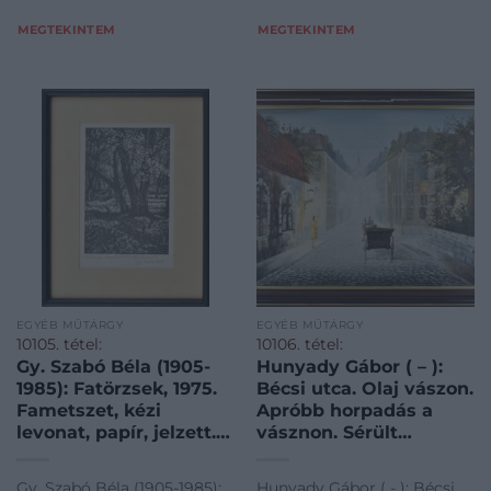
es-grafikak/Festmenyek-es-
es-grafikak/Festmenyek-es-
MEGTEKINTEM
MEGTEKINTEM
grafikak~500001/Gy
grafikak~500001/Gy-Szabo-
EGYÉB MŰTÁRGY
EGYÉB MŰTÁRGY
10105. tétel:
10106. tétel:
Gy. Szabó Béla (1905-
Hunyady Gábor ( – ):
1985): Fatörzsek, 1975.
Bécsi utca. Olaj vászon.
Fametszet, kézi
Apróbb horpadás a
levonat, papír, jelzett.
vásznon. Sérült
Üvegezett fa keretben,
keretben. Jelzett.
17,5×11,5 cm
60x80cm
Gy. Szabó Béla (1905-1985):
Hunyady Gábor ( - ): Bécsi