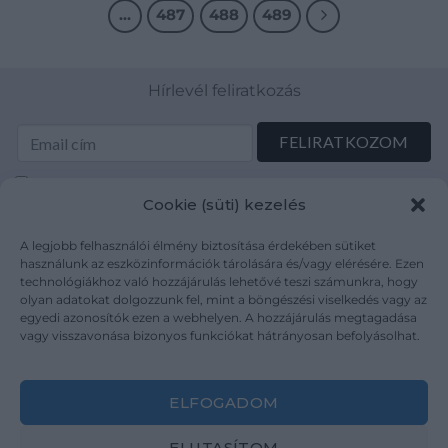
…
487
488
489
Hírlevél feliratkozás
Elolvastam és elfogadom az Adatkezelési tájékoztatót:
Cookie (süti) kezelés
mutargy.com/adatkezelesi-tajekoztato/
A legjobb felhasználói élmény biztosítása érdekében sütiket
Rólunk
Áraink
használunk az eszközinformációk tárolására és/vagy elérésére. Ezen
technológiákhoz való hozzájárulás lehetővé teszi számunkra, hogy
Médiaajánlat
ÁSZF
olyan adatokat dolgozzunk fel, mint a böngészési viselkedés vagy az
Karrier
Adatvédelem
egyedi azonosítók ezen a webhelyen. A hozzájárulás megtagadása
Kapcsolat
Impresszum
vagy visszavonása bizonyos funkciókat hátrányosan befolyásolhat.
Kövesse a műtárgy.com-ot
ELFOGADOM
ELUTASÍTOM