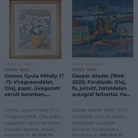
EGYÉB MŰTÁRGY
EGYÉB MŰTÁRGY
10094. tétel:
10095. tétel:
Gémes Gyula Mihály (?
Gáspár Aladár (1946-
-?): Virágcsendélet.
2021): Fürdőzők. Olaj,
Olaj, papír, üvegezett
fa, jelzett, hátoldalán
sérült keretben,
autográf felirattal. Fa
üvegen repedés,
keretben, 84,5×104 cm
jelzett, 48x38cm
Gémes Gyula Mihály (?-?):
Gáspár Aladár (1946-2021):
Virágcsendélet. Olaj, papír,
Fürdőzők. Olaj, fa, jelzett,
üvegezett sérült keretben,
hátoldalán autográf
üvegen repedés, jelzett,
felirattal. Fa keretben,
Kikiáltási ár:
10 000
Ft
Kikiáltási ár:
100 000
Ft
48x38cm<a
84,5×104 cm<a