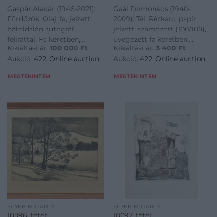
30×40 cm
Gáspár Aladár (1946-2021):
Gaál Domonkos (1940-
Fürdőzők. Olaj, fa, jelzett,
2009): Tél. Rézkarc, papír,
hátoldalán autográf
jelzett, számozott (100/100),
felirattal. Fa keretben,
üvegezett fa keretben,
Kikiáltási ár:
100 000
Ft
Kikiáltási ár:
3 400
Ft
84,5×104 cm<a
30×40 cm<a
Aukció:
422. Online auction
Aukció:
422. Online auction
href="https://www.darabanth.com/hu/gyorsarveres/422/kateg
href="https://www.darabanth.
es-grafikak/Festmenyek-es-
es-grafikak/Festmenyek-es-
MEGTEKINTEM
MEGTEKINTEM
grafikak~500001/Gaspar-
grafikak~500001/Gaal-
Aladar-1946
Domonkos-1940-20
EGYÉB MŰTÁRGY
EGYÉB MŰTÁRGY
10096. tétel:
10097. tétel: