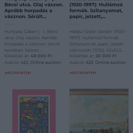
Bécsi utca. Olaj vászon.
(1920-1997): Hullámzó
Apróbb horpadás a
formák. Szitanyomat,
vásznon. Sérült
papír, jelzett,
keretben. Jelzett.
számozott (7/30),
60x80cm
42×25,5 cm
Hunyady Gábor ( - ): Bécsi
Halász Szabó Sándor (1920-
utca. Olaj vászon. Apróbb
1997): Hullámzó formák.
horpadás a vásznon. Sérült
Szitanyomat, papír, jelzett,
keretben. Jelzett.
számozott (7/30), 42x25,5
Kikiáltási ár:
48 000
Ft
Kikiáltási ár:
20 000
Ft
60x80cm<a
cm<a
Aukció:
422. Online auction
Aukció:
422. Online auction
href="https://www.darabanth.com/hu/gyorsarveres/422/kateg
href="https://www.darabanth.
es-grafikak/Festmenyek-es-
es-grafikak/Festmenyek-es-
MEGTEKINTEM
MEGTEKINTEM
grafikak~500001/Hunyady-
grafikak~500001/Halasz-
Gabor--Becsi-utc
Szabo-Sandor-192