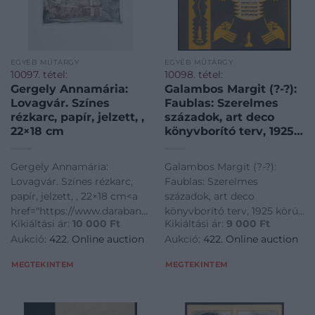
EGYÉB MŰTÁRGY
EGYÉB MŰTÁRGY
10097. tétel:
10098. tétel:
Gergely Annamária:
Galambos Margit (?-?):
Lovagvár. Színes
Faublas: Szerelmes
rézkarc, papír, jelzett, ,
századok, art deco
22×18 cm
könyvborító terv, 1925
körül. Tempera, ceruza,
kollázs, papír. Jelezve a
Gergely Annamária:
Galambos Margit (?-?):
hártyapapíron. 20×18
Lovagvár. Színes rézkarc,
Faublas: Szerelmes
cm.
papír, jelzett, , 22×18 cm<a
századok, art deco
href="https://www.darabanth.com/hu/gyorsarveres/422/kateg
könyvborító terv, 1925 körül.
Kikiáltási ár:
10 000
Ft
Kikiáltási ár:
9 000
Ft
es-grafikak/Festmenyek-es-
Tempera, ceruza, kollázs,
Aukció:
422. Online auction
Aukció:
422. Online auction
grafikak~500001/Gergely-
papír. Jelezve a
Annamaria-Lovagvar-
hártyapapíron. 20x18 cm.<a
MEGTEKINTEM
MEGTEKINTEM
Szines-rezkarc-papir-jelzett-
href="https://www.darabanth.
22C
es-grafikak/Fe