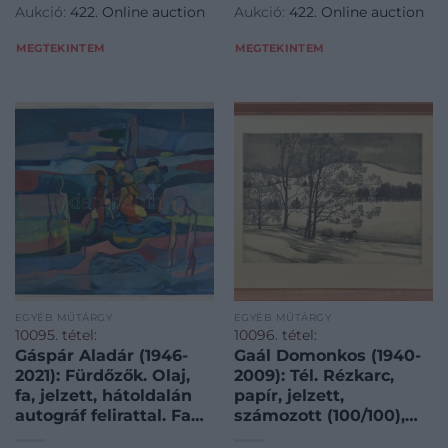
Aukció:
422. Online auction
Aukció:
422. Online auction
href="https://www.darabanth.com/hu/gyorsarveres/422/kateg
href="https://www.darabanth.
es-grafikak/Festmenyek-es-
es-grafikak/Festmenyek-es-
MEGTEKINTEM
MEGTEKINTEM
grafikak~500001/Gemes-
grafikak~500001/Gaspar-
Gyula-Miha
Aladar-1946
EGYÉB MŰTÁRGY
EGYÉB MŰTÁRGY
10095. tétel:
10096. tétel:
Gáspár Aladár (1946-
Gaál Domonkos (1940-
2021): Fürdőzők. Olaj,
2009): Tél. Rézkarc,
fa, jelzett, hátoldalán
papír, jelzett,
autográf felirattal. Fa
számozott (100/100),
keretben, 84,5×104 cm
üvegezett fa keretben,