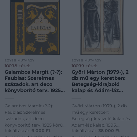
EGYÉB MŰTÁRGY
EGYÉB MŰTÁRGY
10098. tétel:
10099. tétel:
Galambos Margit (?-?):
Győri Márton (1979-), 2
Faublas: Szerelmes
db mű egy keretben:
századok, art deco
Betegség-kirajzoló
könyvborító terv, 1925
kalap és Ádám-láz
körül. Tempera, ceruza,
kalap, 1995. Vegyes
kollázs, papír. Jelezve a
technika, papír. Jelzett.
Galambos Margit (?-?):
Győri Márton (1979-), 2 db
hártyapapíron. 20×18
Bal oldali mű tetején
Faublas: Szerelmes
mű egy keretben:
cm.
felületi sérüléssel. Fa
századok, art deco
Betegség-kirajzoló kalap és
keretben. 82×27 cm
könyvborító terv, 1925 körül.
Ádám-láz kalap, 1995.
Kikiáltási ár:
9 000
Ft
Kikiáltási ár:
38 000
Ft
Tempera, ceruza, kollázs,
Vegyes technika, papír.