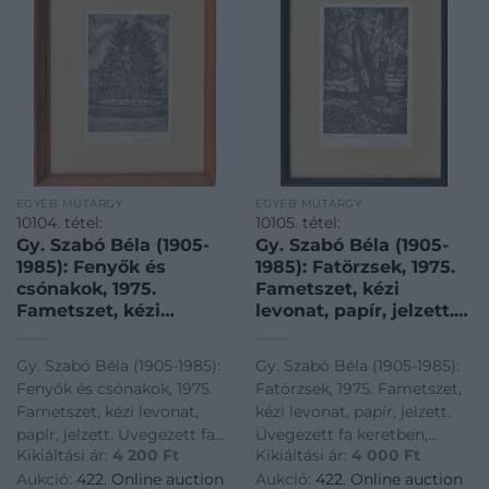
EGYÉB MŰTÁRGY
EGYÉB MŰTÁRGY
10104. tétel:
10105. tétel:
Gy. Szabó Béla (1905-
Gy. Szabó Béla (1905-
1985): Fenyők és
1985): Fatörzsek, 1975.
csónakok, 1975.
Fametszet, kézi
Fametszet, kézi
levonat, papír, jelzett.
levonat, papír, jelzett.
Üvegezett fa keretben,
Üvegezett fa keretben,
17,5×11,5 cm
Gy. Szabó Béla (1905-1985):
Gy. Szabó Béla (1905-1985):
17,5×12 cm
Fenyők és csónakok, 1975.
Fatörzsek, 1975. Fametszet,
Fametszet, kézi levonat,
kézi levonat, papír, jelzett.
papír, jelzett. Üvegezett fa
Üvegezett fa keretben,
Kikiáltási ár:
4 200
Ft
Kikiáltási ár:
4 000
Ft
keretben, 17,5x12 cm<a
17,5x11,5 cm<a
Aukció:
422. Online auction
Aukció:
422. Online auction
href="https://www.darabanth.com/hu/gyorsarveres/422/kateg
href="https://www.darabanth.