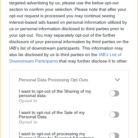
Győri Márton (1979-), 2 db
Győrffy Sándor (1951-):
targeted advertising by us, please use the below opt-out
Bal oldali mű tetején
40×59,5 cm.
mű egy keretben:
Duplakanyar átfestés No. 1.,
section to confirm your selection. Please note that after your
felületi sérüléssel. Fa
Betegség-kirajzoló kalap és
1999. Szitanyomat,
opt-out request is processed you may continue seeing
keretben. 82×27 cm
Ádám-láz kalap, 1995.
zománcfesték, papír, jelzett
interest-based ads based on personal information utilized by
Kikiáltási ár:
38 000
Ft
Kikiáltási ár:
14 000
Ft
Vegyes technika, papír.
a hátoldalán. 40x59,5 cm.<a
us or personal information disclosed to third parties prior to
Aukció:
422. Online auction
Aukció:
422. Online auction
Jelzett. Bal oldali mű tetején
href="https://www.darabanth.
your opt-out. You may separately opt-out of the further
felületi sérüléssel. Fa
es-grafikak/Festmenyek-es-
disclosure of your personal information by third parties on the
MEGTEKINTEM
MEGTEKINTEM
keretben. 82x27 cm<a
grafikak~500001/Gyor
IAB’s list of downstream participants. This information may
href="https://www.darabanth.com/hu/gyorsarveres/422/kat
also be disclosed by us to third parties on the
IAB’s List of
Downstream Participants
that may further disclose it to other
third parties.
Personal Data Processing Opt Outs
I want to opt-out of the Sharing of my
personal data.
Opted In
I want to opt-out of the Sale of my
Personal Data.
Opted In
EGYÉB MŰTÁRGY
EGYÉB MŰTÁRGY
10100. tétel:
10101. tétel:
I want to opt-out of processing my