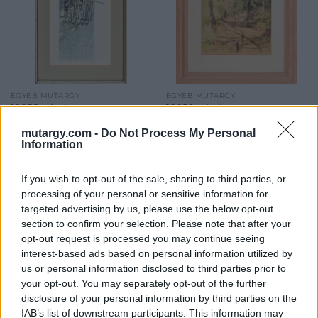
EGYÉB MŰTÁRGY
EGYÉB MŰTÁRGY
10058. tétel:
10059. tétel:
Brauer Ildikó (1954):
Breznay József (1916-
mutargy.com -
Do Not Process My Personal
Noé bárkája. Vegyes
2012): Sétálók. Színes
Information
technika, papír, jelzett,
rézkarc, papír, jelzett.
sorszámozott
Üvegezett fa keretben,
művészpéldány. EA
35×28 cm
If you wish to opt-out of the sale, sharing to third parties, or
VIII/XIII. A kép
processing of your personal or sensitive information for
Brauer Ildikó (1954): Noé
Breznay József (1916-2012):
hátoldalán is rajzzal,
targeted advertising by us, please use the below opt-out
bárkája. Vegyes technika,
Sétálók. Színes rézkarc,
dedikációval. 41×23 cm
section to confirm your selection. Please note that after your
papír, jelzett, sorszámozott
papír, jelzett. Üvegezett fa
Üvegezett keretben.
opt-out request is processed you may continue seeing
művészpéldány. EA VIII/XIII.
keretben, 35×28 cm<a
interest-based ads based on personal information utilized by
Kikiáltási ár:
8 000
Ft
Kikiáltási ár:
2 400
Ft
A kép hátoldalán is rajzzal,
href="https://www.darabanth.
us or personal information disclosed to third parties prior to
Aukció:
425. Gyorsárverés
Aukció:
425. Gyorsárverés
dedikációval. 41x23 cm
es-grafikak/Festmenyek-es-
your opt-out. You may separately opt-out of the further
Aukció időpontja: 2022-09-
Aukció időpontja: 2022-09-
Üvegezett keretben.<a
grafikak~500001/Breznay-
disclosure of your personal information by third parties on the
08 19:00
08 19:00
href="https://www.darabanth.com/hu/gyorsarveres/425/kateg
Jozsef-1916-2012-Setal
IAB’s list of downstream participants. This information may