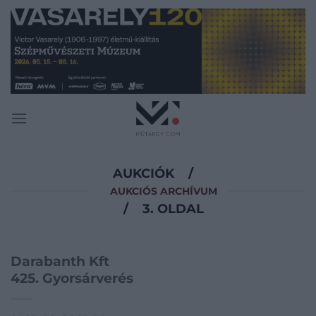
Skip
to
content
AUKCIÓK
/
AUKCIÓS ARCHÍVUM
/
3. OLDAL
Darabanth Kft
425. Gyorsárverés