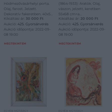
Hódmezővásárhelyi porta.
(1864-1933): Aratók. Olaj,
Olaj, farost. Jelzett.
vászon, jelzett, keretben
Dekoratív fakeretben. 40x50
55x68 cm<a
Kikiáltási ár:
30 000
Ft
Kikiáltási ár:
20 000
Ft
cm<a
href="https://www.darabanth.
Aukció:
425. Gyorsárverés
Aukció:
425. Gyorsárverés
href="https://www.darabanth.com/hu/gyorsarveres/425/kateg
es-grafikak/Festmenyek-es-
Aukció időpontja: 2022-09-
Aukció időpontja: 2022-09-
es-grafikak/Festmenyek-es-
grafikak~500001/Burchard-
08 19:00
08 19:00
grafikak~500001/Bukor-
Belavary-Istvan-1864-1933-
Tibor-1967-Hodmezovasarhe
Aratok-Ol
MEGTEKINTEM
MEGTEKINTEM
EGYÉB MŰTÁRGY
EGYÉB MŰTÁRGY