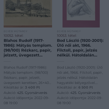
EGYÉB MŰTÁRGY
EGYÉB MŰTÁRGY
10052. tétel:
10053. tétel:
Blahos Rudolf (1917-
Bod László (1920-2001):
1986): Mátyás templom.
Ülő női akt, 1966.
(98/100) Rézkarc, papír,
Filctoll, papír, jelzés
jelzett, üvegezett
nélkül. Hátoldalán
keretben, 26×40 cm
hagyatéki bélyegzővel.
34×27 cm.
Blahos Rudolf (1917-1986):
Bod László (1920-2001): Ülő
Paszpartuban.
Mátyás templom. (98/100)
női akt, 1966. Filctoll, papír,
Rézkarc, papír, jelzett,
jelzés nélkül. Hátoldalán
üvegezett keretben, 26×40
hagyatéki bélyegzővel.
Kikiáltási ár:
3 400
Ft
Kikiáltási ár:
6 500
Ft
cm<a
34x27 cm. Paszpartuban.<a
Aukció:
425. Gyorsárverés
Aukció:
425. Gyorsárverés
href="https://www.darabanth.com/hu/gyorsarveres/425/kateg
href="https://www.darabanth.
Aukció időpontja: 2022-09-
Aukció időpontja: 2022-09-
es-grafikak/Festmenyek-es-
es-grafikak/Festmenyek-es-
08 19:00
08 19:00
grafikak~500001/Blahos-
grafikak~50000
Rudolf-1917-1986-M