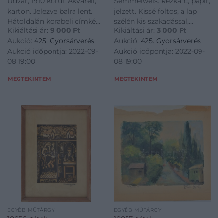
Udvar, 1910 körül. Akvarell,
Semmelweis. Rézkarc, papír,
karton. Jelezve balra lent.
jelzett. Kissé foltos, a lap
Hátoldalán korabeli címkén
szélén kis szakadással,
Kikiáltási ár:
9 000
Ft
Kikiáltási ár:
3 000
Ft
feliratozott. Sérült. 38x43,5
27,5x21,5 cm<a
Aukció:
425. Gyorsárverés
Aukció:
425. Gyorsárverés
cm<a
href="https://www.darabanth.
Aukció időpontja: 2022-09-
Aukció időpontja: 2022-09-
href="https://www.darabanth.com/hu/gyorsarveres/425/kateg
es-grafikak/Festmenyek-es-
08 19:00
08 19:00
es-grafikak/Festmenyek-es-
grafikak~500001/Boldizs
grafi
MEGTEKINTEM
MEGTEKINTEM
EGYÉB MŰTÁRGY
EGYÉB MŰTÁRGY