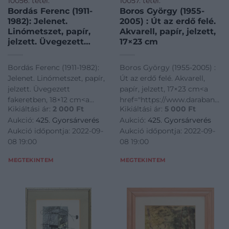
10056. tétel:
10057. tétel:
Bordás Ferenc (1911-
Boros György (1955-
1982): Jelenet.
2005) : Út az erdő felé.
Linómetszet, papír,
Akvarell, papír, jelzett,
jelzett. Üvegezett
17×23 cm
fakeretben, 18×12 cm
Bordás Ferenc (1911-1982):
Boros György (1955-2005) :
Jelenet. Linómetszet, papír,
Út az erdő felé. Akvarell,
jelzett. Üvegezett
papír, jelzett, 17×23 cm<a
fakeretben, 18×12 cm<a
href="https://www.darabanth.
Kikiáltási ár:
2 000
Ft
Kikiáltási ár:
5 000
Ft
href="https://www.darabanth.com/hu/gyorsarveres/425/kateg
es-grafikak/Festmenyek-es-
Aukció:
425. Gyorsárverés
Aukció:
425. Gyorsárverés
es-grafikak/Festmenyek-es-
grafikak~500001/Boros-
Aukció időpontja: 2022-09-
Aukció időpontja: 2022-09-
grafikak~500001/Bordas-
Gyorgy-1955-2005-Ut-az-
08 19:00
08 19:00
Ferenc-1911-1982-Jelenet-Lin
erdo-fele-Akvarell-papi
MEGTEKINTEM
MEGTEKINTEM