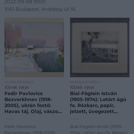
2022-09-08 19:00
1061 Budapest, Andrássy út 16.
EGYÉB MŰTÁRGY
EGYÉB MŰTÁRGY
10048. tétel:
10049. tétel:
Fedir Pavlovics
Biai-Föglein István
Bezverkhnev (1918-
(1905-1974): Letört ágú
2005), ukrán festő:
fa. Rézkarc, papír,
Havas táj. Olaj, vászon.
jelzett, üvegezett
Jelzett. Hátoldalán
fakeretben, 24,5×29 cm
autográf felirattal.
Fedir Pavlovics
Biai-Föglein István (1905-
Fakeretben. 50×60 cm.
Bezverkhnev (1918-2005),
1974): Letört ágú fa. Rézkarc,