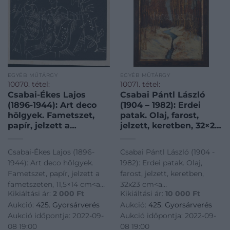
EGYÉB MŰTÁRGY
EGYÉB MŰTÁRGY
10070. tétel:
10071. tétel:
Csabai-Ékes Lajos
Csabai Pántl László
(1896-1944): Art deco
(1904 – 1982): Erdei
hölgyek. Fametszet,
patak. Olaj, farost,
papír, jelzett a
jelzett, keretben, 32×23
fametszeten, 11,5×14 cm
cm
Csabai-Ékes Lajos (1896-
Csabai Pántl László (1904 -
1944): Art deco hölgyek.
1982): Erdei patak. Olaj,
Fametszet, papír, jelzett a
farost, jelzett, keretben,
fametszeten, 11,5×14 cm<a
32x23 cm<a
Kikiáltási ár:
2 000
Ft
Kikiáltási ár:
10 000
Ft
href="https://www.darabanth.com/hu/gyorsarveres/425/kateg
href="https://www.darabanth.
Aukció:
425. Gyorsárverés
Aukció:
425. Gyorsárverés
es-grafikak/Festmenyek-es-
es-grafikak/Festmenyek-es-
Aukció időpontja: 2022-09-
Aukció időpontja: 2022-09-
grafikak~500001/Csabai-
grafikak~500001/Csabai-
08 19:00
08 19:00
Ekes-Lajos-1896-1944-Ar
Pantl-Laszlo-1904-1982-