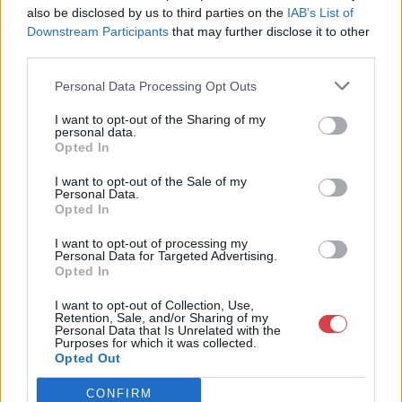
also be disclosed by us to third parties on the
IAB’s List of
MEGTEKINTEM
MEGTEKINTEM
Downstream Participants
that may further disclose it to other
third parties.
Personal Data Processing Opt Outs
I want to opt-out of the Sharing of my
personal data.
Opted In
I want to opt-out of the Sale of my
Personal Data.
Opted In
I want to opt-out of processing my
Personal Data for Targeted Advertising.
EGYÉB MŰTÁRGY
EGYÉB MŰTÁRGY
Opted In
10060. tétel:
10061. tétel:
Budai Sándor (1891-
Budaváry Sándor (?-?)::
I want to opt-out of Collection, Use,
1973): Pihenő lovak,
Baromfiudvar. Olaj,
Retention, Sale, and/or Sharing of my
1912. Ceruza, papír,
vászon. Sérült .
Personal Data that Is Unrelated with the
Purposes for which it was collected.
jelzett, kissé sérült.
keretben.80×60 cm.
Opted Out
Üvegezett fakeretben.
21×29 cm
Budai Sándor (1891-1973):
Budaváry Sándor (?-?)::
CONFIRM