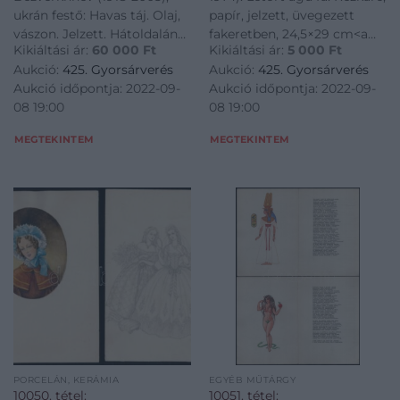
/ Fedir Pavlovics
ukrán festő: Havas táj. Olaj,
papír, jelzett, üvegezett
Bezverkhnev (1918-
vászon. Jelzett. Hátoldalán
fakeretben, 24,5×29 cm<a
2005), Ukrainian
Kikiáltási ár:
60 000
Ft
Kikiáltási ár:
5 000
Ft
autográf felirattal.
href="https://www.darabanth.
painter: Snowy
Aukció:
425. Gyorsárverés
Aukció:
425. Gyorsárverés
Fakeretben. 50x60 cm. /
es-grafikak/Festmenyek-es-
landscape. Oil on
Aukció időpontja: 2022-09-
Aukció időpontja: 2022-09-
Fedir Pavlovics
grafikak~500001/Biai-
canvas,
08 19:00
08 19:00
Bezverkhnev (1918-2005),
Foglein-Istvan-1905-
Ukrainian painter: Snowy
MEGTEKINTEM
MEGTEKINTEM
landscape. Oil on canvas,
signed. framed.<br
PORCELÁN, KERÁMIA
EGYÉB MŰTÁRGY
10050. tétel:
10051. tétel: