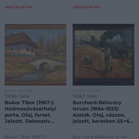
Tibor-1967-Horgaszcsonak
MEGTEKINTEM
MEGTEKINTEM
EGYÉB MŰTÁRGY
EGYÉB MŰTÁRGY
10066. tétel:
10067. tétel:
Bukor Tibor (1967-):
Burchard-Bélaváry
Hódmezővásárhelyi
István (1864-1933):
porta. Olaj, farost.
Aratók. Olaj, vászon,
Jelzett. Dekoratív
jelzett, keretben 55×68
fakeretben. 40×50 cm
cm
Bukor Tibor (1967-):
Burchard-Bélaváry István