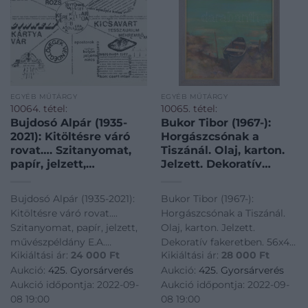
EGYÉB MŰTÁRGY
EGYÉB MŰTÁRGY
10064. tétel:
10065. tétel:
Bujdosó Alpár (1935-
Bukor Tibor (1967-):
2021): Kitöltésre váró
Horgászcsónak a
rovat…. Szitanyomat,
Tiszánál. Olaj, karton.
papír, jelzett,
Jelzett. Dekoratív
művészpéldány E.A.
fakeretben. 56×40 cm
jelzéssel, 42×57 cm
Bujdosó Alpár (1935-2021):
Bukor Tibor (1967-):
Kitöltésre váró rovat....
Horgászcsónak a Tiszánál.
Szitanyomat, papír, jelzett,
Olaj, karton. Jelzett.
művészpéldány E.A.
Dekoratív fakeretben. 56x40
Kikiáltási ár:
24 000
Ft
Kikiáltási ár:
28 000
Ft
jelzéssel, 42x57 cm<a
cm<a
Aukció:
425. Gyorsárverés
Aukció:
425. Gyorsárverés
href="https://www.darabanth.com/hu/gyorsarveres/425/kateg
href="https://www.darabanth.
Aukció időpontja: 2022-09-
Aukció időpontja: 2022-09-
es-grafikak/Festmenyek-es-
es-grafikak/Festmenyek-es-
08 19:00
08 19:00
grafikak~500001/Bujdoso-Al
grafikak~500001/Bukor-