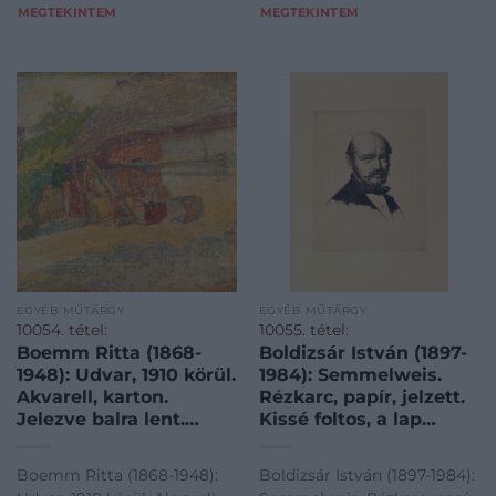
MEGTEKINTEM
MEGTEKINTEM
EGYÉB MŰTÁRGY
EGYÉB MŰTÁRGY
10054. tétel:
10055. tétel:
Boemm Ritta (1868-
Boldizsár István (1897-
1948): Udvar, 1910 körül.
1984): Semmelweis.
Akvarell, karton.
Rézkarc, papír, jelzett.
Jelezve balra lent.
Kissé foltos, a lap
Hátoldalán korabeli
szélén kis szakadással,
címkén feliratozott.
27,5×21,5 cm
Boemm Ritta (1868-1948):
Boldizsár István (1897-1984):
Sérült. 38×43,5 cm