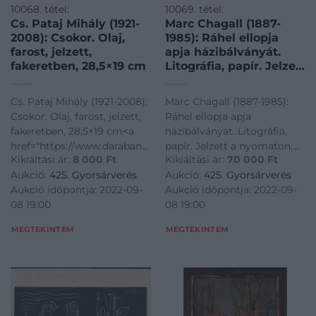
10068. tétel:
10069. tétel:
Cs. Pataj Mihály (1921-
Marc Chagall (1887-
2008): Csokor. Olaj,
1985): Ráhel ellopja
farost, jelzett,
apja házibálványát.
fakeretben, 28,5×19 cm
Litográfia, papír. Jelzett
a nyomaton,
tanúsítvánnyal, 35×26
Cs. Pataj Mihály (1921-2008):
Marc Chagall (1887-1985):
cm / Rachel Steals Her
Csokor. Olaj, farost, jelzett,
Ráhel ellopja apja
Father’s Graven
fakeretben, 28,5×19 cm<a
házibálványát. Litográfia,
Images. Lithograph,
href="https://www.darabanth.com/hu/gyorsarveres/425/kateg
papír. Jelzett a nyomaton,
paper. With certificate.
Kikiáltási ár:
8 000
Ft
Kikiáltási ár:
70 000
Ft
es-grafikak/Festmenyek-es-
tanúsítvánnyal, 35x26 cm /
Aukció:
425. Gyorsárverés
Aukció:
425. Gyorsárverés
grafikak~500001/Cs-Pataj-
Rachel Steals Her Father's
Aukció időpontja: 2022-09-
Aukció időpontja: 2022-09-
Mihaly-1921-2008-Csokor-
Graven Images. Lithograph,
08 19:00
08 19:00
Olaj-farost-je
paper. With certificate.<a
href="https://www.darabanth.
MEGTEKINTEM
MEGTEKINTEM