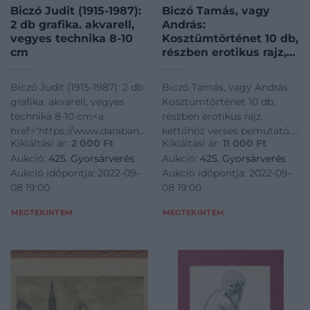
Biczó Judit (1915-1987):
Biczó Tamás, vagy
2 db grafika. akvarell,
András:
vegyes technika 8-10
Kosztümtörténet 10 db,
cm
részben erotikus rajz,
kettőhöz verses
bemutató. Ceruza,
Biczó Judit (1915-1987): 2 db
Biczó Tamás, vagy András:
papír, 15×21 cm
grafika. akvarell, vegyes
Kosztümtörténet 10 db,
technika 8-10 cm<a
részben erotikus rajz,
href="https://www.darabanth.com/hu/gyorsarveres/425/kateg
kettőhöz verses bemutató.
Kikiáltási ár:
2 000
Ft
Kikiáltási ár:
11 000
Ft
es-grafikak/Festmenyek-es-
Ceruza, papír, 15x21 cm<a
Aukció:
425. Gyorsárverés
Aukció:
425. Gyorsárverés
grafikak~500001/Biczo-
href="https://www.darabanth.
Aukció időpontja: 2022-09-
Aukció időpontja: 2022-09-
Judit-1915-1987-2-db-grafika-
es-grafikak/Festmenyek-es-
08 19:00
08 19:00
akvarell-vegyes-technik
grafikak~500001/Biczo-Tam
MEGTEKINTEM
MEGTEKINTEM