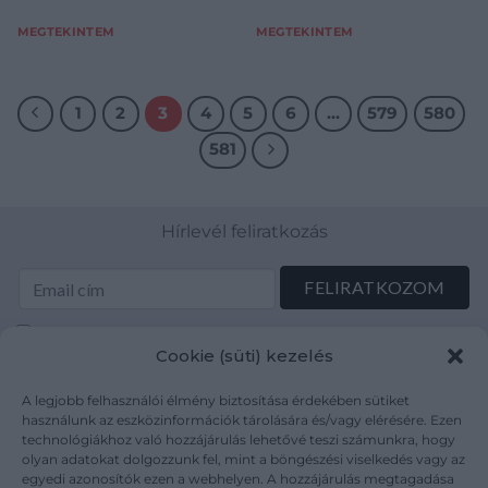
Erdei-patak
MEGTEKINTEM
MEGTEKINTEM
1
2
3
4
5
6
…
579
580
581
Hírlevél feliratkozás
Elolvastam és elfogadom az Adatkezelési tájékoztatót:
Cookie (süti) kezelés
mutargy.com/adatkezelesi-tajekoztato/
A legjobb felhasználói élmény biztosítása érdekében sütiket
Rólunk
Áraink
használunk az eszközinformációk tárolására és/vagy elérésére. Ezen
technológiákhoz való hozzájárulás lehetővé teszi számunkra, hogy
Médiaajánlat
ÁSZF
olyan adatokat dolgozzunk fel, mint a böngészési viselkedés vagy az
Karrier
Adatvédelem
egyedi azonosítók ezen a webhelyen. A hozzájárulás megtagadása