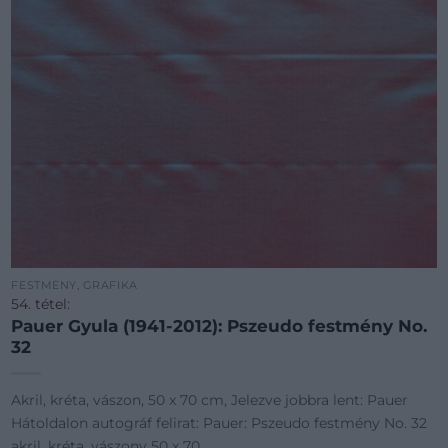
FESTMÉNY, GRAFIKA
54. tétel:
Pauer Gyula (1941-2012): Pszeudo festmény No.
32
Akril, kréta, vászon, 50 x 70 cm, Jelezve jobbra lent: Pauer
Hátoldalon autográf felirat: Pauer: Pszeudo festmény No. 32
akril, kréta. vászony 50 x 70