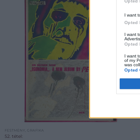
Opted 
I want t
Opted 
I want 
Advertis
Opted 
I want t
of my P
was col
Opted 
FESTMÉNY, GRAFIKA
52. tétel: