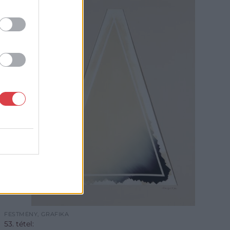
FESTMÉNY, GRAFIKA
53. tétel: