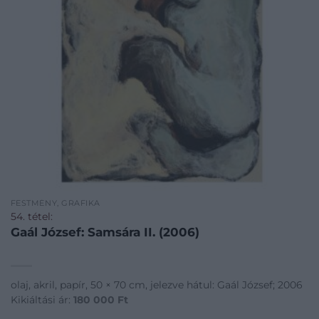
FESTMÉNY, GRAFIKA
54. tétel:
Gaál József: Samsára II. (2006)
olaj, akril, papír, 50 × 70 cm, jelezve hátul: Gaál József; 2006
Kikiáltási ár:
180 000
Ft