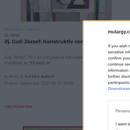
FESTMÉNY, GRAFIKA
mutargy.
51. tétel:
ifj. Guti József: Konstruktív csendélet
If you wish 
sensitive in
olaj, farost, 70 × 55 cm,jelezve hátoldalon: ifj. Guti
confirm you
Kikiáltási ár:
75 000
Ft
continue se
information 
Aukció:
5. Kortárs aukció
further disc
participants
Aukció időpontja: 2021-06-01 18:00
Downstream 
MEGTEKINTEM
Persona
I want t