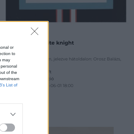
FESTMÉNY, GRAFIKA
52. tétel:
Orosz Balázs: White knight
sonal or
ection to
olaj, vászon, 70 × 70 cm, jelezve hátoldalon: Orosz Balázs,
ou may
2015
 personal
Kikiáltási ár:
150 000
Ft
out of the
Aukció:
5. Kortárs aukció
 downstream
B’s List of
Aukció időpontja: 2021-06-01 18:00
MEGTEKINTEM