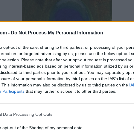
FESTMÉNY, GRAFIKA
com -
Do Not Process My Personal Information
51. tétel:
Sikuta Gusztáv (1919-1985): Maori Krisztus
to opt-out of the sale, sharing to third parties, or processing of your per
formation for targeted advertising by us, please use the below opt-out s
Tempera, papír , 43 x 30,5 cm, Jelezve jobbra lent: Sikuta
r selection. Please note that after your opt-out request is processed y
Kikiáltási ár:
260 000
Ft
eing interest-based ads based on personal information utilized by us or
disclosed to third parties prior to your opt-out. You may separately opt-
Aukció:
5. Kortárs aukció
losure of your personal information by third parties on the IAB’s list of
. This information may also be disclosed by us to third parties on the
IA
Aukció időpontja: 2021-06-01 18:00
Participants
that may further disclose it to other third parties.
MEGTEKINTEM
l Data Processing Opt Outs
o opt-out of the Sharing of my personal data.