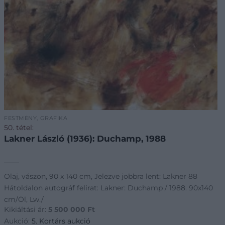
FESTMÉNY, GRAFIKA
50. tétel:
Lakner László (1936): Duchamp, 1988
Olaj, vászon, 90 x 140 cm, Jelezve jobbra lent: Lakner 88
Hátoldalon autográf felirat: Lakner: Duchamp / 1988. 90x140
cm/Öl, Lw./
Kikiáltási ár:
5 500 000
Ft
Aukció:
5. Kortárs aukció