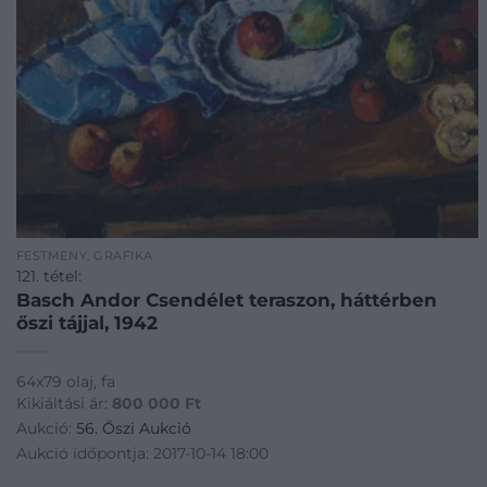
FESTMÉNY, GRAFIKA
121. tétel:
Basch Andor Csendélet teraszon, háttérben
őszi tájjal, 1942
64x79 olaj, fa
Kikiáltási ár:
800 000
Ft
Aukció:
56. Őszi Aukció
Aukció időpontja: 2017-10-14 18:00