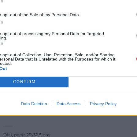
In
o opt-out of the Sale of my Personal Data.
In
to opt-out of processing my Personal Data for Targeted
ing.
In
o opt-out of Collection, Use, Retention, Sale, and/or Sharing
ersonal Data that Is Unrelated with the Purposes for which it
lected.
Out
CONFIRM
FESTMÉNY, GRAFIKA
Data Deletion
Data Access
Privacy Policy
124. tétel:
Gadányi Jenő (1896-1960) Madarak, 1951
Olaj, papír 25x32,5 cm