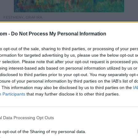
FESTMÉNY, GRAFIKA
123. tétel:
Ilosvai Varga István Napfényes szentendrei kert
com -
Do Not Process My Personal Information
70x60 olaj, vászon
to opt-out of the sale, sharing to third parties, or processing of your per
Kikiáltási ár:
150 000
Ft
formation for targeted advertising by us, please use the below opt-out s
Aukció:
56. Őszi Aukció
r selection. Please note that after your opt-out request is processed y
Aukció időpontja: 2017-10-14 18:00
eing interest-based ads based on personal information utilized by us or
disclosed to third parties prior to your opt-out. You may separately opt-
losure of your personal information by third parties on the IAB’s list of
MEGTEKINTEM
. This information may also be disclosed by us to third parties on the
IA
Participants
that may further disclose it to other third parties.
l Data Processing Opt Outs
o opt-out of the Sharing of my personal data.