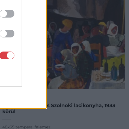
FESTMÉNY, GRAFIKA
125. tétel:
Aba-Novák Vilmos Szolnoki lacikonyha, 1933
körül
48x65 tempera, falemez