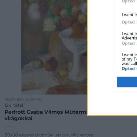
Opted 
I want t
Opted 
I want 
Advertis
Opted 
I want t
of my P
was col
Opted 
FESTMÉNY, GRAFIKA
124. tétel:
Perlrott Csaba Vilmos Műtermi csendélet
virágokkal
80x60 vegyes technika, strukturált karton