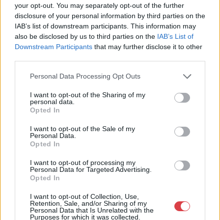
your opt-out. You may separately opt-out of the further
Aukció:
58. Tavaszi aukció
Aukció:
58. Tavaszi aukció
disclosure of your personal information by third parties on the
Aukció időpontja: 2018-05-14
Aukció időpontja: 2018-05-14
IAB’s list of downstream participants. This information may
18:00
18:00
also be disclosed by us to third parties on the
IAB’s List of
MEGTEKINTEM
MEGTEKINTEM
Downstream Participants
that may further disclose it to other
third parties.
Personal Data Processing Opt Outs
I want to opt-out of the Sharing of my
personal data.
Opted In
I want to opt-out of the Sale of my
Personal Data.
Opted In
I want to opt-out of processing my
Personal Data for Targeted Advertising.
Opted In
FESTMÉNY, GRAFIKA
FESTMÉNY, GRAFIKA
219. tétel:
220. tétel:
Gimes Lajos (1886-
Szőnyi István (1894-
I want to opt-out of Collection, Use,
Retention, Sale, and/or Sharing of my
1945) Dalmát kikötő
1960) Zebegényi
Personal Data that Is Unrelated with the
domboldal alkonyi
Purposes for which it was collected.