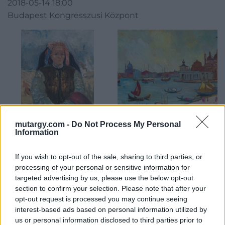
2018-05-14 18:00
Budapest Kongresszusi Központ
mutargy.com -
Do Not Process My Personal
Information
FESTMÉNY, GRAFIKA
FESTMÉNY, GRAFIKA
217. tétel:
218. tétel:
Bernáth Aurél (1895-
Tibor Ernő (1885-1945)
If you wish to opt-out of the sale, sharing to third parties, or
1982) Pusztai lány
Velence
processing of your personal or sensitive information for
(Pásztorlány,
targeted advertising by us, please use the below opt-out
Parasztlány), 1936-1937
section to confirm your selection. Please note that after your
opt-out request is processed you may continue seeing
interest-based ads based on personal information utilized by
Olaj, vászon 100,5x73,5 cm
Olaj, papírlemez 70x99,5 cm
us or personal information disclosed to third parties prior to
Kikiáltási ár:
2 400 000
Ft
Kikiáltási ár:
550 000
Ft