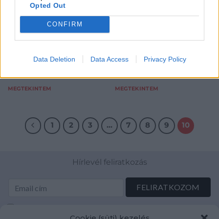
Opted Out
fényben, 1925 körül
CONFIRM
Olaj, vászon 80x100 cm
Olaj, vászon 108x147 cm
Kikiáltási ár:
280 000
Ft
Kikiáltási ár:
4 200 000
Ft
Aukció:
58. Tavaszi aukció
Aukció:
58. Tavaszi aukció
Data Deletion
Data Access
Privacy Policy
Aukció időpontja: 2018-05-14
Aukció időpontja: 2018-05-14
18:00
18:00
MEGTEKINTEM
MEGTEKINTEM
1
2
3
…
7
8
9
10
Hírlevél feliratkozás
Elolvastam és elfogadom az Adatkezelési tájékoztatót:
Cookie (süti) kezelés