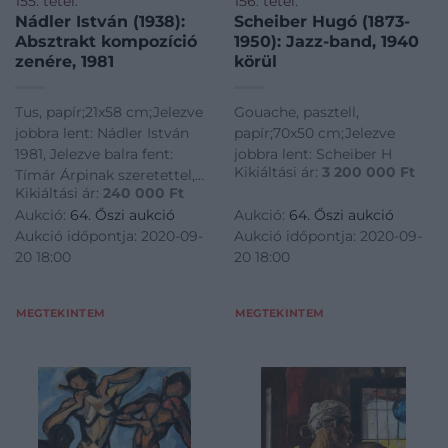
155. tétel:
156. tétel:
Nádler István (1938):
Scheiber Hugó (1873-
Absztrakt kompozíció
1950): Jazz-band, 1940
zenére, 1981
körül
Tus, papír;21x58 cm;Jelezve
Gouache, pasztell,
jobbra lent: Nádler István
papír;70x50 cm;Jelezve
1981, Jelezve balra fent:
jobbra lent: Scheiber H
Kikiáltási ár:
3 200 000
Ft
Tímár Árpinak szeretettel,
Kikiáltási ár:
240 000
Ft
Jelezve jobbra fent: 1985.
Aukció:
64. Őszi aukció
Aukció:
64. Őszi aukció
dec. 5.
Aukció időpontja: 2020-09-
Aukció időpontja: 2020-09-
20 18:00
20 18:00
MEGTEKINTEM
MEGTEKINTEM