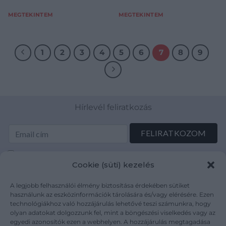
MEGTEKINTEM
MEGTEKINTEM
1
2
3
4
5
6
7
8
9
Hírlevél feliratkozás
Elolvastam és elfogadom az Adatkezelési tájékoztatót:
Cookie (süti) kezelés
mutargy.com/adatkezelesi-tajekoztato/
A legjobb felhasználói élmény biztosítása érdekében sütiket
Rólunk
Áraink
használunk az eszközinformációk tárolására és/vagy elérésére. Ezen
technológiákhoz való hozzájárulás lehetővé teszi számunkra, hogy
Médiaajánlat
ÁSZF
olyan adatokat dolgozzunk fel, mint a böngészési viselkedés vagy az
Karrier
Adatvédelem
egyedi azonosítók ezen a webhelyen. A hozzájárulás megtagadása