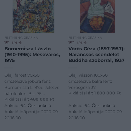
FESTMÉNY, GRAFIKA
FESTMÉNY, GRAFIKA
151. tétel:
152. tétel:
Bornemisza László
Vörös Géza (1897-1957):
(1910-1995): Meseváros,
Narancsos csendélet
1975
Buddha szoborral, 1937
Olaj, farost;70x50
Olaj, vászon;100x60
cm;Jelezve jobbra fent:
cm;Jelezve balra lent:
Bornemisza L. 975., Jelezve
Vörösgéza 37.
Kikiáltási ár:
1 800 000
Ft
hátoldalon: B.L. 75.
Kikiáltási ár:
480 000
Ft
Hátoldalon: Bornemisza L.
Aukció:
64. Őszi aukció
Aukció:
64. Őszi aukció
1975/XII/ 70x50 cm K.R.
Aukció időpontja: 2020-09-
Aukció időpontja: 2020-09-
20 18:00
20 18:00