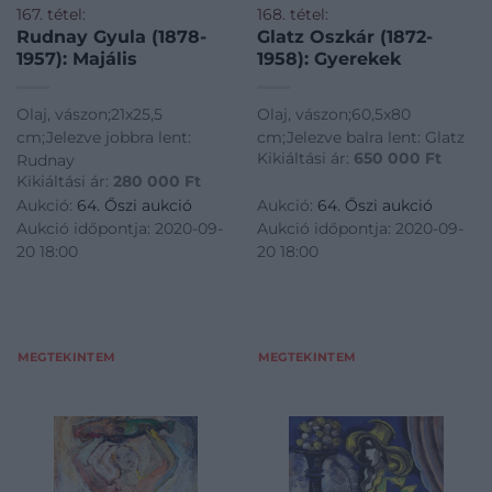
167. tétel:
168. tétel:
Rudnay Gyula (1878-
Glatz Oszkár (1872-
1957): Majális
1958): Gyerekek
Olaj, vászon;21x25,5
Olaj, vászon;60,5x80
cm;Jelezve jobbra lent:
cm;Jelezve balra lent: Glatz
Kikiáltási ár:
650 000
Ft
Rudnay
Kikiáltási ár:
280 000
Ft
Aukció:
64. Őszi aukció
Aukció:
64. Őszi aukció
Aukció időpontja: 2020-09-
Aukció időpontja: 2020-09-
20 18:00
20 18:00
MEGTEKINTEM
MEGTEKINTEM