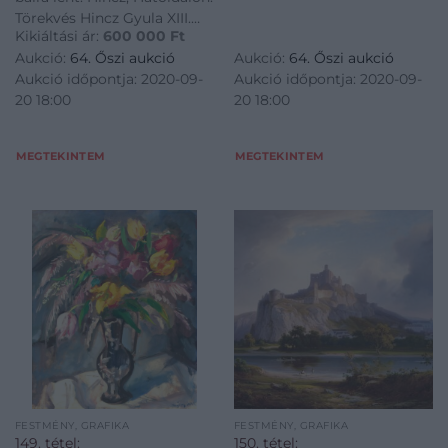
Törekvés Hincz Gyula XIII.
Kikiáltási ár:
600 000
Ft
Bulcsu 18., 976
Aukció:
64. Őszi aukció
Aukció:
64. Őszi aukció
Aukció időpontja: 2020-09-
Aukció időpontja: 2020-09-
20 18:00
20 18:00
MEGTEKINTEM
MEGTEKINTEM
FESTMÉNY, GRAFIKA
FESTMÉNY, GRAFIKA
149. tétel:
150. tétel: