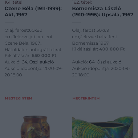
161. tétel:
162. tétel:
Czene Béla (1911-1999):
Bornemisza László
Akt, 1967
(1910-1995): Upsala, 1967
Olaj, farost;60x80
Olaj, farost;50x69
cm;Jelezve jobbra lent:
cm;Jelezve balra fent:
Czene Béla. 1967.,
Bornemisza 1967
Kikiáltási ár:
400 000
Ft
Hátoldalon autográf felirat:
Kikiáltási ár:
650 000
Ft
Czene Béla Akt
Aukció:
64. Őszi aukció
Aukció:
64. Őszi aukció
Aukció időpontja: 2020-09-
Aukció időpontja: 2020-09-
20 18:00
20 18:00
MEGTEKINTEM
MEGTEKINTEM