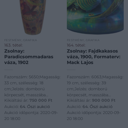
FESTMÉNY, GRAFIKA
FESTMÉNY, GRAFIKA
163. tétel:
164. tétel:
Zsolnay:
Zsolnay: Fajdkakasos
Paradicsommadaras
váza, 1900, Formaterv:
váza, 1902
Mack Lajos
Fazonszám: 5650;Magasság:
Fazonszám: 6063;Magasság:
33 cm, szélesség: 18
19 cm, szélesség: 39
cm;Jelzés: domború
cm;Jelzés: domború
körpecsét, masszába
körpecsét, masszába
Kikiáltási ár:
750 000
Ft
Kikiáltási ár:
900 000
Ft
nyomott 5650 szám
nyomott 6063, 86, 1 számok
Aukció:
64. Őszi aukció
Aukció:
64. Őszi aukció
Aukció időpontja: 2020-09-
Aukció időpontja: 2020-09-
20 18:00
20 18:00