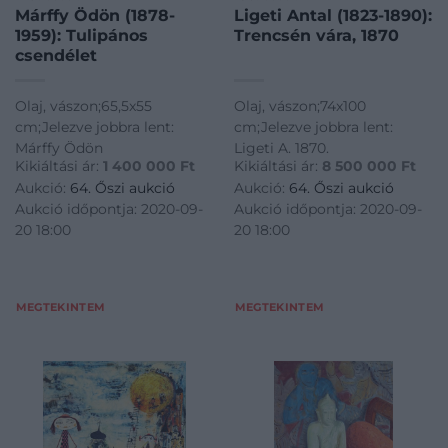
Márffy Ödön (1878-
Ligeti Antal (1823-1890):
1959): Tulipános
Trencsén vára, 1870
csendélet
Olaj, vászon;65,5x55
Olaj, vászon;74x100
cm;Jelezve jobbra lent:
cm;Jelezve jobbra lent:
Márffy Ödön
Ligeti A. 1870.
Kikiáltási ár:
1 400 000
Ft
Kikiáltási ár:
8 500 000
Ft
Aukció:
64. Őszi aukció
Aukció:
64. Őszi aukció
Aukció időpontja: 2020-09-
Aukció időpontja: 2020-09-
20 18:00
20 18:00
MEGTEKINTEM
MEGTEKINTEM