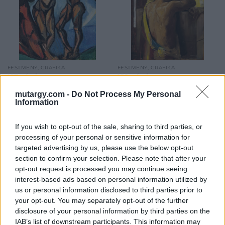
FESTMÉNY, GRAFIKA
FESTMÉNY, GRAFIKA
157. tétel:
158. tétel:
Perlrott Csaba Vilmos
Tornai Gyula (1851-
mutargy.com -
Do Not Process My Personal
(1880-1955): Zenészek
1928): Férfi hátakt
Information
Olaj, papírlemez;50x38,5
Olaj, papírlemez;99x73,5
If you wish to opt-out of the sale, sharing to third parties, or
cm;Jelzés nélkül
cm;Jelezve jobbra lent:
processing of your personal or sensitive information for
Kikiáltási ár:
1 800 000
Ft
Tornai. Gy.
targeted advertising by us, please use the below opt-out
Kikiáltási ár:
1 100 000
Ft
section to confirm your selection. Please note that after your
Aukció:
64. Őszi aukció
Aukció:
64. Őszi aukció
opt-out request is processed you may continue seeing
Aukció időpontja: 2020-09-
Aukció időpontja: 2020-09-
interest-based ads based on personal information utilized by
20 18:00
20 18:00
us or personal information disclosed to third parties prior to
your opt-out. You may separately opt-out of the further
disclosure of your personal information by third parties on the
IAB’s list of downstream participants. This information may