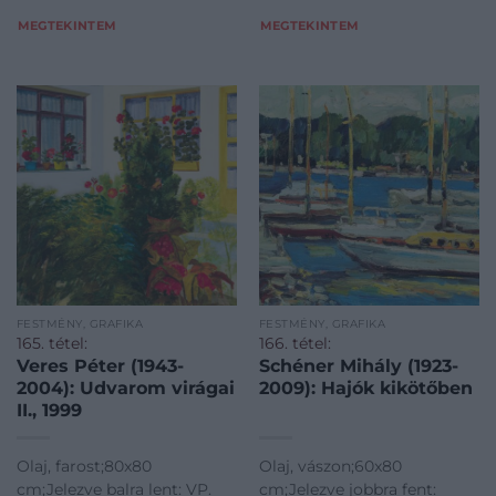
MEGTEKINTEM
MEGTEKINTEM
FESTMÉNY, GRAFIKA
FESTMÉNY, GRAFIKA
165. tétel:
166. tétel:
Veres Péter (1943-
Schéner Mihály (1923-
2004): Udvarom virágai
2009): Hajók kikötőben
II., 1999
Olaj, farost;80x80
Olaj, vászon;60x80
cm;Jelezve balra lent: VP.
cm;Jelezve jobbra fent: