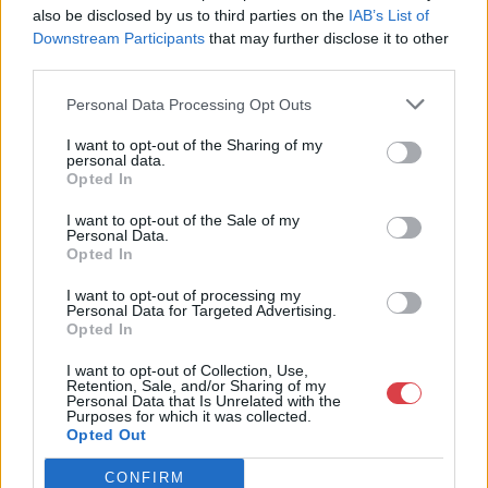
also be disclosed by us to third parties on the
IAB’s List of
MEGTEKINTEM
MEGTEKINTEM
Downstream Participants
that may further disclose it to other
third parties.
Personal Data Processing Opt Outs
I want to opt-out of the Sharing of my
personal data.
Opted In
I want to opt-out of the Sale of my
Personal Data.
Opted In
I want to opt-out of processing my
Personal Data for Targeted Advertising.
FESTMÉNY, GRAFIKA
FESTMÉNY, GRAFIKA
Opted In
159. tétel:
160. tétel:
Neogrády László (1896-
Szinyei Merse Pál
I want to opt-out of Collection, Use,
1962): Hófödte csúcsok
(1845-1920): Tündérek
Retention, Sale, and/or Sharing of my
tánca (Nimfák tánca),
Personal Data that Is Unrelated with the
Purposes for which it was collected.
1874
Opted Out
Olaj, vászon;75x100,5
Olaj, vászon;73,5x58,5
CONFIRM