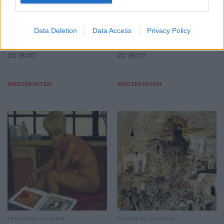
cm;Jelezve jobbra lent:
cm;Jelezve balra fent:
Neogrády László
Szinyei 1874
Kikiáltási ár:
380 000
Ft
Kikiáltási ár:
12 000 000
Ft
Data Deletion
Data Access
Privacy Policy
Aukció:
64. Őszi aukció
Aukció:
64. Őszi aukció
Aukció időpontja: 2020-09-
Aukció időpontja: 2020-09-
20 18:00
20 18:00
MEGTEKINTEM
MEGTEKINTEM
FESTMÉNY, GRAFIKA
FESTMÉNY, GRAFIKA