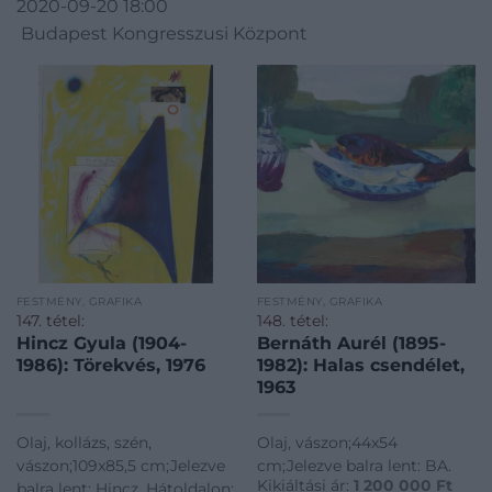
2020-09-20 18:00
Budapest Kongresszusi Központ
FESTMÉNY, GRAFIKA
FESTMÉNY, GRAFIKA
147. tétel:
148. tétel:
Hincz Gyula (1904-
Bernáth Aurél (1895-
1986): Törekvés, 1976
1982): Halas csendélet,
1963
Olaj, kollázs, szén,
Olaj, vászon;44x54
vászon;109x85,5 cm;Jelezve
cm;Jelezve balra lent: BA.
Kikiáltási ár:
1 200 000
Ft
balra lent: Hincz, Hátoldalon: