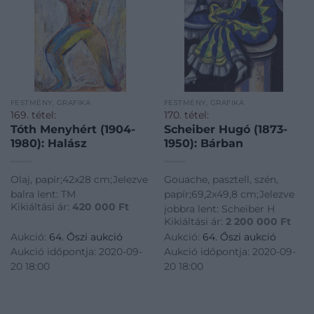
FESTMÉNY, GRAFIKA
FESTMÉNY, GRAFIKA
169. tétel:
170. tétel:
Tóth Menyhért (1904-
Scheiber Hugó (1873-
1980): Halász
1950): Bárban
Olaj, papír;42x28 cm;Jelezve
Gouache, pasztell, szén,
balra lent: TM
papír;69,2x49,8 cm;Jelezve
Kikiáltási ár:
420 000
Ft
jobbra lent: Scheiber H
Kikiáltási ár:
2 200 000
Ft
Aukció:
64. Őszi aukció
Aukció:
64. Őszi aukció
Aukció időpontja: 2020-09-
Aukció időpontja: 2020-09-
20 18:00
20 18:00