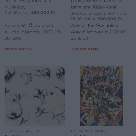
cm;Jelezve jobbra lent:
papír;45x34,5 cm;Jelezve
Munkácsy.
balra lent: Rippl-Rónai,
Kikiáltási ár:
350 000
Ft
Jelezve középen lent: Rónai,
Kikiáltási ár:
280 000
Ft
Jelezve jobbra lent: RR
Aukció:
64. Őszi aukció
Aukció:
64. Őszi aukció
Aukció időpontja: 2020-09-
Aukció időpontja: 2020-09-
20 18:00
20 18:00
MEGTEKINTEM
MEGTEKINTEM
FESTMÉNY, GRAFIKA
FESTMÉNY, GRAFIKA