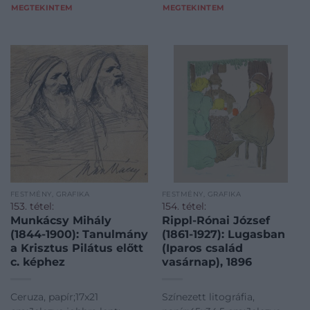
MEGTEKINTEM
MEGTEKINTEM
FESTMÉNY, GRAFIKA
FESTMÉNY, GRAFIKA
153. tétel:
154. tétel:
Munkácsy Mihály
Rippl-Rónai József
(1844-1900): Tanulmány
(1861-1927): Lugasban
a Krisztus Pilátus előtt
(Iparos család
c. képhez
vasárnap), 1896
Ceruza, papír;17x21
Színezett litográfia,