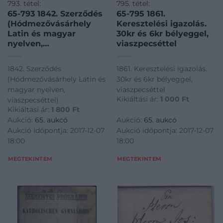
793. tétel:
795. tétel:
65-793 1842. Szerződés
65-795 1861.
(Hódmezővásárhely
Keresztelési igazolás.
Latin és magyar
30kr és 6kr bélyeggel,
nyelven,
viaszpecséttel
viaszpecséttel)
1842. Szerződés
1861. Keresztelési igazolás.
(Hódmezővásárhely Latin és
30kr és 6kr bélyeggel,
magyar nyelven,
viaszpecséttel
Kikiáltási ár:
1 000
Ft
viaszpecséttel)
Kikiáltási ár:
1 800
Ft
Aukció:
65. aukcó
Aukció:
65. aukcó
Aukció időpontja: 2017-12-07
Aukció időpontja: 2017-12-07
18:00
18:00
MEGTEKINTEM
MEGTEKINTEM