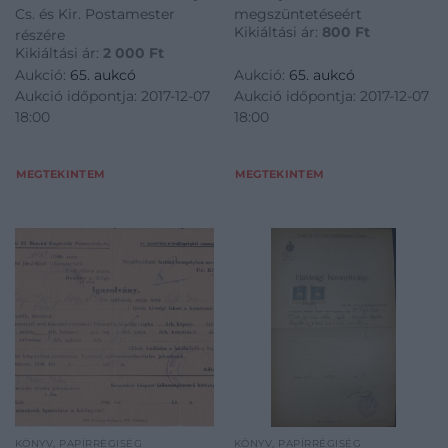
Cs. és Kir. Postamester
megszüntetéseért
Kikiáltási ár:
800
Ft
részére
Kikiáltási ár:
2 000
Ft
Aukció:
65. aukcó
Aukció:
65. aukcó
Aukció időpontja: 2017-12-07
Aukció időpontja: 2017-12-07
18:00
18:00
MEGTEKINTEM
MEGTEKINTEM
KÖNYV, PAPÍRRÉGISÉG
KÖNYV, PAPÍRRÉGISÉG