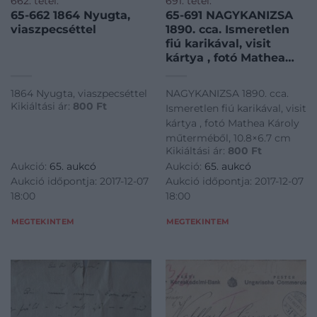
662. tétel:
691. tétel:
65-662 1864 Nyugta,
65-691 NAGYKANIZSA
viaszpecséttel
1890. cca. Ismeretlen
fiú karikával, visit
kártya , fotó Mathea
Károly műterméből,
10.8×6.7 cm
1864 Nyugta, viaszpecséttel
NAGYKANIZSA 1890. cca.
Kikiáltási ár:
800
Ft
Ismeretlen fiú karikával, visit
kártya , fotó Mathea Károly
műterméből, 10.8×6.7 cm
Kikiáltási ár:
800
Ft
Aukció:
65. aukcó
Aukció:
65. aukcó
Aukció időpontja: 2017-12-07
Aukció időpontja: 2017-12-07
18:00
18:00
MEGTEKINTEM
MEGTEKINTEM