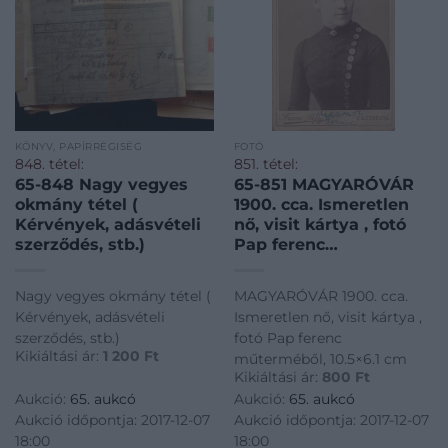
KÖNYV, PAPÍRRÉGISÉG
FOTÓ
848. tétel:
851. tétel:
65-848 Nagy vegyes
65-851 MAGYARÓVÁR
okmány tétel (
1900. cca. Ismeretlen
Kérvények, adásvételi
nő, visit kártya , fotó
szerződés, stb.)
Pap ferenc
műterméből, 10.5×6.1
cm
Nagy vegyes okmány tétel (
MAGYARÓVÁR 1900. cca.
Kérvények, adásvételi
Ismeretlen nő, visit kártya ,
szerződés, stb.)
fotó Pap ferenc
Kikiáltási ár:
1 200
Ft
műterméből, 10.5×6.1 cm
Kikiáltási ár:
800
Ft
Aukció:
65. aukcó
Aukció:
65. aukcó
Aukció időpontja: 2017-12-07
Aukció időpontja: 2017-12-07
18:00
18:00