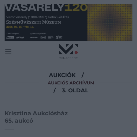
Skip
to
content
AUKCIÓK
/
AUKCIÓS ARCHÍVUM
/
3. OLDAL
Krisztina Aukciósház
65. aukcó