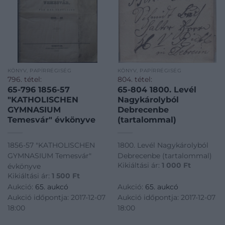
KÖNYV, PAPÍRRÉGISÉG
KÖNYV, PAPÍRRÉGISÉG
796. tétel:
804. tétel:
65-796 1856-57
65-804 1800. Levél
"KATHOLISCHEN
Nagykárolyból
GYMNASIUM
Debrecenbe
Temesvár" évkönyve
(tartalommal)
1856-57 "KATHOLISCHEN
1800. Levél Nagykárolyból
GYMNASIUM Temesvár"
Debrecenbe (tartalommal)
Kikiáltási ár:
1 000
Ft
évkönyve
Kikiáltási ár:
1 500
Ft
Aukció:
65. aukcó
Aukció:
65. aukcó
Aukció időpontja: 2017-12-07
Aukció időpontja: 2017-12-07
18:00
18:00