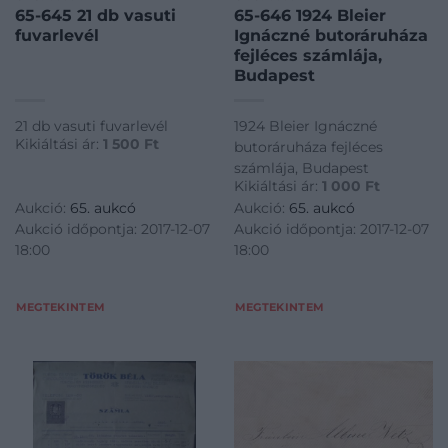
65-645 21 db vasuti
65-646 1924 Bleier
fuvarlevél
Ignáczné butoráruháza
fejléces számlája,
Budapest
21 db vasuti fuvarlevél
1924 Bleier Ignáczné
Kikiáltási ár:
1 500
Ft
butoráruháza fejléces
számlája, Budapest
Kikiáltási ár:
1 000
Ft
Aukció:
65. aukcó
Aukció:
65. aukcó
Aukció időpontja: 2017-12-07
Aukció időpontja: 2017-12-07
18:00
18:00
MEGTEKINTEM
MEGTEKINTEM