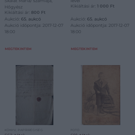
Skalát Mária/ számlája,
levél
Kikiáltási ár:
1 000
Ft
Hőgyész
Kikiáltási ár:
800
Ft
Aukció:
65. aukcó
Aukció:
65. aukcó
Aukció időpontja: 2017-12-07
Aukció időpontja: 2017-12-07
18:00
18:00
MEGTEKINTEM
MEGTEKINTEM
KÖNYV, PAPÍRRÉGISÉG
FOTÓ