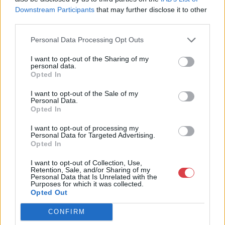
MEGTEKINTEM
MEGTEKINTEM
Downstream Participants
that may further disclose it to other
third parties.
Personal Data Processing Opt Outs
I want to opt-out of the Sharing of my
personal data.
Opted In
I want to opt-out of the Sale of my
Personal Data.
Opted In
I want to opt-out of processing my
Personal Data for Targeted Advertising.
Opted In
KÖNYV, PAPÍRRÉGISÉG
KÖNYV, PAPÍRRÉGISÉG
704. tétel:
784. tétel:
65-704 1895 Díszes
65-784 1909
I want to opt-out of Collection, Use,
Retention, Sale, and/or Sharing of my
fejléces számla. 5kr
Jegyzőkönyv a Bajai
Personal Data that Is Unrelated with the
okmánybélyeggel
városi közgyülésről a
Purposes for which it was collected.
Opted Out
"Joseeph Kranner &
helyi Görög Kath.
Shöne Wien"
templom
CONFIRM
toronyórájának
1895 Díszes fejléces számla.
1909 Jegyzőkönyv a Bajai
megjavitásáról.