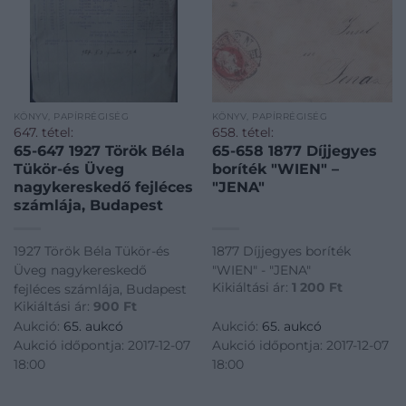
KÖNYV, PAPÍRRÉGISÉG
KÖNYV, PAPÍRRÉGISÉG
647. tétel:
658. tétel:
65-647 1927 Török Béla
65-658 1877 Díjjegyes
Tükör-és Üveg
boríték "WIEN" –
nagykereskedő fejléces
"JENA"
számlája, Budapest
1927 Török Béla Tükör-és
1877 Díjjegyes boríték
Üveg nagykereskedő
"WIEN" - "JENA"
Kikiáltási ár:
1 200
Ft
fejléces számlája, Budapest
Kikiáltási ár:
900
Ft
Aukció:
65. aukcó
Aukció:
65. aukcó
Aukció időpontja: 2017-12-07
Aukció időpontja: 2017-12-07
18:00
18:00