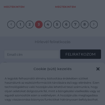
MEGTEKINTEM
MEGTEKINTEM
1
2
3
4
5
6
7
8
Hírlevél feliratkozás
Elolvastam és elfogadom az Adatkezelési tájékoztatót:
Cookie (süti) kezelés
mutargy.com/adatkezelesi-tajekoztato/
A legjobb felhasználói élmény biztosítása érdekében sütiket
Rólunk
Áraink
használunk az eszközinformációk tárolására és/vagy elérésére. Ezen
technológiákhoz való hozzájárulás lehetővé teszi számunkra, hogy
Médiaajánlat
ÁSZF
olyan adatokat dolgozzunk fel, mint a böngészési viselkedés vagy az
Karrier
Adatvédelem
egyedi azonosítók ezen a webhelyen. A hozzájárulás megtagadása
Kapcsolat
Impresszum
vagy visszavonása bizonyos funkciókat hátrányosan befolyásolhat.