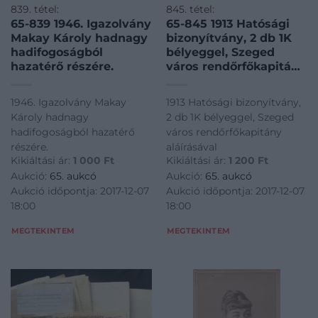
839. tétel:
845. tétel:
65-839 1946. Igazolvány
65-845 1913 Hatósági
Makay Károly hadnagy
bizonyítvány, 2 db 1K
hadifogoságból
bélyeggel, Szeged
hazatérő részére.
város rendőrfőkapitány
aláírásával
1946. Igazolvány Makay
1913 Hatósági bizonyítvány,
Károly hadnagy
2 db 1K bélyeggel, Szeged
hadifogoságból hazatérő
város rendőrfőkapitány
részére.
aláírásával
Kikiáltási ár:
1 000
Ft
Kikiáltási ár:
1 200
Ft
Aukció:
65. aukcó
Aukció:
65. aukcó
Aukció időpontja: 2017-12-07
Aukció időpontja: 2017-12-07
18:00
18:00
MEGTEKINTEM
MEGTEKINTEM