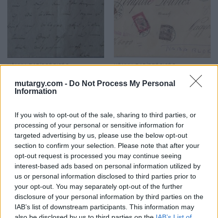
KÖNYV, PAPÍRRÉGISÉG
KÖNYV, PAPÍRRÉGISÉG
692. tétel:
694. tétel:
mutargy.com -
Do Not Process My Personal
65-692 cca 1790 Nyugta
65-694 1917 Pesti
Information
/Világos
Magyar Kereskedelmi
Bank levélborítékja
portósan feladva
If you wish to opt-out of the sale, sharing to third parties, or
processing of your personal or sensitive information for
targeted advertising by us, please use the below opt-out
cca 1790 Nyugta /Világos
1917 Pesti Magyar
section to confirm your selection. Please note that after your
Kikiáltási ár:
1 100
Ft
Kereskedelmi Bank
opt-out request is processed you may continue seeing
levélborítékja portósan
interest-based ads based on personal information utilized by
feladva
us or personal information disclosed to third parties prior to
Kikiáltási ár:
800
Ft
your opt-out. You may separately opt-out of the further
Aukció:
65. aukcó
Aukció:
65. aukcó
disclosure of your personal information by third parties on the
Aukció időpontja: 2017-12-07
Aukció időpontja: 2017-12-07
IAB’s list of downstream participants. This information may
18:00
18:00
also be disclosed by us to third parties on the
IAB’s List of