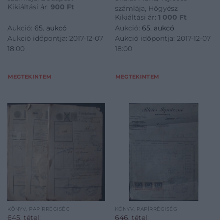
Kikiáltási ár:
900
Ft
számlája, Hőgyész
Kikiáltási ár:
1 000
Ft
Aukció:
65. aukcó
Aukció:
65. aukcó
Aukció időpontja: 2017-12-07
Aukció időpontja: 2017-12-07
18:00
18:00
MEGTEKINTEM
MEGTEKINTEM
KÖNYV, PAPÍRRÉGISÉG
KÖNYV, PAPÍRRÉGISÉG
645. tétel:
646. tétel: