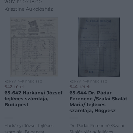
2017-12-07 18:00
Krisztina Aukciósház
KÖNYV, PAPÍRRÉGISÉG
KÖNYV, PAPÍRRÉGISÉG
642. tétel:
644. tétel:
65-642 Harkányi József
65-644 Dr. Pádár
fejléces számlája,
Ferencné /Szalai Skalát
Budapest
Mária/ fejléces
számlája, Hőgyész
Harkányi József fejléces
Dr. Pádár Ferencné /Szalai
számlája, Budapest
Skalát Mária/ fejléces