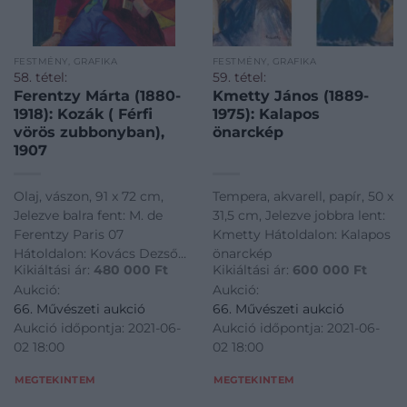
FESTMÉNY, GRAFIKA
FESTMÉNY, GRAFIKA
58. tétel:
59. tétel:
Ferentzy Márta (1880-
Kmetty János (1889-
1918): Kozák ( Férfi
1975): Kalapos
vörös zubbonyban),
önarckép
1907
Olaj, vászon, 91 x 72 cm,
Tempera, akvarell, papír, 50 x
Jelezve balra fent: M. de
31,5 cm, Jelezve jobbra lent:
Ferentzy Paris 07
Kmetty Hátoldalon: Kalapos
Hátoldalon: Kovács Dezső
önarckép
Kikiáltási ár:
480 000
Ft
Kikiáltási ár:
600 000
Ft
hagyatéki pecsét
Aukció:
Aukció:
66. Művészeti aukció
66. Művészeti aukció
Aukció időpontja: 2021-06-
Aukció időpontja: 2021-06-
02 18:00
02 18:00
MEGTEKINTEM
MEGTEKINTEM