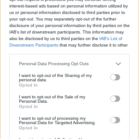
Aukció:
Aukció:
interest-based ads based on personal information utilized by
66. Művészeti aukció
66. Művészeti aukció
us or personal information disclosed to third parties prior to
Aukció időpontja: 2021-06-
Aukció időpontja: 2021-06-
your opt-out. You may separately opt-out of the further
02 18:00
02 18:00
disclosure of your personal information by third parties on the
IAB’s list of downstream participants. This information may
also be disclosed by us to third parties on the
IAB’s List of
MEGTEKINTEM
MEGTEKINTEM
Downstream Participants
that may further disclose it to other
third parties.
Personal Data Processing Opt Outs
I want to opt-out of the Sharing of my
personal data.
Opted In
I want to opt-out of the Sale of my
Personal Data.
Opted In
I want to opt-out of processing my
Personal Data for Targeted Advertising.
Opted In
FESTMÉNY, GRAFIKA
FESTMÉNY, GRAFIKA
62. tétel:
63. tétel: