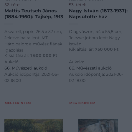
52. tétel:
53. tétel:
Mattis Teutsch János
Nagy István (1873-1937):
(1884-1960): Tájkép, 1913
Napsütötte ház
Akvarell, papír, 26,5 x 37 cm,
Olaj, vászon, 44 x 55,8 cm,
Jelezve balra lent: MT.
Jelezve jobbra lent: Nagy
Hátoldalon: a művész fiának
István
Kikiáltási ár:
750 000
Ft
igazolása
Kikiáltási ár:
1 600 000
Ft
Aukció:
Aukció:
66. Művészeti aukció
66. Művészeti aukció
Aukció időpontja: 2021-06-
Aukció időpontja: 2021-06-
02 18:00
02 18:00
MEGTEKINTEM
MEGTEKINTEM