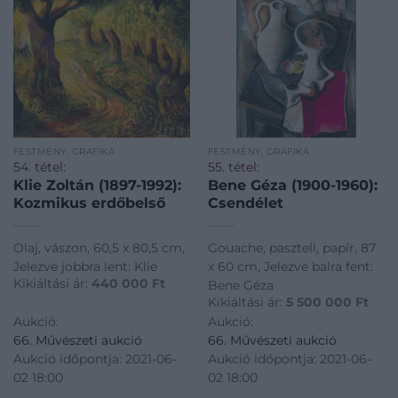
FESTMÉNY, GRAFIKA
FESTMÉNY, GRAFIKA
54. tétel:
55. tétel:
Klie Zoltán (1897-1992):
Bene Géza (1900-1960):
Kozmikus erdőbelső
Csendélet
Olaj, vászon, 60,5 x 80,5 cm,
Gouache, pasztell, papír, 87
Jelezve jobbra lent: Klie
x 60 cm, Jelezve balra fent:
Kikiáltási ár:
440 000
Ft
Bene Géza
Kikiáltási ár:
5 500 000
Ft
Aukció:
Aukció:
66. Művészeti aukció
66. Művészeti aukció
Aukció időpontja: 2021-06-
Aukció időpontja: 2021-06-
02 18:00
02 18:00