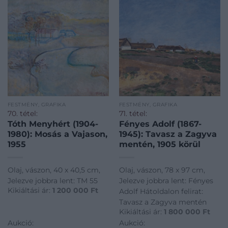
FESTMÉNY, GRAFIKA
FESTMÉNY, GRAFIKA
70. tétel:
71. tétel:
Tóth Menyhért (1904-
Fényes Adolf (1867-
1980): Mosás a Vajason,
1945): Tavasz a Zagyva
1955
mentén, 1905 körül
Olaj, vászon, 40 x 40,5 cm,
Olaj, vászon, 78 x 97 cm,
Jelezve jobbra lent: TM 55
Jelezve jobbra lent: Fényes
Kikiáltási ár:
1 200 000
Ft
Adolf Hátoldalon felirat:
Tavasz a Zagyva mentén
Kikiáltási ár:
1 800 000
Ft
Aukció:
Aukció: