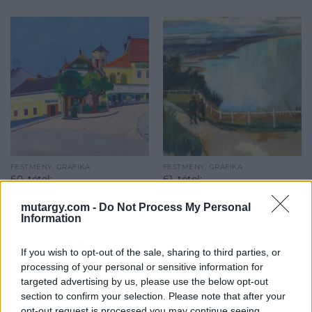
FESTMÉNY, GRAFIKA
FESTMÉNY, GRAFIKA
60. tétel:
61. tétel:
Vörös Géza (1897-1957):
Bernáth Aurél (1895-
Szentendrei főtér
1982): Fonyód (Balatoni
mutargy.com -
Do Not Process My Personal
Information
tájkép), 1927
If you wish to opt-out of the sale, sharing to third parties, or
Olaj, vászon, 60,5 x 80,5 cm,
Pasztell, papír, 71 x 99 cm,
processing of your personal or sensitive information for
Jelezve jobbra lent: Vörös
Jelezve balra lent: BA.
targeted advertising by us, please use the below opt-out
Kikiáltási ár:
3 600 000
Ft
Géza
section to confirm your selection. Please note that after your
Kikiáltási ár:
7 500 000
Ft
opt-out request is processed you may continue seeing