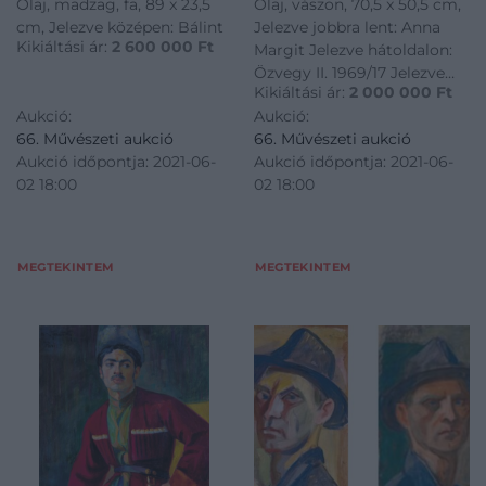
Olaj, madzag, fa, 89 x 23,5
Olaj, vászon, 70,5 x 50,5 cm,
cm, Jelezve középen: Bálint
Jelezve jobbra lent: Anna
Kikiáltási ár:
2 600 000
Ft
Margit Jelezve hátoldalon:
Özvegy II. 1969/17 Jelezve
Kikiáltási ár:
2 000 000
Ft
vakrámán: Özvegy II. 1969/17
Aukció:
Aukció:
66. Művészeti aukció
66. Művészeti aukció
Aukció időpontja: 2021-06-
Aukció időpontja: 2021-06-
02 18:00
02 18:00
MEGTEKINTEM
MEGTEKINTEM