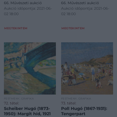
66. Művészeti aukció
66. Művészeti aukció
Aukció időpontja: 2021-06-
Aukció időpontja: 2021-06-
02 18:00
02 18:00
MEGTEKINTEM
MEGTEKINTEM
FESTMÉNY, GRAFIKA
FESTMÉNY, GRAFIKA
72. tétel:
73. tétel:
Scheiber Hugó (1873-
Poll Hugó (1867-1931):
1950): Margit híd, 1921
Tengerpart