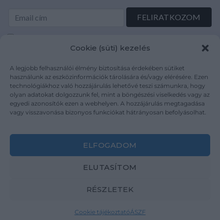
Elolvastam és elfogadom az Adatkezelési tájékoztatót:
Cookie (süti) kezelés
mutargy.com/adatkezelesi-tajekoztato/
A legjobb felhasználói élmény biztosítása érdekében sütiket
Rólunk
Áraink
használunk az eszközinformációk tárolására és/vagy elérésére. Ezen
technológiákhoz való hozzájárulás lehetővé teszi számunkra, hogy
Médiaajánlat
ÁSZF
olyan adatokat dolgozzunk fel, mint a böngészési viselkedés vagy az
Karrier
Adatvédelem
egyedi azonosítók ezen a webhelyen. A hozzájárulás megtagadása
Kapcsolat
Impresszum
vagy visszavonása bizonyos funkciókat hátrányosan befolyásolhat.
Kövesse a műtárgy.com-ot
ELFOGADOM
ELUTASÍTOM
RÉSZLETEK
Weboldal és Webshop készítés:
Ferenczi Sándor
Cookie tájékoztató
ÁSZF
Copyright 2026 ©
Mutargy.com