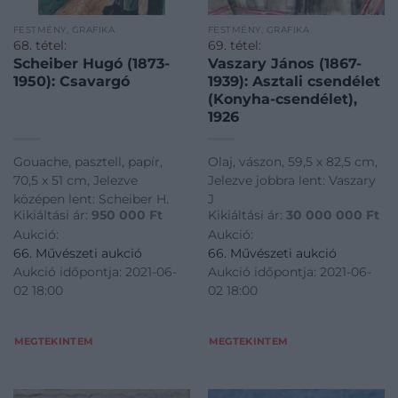
FESTMÉNY, GRAFIKA
FESTMÉNY, GRAFIKA
68. tétel:
69. tétel:
Scheiber Hugó (1873-
Vaszary János (1867-
1950): Csavargó
1939): Asztali csendélet
(Konyha-csendélet),
1926
Gouache, pasztell, papír,
Olaj, vászon, 59,5 x 82,5 cm,
70,5 x 51 cm, Jelezve
Jelezve jobbra lent: Vaszary
középen lent: Scheiber H.
J
Kikiáltási ár:
950 000
Ft
Kikiáltási ár:
30 000 000
Ft
Aukció:
Aukció:
66. Művészeti aukció
66. Művészeti aukció
Aukció időpontja: 2021-06-
Aukció időpontja: 2021-06-
02 18:00
02 18:00
MEGTEKINTEM
MEGTEKINTEM