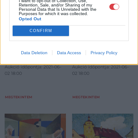
Scheiber Hugó (1873-
Egry József (1883-1951):
I want to opt-out of Collection, Use,
Retention, Sale, and/or Sharing of my
1950): Festő a
Olvasó férfi szabadban
Personal Data that Is Unrelated with the
szabadban
Purposes for which it was collected.
Opted Out
Olaj, papírlemez, 68 x 44,5
Olaj, papírlemez, 61,5 x 34
CONFIRM
cm, Jelezve középen lent:
cm, Jelzés nélkül
Kikiáltási ár:
1 800 000
Ft
Scheiber H.
Kikiáltási ár:
1 400 000
Ft
Data Deletion
Data Access
Privacy Policy
Aukció:
Aukció:
66. Művészeti aukció
66. Művészeti aukció
Aukció időpontja: 2021-06-
Aukció időpontja: 2021-06-
02 18:00
02 18:00
MEGTEKINTEM
MEGTEKINTEM