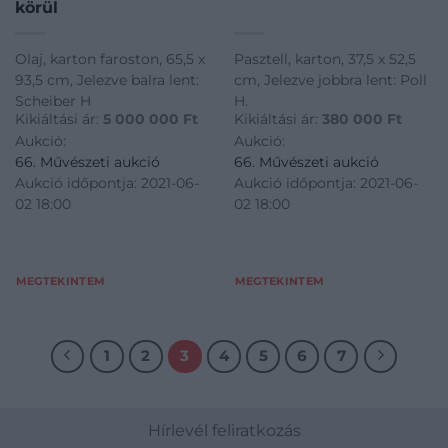
körül
Olaj, karton faroston, 65,5 x
Pasztell, karton, 37,5 x 52,5
93,5 cm, Jelezve balra lent:
cm, Jelezve jobbra lent: Poll
Scheiber H
H.
Kikiáltási ár:
5 000 000
Ft
Kikiáltási ár:
380 000
Ft
Aukció:
Aukció:
66. Művészeti aukció
66. Művészeti aukció
Aukció időpontja: 2021-06-
Aukció időpontja: 2021-06-
02 18:00
02 18:00
MEGTEKINTEM
MEGTEKINTEM
1
2
3
4
5
6
7
Hírlevél feliratkozás