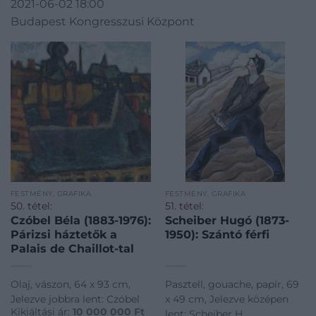
2021-06-02 18:00
Budapest Kongresszusi Központ
FESTMÉNY, GRAFIKA
FESTMÉNY, GRAFIKA
50. tétel:
51. tétel:
Czóbel Béla (1883-1976):
Scheiber Hugó (1873-
Párizsi háztetők a
1950): Szántó férfi
Palais de Chaillot-tal
Olaj, vászon, 64 x 93 cm,
Pasztell, gouache, papír, 69
Jelezve jobbra lent: Czóbel
x 49 cm, Jelezve középen
Kikiáltási ár:
10 000 000
Ft
lent: Scheiber H.