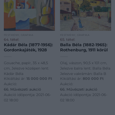
FESTMÉNY, GRAFIKA
FESTMÉNY, GRAFIKA
64. tétel:
65. tétel:
Kádár Béla (1877-1956):
Balla Béla (1882-1965):
Gordonkajáték, 1928
Rothenburg, 1911 körül
Gouache, papír, 35 x 48,5
Olaj, vászon, 90,5 x 101 cm,
cm, Jelezve középen lent:
Jelezve balra lent: Balla Béla
Kádár Béla
Jelezve vakrámán: Balla B
Kikiáltási ár:
15 000 000
Ft
Kikiáltási ár:
800 000
Ft
Aukció:
Aukció:
66. Művészeti aukció
66. Művészeti aukció
Aukció időpontja: 2021-06-
Aukció időpontja: 2021-06-
02 18:00
02 18:00