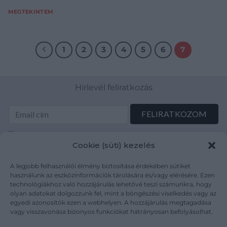
MEGTEKINTEM
1
2
3
4
5
6
7
Hírlevél feliratkozás
Elolvastam és elfogadom az Adatkezelési tájékoztatót:
Cookie (süti) kezelés
mutargy.com/adatkezelesi-tajekoztato/
A legjobb felhasználói élmény biztosítása érdekében sütiket
Rólunk
Áraink
használunk az eszközinformációk tárolására és/vagy elérésére. Ezen
technológiákhoz való hozzájárulás lehetővé teszi számunkra, hogy
Médiaajánlat
ÁSZF
olyan adatokat dolgozzunk fel, mint a böngészési viselkedés vagy az
Karrier
Adatvédelem
egyedi azonosítók ezen a webhelyen. A hozzájárulás megtagadása
Kapcsolat
Impresszum
vagy visszavonása bizonyos funkciókat hátrányosan befolyásolhat.