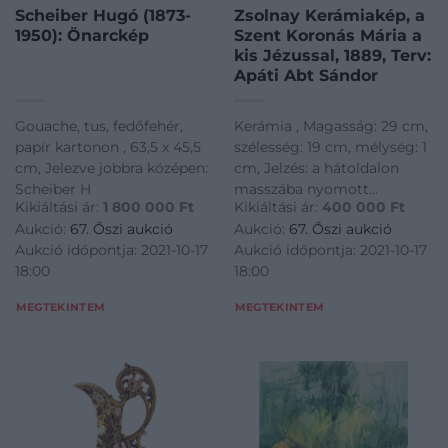
Scheiber Hugó (1873-
Zsolnay Kerámiakép, a
1950): Önarckép
Szent Koronás Mária a
kis Jézussal, 1889, Terv:
Apáti Abt Sándor
Gouache, tus, fedőfehér,
Kerámia , Magasság: 29 cm,
papír kartonon , 63,5 x 45,5
szélesség: 19 cm, mélység: 1
cm, Jelezve jobbra középen:
cm, Jelzés: a hátoldalon
Scheiber H
masszába nyomott
Kikiáltási ár:
1 800 000
Ft
Kikiáltási ár:
400 000
Ft
ZSOLNAY. PÉCS.
Aukció:
67. Őszi aukció
Aukció:
67. Őszi aukció
márkajelzés és a tárgy
Aukció időpontja: 2021-10-17
Aukció időpontja: 2021-10-17
elején jobbra lent Apáti Abt
18:00
18:00
Sándor masszába nyomott
ABT jelzete
MEGTEKINTEM
MEGTEKINTEM