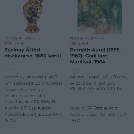
PORCELÁN, KERÁMIA
FESTMÉNY, GRAFIKA
149. tétel:
150. tétel:
Zsolnay Áttört
Bernáth Aurél (1895-
díszkancsó, 1880 körül
1982): Gödi kert
Marilival, 1964
Kerámia , Magasság: 48,5
Akvarell, papír , 48 x 36 cm,
cm, szélesség: 22 cm, Jelzés:
Jelezve balra lent: BA.
Kikiáltási ár:
400 000
Ft
pecsételt öttornyos,
valamint masszába
Kikiáltási ár:
400 000
Ft
nyomott MADE IN
Aukció:
67. Őszi aukció
Aukció:
67. Őszi aukció
AUSTRIA-HUNGARIA és
Aukció időpontja: 2021-10-17
Aukció időpontja: 2021-10-17
ZSOLNAY PÉCS
18:00
18:00
márkajelzések, masszába
nyomott, olvashatatlan
fazonszám