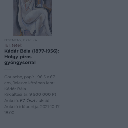
FESTMÉNY, GRAFIKA
161. tétel:
Kádár Béla (1877-1956):
Hölgy piros
gyöngysorral
Gouache, papír , 96,5 x 67
cm, Jelezve középen lent:
Kádár Béla
Kikiáltási ár:
9 500 000
Ft
Aukció:
67. Őszi aukció
Aukció időpontja: 2021-10-17
18:00