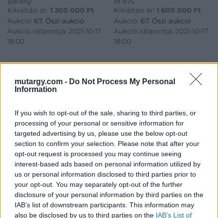
Berény
M 975
Kikiáltási ár:
1 200 000
Ft
Kikiáltási ár:
1 600 000
Ft
Aukció:
67. Őszi aukció
Aukció:
67. Őszi aukció
Aukció időpontja: 2021-10-17
Aukció időpontja: 2021-10-17
18:00
18:00
MEGTEKINTEM
MEGTEKINTEM
mutargy.com -
Do Not Process My Personal
Information
If you wish to opt-out of the sale, sharing to third parties, or
processing of your personal or sensitive information for
targeted advertising by us, please use the below opt-out
section to confirm your selection. Please note that after your
opt-out request is processed you may continue seeing
interest-based ads based on personal information utilized by
us or personal information disclosed to third parties prior to
your opt-out. You may separately opt-out of the further
disclosure of your personal information by third parties on the
IAB’s list of downstream participants. This information may
FESTMÉNY, GRAFIKA
PORCELÁN, KERÁMIA
also be disclosed by us to third parties on the
IAB’s List of