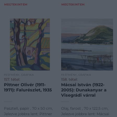
MEGTEKINTEM
MEGTEKINTEM
FESTMÉNY, GRAFIKA
FESTMÉNY, GRAFIKA
157. tétel:
158. tétel:
Pittner Olivér (1911-
Mácsai István (1922-
1971): Falurészlet, 1935
2005): Dunakanyar a
Visegrádi várral
Pasztell, papír , 70 x 50 cm,
Olaj, farost , 70 x 122,5 cm,
Jelezve jobbra lent: Pittner
Jelezve jobbra lent: Mácsai