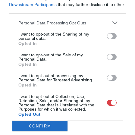
153. tétel:
154. tétel:
Downstream Participants
that may further disclose it to other
Tóth Menyhért (1904-
Zsolnay Váza,
third parties.
1980): Virágcsendélet
visszahajló peremmel,
szimmetrikus
Personal Data Processing Opt Outs
virágdíszítéssel, 1900
I want to opt-out of the Sharing of my
personal data.
Olaj, vászon , 80 x 60,5 cm,
Kerámia , Magasság: 10 cm,
Opted In
Jelezve jobbra lent: TM
szélesség: 16,5 cm, Jelzés:
Kikiáltási ár:
1 400 000
Ft
pecsételt pontkörös és
I want to opt-out of the Sale of my
masszába nyomott
Personal Data.
Opted In
Kikiáltási ár:
1 000 000
Ft
ZSOLNAY PÉCS
Aukció:
67. Őszi aukció
Aukció:
67. Őszi aukció
márkajelzések, masszába
I want to opt-out of processing my
Aukció időpontja: 2021-10-17
Aukció időpontja: 2021-10-17
nyomott 5100 és 27 számok
Personal Data for Targeted Advertising.
18:00
18:00
Opted In
MEGTEKINTEM
MEGTEKINTEM
I want to opt-out of Collection, Use,
Retention, Sale, and/or Sharing of my
Personal Data that Is Unrelated with the
Purposes for which it was collected.
Opted Out
CONFIRM