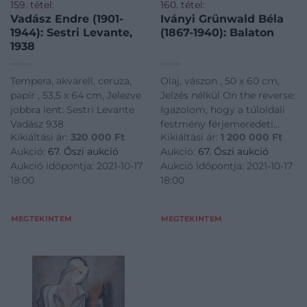
159. tétel:
160. tétel:
Vadász Endre (1901-
Iványi Grünwald Béla
1944): Sestri Levante,
(1867-1940): Balaton
1938
Tempera, akvarell, ceruza,
Olaj, vászon , 50 x 60 cm,
papír , 53,5 x 64 cm, Jelezve
Jelzés nélkül On the reverse:
jobbra lent: Sestri Levante
Igazolom, hogy a túloldali
Vadász 938
festmény férjemeredeti
Kikiáltási ár:
320 000
Ft
Kikiáltási ár:
1 200 000
Ft
munkája Budapest, 1943.
Aukció:
67. Őszi aukció
Aukció:
67. Őszi aukció
május Iványi Grünwald
Aukció időpontja: 2021-10-17
Aukció időpontja: 2021-10-17
Béláné Iványi Grünwald
18:00
18:00
Béla hagyatéki pecsét
MEGTEKINTEM
MEGTEKINTEM