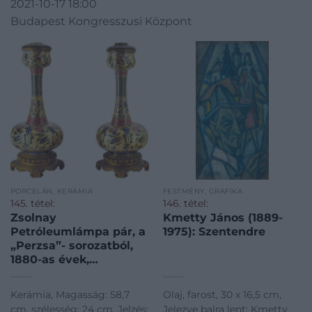
2021-10-17 18:00
Budapest Kongresszusi Központ
PORCELÁN, KERÁMIA
FESTMÉNY, GRAFIKA
145. tétel:
146. tétel:
Zsolnay
Kmetty János (1889-
Petróleumlámpa pár, a
1975): Szentendre
„Perzsa”- sorozatból,
1880-as évek,
Dekorterv feltehetően:
Zsolnay Júlia
Kerámia, Magasság: 58,7
Olaj, farost, 30 x 16,5 cm,
cm, szélesség: 24 cm, Jelzés:
Jelezve balra lent: Kmetty,