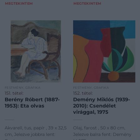
MEGTEKINTEM
MEGTEKINTEM
FESTMÉNY, GRAFIKA
FESTMÉNY, GRAFIKA
151. tétel:
152. tétel:
Berény Róbert (1887-
Demény Miklós (1939-
1953): Eta olvas
2010): Csendélet
virággal, 1975
Akvarell, tus, papír , 39 x 32,5
Olaj, farost , 50 x 80 cm,
cm, Jelezve jobbra lent:
Jelezve balra fent: Demény