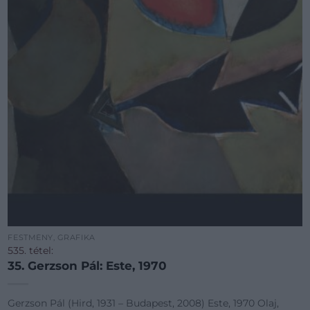
FESTMÉNY, GRAFIKA
535. tétel:
35. Gerzson Pál: Este, 1970
Gerzson Pál (Hird, 1931 – Budapest, 2008) Este, 1970 Olaj,