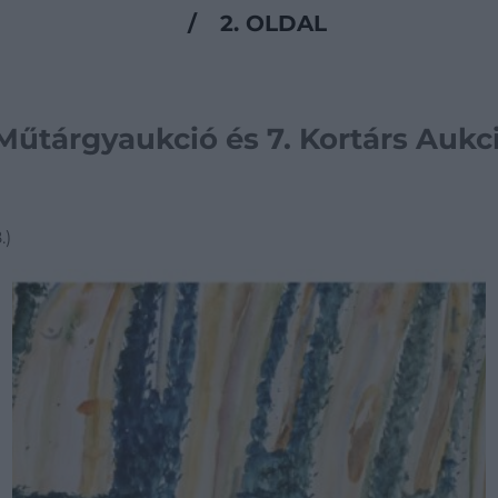
/
2. OLDAL
 Műtárgyaukció és 7. Kortárs Aukc
.)