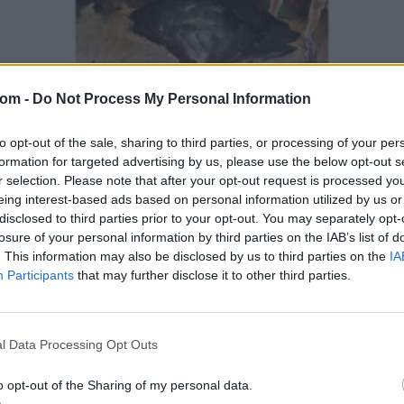
com -
Do Not Process My Personal Information
FESTMÉNY, GRAFIKA
529. tétel:
to opt-out of the sale, sharing to third parties, or processing of your per
29. Lóránt János Demeter: Visszatérő álmaim IV.
formation for targeted advertising by us, please use the below opt-out s
r selection. Please note that after your opt-out request is processed y
Lóránt János Demeter (Békésszentandrás, 1938) Visszatérő
eing interest-based ads based on personal information utilized by us or
álmaim IV. Olaj, vászon 100 x 70 cm Jelezve balra lent: LJD
disclosed to third parties prior to your opt-out. You may separately opt-
Kikiáltási ár:
360 000
Ft
losure of your personal information by third parties on the IAB’s list of
. This information may also be disclosed by us to third parties on the
IA
Participants
that may further disclose it to other third parties.
Aukció:
96. Ékszeraukció, 5. Karácsonyi Műtárgyaukció és 7. Kortárs
Aukció 2.nap
Aukció időpontja: 2019-12-18 18:00
l Data Processing Opt Outs
MEGTEKINTEM
o opt-out of the Sharing of my personal data.