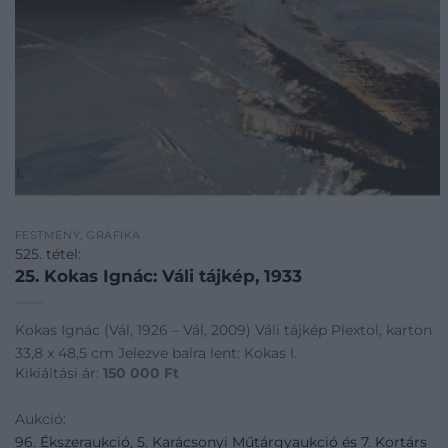
FESTMÉNY, GRAFIKA
525. tétel:
25. Kokas Ignác: Váli tájkép, 1933
Kokas Ignác (Vál, 1926 – Vál, 2009) Váli tájkép Plextol, karton
33,8 x 48,5 cm Jelezve balra lent: Kokas I.
Kikiáltási ár:
150 000
Ft
Aukció:
96. Ékszeraukció, 5. Karácsonyi Műtárgyaukció és 7. Kortárs