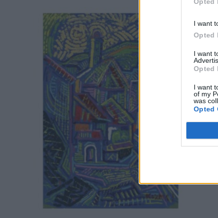
Opted 
I want t
Opted 
I want 
Advertis
Opted 
I want t
of my P
was col
Opted 