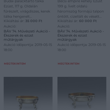
Budai palacktartó tálka
Bécsi empire kehely Ezüst
Ezüst, 117 g. Oldalán
199 g. Ívelt oldalú
fűrészelt, virágdíszes, kerek
háromszög formájú talpon
tálka hengerelt
öntött, cizellált és vésett
Kikiáltási ár:
35 000
Ft
Kikiáltási ár:
60 000
Ft
peremszéllel. Alján jelzett:
három lábú szár, tekeredő
Aukció:
Aukció:
Buda, 1818., Id. Gretschl
kígyóval. Rajta öblös tálka,
BÁV 74. Művészeti Aukció -
BÁV 74. Művészeti Aukció -
József Károly. Brestyánszky:
felületén poncolt és vésett
Ékszerek és ezüst
Ékszerek és ezüst
20, 57. M.: 2,5 cm Átm.: 12,5
palmettalevelek. Szárán
műtárgyak
műtárgyak
cm
jelzett: Georg Schiegel
Aukció időpontja: 2019-05-15
Aukció időpontja: 2019-05-15
(Neuwirth: P 1038). Tálk
18:00
18:00
MEGTEKINTEM
MEGTEKINTEM