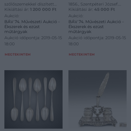
szőlőszemekkel díszített
1856., Szentpéteri József.
Kikiáltási ár:
1 200 000
Ft
Kikiáltási ár:
45 000
Ft
talpon kettős levélkoszorú,
Brestyánszky: 164, 227,325.
Aukció:
Aukció:
rajta szőlőszár alakú nódusz
H.: 9,5 cm
BÁV 74. Művészeti Aukció -
BÁV 74. Művészeti Aukció -
főnixmadárral. Felette
Ékszerek és ezüst
Ékszerek és ezüst
szőlőfürt formájú kehely.
műtárgyak
műtárgyak
Leemelhető fedelén
Aukció időpontja: 2019-05-15
Aukció időpontja: 2019-05-15
levélkoszorúban váza, benne
18:00
18:00
díszes vir
MEGTEKINTEM
MEGTEKINTEM