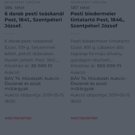
NEMESFÉM TÁRGYAK
NEMESFÉM TÁRGYAK
586. tétel:
587. tétel:
6 darab pesti teáskanál
Pesti biedermeier
Pest, 1841., Szentpéteri
tintatartó Pest, 1846.,
József.
Szentpéteri József
6 darab pesti teáskanál
Pesti biedermeier tintatartó
Ezüst, 109 g. Selyemmel
Ezüst, 891 g. Lábakon álló
bélelt, pótolt dobozban.
téglalap formájú állvány,
Nyelén jelzett: Pest, 1841.,
gazdagon díszített,
Kikiáltási ár:
30 000
Ft
Kikiáltási ár:
500 000
Ft
Szentpéteri József.
domborított, cizellált és
Aukció:
Aukció:
Brestyánszky: 149, 216, 324.
vésett rokályos frízzel. Rajta
BÁV 74. Művészeti Aukció -
BÁV 74. Művészeti Aukció -
H.: 15 cm
porzó, tintatartó, toll-, és
Ékszerek és ezüst
Ékszerek és ezüst
tollhegy tartó, valamint
műtárgyak
műtárgyak
naturalisztikusan
Aukció időpontja: 2019-05-15
Aukció időpontja: 2019-05-15
megformált lúdtoll. Tint
18:00
18:00
MEGTEKINTEM
MEGTEKINTEM