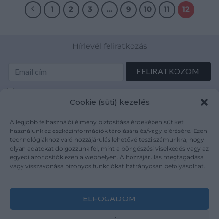
1
2
3
…
9
10
11
12
Hírlevél feliratkozás
Elolvastam és elfogadom az Adatkezelési tájékoztatót:
Cookie (süti) kezelés
mutargy.com/adatkezelesi-tajekoztato/
A legjobb felhasználói élmény biztosítása érdekében sütiket
Rólunk
Áraink
használunk az eszközinformációk tárolására és/vagy elérésére. Ezen
technológiákhoz való hozzájárulás lehetővé teszi számunkra, hogy
Médiaajánlat
ÁSZF
olyan adatokat dolgozzunk fel, mint a böngészési viselkedés vagy az
Karrier
Adatvédelem
egyedi azonosítók ezen a webhelyen. A hozzájárulás megtagadása
Kapcsolat
Impresszum
vagy visszavonása bizonyos funkciókat hátrányosan befolyásolhat.
Kövesse a műtárgy.com-ot
ELFOGADOM