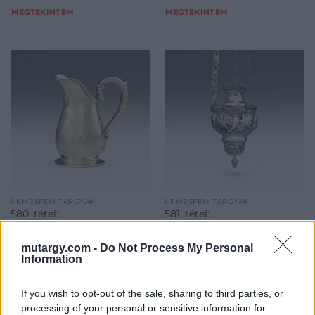
MEGTEKINTEM
MEGTEKINTEM
NEMESFÉM TÁRGYAK
NEMESFÉM TÁRGYAK
580. tétel:
581. tétel:
Pesti tejkiöntő 1866.,
Brassói örökmécs ezüst
Goszmann György
769 g.
mutargy.com -
Do Not Process My Personal
Information
Pesti tejkiöntő Trébelt ezüst
Brassói empire örökmécs –
174 g. Kerek talpon körte
Ampolna Ezüst, 769 g.
If you wish to opt-out of the sale, sharing to third parties, or
formájú edény széles
Trébelt és poncolt,
processing of your personal or sensitive information for