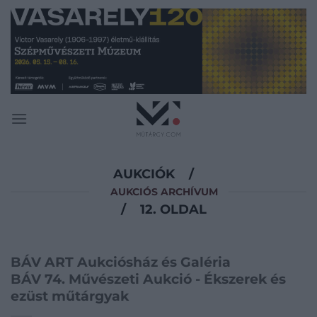
Skip
to
content
AUKCIÓK
/
AUKCIÓS ARCHÍVUM
/
12. OLDAL
BÁV ART Aukciósház és Galéria
BÁV 74. Művészeti Aukció - Ékszerek és
ezüst műtárgyak