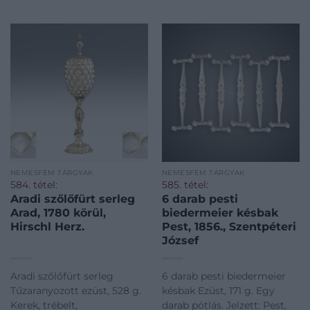
NEMESFÉM TÁRGYAK
NEMESFÉM TÁRGYAK
584. tétel:
585. tétel:
Aradi szőlőfürt serleg
6 darab pesti
Arad, 1780 körül,
biedermeier késbak
Hirschl Herz.
Pest, 1856., Szentpéteri
József
Aradi szőlőfürt serleg
6 darab pesti biedermeier
Tűzaranyozott ezüst, 528 g.
késbak Ezüst, 171 g. Egy
Kerek, trébelt,
darab pótlás. Jelzett: Pest,