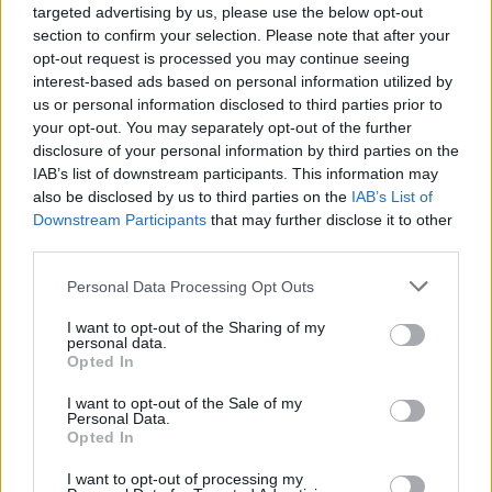
kiöntőcsőrrel. Palástján
többszörösen tagolt,
targeted advertising by us, please use the below opt-out
Kikiáltási ár:
70 000
Ft
Kikiáltási ár:
280 000
Ft
vésett historizáló
fűrészelt, napraforgókkal
section to confirm your selection. Please note that after your
Aukció:
Aukció:
díszítmények. Ívelt fülén
díszített edény, alján
opt-out request is processed you may continue seeing
BÁV 74. Művészeti Aukció -
BÁV 74. Művészeti Aukció -
csont szigetelőgyűrűkkel.
csúcsíves, rügy formájú
interest-based ads based on personal information utilized by
Ékszerek és ezüst
Ékszerek és ezüst
Nyakán jelzett: Pest, 1866.,
fogó. Oldalára applikált,
us or personal information disclosed to third parties prior to
műtárgyak
műtárgyak
Goszmann György.
öntött és cizellált szárnyas
your opt-out. You may separately opt-out of the further
Aukció időpontja: 2019-05-15
Aukció időpontja: 2019-05-15
Brestyánszky: 174, 254. M.: 12
angyalfejek. A poncolt,
disclosure of your personal information by third parties on the
18:00
18:00
cm
pálmalevelekke
IAB’s list of downstream participants. This information may
also be disclosed by us to third parties on the
IAB’s List of
Downstream Participants
that may further disclose it to other
third parties.
MEGTEKINTEM
MEGTEKINTEM
Personal Data Processing Opt Outs
I want to opt-out of the Sharing of my
personal data.
Opted In
I want to opt-out of the Sale of my
Personal Data.
Opted In
I want to opt-out of processing my