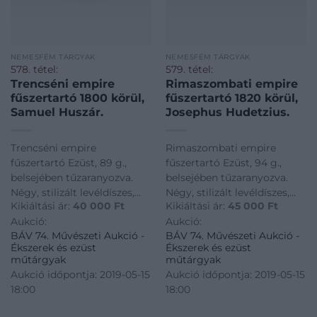
NEMESFÉM TÁRGYAK
NEMESFÉM TÁRGYAK
578. tétel:
579. tétel:
Trencséni empire
Rimaszombati empire
fűszertartó 1800 körül,
fűszertartó 1820 körül,
Samuel Huszár.
Josephus Hudetzius.
Trencséni empire
Rimaszombati empire
fűszertartó Ezüst, 89 g.,
fűszertartó Ezüst, 94 g.,
belsejében tűzaranyozva.
belsejében tűzaranyozva.
Négy, stilizált levéldíszes,
Négy, stilizált levéldíszes,
Kikiáltási ár:
40 000
Ft
Kikiáltási ár:
45 000
Ft
kihajló lábon álló ovális
kihajló lábakon álló,
Aukció:
Aukció:
tálka, peremén hengerelt
belsejében osztott, ovális
BÁV 74. Művészeti Aukció -
BÁV 74. Művészeti Aukció -
díszítménnyel. Alján jelzett:
tálka. Alján jelzett:
Ékszerek és ezüst
Ékszerek és ezüst
Trencsén, 1800 körül,
Rimaszombat, 1820 körül,
műtárgyak
műtárgyak
Samuel Huszár. Kőszeghy:
Josephus Hudetzius.
Aukció időpontja: 2019-05-15
Aukció időpontja: 2019-05-15
2117, 2127. M.: 7,4 × 5,3 × 3,
Kőszeghy: 1876, 1897. M.: 7,5
18:00
18:00
× 5,4 × 3