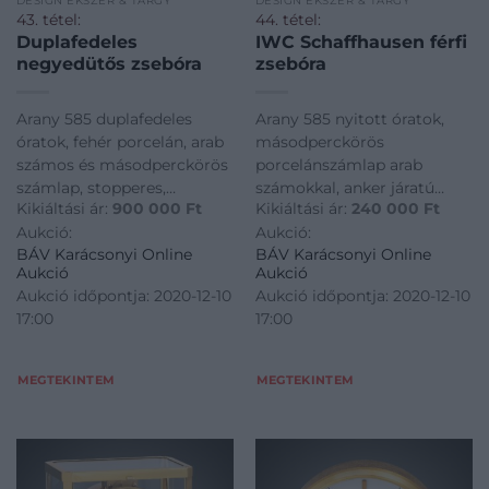
DESIGN ÉKSZER & TÁRGY
DESIGN ÉKSZER & TÁRGY
43. tétel:
44. tétel:
Duplafedeles
IWC Schaffhausen férfi
negyedütős zsebóra
zsebóra
Arany 585 duplafedeles
Arany 585 nyitott óratok,
óratok, fehér porcelán, arab
másodperckörös
számos és másodperckörös
porcelánszámlap arab
számlap, stopperes,
számokkal, anker járatú
Kikiáltási ár:
900 000
Ft
Kikiáltási ár:
240 000
Ft
negyedütős anker járatú
szerkezet, bruttó 78,9 g. Tok,
Aukció:
Aukció:
szerkezet (Invicta), bruttó
számlap, szerkezet jelzett:
BÁV Karácsonyi Online
BÁV Karácsonyi Online
116 g. Jelzett: Heures
IWC Schaffhausen, tokszám:
Aukció
Aukció
Répétition Quarts
568674 Átmérő: 53 mm
Aukció időpontja: 2020-12-10
Aukció időpontja: 2020-12-10
Chronographe, tokszám:
Svájc, 1900 körül
17:00
17:00
182202 Átmérő: 60 mm
Aranyozott fül, tok j
MEGTEKINTEM
MEGTEKINTEM