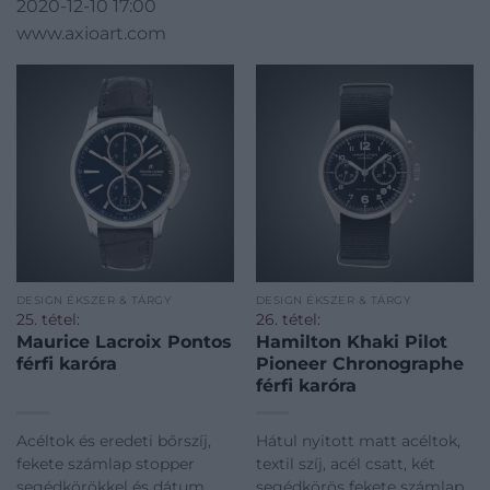
2020-12-10 17:00
www.axioart.com
DESIGN ÉKSZER & TÁRGY
DESIGN ÉKSZER & TÁRGY
25. tétel:
26. tétel:
Maurice Lacroix Pontos
Hamilton Khaki Pilot
férfi karóra
Pioneer Chronographe
férfi karóra
Acéltok és eredeti bőrszíj,
Hátul nyitott matt acéltok,
fekete számlap stopper
textil szíj, acél csatt, két
segédkörökkel és dátum
segédkörös fekete számlap