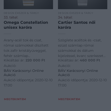
DESIGN ÉKSZER & TÁRGY
DESIGN ÉKSZER & TÁRGY
33. tétel:
34. tétel:
Omega Constellation
Cartier Santos női
unisex karóra
karóra
Arany-acél tok és csat,
Szöglete acéltok és -csat,
római számokkal díszített
ezüst számlap római
tok zafír kristályüveggel,
számokkal és dátum
fehér számlap
kijelzéssel, kvarc szerkezet
Kikiáltási ár:
220 000
Ft
Kikiáltási ár:
460 000
Ft
dátumkijelzéssel, kvarc
(Cartier 687). Jelzett: Santos
Aukció:
Aukció:
szerkezet (cal.1532). Jelzett
De Cartier, referenciaszám:
BÁV Karácsonyi Online
BÁV Karácsonyi Online
Omega Constellation,
987901, 05564 Méret: 29x29
Aukció
Aukció
sorozatszám: 57867225
mm Eredeti dobozában
Aukció időpontja: 2020-12-10
Aukció időpontja: 2020-12-10
Átmérő: 32 mm Eredeti
tanúsítvánnyal
17:00
17:00
dobozával
MEGTEKINTEM
MEGTEKINTEM