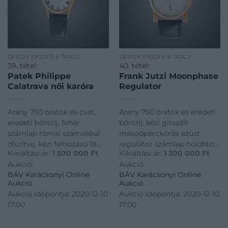
DESIGN ÉKSZER & TÁRGY
DESIGN ÉKSZER & TÁRGY
39. tétel:
40. tétel:
Patek Philippe
Frank Jutzi Moonphase
Calatrava női karóra
Regulator
Arany 750 óratok és csat,
Arany 750 óratok és eredeti
eredeti bőrszíj, fehér
bőrszíj, kézi gilosált
számlap római számokkal
másodperckörös ezüst
díszítve, kézi felhúzású 18
regulátor számlap holdfázis
Kikiáltási ár:
1 500 000
Ft
Kikiáltási ár:
1 300 000
Ft
köves szerkezet (cal.16-
kijelzéssel, zafír kristályüveg
Aukció:
Aukció:
250/107), bruttó 40,1 g.
30 méterig vízálló tok,
BÁV Karácsonyi Online
BÁV Karácsonyi Online
Jelzett: Patek Philippe,
automata 43 köves
Aukció
Aukció
referenciaszám: 4905R-001,
szerkezet (GPFJ), 40
Aukció időpontja: 2020-12-10
Aukció időpontja: 2020-12-10
szerkezetszám:
darabos limitál kiadás,
17:00
17:00
3071694/4132963 Átmérő: 28
bruttó 75 g. Frank Jutzi a
mm Tanúsítv
világ els