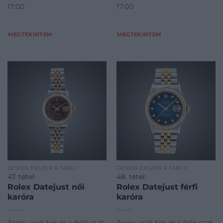
17:00
17:00
A gáz a hőmérséklet
legkisebb változásár
MEGTEKINTEM
MEGTEKINTEM
DESIGN ÉKSZER & TÁRGY
DESIGN ÉKSZER & TÁRGY
47. tétel:
48. tétel:
Rolex Datejust női
Rolex Datejust férfi
karóra
karóra
Arany-acél tok és jubilé csat,
Arany-acél tok és jubilé csat,