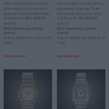
fehér számlap ezüst római
színű lünetta római számos
számokkal és tachymeter
díszítéssel, számlap 12 db
skálával, tükröződésmentes
briliánssal ékítve cca: 0,1ct
Kikiáltási ár:
800 000
Ft
Kikiáltási ár:
160 000
Ft
zafírüveggel 100 méterig
(A, H, Vs), kvarc szerkezet.
Aukció:
Aukció:
vízálló tok, 25 köves
Jelzett: Omega
BÁV Karácsonyi Online
BÁV Karácsonyi Online
automata stopperes
Constellation, szériaszám:
Aukció
Aukció
szerkezet (Breitling 13) 42
59054467 Átmérő: 25 mm
Aukció időpontja: 2020-12-10
Aukció időpontja: 2020-12-10
órás járástartalékkal. Jelzett:
17:00
17:00
Breitling, referenciszám
MEGTEKINTEM
MEGTEKINTEM