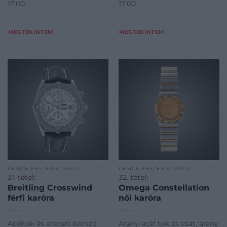
17:00
17:00
referenciaszám: L26014,
években. Jelzett: Girard-
sorozatszám: 28856239
Perregau
Átmérő: 37 m
MEGTEKINTEM
MEGTEKINTEM
DESIGN ÉKSZER & TÁRGY
DESIGN ÉKSZER & TÁRGY
31. tétel:
32. tétel:
Breitling Crosswind
Omega Constellation
férfi karóra
női karóra
Acéltok és eredeti bőrszíj,
Arany-acél tok és csat, arany