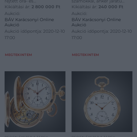
rejtett óra- és
számokkal, anker járatú
Kikiáltási ár:
2 800 000
Ft
Kikiáltási ár:
240 000
Ft
percmutatókkal,
szerkeze, bruttó 82,9 g. Tok,
Aukció:
Aukció:
aranyszámlap vésett
számlap és szerkezet jelzett:
BÁV Karácsonyi Online
BÁV Karácsonyi Online
díszítéssel és briliáns
IWC Schaffhausen Svájc
Aukció
Aukció
ékítéssel, 58 db briliáns cca:
1909, szerkezetszám:
Aukció időpontja: 2020-12-10
Aukció időpontja: 2020-12-10
1,6ct (M,H-S, Vs-P1), számlap
443332, tokszám: 480816,
17:00
17:00
közepébe foglalt
Átmérő: 50 mm
csiszolatlan oktaéd
MEGTEKINTEM
MEGTEKINTEM