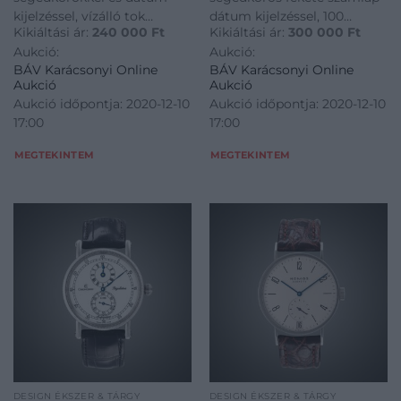
kijelzéssel, vízálló tok
dátum kijelzéssel, 100
Kikiáltási ár:
240 000
Ft
Kikiáltási ár:
300 000
Ft
tükröződésmentes
méterig vízálló tok zafír
Aukció:
Aukció:
zafírüveggel, automata
kristályüveggel, 27 köves
BÁV Karácsonyi Online
BÁV Karácsonyi Online
stopperes szerkezet (Valjoux
stopperes automata
Aukció
Aukció
7750) 44 óra járástartalékkal.
szerkezet (Caliber H-31).
Aukció időpontja: 2020-12-10
Aukció időpontja: 2020-12-10
Jelzett: Maurice Lacroix
Jelzett: Hamilton Caliber h-
17:00
17:00
Chonographe,
31, referenciaszám: H764
referenciaszám: PT
MEGTEKINTEM
MEGTEKINTEM
DESIGN ÉKSZER & TÁRGY
DESIGN ÉKSZER & TÁRGY