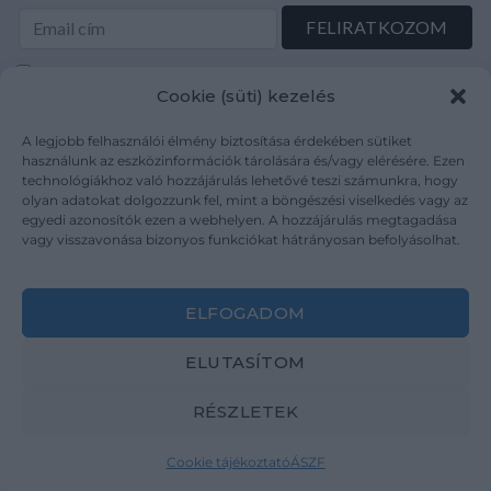
Elolvastam és elfogadom az Adatkezelési tájékoztatót:
Cookie (süti) kezelés
mutargy.com/adatkezelesi-tajekoztato/
A legjobb felhasználói élmény biztosítása érdekében sütiket
Rólunk
Áraink
használunk az eszközinformációk tárolására és/vagy elérésére. Ezen
technológiákhoz való hozzájárulás lehetővé teszi számunkra, hogy
Médiaajánlat
ÁSZF
olyan adatokat dolgozzunk fel, mint a böngészési viselkedés vagy az
Karrier
Adatvédelem
egyedi azonosítók ezen a webhelyen. A hozzájárulás megtagadása
Kapcsolat
Impresszum
vagy visszavonása bizonyos funkciókat hátrányosan befolyásolhat.
Kövesse a műtárgy.com-ot
ELFOGADOM
ELUTASÍTOM
RÉSZLETEK
Weboldal és Webshop készítés:
Ferenczi Sándor
Cookie tájékoztató
ÁSZF
Copyright 2026 ©
Mutargy.com