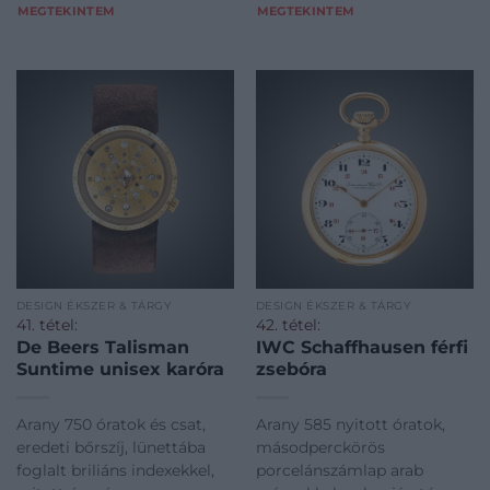
MEGTEKINTEM
MEGTEKINTEM
DESIGN ÉKSZER & TÁRGY
DESIGN ÉKSZER & TÁRGY
41. tétel:
42. tétel:
De Beers Talisman
IWC Schaffhausen férfi
Suntime unisex karóra
zsebóra
Arany 750 óratok és csat,
Arany 585 nyitott óratok,
eredeti bőrszíj, lünettába
másodperckörös
foglalt briliáns indexekkel,
porcelánszámlap arab