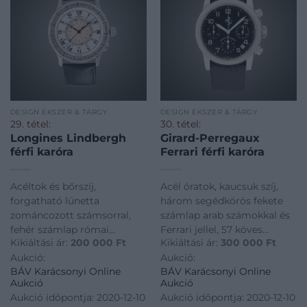
DESIGN ÉKSZER & TÁRGY
DESIGN ÉKSZER & TÁRGY
29. tétel:
30. tétel:
Longines Lindbergh
Girard-Perregaux
férfi karóra
Ferrari férfi karóra
Acéltok és bőrszíj,
Acél óratok, kaucsuk szíj,
forgatható lünetta
három segédkörös fekete
zománcozott számsorral,
számlap arab számokkal és
fehér számlap római
Ferrari jellel, 57 köves
Kikiáltási ár:
200 000
Ft
Kikiáltási ár:
300 000
Ft
számokkal, vízálló tok
stopperes automata
Aukció:
Aukció:
zafírüveggel, 21 köves
szerkezet (2280-731). A
BÁV Karácsonyi Online
BÁV Karácsonyi Online
automata szerkezet (Eta
széria, a Girard Perregaux és
Aukció
Aukció
2892A2).Jelzett: Longines
a Ferrari együttműködése
Aukció időpontja: 2020-12-10
Aukció időpontja: 2020-12-10
Hour Angle Watch,
alatt készült a 90-es