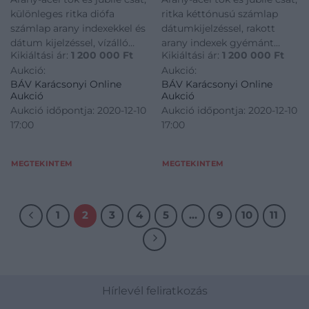
különleges ritka diófa
ritka kéttónusú számlap
számlap arany indexekkel és
dátumkijelzéssel, rakott
dátum kijelzéssel, vízálló
arany indexek gyémánt
Kikiáltási ár:
1 200 000
Ft
Kikiáltási ár:
1 200 000
Ft
tok, automata szerkezet
ékítéssel 10 db cca: 0,2ct (A,
Aukció:
Aukció:
(cal.2035). Jelzett: Rolex
H, Vvs), vízálló tok, 31 köves
BÁV Karácsonyi Online
BÁV Karácsonyi Online
Date Just Superlative
automata szerkezet
Aukció
Aukció
Chronometer Officially
(cal.3135) 42 óra
Aukció időpontja: 2020-12-10
Aukció időpontja: 2020-12-10
Certified, referenciaszám:
járástartalékkal. Jelzett:
17:00
17:00
6917, sorozatszám: 6586
Rolex Superlative
Chronomet
MEGTEKINTEM
MEGTEKINTEM
1
2
3
4
5
…
9
10
11
Hírlevél feliratkozás