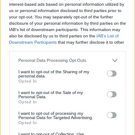
BÁV Karácsonyi Online
BÁV Karácsonyi Online
Longines, referenciaszám:
felhúzású szerkezet (c846)
interest-based ads based on personal information utilized by
Aukció
Aukció
L36014, sorozatszám:
40 órás járástartalékkal,
us or personal information disclosed to third parties prior to
Aukció időpontja: 2020-12-10
Aukció időpontja: 2020-12-10
26252632 Átmérő: 40 mm
bruttó 34,4 g. Jelzett: Jaeger
your opt-out. You may separately opt-out of the further
17:00
17:00
Tanúsítvánnyal
Le Coultre Reverso, refe
disclosure of your personal information by third parties on the
IAB’s list of downstream participants. This information may
also be disclosed by us to third parties on the
IAB’s List of
MEGTEKINTEM
MEGTEKINTEM
Downstream Participants
that may further disclose it to other
third parties.
Personal Data Processing Opt Outs
I want to opt-out of the Sharing of my
personal data.
Opted In
I want to opt-out of the Sale of my
Personal Data.
Opted In
I want to opt-out of processing my
Personal Data for Targeted Advertising.
DESIGN ÉKSZER & TÁRGY
DESIGN ÉKSZER & TÁRGY
Opted In
37. tétel:
38. tétel:
Piaget Protocole arany
Cartier Trinity női
I want to opt-out of Collection, Use,