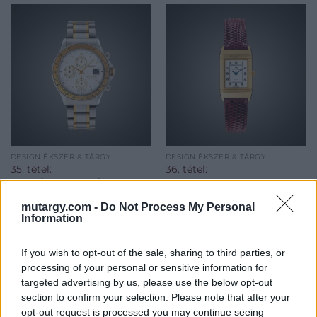
DESIGN ÉKSZER & TÁRGY
DESIGN ÉKSZER & TÁRGY
35. tétel:
36. tétel:
Longines Admiral 5
Jaeger Le Coultre
Stars férfi karóra
Reverso női karóra
mutargy.com -
Do Not Process My Personal
Information
Arany-acél óratok és csat,
Arany 750 szögletes
kis másodperckörös fehér
kifordítható óratok és
If you wish to opt-out of the sale, sharing to third parties, or
számlap dátumkijelzéssel,
csatvég, bőrszíj, arab
processing of your personal or sensitive information for
vízálló tok zafír
számos ezüst számlap
targeted advertising by us, please use the below opt-out
Kikiáltási ár:
240 000
Ft
Kikiáltási ár:
900 000
Ft
kristályüveggel, automata
kékített mutatókkal, vízálló
section to confirm your selection. Please note that after your
Aukció:
Aukció:
szerkezet (Eta 7750). Jelzett:
tok zafírkristályüveggel, kézi
opt-out request is processed you may continue seeing