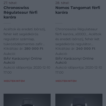
27. tétel:
28. tétel:
Chronoswiss
Nomos Tangomat férfi
Régulateaur férfi
karóra
karóra
Acéltok és eredeti bőrszíj,
Chronoswiss Régulateaur
fehér két segédkörös
férfi karóra_x000D_ Acéltok
regulátor számlap,
és eredeti bőrszíj, fehér két
tükröződésmentes zafír
segédkörös regulátor
Kikiáltási ár:
280 000
Ft
Kikiáltási ár:
240 000
Ft
kristályüveg, vízálló tok, 29
számlap, tükröződésmentes
Aukció:
Aukció:
köves automata szerkezet
zafír kristályüveg, vízálló
BÁV Karácsonyi Online
BÁV Karácsonyi Online
(c122). Jelzett: Chronoswiss,
tok, 29 köves_x000D_
Aukció
Aukció
referenciaszám: 7062,
automata szerkezet
Aukció időpontja: 2020-12-10
Aukció időpontja: 2020-12-10
Átmérő: 38 mm
(c122)._x000D_ Jelzett:
17:00
17:00
Chronoswiss,
referenciaszám: 7062,
MEGTEKINTEM
MEGTEKINTEM