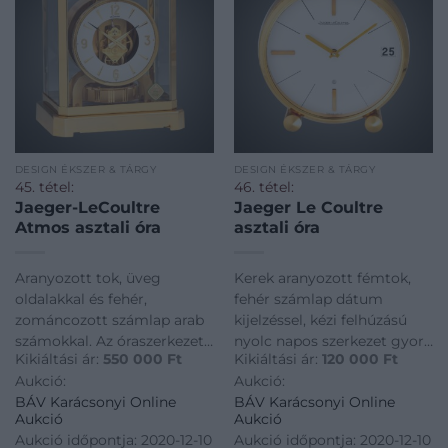
DESIGN ÉKSZER & TÁRGY
DESIGN ÉKSZER & TÁRGY
45. tétel:
46. tétel:
Jaeger-LeCoultre
Jaeger Le Coultre
Atmos asztali óra
asztali óra
Aranyozott tok, üveg
Kerek aranyozott fémtok,
oldalakkal és fehér,
fehér számlap dátum
zománcozott számlap arab
kijelzéssel, kézi felhúzású
számokkal. Az óraszerkezet
nyolc napos szerkezet gyors
Kikiáltási ár:
550 000
Ft
Kikiáltási ár:
120 000
Ft
felhúzást nem igényel. A
dátum váltóval. Jelzett:
Aukció:
Aukció:
szerkezet hátán található
Jaeger Le Coultre,
BÁV Karácsonyi Online
BÁV Karácsonyi Online
tartály klóretán gázt, egy
referenciaszám: 425
Aukció
Aukció
membránt és egy
Átmérő: 95 mm
Aukció időpontja: 2020-12-10
Aukció időpontja: 2020-12-10
spirálrugót foglal magába.