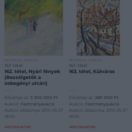
FESTMÉNY, GRAFIKA
FESTMÉNY, GRAFIKA
162. tétel:
163. tétel:
162. tétel, Nyári fények
163. tétel, Külváros
(Beszélgetők a
zebegényi utcán)
Kikiáltási ár:
2 200 000
Ft
Kikiáltási ár:
380 000
Ft
Aukció:
Festményaukció
Aukció:
Festményaukció
Aukció időpontja: 2015-05-27
Aukció időpontja: 2015-05-27
18:00
18:00
MEGTEKINTEM
MEGTEKINTEM