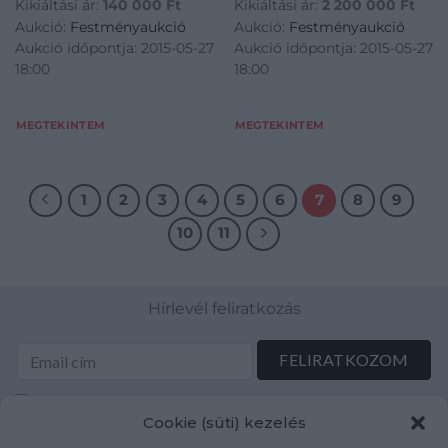
Kikiáltási ár:
140 000
Ft
Kikiáltási ár:
2 200 000
Ft
Aukció:
Festményaukció
Aukció:
Festményaukció
Aukció időpontja: 2015-05-27
Aukció időpontja: 2015-05-27
18:00
18:00
MEGTEKINTEM
MEGTEKINTEM
1
2
3
4
5
6
7
8
9
10
11
Hírlevél feliratkozás
Elolvastam és elfogadom az Adatkezelési tájékoztatót:
Cookie (süti) kezelés
mutargy.com/adatkezelesi-tajekoztato/