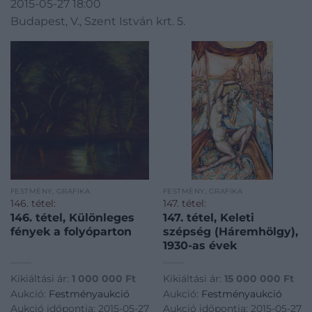
2015-05-27 18:00
Budapest, V., Szent István krt. 5.
FESTMÉNY, GRAFIKA
FESTMÉNY, GRAFIKA
146. tétel:
147. tétel:
146. tétel, Különleges
147. tétel, Keleti
fények a folyóparton
szépség (Háremhölgy),
1930-as évek
Kikiáltási ár:
1 000 000
Ft
Kikiáltási ár:
15 000 000
Ft
Aukció:
Festményaukció
Aukció:
Festményaukció
Aukció időpontja: 2015-05-27
Aukció időpontja: 2015-05-27