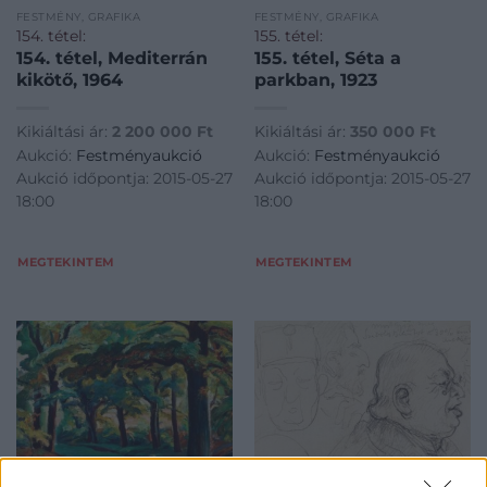
FESTMÉNY, GRAFIKA
FESTMÉNY, GRAFIKA
154. tétel:
155. tétel:
154. tétel, Mediterrán
155. tétel, Séta a
kikötő, 1964
parkban, 1923
Kikiáltási ár:
2 200 000
Ft
Kikiáltási ár:
350 000
Ft
Aukció:
Festményaukció
Aukció:
Festményaukció
Aukció időpontja: 2015-05-27
Aukció időpontja: 2015-05-27
18:00
18:00
MEGTEKINTEM
MEGTEKINTEM