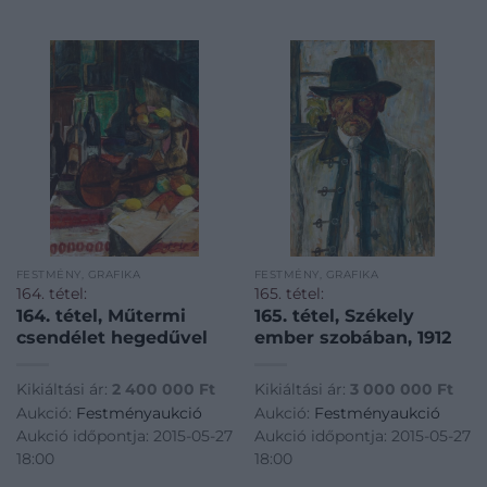
FESTMÉNY, GRAFIKA
FESTMÉNY, GRAFIKA
164. tétel:
165. tétel:
164. tétel, Műtermi
165. tétel, Székely
csendélet hegedűvel
ember szobában, 1912
Kikiáltási ár:
2 400 000
Ft
Kikiáltási ár:
3 000 000
Ft
Aukció:
Festményaukció
Aukció:
Festményaukció
Aukció időpontja: 2015-05-27
Aukció időpontja: 2015-05-27
18:00
18:00