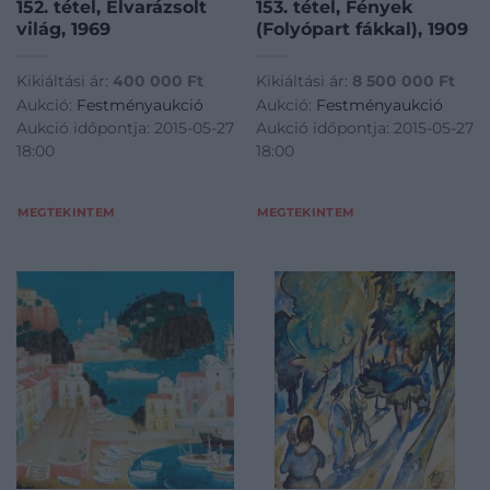
152. tétel, Elvarázsolt
153. tétel, Fények
világ, 1969
(Folyópart fákkal), 1909
Kikiáltási ár:
400 000
Ft
Kikiáltási ár:
8 500 000
Ft
Aukció:
Festményaukció
Aukció:
Festményaukció
Aukció időpontja: 2015-05-27
Aukció időpontja: 2015-05-27
18:00
18:00
MEGTEKINTEM
MEGTEKINTEM