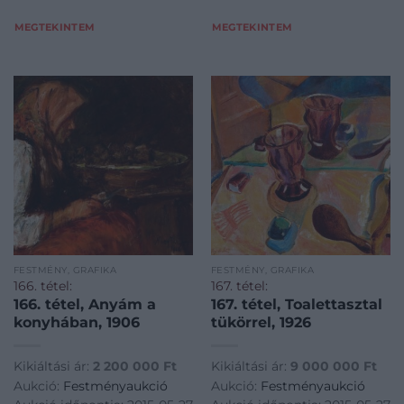
MEGTEKINTEM
MEGTEKINTEM
FESTMÉNY, GRAFIKA
FESTMÉNY, GRAFIKA
166. tétel:
167. tétel:
166. tétel, Anyám a
167. tétel, Toalettasztal
konyhában, 1906
tükörrel, 1926
Kikiáltási ár:
2 200 000
Ft
Kikiáltási ár:
9 000 000
Ft
Aukció:
Festményaukció
Aukció:
Festményaukció