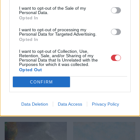
I want to opt-out of the Sale of my
Personal Data.
Opted In
I want to opt-out of processing my
Personal Data for Targeted Advertising.
FESTMÉNY, GRAFIKA
FESTMÉNY, GRAFIKA
Opted In
158. tétel:
159. tétel:
158. tétel,
159. tétel,
I want to opt-out of Collection, Use,
Gyümölcsösben, 1920
Virágcsendélet, 1923
Retention, Sale, and/or Sharing of my
Personal Data that Is Unrelated with the
Purposes for which it was collected.
Kikiáltási ár:
2 600 000
Ft
Kikiáltási ár:
3 400 000
Ft
Opted Out
Aukció:
Festményaukció
Aukció:
Festményaukció
Aukció időpontja: 2015-05-27
Aukció időpontja: 2015-05-27
CONFIRM
18:00
18:00
Data Deletion
Data Access
Privacy Policy
MEGTEKINTEM
MEGTEKINTEM