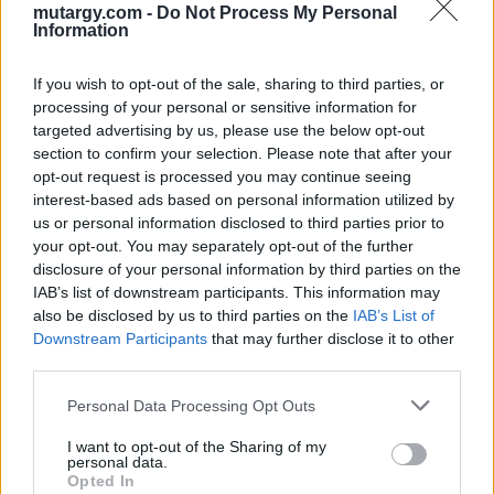
mutargy.com -
Do Not Process My Personal
Information
FESTMÉNY, GRAFIKA
FESTMÉNY, GRAFIKA
If you wish to opt-out of the sale, sharing to third parties, or
156. tétel:
157. tétel:
processing of your personal or sensitive information for
156. tétel, Városliget,
157. tétel, Löwnstein az
targeted advertising by us, please use the below opt-out
1910-es évek vége
Atheneum izgatója
section to confirm your selection. Please note that after your
(sic!), 1915
opt-out request is processed you may continue seeing
interest-based ads based on personal information utilized by
Kikiáltási ár:
1 000 000
Ft
Kikiáltási ár:
200 000
Ft
us or personal information disclosed to third parties prior to
Aukció:
Festményaukció
Aukció:
Festményaukció
your opt-out. You may separately opt-out of the further
Aukció időpontja: 2015-05-27
Aukció időpontja: 2015-05-27
disclosure of your personal information by third parties on the
18:00
18:00
IAB’s list of downstream participants. This information may
also be disclosed by us to third parties on the
IAB’s List of
MEGTEKINTEM
MEGTEKINTEM
Downstream Participants
that may further disclose it to other
third parties.
Personal Data Processing Opt Outs
I want to opt-out of the Sharing of my
personal data.
Opted In