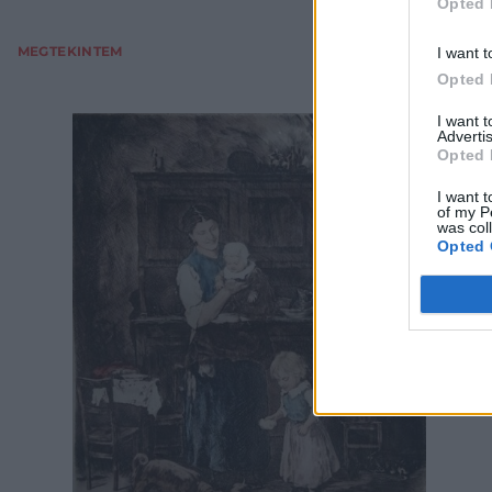
Opted 
I want t
MEGTEKINTEM
Opted 
I want 
Advertis
Opted 
I want t
of my P
was col
Opted 