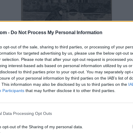
com -
Do Not Process My Personal Information
to opt-out of the sale, sharing to third parties, or processing of your per
FESTMÉNY, GRAFIKA
formation for targeted advertising by us, please use the below opt-out s
221. tétel:
r selection. Please note that after your opt-out request is processed y
SZUNYOGHY ANDRÁS (1946- ) Vajda-Hunyad
eing interest-based ads based on personal information utilized by us or
vára
disclosed to third parties prior to your opt-out. You may separately opt-
losure of your personal information by third parties on the IAB’s list of
Mérete 29 cm*39 cm, Rézkarc
. This information may also be disclosed by us to third parties on the
IA
Kikiáltási ár:
6 000
Ft
Participants
that may further disclose it to other third parties.
Aukció:
II. Online Aukció 2019.04.29. - 05.12. Festmény, grafika,
l Data Processing Opt Outs
műtárgy
Aukció időpontja: 2019-05-12 20:00
o opt-out of the Sharing of my personal data.