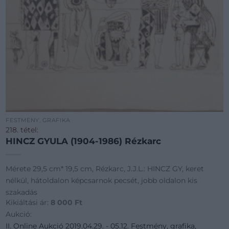
FESTMÉNY, GRAFIKA
218. tétel:
HINCZ GYULA (1904-1986) Rézkarc
Mérete 29,5 cm* 19,5 cm, Rézkarc, J.J.L.: HINCZ GY, keret
nélkül, hátoldalon képcsarnok pecsét, jobb oldalon kis
szakadás
Kikiáltási ár:
8 000
Ft
Aukció:
II. Online Aukció 2019.04.29. - 05.12. Festmény, grafika,