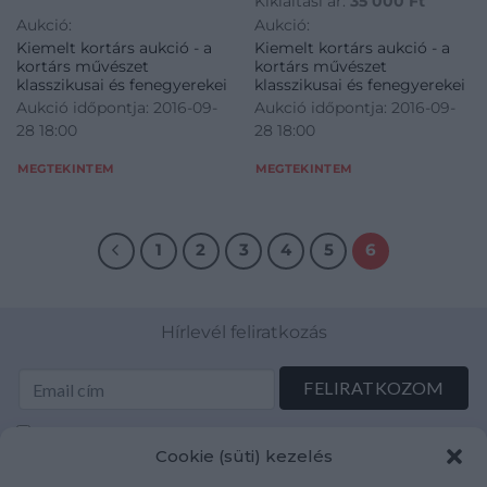
Kikiáltási ár:
35 000
Ft
Aukció:
Aukció:
Kiemelt kortárs aukció - a
Kiemelt kortárs aukció - a
kortárs művészet
kortárs művészet
klasszikusai és fenegyerekei
klasszikusai és fenegyerekei
Aukció időpontja: 2016-09-
Aukció időpontja: 2016-09-
28 18:00
28 18:00
MEGTEKINTEM
MEGTEKINTEM
1
2
3
4
5
6
Hírlevél feliratkozás
Elolvastam és elfogadom az Adatkezelési tájékoztatót:
Cookie (süti) kezelés
mutargy.com/adatkezelesi-tajekoztato/