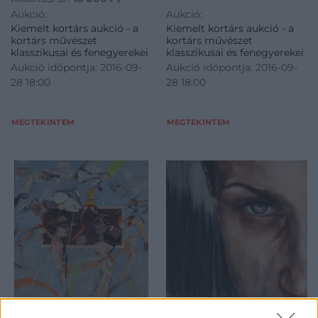
Aukció:
Aukció:
Kiemelt kortárs aukció - a
Kiemelt kortárs aukció - a
kortárs művészet
kortárs művészet
klasszikusai és fenegyerekei
klasszikusai és fenegyerekei
Aukció időpontja: 2016-09-
Aukció időpontja: 2016-09-
28 18:00
28 18:00
MEGTEKINTEM
MEGTEKINTEM
FESTMÉNY, GRAFIKA
FESTMÉNY, GRAFIKA