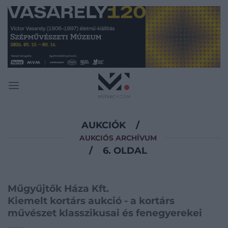
Skip
to
content
AUKCIÓK
/
AUKCIÓS ARCHÍVUM
/
6. OLDAL
Műgyűjtők Háza Kft.
Kiemelt kortárs aukció - a kortárs
művészet klasszikusai és fenegyerekei