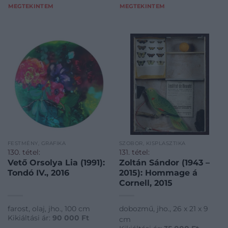
MEGTEKINTEM
MEGTEKINTEM
FESTMÉNY, GRAFIKA
SZOBOR, KISPLASZTIKA
130. tétel:
131. tétel:
Vető Orsolya Lia (1991):
Zoltán Sándor (1943 –
Tondó IV., 2016
2015): Hommage á
Cornell, 2015
farost, olaj, jho., 100 cm
dobozmű, jho., 26 x 21 x 9
Kikiáltási ár:
90 000
Ft
cm