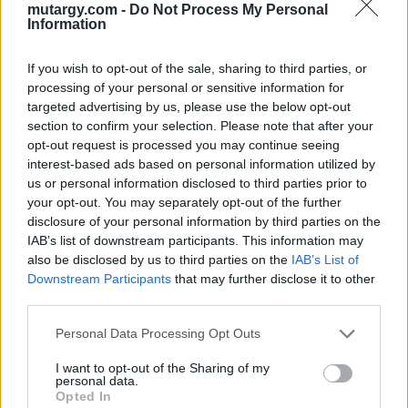
mutargy.com -
Do Not Process My Personal
126. tétel:
127. tétel:
Information
Végh András (1940):
Verebics Ágnes (1982):
Harangozó és családja,
Sebzett, 2016
1992
If you wish to opt-out of the sale, sharing to third parties, or
processing of your personal or sensitive information for
targeted advertising by us, please use the below opt-out
vászon, olaj, jjl., 53 x 50 cm
vászon, olaj, jho., 60 x 60 cm
section to confirm your selection. Please note that after your
Kikiáltási ár:
90 000
Ft
Kikiáltási ár:
90 000
Ft
opt-out request is processed you may continue seeing
Aukció:
Aukció:
interest-based ads based on personal information utilized by
Kiemelt kortárs aukció - a
Kiemelt kortárs aukció - a
kortárs művészet
kortárs művészet
us or personal information disclosed to third parties prior to
klasszikusai és fenegyerekei
klasszikusai és fenegyerekei
your opt-out. You may separately opt-out of the further
Aukció időpontja: 2016-09-
Aukció időpontja: 2016-09-
disclosure of your personal information by third parties on the
28 18:00
28 18:00
IAB’s list of downstream participants. This information may
also be disclosed by us to third parties on the
IAB’s List of
Downstream Participants
that may further disclose it to other
MEGTEKINTEM
MEGTEKINTEM
third parties.
Personal Data Processing Opt Outs
I want to opt-out of the Sharing of my
personal data.
Opted In