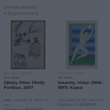
2016-09-28 18:00
II. Zsigmond tér 8.
FESTMÉNY, GRAFIKA
FESTMÉNY, GRAFIKA
124. tétel:
125. tétel:
Újházy Péter (1940):
Vasarely, Victor (1906 –
Parkban, 2007
1997): Kapus
papír, akvarell, jjl., 24,5 x 17
szita, 4/90, jjl., 59 x 36,5 cm
Kikiáltási ár:
45 000
Ft
cm
Kikiáltási ár:
18 000
Ft