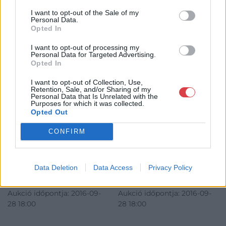
I want to opt-out of the Sale of my
Personal Data.
Opted In
I want to opt-out of processing my
Personal Data for Targeted Advertising.
Opted In
FESTMÉNY, GRAFIKA
FESTMÉNY, GRAFIKA
128. tétel:
129. tétel:
I want to opt-out of Collection, Use,
Verebics Katalin (1980):
Veres Balázs (1982):
Retention, Sale, and/or Sharing of my
Personal Data that Is Unrelated with the
Párizs MX
SWIFT, 2015
Purposes for which it was collected.
Opted Out
fotókollázs, jjl, 65 x 45 cm
hungarocell, print, jho., 35 x
CONFIRM
Kikiáltási ár:
80 000
Ft
35 x 4,5 cm
Kikiáltási ár:
60 000
Ft
Aukció:
Aukció:
Kiemelt kortárs aukció - a
Kiemelt kortárs aukció - a
Data Deletion
Data Access
Privacy Policy
kortárs művészet
kortárs művészet
klasszikusai és fenegyerekei
klasszikusai és fenegyerekei
Aukció időpontja: 2016-09-
Aukció időpontja: 2016-09-
28 18:00
28 18:00