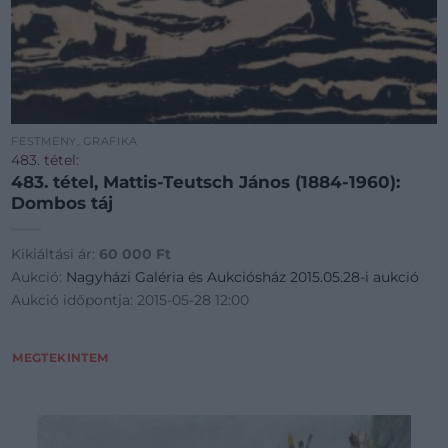
FESTMÉNY, GRAFIKA
483. tétel:
483. tétel, Mattis-Teutsch János (1884-1960):
Dombos táj
Kikiáltási ár:
60 000
Ft
Aukció:
Nagyházi Galéria és Aukciósház 2015.05.28-i aukció
Aukció időpontja: 2015-05-28 12:00
MEGTEKINTEM