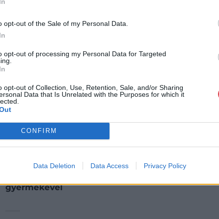
In
o opt-out of the Sale of my Personal Data.
In
to opt-out of processing my Personal Data for Targeted
ing.
In
o opt-out of Collection, Use, Retention, Sale, and/or Sharing
ersonal Data that Is Unrelated with the Purposes for which it
lected.
Out
CONFIRM
FESTMÉNY, GRAFIKA
Data Deletion
Data Access
Privacy Policy
480. tétel:
480. tétel, Bortnyik Sándor (1893-1976): Anya
gyermekével