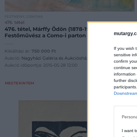
FESTMÉNY, GRAFIKA
476. tétel:
476. tétel, Márffy Ödön (1878-1959):
mutargy.
Festőművész a Como-i parton
If you wish 
Kikiáltási ár:
750 000
Ft
sensitive in
Aukció:
Nagyházi Galéria és Aukciósház 2015.05.28-i aukció
confirm you
Aukció időpontja: 2015-05-28 12:00
continue se
information 
further disc
MEGTEKINTEM
participants
Downstream 
Persona
I want t