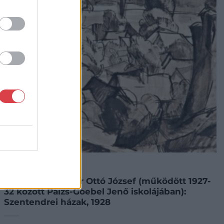
FESTMÉNY, GRAFIKA
481. tétel:
481. tétel, Reysser Ottó József (működött 1927-
32 között Paizs-Goebel Jenő iskolájában):
Szentendrei házak, 1928