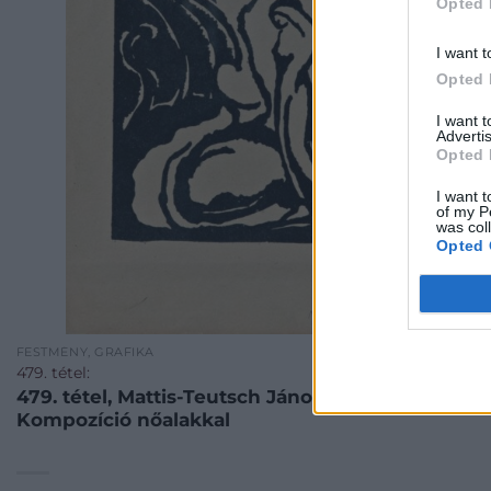
Opted 
I want t
Opted 
I want 
Advertis
Opted 
I want t
of my P
was col
Opted 
FESTMÉNY, GRAFIKA
479. tétel:
479. tétel, Mattis-Teutsch János (1884-1960):
Kompozíció nőalakkal