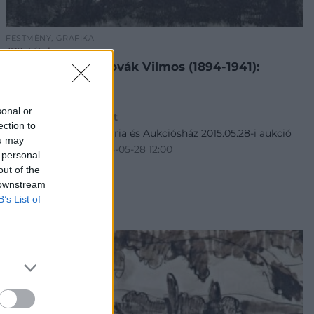
FESTMÉNY, GRAFIKA
478. tétel:
478. tétel, Aba-Novák Vilmos (1894-1941):
Felsőbánya
sonal or
Kikiáltási ár:
60 000
Ft
ection to
Aukció:
Nagyházi Galéria és Aukciósház 2015.05.28-i aukció
ou may
Aukció időpontja: 2015-05-28 12:00
 personal
out of the
 downstream
MEGTEKINTEM
B’s List of