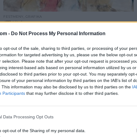
FESTMÉNY, GRAFIKA
477. tétel:
477. tétel, Fried Pál (1893-1976): Cirkusz
com -
Do Not Process My Personal Information
to opt-out of the sale, sharing to third parties, or processing of your per
Kikiáltási ár:
320 000
Ft
formation for targeted advertising by us, please use the below opt-out s
Aukció:
Nagyházi Galéria és Aukciósház 2015.05.28-i aukció
r selection. Please note that after your opt-out request is processed y
Aukció időpontja: 2015-05-28 12:00
eing interest-based ads based on personal information utilized by us or
disclosed to third parties prior to your opt-out. You may separately opt-
losure of your personal information by third parties on the IAB’s list of
MEGTEKINTEM
. This information may also be disclosed by us to third parties on the
IA
Participants
that may further disclose it to other third parties.
l Data Processing Opt Outs
o opt-out of the Sharing of my personal data.