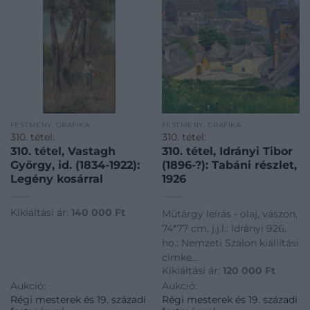
FESTMÉNY, GRAFIKA
FESTMÉNY, GRAFIKA
310. tétel:
310. tétel:
310. tétel, Vastagh
310. tétel, Idrányi Tibor
György, id. (1834-1922):
(1896-?): Tabáni részlet,
Legény kosárral
1926
Kikiáltási ár:
140 000
Ft
Műtárgy leírás - olaj, vászon,
74*77 cm, j.j.l.: Idrányi 926,
ho.: Nemzeti Szalon kiállítási
címke
Kikiáltási ár:
120 000
Ft
Tételkód - NAG216-310
Aukció:
Aukció:
Régi mesterek és 19. századi
Régi mesterek és 19. századi