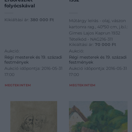
folyócskával
Kikiáltási ár:
380 000
Ft
Műtárgy leírás - olaj, vászon
kartonra rag., 40*50 cm, j.b.l.:
Gimes Lajos Kaprun 1932
Tételkód - NAG216-311
Kikiáltási ár:
70 000
Ft
Aukció:
Aukció:
Régi mesterek és 19. századi
Régi mesterek és 19. századi
festmények
festmények
Aukció időpontja: 2016-05-31
Aukció időpontja: 2016-05-31
17:00
17:00
MEGTEKINTEM
MEGTEKINTEM