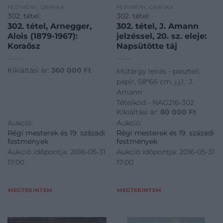
FESTMÉNY, GRAFIKA
FESTMÉNY, GRAFIKA
302. tétel:
302. tétel:
302. tétel, Arnegger,
302. tétel, J. Amann
Alois (1879-1967):
jelzéssel, 20. sz. eleje:
Koraősz
Napsütötte táj
Kikiáltási ár:
360 000
Ft
Műtárgy leírás - pasztell,
papír, 58*66 cm, j.j.l.: J.
Amann
Tételkód - NAG216-302
Kikiáltási ár:
80 000
Ft
Aukció:
Aukció:
Régi mesterek és 19. századi
Régi mesterek és 19. századi
festmények
festmények
Aukció időpontja: 2016-05-31
Aukció időpontja: 2016-05-31
17:00
17:00
MEGTEKINTEM
MEGTEKINTEM