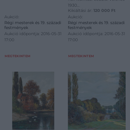
1930
Kikiáltási ár:
120 000
Ft
Tételkód - NAG216-301
Aukció:
Aukció:
Régi mesterek és 19. századi
Régi mesterek és 19. századi
festmények
festmények
Aukció időpontja: 2016-05-31
Aukció időpontja: 2016-05-31
17:00
17:00
MEGTEKINTEM
MEGTEKINTEM