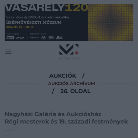
Skip
to
content
AUKCIÓK
/
AUKCIÓS ARCHÍVUM
/
26. OLDAL
Nagyházi Galéria és Aukciósház
Régi mesterek és 19. századi festmények