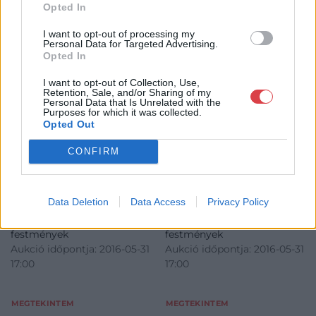
Opted In
I want to opt-out of processing my
Personal Data for Targeted Advertising.
FESTMÉNY, GRAFIKA
FESTMÉNY, GRAFIKA
Opted In
307. tétel:
307. tétel:
307. tétel, Edvi-Illés
307. tétel, Neogrády
I want to opt-out of Collection, Use,
Aladár (1870-1958):
Antal (1861-1942): A
Retention, Sale, and/or Sharing of my
Pihenő boci
virágcsokor
Personal Data that Is Unrelated with the
Purposes for which it was collected.
Opted Out
Kikiáltási ár:
80 000
Ft
Műtárgy leírás - akvarell,
papír, 385*485 mm, j.b.l.:
CONFIRM
Neogrády A.
Tételkód - NAG216-307
Kikiáltási ár:
90 000
Ft
Data Deletion
Data Access
Privacy Policy
Aukció:
Aukció:
Régi mesterek és 19. századi
Régi mesterek és 19. századi
festmények
festmények
Aukció időpontja: 2016-05-31
Aukció időpontja: 2016-05-31
17:00
17:00
MEGTEKINTEM
MEGTEKINTEM