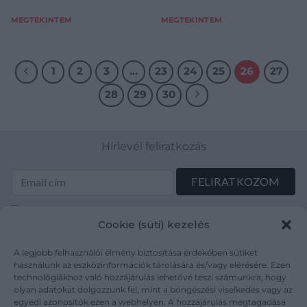
MEGTEKINTEM
MEGTEKINTEM
1
2
3
…
23
24
25
26
27
28
29
30
Hírlevél feliratkozás
Elolvastam és elfogadom az Adatkezelési tájékoztatót:
Cookie (süti) kezelés
mutargy.com/adatkezelesi-tajekoztato/
A legjobb felhasználói élmény biztosítása érdekében sütiket
Rólunk
Áraink
használunk az eszközinformációk tárolására és/vagy elérésére. Ezen
technológiákhoz való hozzájárulás lehetővé teszi számunkra, hogy
Médiaajánlat
ÁSZF
olyan adatokat dolgozzunk fel, mint a böngészési viselkedés vagy az
Karrier
Adatvédelem
egyedi azonosítók ezen a webhelyen. A hozzájárulás megtagadása