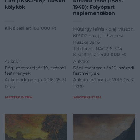
Carl (1836-1918): Tacskó
Kuszka Jenő (1885-
kölykök
1948): Folyópart
naplementében
Kikiáltási ár:
180 000
Ft
Műtárgy leírás - olaj, vászon,
80*100 cm, j.j.l.: Szepesi
Kuszka Jenő
Tételkód - NAG216-304
Kikiáltási ár:
420 000
Ft
Aukció:
Aukció:
Régi mesterek és 19. századi
Régi mesterek és 19. századi
festmények
festmények
Aukció időpontja: 2016-05-31
Aukció időpontja: 2016-05-31
17:00
17:00
MEGTEKINTEM
MEGTEKINTEM