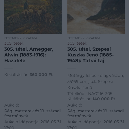
FESTMÉNY, GRAFIKA
FESTMÉNY, GRAFIKA
305. tétel:
305. tétel:
305. tétel, Arnegger,
305. tétel, Szepesi
Alwin (1883-1916):
Kuszka Jenő (1885-
Hazafelé
1948): Tátrai táj
Kikiáltási ár:
360 000
Ft
Műtárgy leírás - olaj, vászon,
55*69 cm, j.b.l.: Szepesi
Kuszka Jenő
Tételkód - NAG216-305
Kikiáltási ár:
140 000
Ft
Aukció:
Aukció:
Régi mesterek és 19. századi
Régi mesterek és 19. századi
festmények
festmények
Aukció időpontja: 2016-05-31
Aukció időpontja: 2016-05-31
17:00
17:00