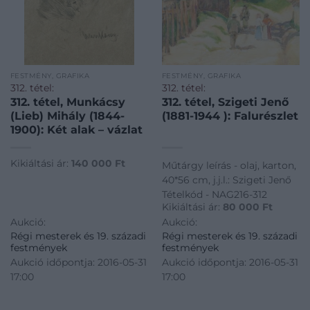
FESTMÉNY, GRAFIKA
FESTMÉNY, GRAFIKA
312. tétel:
312. tétel:
312. tétel, Munkácsy
312. tétel, Szigeti Jenő
(Lieb) Mihály (1844-
(1881-1944 ): Falurészlet
1900): Két alak – vázlat
Kikiáltási ár:
140 000
Ft
Műtárgy leírás - olaj, karton,
40*56 cm, j.j.l.: Szigeti Jenő
Tételkód - NAG216-312
Kikiáltási ár:
80 000
Ft
Aukció:
Aukció:
Régi mesterek és 19. századi
Régi mesterek és 19. századi
festmények
festmények
Aukció időpontja: 2016-05-31
Aukció időpontja: 2016-05-31
17:00
17:00