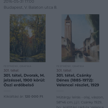
2016-05-31 17:00
Budapest, V. Balaton utca 8.
FESTMÉNY, GRAFIKA
FESTMÉNY, GRAFIKA
301. tétel:
301. tétel:
301. tétel, Dvorak, M.
301. tétel, Csánky
jelzéssel, 1900 körül:
Dénes (1885-1972):
Őszi erdőbelső
Velencei részlet, 1929
Kikiáltási ár:
120 000
Ft
Műtárgy leírás - olaj, vászon,
58*46 cm, j.j.l.: Csánky 1929,
ho.: kiállítási cédula: Velence