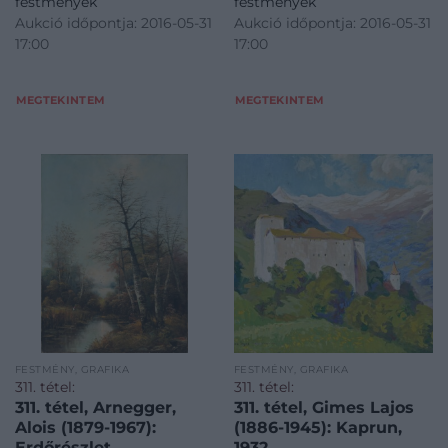
festmények
festmények
Aukció időpontja: 2016-05-31
Aukció időpontja: 2016-05-31
17:00
17:00
MEGTEKINTEM
MEGTEKINTEM
FESTMÉNY, GRAFIKA
FESTMÉNY, GRAFIKA
311. tétel:
311. tétel:
311. tétel, Arnegger,
311. tétel, Gimes Lajos
Alois (1879-1967):
(1886-1945): Kaprun,
Erdőrészlet
1932