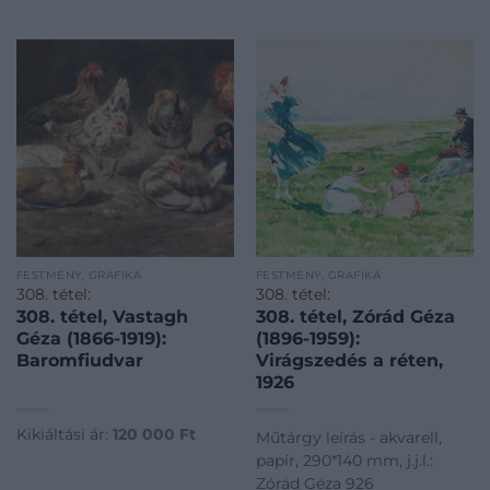
FESTMÉNY, GRAFIKA
FESTMÉNY, GRAFIKA
308. tétel:
308. tétel:
308. tétel, Vastagh
308. tétel, Zórád Géza
Géza (1866-1919):
(1896-1959):
Baromfiudvar
Virágszedés a réten,
1926
Kikiáltási ár:
120 000
Ft
Műtárgy leírás - akvarell,
papír, 290*140 mm, j.j.l.:
Zórád Géza 926