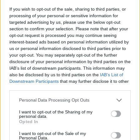
Műtárgy leírás - olaj, karton,
34,5*44 cm, j.b.l.: Vidovszky
If you wish to opt-out of the sale, sharing to third parties, or
Béla, ho. kiállítási cédula
processing of your personal or sensitive information for
Tételkód - NAG216-306
targeted advertising by us, please use the below opt-out
Kikiáltási ár:
80 000
Ft
section to confirm your selection. Please note that after your
Aukció:
Aukció:
opt-out request is processed you may continue seeing
Régi mesterek és 19. századi
Régi mesterek és 19. századi
interest-based ads based on personal information utilized by
festmények
festmények
us or personal information disclosed to third parties prior to
Aukció időpontja: 2016-05-31
Aukció időpontja: 2016-05-31
your opt-out. You may separately opt-out of the further
17:00
17:00
disclosure of your personal information by third parties on the
IAB’s list of downstream participants. This information may
also be disclosed by us to third parties on the
IAB’s List of
MEGTEKINTEM
MEGTEKINTEM
Downstream Participants
that may further disclose it to other
third parties.
Personal Data Processing Opt Outs
I want to opt-out of the Sharing of my
personal data.
Opted In
I want to opt-out of the Sale of my
Personal Data.