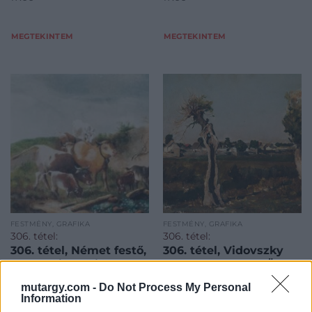
MEGTEKINTEM
MEGTEKINTEM
FESTMÉNY, GRAFIKA
FESTMÉNY, GRAFIKA
306. tétel:
306. tétel:
306. tétel, Német festő,
306. tétel, Vidovszky
18. sz.: Pihenő jószágok
Béla (1883-1973): "Öreg
fűzfák"
mutargy.com -
Do Not Process My Personal
Information
Kikiáltási ár:
80 000
Ft