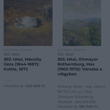
FESTMÉNY, GRAFIKA
FESTMÉNY, GRAFIKA
303. tétel:
303. tétel:
303. tétel, Mészöly
303. tétel, Ohmayer
Géza (1844-1887):
Rothernburg, Max
Kotlós, 1872
(1903-1970): Városka a
völgyben
Kikiáltási ár:
420 000
Ft
Műtárgy leírás - olaj, vászon,
95*75,5 cm, j.j.l.: Max
Ohmayer Rotenburg
Tételkód - NAG216-303
Kikiáltási ár:
180 000
Ft