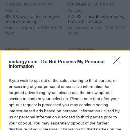
Kikiáltási ár:
150 000
Ft
Kikiáltási ár:
50 000
Ft
Aukció:
Aukció:
XIX–XX. századi festmények,
XIX–XX. századi festmények,
bútorok aukciója
bútorok aukciója
Aukció időpontja: 2015-03-25
Aukció időpontja: 2015-03-25
17:00
17:00
MEGTEKINTEM
MEGTEKINTEM
mutargy.com -
Do Not Process My Personal
Information
If you wish to opt-out of the sale, sharing to third parties, or
processing of your personal or sensitive information for
targeted advertising by us, please use the below opt-out
section to confirm your selection. Please note that after your
opt-out request is processed you may continue seeing
interest-based ads based on personal information utilized by
us or personal information disclosed to third parties prior to
your opt-out. You may separately opt-out of the further
BÚTOR
BÚTOR
disclosure of your personal information by third parties on the