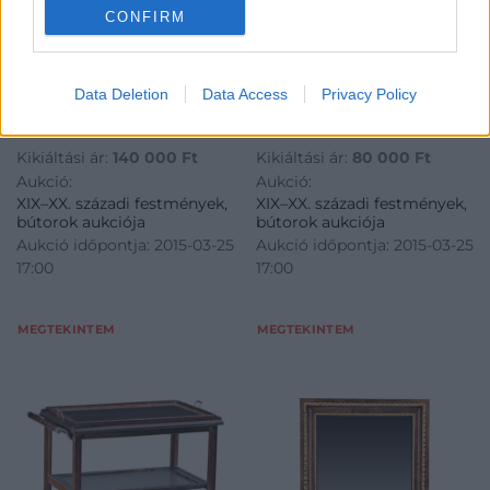
CONFIRM
BÚTOR
BÚTOR
625. tétel:
626. tétel:
Data Deletion
Data Access
Privacy Policy
625. tétel, Tükör
626. tétel, Kártyaasztal
Kikiáltási ár:
140 000
Ft
Kikiáltási ár:
80 000
Ft
Aukció:
Aukció:
XIX–XX. századi festmények,
XIX–XX. századi festmények,
bútorok aukciója
bútorok aukciója
Aukció időpontja: 2015-03-25
Aukció időpontja: 2015-03-25
17:00
17:00
MEGTEKINTEM
MEGTEKINTEM