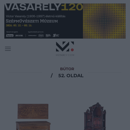
Skip
to
content
BÚTOR
/
52. OLDAL