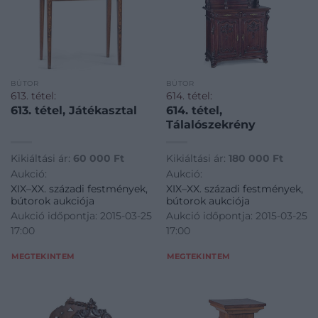
BÚTOR
BÚTOR
613. tétel:
614. tétel:
613. tétel, Játékasztal
614. tétel,
Tálalószekrény
Kikiáltási ár:
60 000
Ft
Kikiáltási ár:
180 000
Ft
Aukció:
Aukció:
XIX–XX. századi festmények,
XIX–XX. századi festmények,
bútorok aukciója
bútorok aukciója
Aukció időpontja: 2015-03-25
Aukció időpontja: 2015-03-25
17:00
17:00
MEGTEKINTEM
MEGTEKINTEM