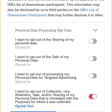
623. tétel:
624. tétel:
IAB’s list of downstream participants. This information may
623. tétel, Szalonasztal
624. tétel, Tükör
also be disclosed by us to third parties on the
IAB’s List of
Downstream Participants
that may further disclose it to other
Kikiáltási ár:
90 000
Ft
Kikiáltási ár:
90 000
Ft
third parties.
Aukció:
Aukció:
Personal Data Processing Opt Outs
XIX–XX. századi festmények,
XIX–XX. századi festmények,
bútorok aukciója
bútorok aukciója
I want to opt-out of the Sharing of my
Aukció időpontja: 2015-03-25
Aukció időpontja: 2015-03-25
personal data.
17:00
17:00
Opted In
I want to opt-out of the Sale of my
MEGTEKINTEM
MEGTEKINTEM
Personal Data.
Opted In
I want to opt-out of processing my
Personal Data for Targeted Advertising.
Opted In
I want to opt-out of Collection, Use,
Retention, Sale, and/or Sharing of my
Personal Data that Is Unrelated with the
Purposes for which it was collected.
Opted Out