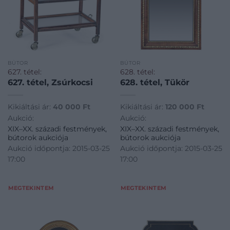
BÚTOR
BÚTOR
627. tétel:
628. tétel:
627. tétel, Zsúrkocsi
628. tétel, Tükör
Kikiáltási ár:
40 000
Ft
Kikiáltási ár:
120 000
Ft
Aukció:
Aukció:
XIX–XX. századi festmények,
XIX–XX. századi festmények,
bútorok aukciója
bútorok aukciója
Aukció időpontja: 2015-03-25
Aukció időpontja: 2015-03-25
17:00
17:00
MEGTEKINTEM
MEGTEKINTEM