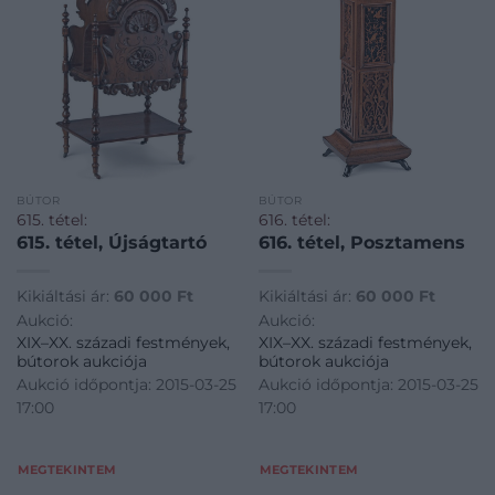
BÚTOR
BÚTOR
615. tétel:
616. tétel:
615. tétel, Újságtartó
616. tétel, Posztamens
Kikiáltási ár:
60 000
Ft
Kikiáltási ár:
60 000
Ft
Aukció:
Aukció:
XIX–XX. századi festmények,
XIX–XX. századi festmények,
bútorok aukciója
bútorok aukciója
Aukció időpontja: 2015-03-25
Aukció időpontja: 2015-03-25
17:00
17:00
MEGTEKINTEM
MEGTEKINTEM