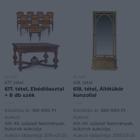
BÚTOR
BÚTOR
617. tétel:
618. tétel:
617. tétel, Ebédlőasztal
618. tétel, Állótükör
+ 8 db szék
konzollal
Kikiáltási ár:
160 000
Ft
Kikiáltási ár:
280 000
Ft
Aukció:
Aukció:
XIX–XX. századi festmények,
XIX–XX. századi festmények,
bútorok aukciója
bútorok aukciója
Aukció időpontja: 2015-03-25
Aukció időpontja: 2015-03-25