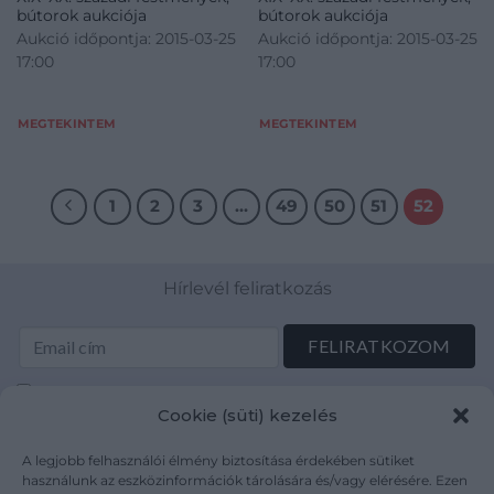
bútorok aukciója
bútorok aukciója
Aukció időpontja: 2015-03-25
Aukció időpontja: 2015-03-25
17:00
17:00
MEGTEKINTEM
MEGTEKINTEM
1
2
3
…
49
50
51
52
Hírlevél feliratkozás
Elolvastam és elfogadom az Adatkezelési tájékoztatót:
Cookie (süti) kezelés
mutargy.com/adatkezelesi-tajekoztato/
A legjobb felhasználói élmény biztosítása érdekében sütiket
Rólunk
Áraink
használunk az eszközinformációk tárolására és/vagy elérésére. Ezen