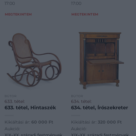
17:00
17:00
MEGTEKINTEM
MEGTEKINTEM
BÚTOR
BÚTOR
633. tétel:
634. tétel:
633. tétel, Hintaszék
634. tétel, Írószekreter
Kikiáltási ár:
60 000
Ft
Kikiáltási ár:
320 000
Ft
Aukció:
Aukció:
XIX–XX. századi festmények,
XIX–XX. századi festmények,