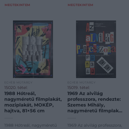
papirregiseg-egyeb/P
MEGTEKINTEM
MEGTEKINTEM
EGYÉB MŰTÁRGY
EGYÉB MŰTÁRGY
15020. tétel:
15019. tétel:
1988 Hótreál,
1969 Az alvilág
nagyméretű filmplakát,
professzora, rendezte:
moziplakát, MOKÉP,
Szemes Mihály,
hajtva, 81×56 cm
nagyméretű filmplakát,
moziplakát, MOKÉP-
MAHIR, 3000 pld.,
1988 Hótreál, nagyméretű
1969 Az alvilág professzora,
hajtva, kis