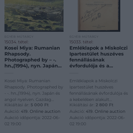
EGYÉB MŰTÁRGY
EGYÉB MŰTÁRGY
15034. tétel:
15033. tétel:
Kosei Miya: Rumanian
Emléklapok a Miskolczi
Rhapsody.
Ipartestület huszéves
Photographed by – -.
fennállásának
hn.,(1994), nyn. Japán
évfordulója és a
és angol nyelven.
kebelében alakult
Gazdag képanyaggal
iparoskör
Kosei Miya: Rumanian
Emléklapok a Miskolczi
illusztrált. Kiadói
helyiségeinek
Rhapsody. Photographed by
Ipartestület huszéves
papírkötés, kissé foltos.
ünnepélyes felavatása
- -. hn.,(1994), nyn. Japán és
fennállásának évfordulója és
A fotós, Kosei Miya
alkalmára. Szerk.:
angol nyelven. Gazdag
a kebelében alakult
(1937-) által dedikált
Pfliegler J. Ferenc,
Kikiáltási ár:
5 000
Ft
Kikiáltási ár:
2 800
Ft
képanyaggal illusztrált.
iparoskör helyiségeinek
példány. / With
Holczer Ferenc. Az
Aukció:
419. Online auction
Aukció:
419. Online auction
Kiadói papírkötés, kissé
ünnepélyes felavatása
autograph
egyik szerkesztő,
Aukció időpontja: 2022-06-
Aukció időpontja: 2022-06-
foltos. A fotós, Kosei Miya
alkalmára. Szerk.: Pfliegler J.
Pfliegler
02 19:00
02 19:00
(1937-) által dedikált
Ferenc, Holczer Ferenc. Az
példány. / With autograph
egyik szerkesztő, Pfliegler