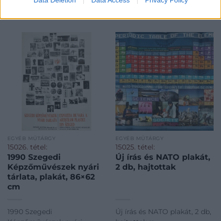
MEGTEKINTEM
MEGTEKINTEM
II-
cm~II2631
EGYÉB MŰTÁRGY
EGYÉB MŰTÁRGY
15026. tétel:
15025. tétel:
1990 Szegedi
Új írás és NATO plakát,
Képzőművészek nyári
2 db, hajtottak
tárlata, plakát, 86×62
cm
1990 Szegedi
Új írás és NATO plakát, 2 db,