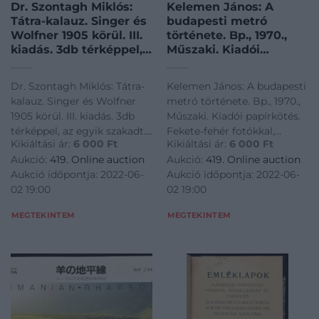
Dr. Szontagh Miklós:
Kelemen János: A
Tátra-kalauz. Singer és
budapesti metró
Wolfner 1905 körül. III.
története. Bp., 1970.,
kiadás. 3db térképpel,
Műszaki. Kiadói
az egyik szakadt.
papírkötés. Fekete-
Kiadói kopott
fehér fotókkal,
Dr. Szontagh Miklós: Tátra-
Kelemen János: A budapesti
vászonkötésben.
ábrákkal, térképekkel
kalauz. Singer és Wolfner
metró története. Bp., 1970.,
illusztrált. Megjelent
1905 körül. III. kiadás. 3db
Műszaki. Kiadói papírkötés.
2700 példányban.
térképpel, az egyik szakadt.
Fekete-fehér fotókkal,
Kikiáltási ár:
6 000
Ft
Kikiáltási ár:
6 000
Ft
Kiadói kopott
ábrákkal, térképekkel
Aukció:
419. Online auction
Aukció:
419. Online auction
vászonkötésben.<a
illusztrált. Megjelent 2700
Aukció időpontja: 2022-06-
Aukció időpontja: 2022-06-
href="https://www.darabanth.com/hu/gyorsarveres/419/kateg
példányban.<a
02 19:00
02 19:00
Utazas-
href="https://www.darabanth.
helytortenet~1000004
MEGTEKINTEM
MEGTEKINTEM