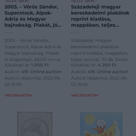
15024. tétel:
15023. tétel:
2003. – Vörös Sándor,
Századeleji magyar
Superstock, Alpok-
kereskedelmi plakátok
Adria és Magyar
reprint kiadása,
bajnokság. Plakát, jó
mappában, teljes
állapotban, 50×70 cm
sorozat, 33 db, 34×24
cm
2003. - Vörös Sándor,
Századeleji magyar
Superstock, Alpok-Adria és
kereskedelmi plakátok
Magyar bajnokság. Plakát,
reprint kiadása, mappában,
jó állapotban, 50x70 cm<a
teljes sorozat, 33 db, 34x24
Kikiáltási ár:
1 000
Ft
Kikiáltási ár:
4 200
Ft
href="https://www.darabanth.com/hu/gyorsarveres/419/kateg
cm<a
Aukció:
419. Online auction
Aukció:
419. Online auction
papirregiseg-
href="https://www.darabanth.
Aukció időpontja: 2022-06-
Aukció időpontja: 2022-06-
egyeb/Plakat~1000003/2003-
papirregiseg-
02 19:00
02 19:00
Voros-Sandor-Superstock-
egyeb/Plakat~1000003/Szazade
Alpok-Adria-es
magyar-kereskedelmi-
MEGTEKINTEM
MEGTEKINTEM
plakatok-r