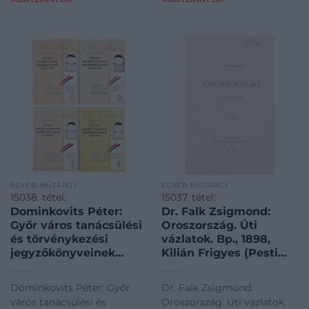
fotókkal illusztrált
EGYÉB MŰTÁRGY
EGYÉB MŰTÁRGY
15038. tétel:
15037. tétel:
Dominkovits Péter:
Dr. Falk Zsigmond:
Győr város tanácsülési
Oroszország. Úti
és törvénykezési
vázlatok. Bp., 1898,
jegyzőkönyveinek
Kilián Frigyes (Pesti
regesztái I. 1600-1605 II.
könyvny.), 1 t. +
1606-1611 III. 1612-1616 IV.
(2)+146+(3) p. + 15 t. (1
Dominkovits Péter: Győr
Dr. Falk Zsigmond:
1617-1621 Városi
kihajtható). Első
város tanácsülési és
Oroszország. Úti vázlatok.
Levéltári Füzetek
kiadás. Szövegközi és