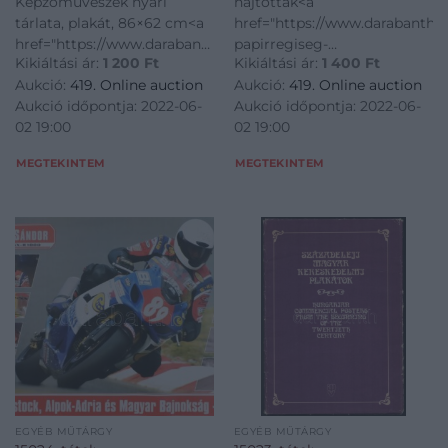
Képzőművészek nyári
hajtottak<a
tárlata, plakát, 86×62 cm<a
href="https://www.darabanth.
href="https://www.darabanth.com/hu/gyorsarveres/419/kateg
papirregiseg-
Kikiáltási ár:
1 200
Ft
Kikiáltási ár:
1 400
Ft
papirregiseg-
egyeb/Plakat~1000003/Uj-
Aukció:
419. Online auction
Aukció:
419. Online auction
egyeb/Plakat~1000003/1990-
iras-es-NATO-plakat-2-db-
Aukció időpontja: 2022-06-
Aukció időpontja: 2022-06-
Szegedi-Kepzomuveszek-
hajtottak~II2556935/?
02 19:00
02 19:00
nyari-tarlata-plakat-
utm_source=affiliate&utm_
86C39762-cm~II2556942/?
MEGTEKINTEM
MEGTEKINTEM
utm_source=a
EGYÉB MŰTÁRGY
EGYÉB MŰTÁRGY