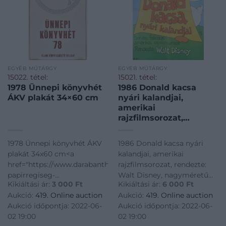
EGYÉB MŰTÁRGY
EGYÉB MŰTÁRGY
15022. tétel:
15021. tétel:
1978 Ünnepi könyvhét
1986 Donald kacsa
ÁKV plakát 34×60 cm
nyári kalandjai,
amerikai
rajzfilmsorozat,
rendezte: Walt Disney,
nagyméretű filmplakát,
1978 Ünnepi könyvhét ÁKV
1986 Donald kacsa nyári
moziplakát, MOKÉP-
plakát 34x60 cm<a
kalandjai, amerikai
MTI Foto, hajtva,
href="https://www.darabanth.com/hu/gyorsarveres/419/kateg
rajzfilmsorozat, rendezte:
80,5×56,5 cm
papirregiseg-
Walt Disney, nagyméretű
Kikiáltási ár:
3 000
Ft
Kikiáltási ár:
6 000
Ft
egyeb/Plakat~1000003/1978-
filmplakát, moziplakát,
Aukció:
419. Online auction
Aukció:
419. Online auction
Unnepi-konyvhet-AKV-
MOKÉP-MTI Foto, hajtva,
Aukció időpontja: 2022-06-
Aukció időpontja: 2022-06-
plakat-34x60-cm~II2579151/?
80,5x56,5 cm<a
02 19:00
02 19:00
utm_source=affiliate&utm_medium=mutargy&utm_campa
href="https://www.darabanth.