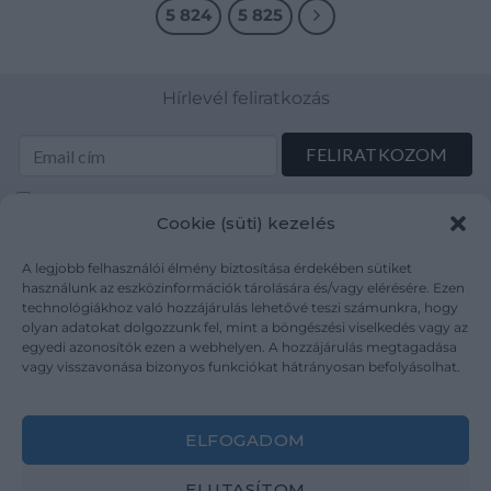
5 824
5 825
Hírlevél feliratkozás
Elolvastam és elfogadom az Adatkezelési tájékoztatót:
Cookie (süti) kezelés
mutargy.com/adatkezelesi-tajekoztato/
A legjobb felhasználói élmény biztosítása érdekében sütiket
Rólunk
Áraink
használunk az eszközinformációk tárolására és/vagy elérésére. Ezen
technológiákhoz való hozzájárulás lehetővé teszi számunkra, hogy
Médiaajánlat
ÁSZF
olyan adatokat dolgozzunk fel, mint a böngészési viselkedés vagy az
Karrier
Adatvédelem
egyedi azonosítók ezen a webhelyen. A hozzájárulás megtagadása
Kapcsolat
Impresszum
vagy visszavonása bizonyos funkciókat hátrányosan befolyásolhat.
Kövesse a műtárgy.com-ot
ELFOGADOM
ELUTASÍTOM