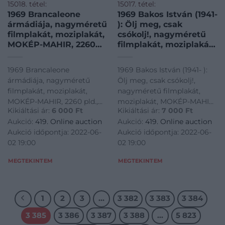
15018. tétel:
15017. tétel:
1969 Brancaleone
1969 Bakos István (1941-
ármádiája, nagyméretű
): Ölj meg, csak
filmplakát, moziplakát,
csókolj!, nagyméretű
MOKÉP-MAHIR, 2260
filmplakát, moziplakát,
pld., hajtva, szélén
MOKÉP-MAHIR, hajtva,
kissé sérült, 81×56,5 cm
apró sérülésekkel,
1969 Brancaleone
1969 Bakos István (1941- ):
82×57 cm
ármádiája, nagyméretű
Ölj meg, csak csókolj!,
filmplakát, moziplakát,
nagyméretű filmplakát,
MOKÉP-MAHIR, 2260 pld.,
moziplakát, MOKÉP-MAHIR,
Kikiáltási ár:
6 000
Ft
Kikiáltási ár:
7 000
Ft
hajtva, szélén kissé sérült,
hajtva, apró sérülésekkel,
Aukció:
419. Online auction
Aukció:
419. Online auction
81x56,5 cm<a
82x57 cm<a
Aukció időpontja: 2022-06-
Aukció időpontja: 2022-06-
href="https://www.darabanth.com/hu/gyorsarveres/419/kateg
href="https://www.darabanth.
02 19:00
02 19:00
papirregiseg-
papirregiseg-
egyeb/Plakat~1000003/1969-
egyeb/Plakat~1000003/1969-
MEGTEKINTEM
MEGTEKINTEM
Brancaleon
B
1
2
3
…
3 382
3 383
3 384
3 385
3 386
3 387
3 388
…
5 823