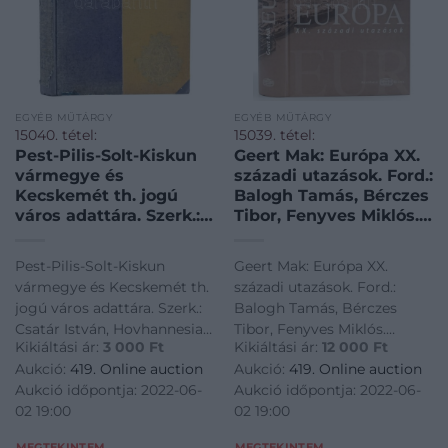
EGYÉB MŰTÁRGY
EGYÉB MŰTÁRGY
15040. tétel:
15039. tétel:
Pest-Pilis-Solt-Kiskun
Geert Mak: Európa XX.
vármegye és
századi utazások. Ford.:
Kecskemét th. jogú
Balogh Tamás, Bérczes
város adattára. Szerk.:
Tibor, Fenyves Miklós.
Csatár István,
Bp.,2005,Európa. Kiadói
Hovhannesian Eghia és
kartonált papírkötés.
Pest-Pilis-Solt-Kiskun
Geert Mak: Európa XX.
Oláh György. Vitéz dr.
vármegye és Kecskemét th.
századi utazások. Ford.:
Endre László alispán
jogú város adattára. Szerk.:
Balogh Tamás, Bérczes
előszavával. Bp., 1939..
Csatár István, Hovhannesian
Tibor, Fenyves Miklós.
Kultúra, 172+164+112+1
Kikiáltási ár:
3 000
Ft
Kikiáltási ár:
12 000
Ft
Eghia és Oláh György. Vitéz
Bp.,2005,Európa. Kiadói
p. Szövegközti
Aukció:
419. Online auction
Aukció:
419. Online auction
dr. Endre László alispán
kartonált papírkötés.<a
Aukció időpontja: 2022-06-
Aukció időpontja: 2022-06-
előszavával. Bp., 1939..
href="https://www.darabanth.
02 19:00
02 19:00
Kultúra, 172+164+112+1 p.
Utazas-
Szövegközti fekete-fehér
helytortenet~1000004/Ge
MEGTEKINTEM
MEGTEKINTEM