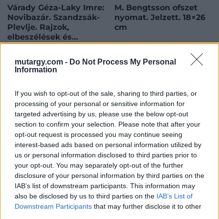
Várady Géza-Laky Imre:
M. Bengtsson ofszet
Novibazár. Szandzsák-
nyomat. Jelzett. 18×26
Plevlje. Rajzok,
cm
elbeszélések és
útleírások Törökország
novibazári
mutargy.com -
Do Not Process My Personal
Várady Géza-Laky Imre:
M. Bengtsson ofszet
szandzsákjából az
Information
Novibazár. Szandzsák-
nyomat. Jelzett. 18x26 cm<a
okkupációtól az
Plevlje. Rajzok, elbeszélések
href="https://www.darabanth.
annekszióig terjedő
és útleírások Törökország
papirregiseg-
If you wish to opt-out of the sale, sharing to third parties, or
időből. Bp., 1912.,
Kikiáltási ár:
10 000
Ft
Kikiáltási ár:
1 000
Ft
novibazári szandzsákjából az
egyeb/Plakat~1000003/M-
processing of your personal or sensitive information for
‘Pátria’, 270+1 p.
Aukció:
419. Online auction
Aukció:
419. Online auction
okkupációtól az annekszióig
Bengtsson-ofszet-nyomat-
targeted advertising by us, please use the below opt-out
Gazdag
Aukció időpontja: 2022-06-
Aukció időpontja: 2022-06-
terjedő időből. Bp., 1912.,
Jelzett-18x26-
section to confirm your selection. Please note that after your
02 19:00
02 19:00
'Pátria', 270+1 p. Gazdag
cm~II2627485/?
opt-out request is processed you may continue seeing
fekete-fehér képanyaggal
utm_source=affiliate&utm_m
interest-based ads based on personal information utilized by
MEGTEKINTEM
MEGTEKINTEM
illusztrált. Kiadói
us or personal information disclosed to third parties prior to
your opt-out. You may separately opt-out of the further
disclosure of your personal information by third parties on the
IAB’s list of downstream participants. This information may
also be disclosed by us to third parties on the
IAB’s List of
Downstream Participants
that may further disclose it to other
third parties.