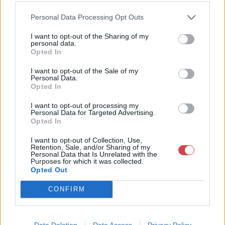
Personal Data Processing Opt Outs
I want to opt-out of the Sharing of my
personal data.
Opted In
EGYÉB MŰTÁRGY
EGYÉB MŰTÁRGY
I want to opt-out of the Sale of my
15028. tétel:
15027. tétel:
Personal Data.
3 db II. világháborús
Adsza-nesze! plakát
Opted In
plakátról készült
reprint kiadása, Jeges
modern reprint, a Hadi
Ernő grafikája, 34×24
I want to opt-out of processing my
Personal Data for Targeted Advertising.
Krónika mellékletei,
cm
Opted In
hajtva, az egyiken
kisebb szakadással,
3 db II. világháborús
Adsza-nesze! plakát reprint
I want to opt-out of Collection, Use,
40×28,5 cm
Retention, Sale, and/or Sharing of my
plakátról készült modern
kiadása, Jeges Ernő
Personal Data that Is Unrelated with the
reprint, a Hadi Krónika
grafikája, 34×24 cm<a
Purposes for which it was collected.
Opted Out
mellékletei, hajtva, az
href="https://www.darabanth.
Kikiáltási ár:
1 200
Ft
Kikiáltási ár:
1 400
Ft
egyiken kisebb szakadással,
papirregiseg-
CONFIRM
Aukció:
419. Online auction
Aukció:
419. Online auction
40x28,5 cm<a
egyeb/Plakat~1000003/Adsza-
Aukció időpontja: 2022-06-
Aukció időpontja: 2022-06-
href="https://www.darabanth.com/hu/gyorsarveres/419/kateg
nesze-plakat-reprint-
02 19:00
02 19:00
papirregiseg-
kiadasa-Jeges-Erno-
egyeb/Plakat~1000003/3-db-
grafikaja-34C39724-
Data Deletion
Data Access
Privacy Policy