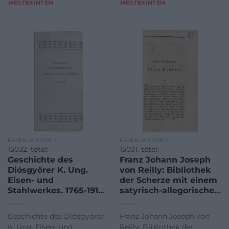
MEGTEKINTEM
MEGTEKINTEM
signature by the
József Ferenc (1840-1922) ál
photographe
EGYÉB MŰTÁRGY
EGYÉB MŰTÁRGY
15032. tétel:
15031. tétel:
Geschichte des
Franz Johann Joseph
Diósgyőrer K. Ung.
von Reilly: Bibliothek
Eisen- und
der Scherze mit einem
Stahlwerkes. 1765-1910.
satyrisch-allegorischen
(A Diósgyőri M. Kir.
Atlasse. Fünfter-
Vas- és Acélgyár
Sechster Band. Wien,
Geschichte des Diósgyőrer
Franz Johann Joseph von
története. 1765-1910.)
1801., Reillyschen
K. Ung. Eisen- und
Reilly: Bibliothek der