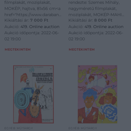
filmplakát, moziplakát,
rendezte: Szemes Mihály,
szakadásokkal,
MOKÉP, hajtva, 81x56 cm<a
nagyméretű filmplakát,
81,5×56,5 cm
href="https://www.darabanth.com/hu/gyorsarveres/419/kateg
moziplakát, MOKÉP-MAHIR,
Kikiáltási ár:
7 000
Ft
Kikiáltási ár:
8 000
Ft
papirregiseg-
3000 pld., hajtva, kis
Aukció:
419. Online auction
Aukció:
419. Online auction
egyeb/Plakat~1000003/1988-
szakadásokkal, 81,5x56,5
Aukció időpontja: 2022-06-
Aukció időpontja: 2022-06-
Hotreal-nagymeretu-
cm<a
02 19:00
02 19:00
filmplakat-moziplakat-
href="https://www.darabanth.
MOKEP-hajtva-81x56-cm~I
papirregiseg-egyeb/Plak
MEGTEKINTEM
MEGTEKINTEM
EGYÉB MŰTÁRGY
EGYÉB MŰTÁRGY