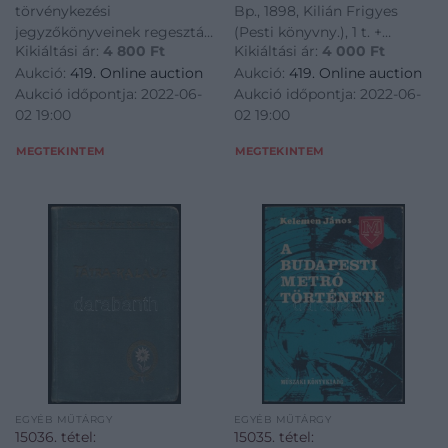
törvénykezési
Bp., 1898, Kilián Frigyes
4.,5.,6.,8. 2001-2005,
egészoldalas, fekete-
jegyzőkönyveinek regesztái
(Pesti könyvny.), 1 t. +
kiadja Győr Megyei
fehér képekkel
Kikiáltási ár:
4 800
Ft
Kikiáltási ár:
4 000
Ft
I. 1600-1605 II. 1606-1611 III.
(2)+146+(3) p. + 15 t. (1
Jogú Város
illusztrálva. Aranyozott
Aukció:
419. Online auction
Aukció:
419. Online auction
1612-1616 IV. 1617-1621 Városi
kihajtható). Első kiadás.
gerincű
Aukció időpontja: 2022-06-
Aukció időpontja: 2022-06-
Levéltári Füzetek 4.,5.,6.,8.
Szövegközi és egészoldalas,
02 19:00
02 19:00
2001-2005, kiadja Győr
fekete-fehér képekkel
Megyei Jogú Város
illusztrálva. Aranyozott
MEGTEKINTEM
MEGTEKINTEM
Levéltára, kiadói
gerincű félvászon-kötés,
papírkötésben, jó
márván
EGYÉB MŰTÁRGY
EGYÉB MŰTÁRGY
15036. tétel:
15035. tétel: