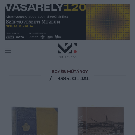
Skip
to
content
EGYÉB MŰTÁRGY
/
3385. OLDAL