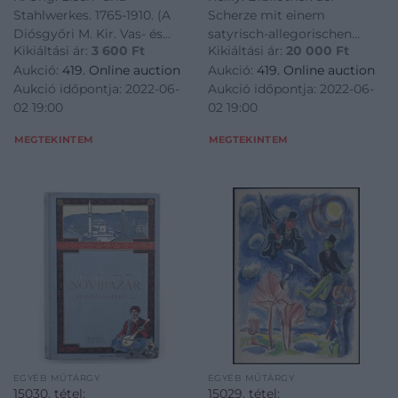
Miskolc, 1910., Szelényi
geographischen
Stahlwerkes. 1765-1910. (A
Scherze mit einem
és Társa, 85 p.+2
Verschleiß-Komtoir, 1-
Diósgyőri M. Kir. Vas- és
satyrisch-allegorischen
(Situationsplan des
343+298 p. +6
Kikiáltási ár:
3 600
Ft
Kikiáltási ár:
20 000
Ft
Acélgyár története. 1765-
Atlasse. Fünfter-Sechster
Eisen- und
(rézmetszetű kézzel
Aukció:
419. Online auction
Aukció:
419. Online auction
1910.) Miskolc, 1910., Szelényi
Band. Wien, 1801.,
Stahlwerkes,
színezett, kihajtható
Aukció időpontja: 2022-06-
Aukció időpontja: 2022-06-
és Társa, 85 p.+2
Reillyschen geographischen
Situationsplan der
02 19:00
02 19:00
(Situationsplan des Eisen-
Verschleiß-Komtoir, 1-
und Stahlwerkes,
343+298 p. +6 (rézmetszetű
MEGTEKINTEM
MEGTEKINTEM
Situationsplan der
kézzel színezett, kihajtható
Fabrikskolonie, kih
térképek, 19x23
EGYÉB MŰTÁRGY
EGYÉB MŰTÁRGY
15030. tétel:
15029. tétel: