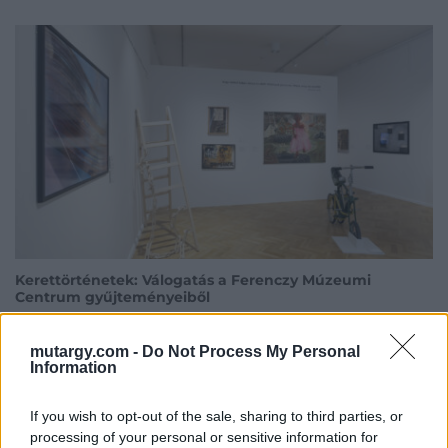
Kiállítás linkje
Kerettörténetek: Válogatás a Ferenczy Múzeumi
Centrum gyűjteményeiből
2026.03.23.
mutargy.com -
Do Not Process My Personal
Ferenczy Károly, Ferenczy Noémi, Ferenczy Béni, Fialka
Information
Olga, Deim Pál, Bukta Imre
Ferenczy Múzeumi Centrum
Megnyitó időpont: 2026.01.22 15:00
If you wish to opt-out of the sale, sharing to third parties, or
01.22 - 01.06
processing of your personal or sensitive information for