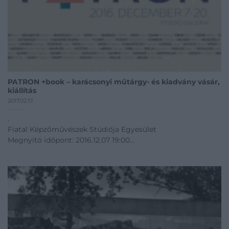
PATRON +book – karácsonyi műtárgy- és kiadvány vásár,
kiállítás
2017.02.17.
.
Fiatal Képzőművészek Stúdiója Egyesület
Megnyitó időpont: 2016.12.07 19:00
12.07 - 12.20
Kiállítás linkje