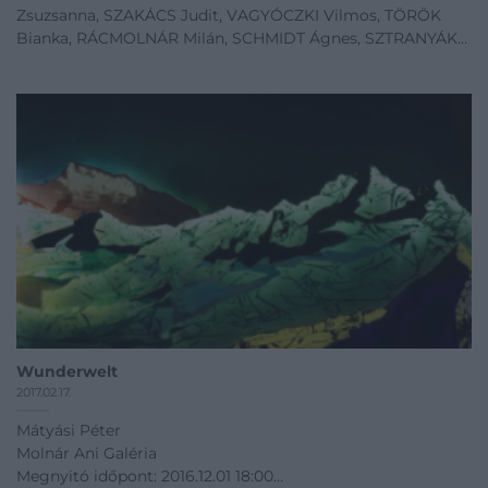
Zsuzsanna, SZAKÁCS Judit, VAGYÓCZKI Vilmos, TÖRÖK
Bianka, RÁCMOLNÁR Milán, SCHMIDT Ágnes, SZTRANYÁK
Zsófia, SZABÓ Mihály, KOVÁCS Levente, FARKAS Róbert,
BARTUS Andrea, SZABÓ Tamás, LAKAT Andrea, KOVÁCS
Mihá
Műcsarnok
Megnyitó időpont: 2016.12.01 18:00
12.01 - 03.05
Kiállítás linkje
Wunderwelt
2017.02.17.
Mátyási Péter
Molnár Ani Galéria
Megnyitó időpont: 2016.12.01 18:00