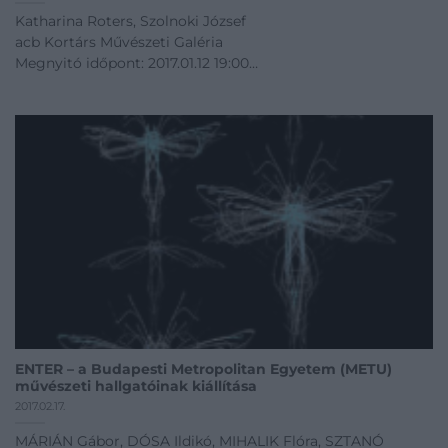
Katharina Roters, Szolnoki József
acb Kortárs Művészeti Galéria
Megnyitó időpont: 2017.01.12 19:00
01.12 - 02.24
Kiállítás linkje
ENTER – a Budapesti Metropolitan Egyetem (METU)
művészeti hallgatóinak kiállítása
2017.02.17.
MÁRIÁN Gábor, DÓSA Ildikó, MIHALIK Flóra, SZTANÓ