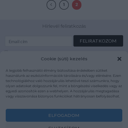
1
2
Hírlevél feliratkozás
Elolvastam és elfogadom az Adatkezelési tájékoztatót:
Cookie (süti) kezelés
mutargy.com/adatkezelesi-tajekoztato/
A legjobb felhasználói élmény biztosítása érdekében sütiket
Rólunk
Áraink
használunk az eszközinformációk tárolására és/vagy elérésére. Ezen
technológiákhoz való hozzájárulás lehetővé teszi számunkra, hogy
Médiaajánlat
ÁSZF
olyan adatokat dolgozzunk fel, mint a böngészési viselkedés vagy az
Karrier
Adatvédelem
egyedi azonosítók ezen a webhelyen. A hozzájárulás megtagadása
Kapcsolat
Impresszum
vagy visszavonása bizonyos funkciókat hátrányosan befolyásolhat.
Kövesse a műtárgy.com-ot
ELFOGADOM