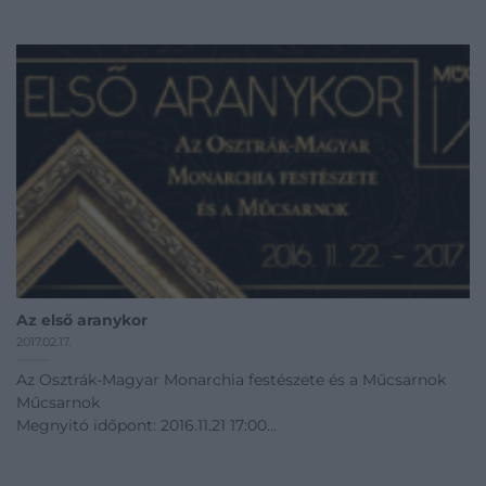
12.01 - 02.24
Kiállítás linkje
Az első aranykor
2017.02.17.
Az Osztrák-Magyar Monarchia festészete és a Műcsarnok
Műcsarnok
Megnyitó időpont: 2016.11.21 17:00
11.21 - 03.12
Kiállítás linkje