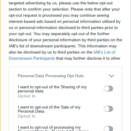
Kiállítás linkje
targeted advertising by us, please use the below opt-out
section to confirm your selection. Please note that after your
opt-out request is processed you may continue seeing
interest-based ads based on personal information utilized by
us or personal information disclosed to third parties prior to
your opt-out. You may separately opt-out of the further
disclosure of your personal information by third parties on the
IAB’s list of downstream participants. This information may
also be disclosed by us to third parties on the
IAB’s List of
Downstream Participants
that may further disclose it to other
third parties.
MODEM 20: VÁLOGATÁS A MODEM GYŰJTEMÉNYÉBŐL
Personal Data Processing Opt Outs
2026.03.23.
I want to opt-out of the Sharing of my
Balogh Kristóf József, Berhidi Mária, Birkás Ákos, Bögös
personal data.
Lóránd, Bukta Imre, Centrala (Małgorzata Kuciewicz &
Opted In
Simone De Iacobis), Csizik Balázs, Daniel Godínez Nivón,
I want to opt-out of the Sale of my
Erhardt Miklós, Erményi Mátyás, Ganczaugh Miklós, Gerber
Personal Data.
Pál, Gosztola Kitti, Gróf Ferenc, Imreh Sándor, Kiss Richárd,
Opted In
Kortmann-Járay Katalin & Mendreczky Karina, Kristóf
Gábor, Nagy Csilla, Oláh Norbert, Pacsika Rudolf, Pettendi-
I want to opt-out of processing my