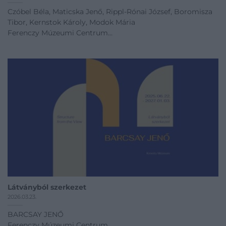
Czóbel Béla, Maticska Jenő, Rippl-Rónai József, Boromisza
Tibor, Kernstok Károly, Modok Mária
Ferenczy Múzeumi Centrum
Megnyitó időpont: 2025.03.29 16:00
03.29 - 09.13
Kiállítás linkje
Látványból szerkezet
2026.03.23.
BARCSAY JENŐ
Ferenczy Múzeumi Centrum