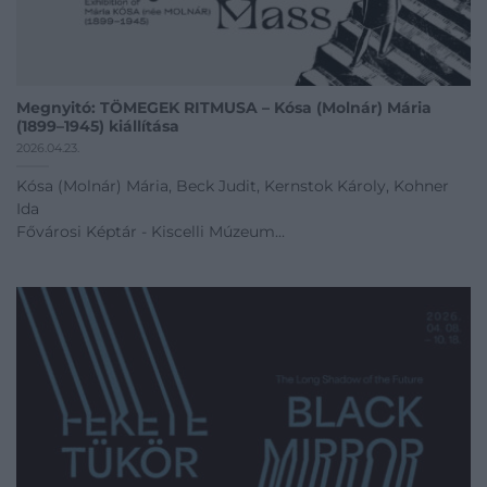
Megnyitó: TÖMEGEK RITMUSA – Kósa (Molnár) Mária
(1899–1945) kiállítása
2026.04.23.
Kósa (Molnár) Mária, Beck Judit, Kernstok Károly, Kohner
Ida
Fővárosi Képtár - Kiscelli Múzeum
Megnyitó időpont: 2026.04.23 15:00
04.23 - 09.06
Kiállítás linkje