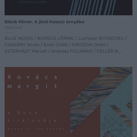
Black Mirror. A jövő hosszú árnyéka
2026.04.07.
BLUE NOSES / BORSOS LŐRINC / Luchezar BOYADJIEV /
CSÁKÁNY István / Endri DANI / DROZDIK Orshi /
ESTERHÁZY Marcell / Andreas FOGARASI / GELLÉR B.
István / GERBER Pál / Oto HUDEC / KASZÁS Tamás /
KERESZTES Zsófia / Krištof KINTERA / KISSPÁL Szabolcs /
Eva KOŤÁTKOVÁ / LAKNER Antal / Ciprian MUREŞAN /
Jevhen NYIKIFOROV / Nam June PAIK / PUKLUS Péter /
Gentian SHKURTI / SOCIÉTÉ RÉALISTE / SZACSVA Y PÁL /
Olekszij SZAJ / SZALAI Tibor / SZOMBATHY Bálint /
TECHNOLOGIE UND DAS UNHEIMLICHE (T + U) / VÁRNAI
Gyula / WALICZKY Tamás / Peter WEIBEL
Ludwig Múzeum - Kortárs Művészeti Múzeum
Megnyitó időpont: 2026.04.07 16:00
04.07 - 10.18
Kiállítás linkje