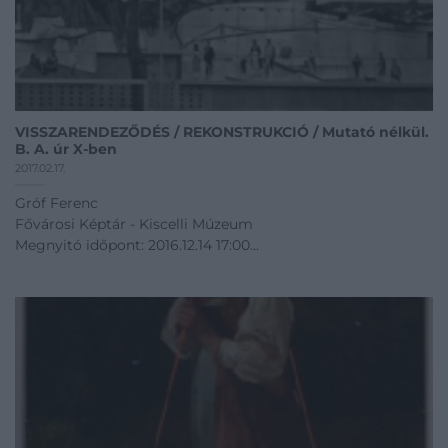
VISSZARENDEZŐDÉS / REKONSTRUKCIÓ / Mutató nélkül.
B. A. úr X-ben
2017.02.17.
Gróf Ferenc
Fővárosi Képtár - Kiscelli Múzeum
Megnyitó időpont: 2016.12.14 17:00
12.14 - 12.30
Kiállítás linkje