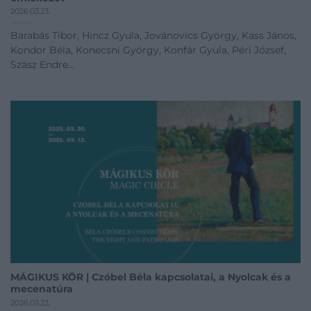
2026.03.23.
Barabás Tibor, Hincz Gyula, Jovánovics György, Kass János,
Kondor Béla, Konecsni György, Konfár Gyula, Péri József,
Szász Endre
Centrális Galéria
Megnyitó időpont: 2024.04.27 14:00
04.27 - 12.31
Kiállítás linkje
MÁGIKUS KÖR | Czóbel Béla kapcsolatai, a Nyolcak és a
mecenatúra
2026.03.23.