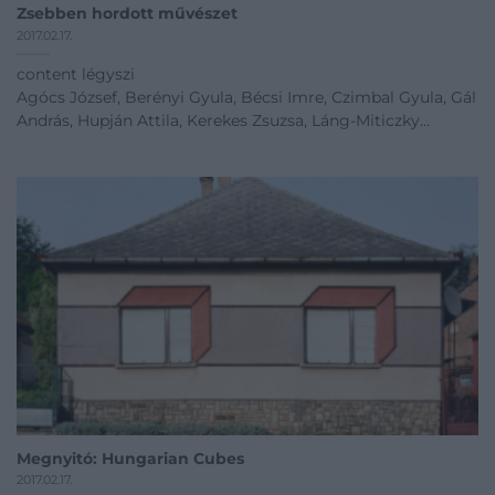
Zsebben hordott művészet
2017.02.17.
content légyszi
Agócs József, Berényi Gyula, Bécsi Imre, Czimbal Gyula, Gál
András, Hupján Attila, Kerekes Zsuzsa, Láng-Miticzky
András, Máthé András, Mike Tamás, Seres Géza, Siklós Péter,
Soltész Boglárka, Tobischka Gabriella, Urbán Ádám, Vajda
János, Zsila Sándor
kArton Galéria és Múzeum - raktArt
Megnyitó időpont: 2017.01.05 18:00
01.05 - 02.28
Kiállítás linkje
Megnyitó: Hungarian Cubes
2017.02.17.