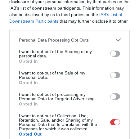
disclosure of your personal information by third parties on the
Cím: Dudás Attila
IAB’s list of downstream participants. This information may
Műgyűjtők Háza kft.
Budapest
also be disclosed by us to third parties on the
IAB’s List of
1023.Bp. Zsigmond tér 11.
Downstream Participants
that may further disclose it to other
1023
third parties.
Telefon: 18008123
Personal Data Processing Opt Outs
Weboldal:
I want to opt-out of the Sharing of my
http://www.mugyujtokhaza.hu
personal data.
Opted In
Bemutatkozás: 2013 nyarán nyitottuk meg Galériánkat
Budapesten, a II. kerületben. Célunk, hogy az eladók optimális
I want to opt-out of the Sale of my
áron, gyorsan találjanak vevőt műtárgyaikra, az eladók pedig
Personal Data.
rendszeresen tudják gazdagítani gyűjteményüket változatos
Opted In
kínálatunkból. Ezért is rendezünk minden második héten,
szerda esténként online árverést! Kedd-től péntek-ig 11.00-este
I want to opt-out of processing my
Personal Data for Targeted Advertising.
18.00 óráig várjuk szeretettel az érdeklődőket.
Opted In
GALÉRIA TOVÁBBI MŰTÁRGYAI
I want to opt-out of Collection, Use,
Retention, Sale, and/or Sharing of my
Personal Data that Is Unrelated with the
Purposes for which it was collected.
Opted Out