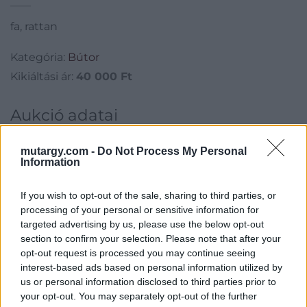
fa, rattan
Kategória:
Bútor
Kikiáltási ár:
40 000
Ft
Aukció adatai
Aukció neve:
252. aukció - festmény, grafika, műtárgy
mutargy.com -
Do Not Process My Personal
Aukció dátuma: 2023.01.25
Information
Aukció ideje: 18:00
If you wish to opt-out of the sale, sharing to third parties, or
Aukció helye: II. Zsigmond tér 8.
processing of your personal or sensitive information for
Tételszám: 3
targeted advertising by us, please use the below opt-out
section to confirm your selection. Please note that after your
opt-out request is processed you may continue seeing
Eladó adatai
interest-based ads based on personal information utilized by
us or personal information disclosed to third parties prior to
Eladó:
Műgyűjtők Háza Kft.
your opt-out. You may separately opt-out of the further