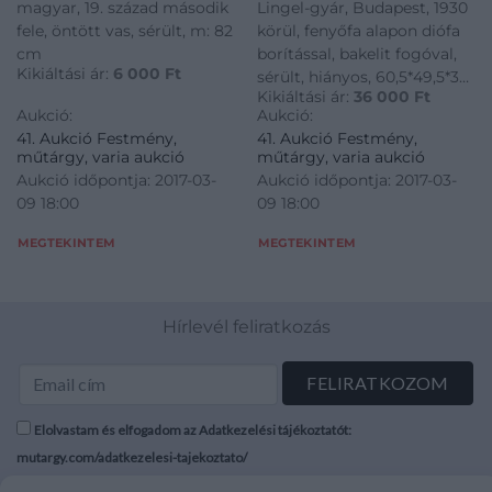
magyar, 19. század második
Lingel-gyár, Budapest, 1930
fele, öntött vas, sérült, m: 82
körül, fenyőfa alapon diófa
cm
borítással, bakelit fogóval,
Kikiáltási ár:
6 000
Ft
sérült, hiányos, 60,5*49,5*37
Kikiáltási ár:
36 000
Ft
cm
Aukció:
Aukció:
41. Aukció Festmény,
41. Aukció Festmény,
műtárgy, varia aukció
műtárgy, varia aukció
Aukció időpontja: 2017-03-
Aukció időpontja: 2017-03-
09 18:00
09 18:00
MEGTEKINTEM
MEGTEKINTEM
Hírlevél feliratkozás
Elolvastam és elfogadom az Adatkezelési tájékoztatót:
mutargy.com/adatkezelesi-tajekoztato/