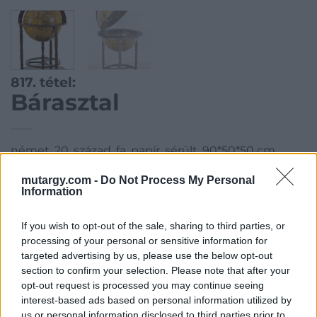
817. tétel:
Bárasztal
német, 20. század, fa, papír, sérült, 90*50*50 cm
mutargy.com -
Do Not Process My Personal
Kategória:
Bútor
Information
Kikiáltási ár:
20 000
Ft
If you wish to opt-out of the sale, sharing to third parties, or
Aukció adatai
processing of your personal or sensitive information for
targeted advertising by us, please use the below opt-out
Aukció neve:
41. Aukció Festmény, műtárgy, varia aukció
section to confirm your selection. Please note that after your
opt-out request is processed you may continue seeing
Aukció dátuma: 2017.03.09
interest-based ads based on personal information utilized by
Aukció ideje: 18:00
us or personal information disclosed to third parties prior to