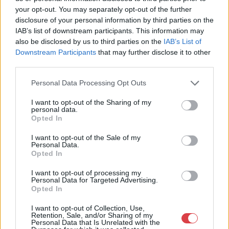
your opt-out. You may separately opt-out of the further
Aukció helye: 1055 Budapest, Falk Miksa utca 24-26.
disclosure of your personal information by third parties on the
Tételszám: 817
IAB’s list of downstream participants. This information may
also be disclosed by us to third parties on the
IAB’s List of
Downstream Participants
that may further disclose it to other
Eladó adatai
third parties.
Eladó:
Biksady Galéria
Personal Data Processing Opt Outs
Cím: Törő Tamás
I want to opt-out of the Sharing of my
Biksady Galéria Kft.
personal data.
1055, Budapest, Falk Miksa u.
Opted In
24-26.
I want to opt-out of the Sale of my
Telefon: 061/784-1111 061/780-
Personal Data.
9307
Opted In
Weboldal:
I want to opt-out of processing my
http://www.biksady.com
Personal Data for Targeted Advertising.
Opted In
GALÉRIA TOVÁBBI MŰTÁRGYAI
I want to opt-out of Collection, Use,
Retention, Sale, and/or Sharing of my
Personal Data that Is Unrelated with the