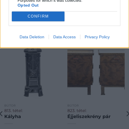
Purposes for which it was collected.
Opted Out
CONFIRM
KAPCSOLÓDÓ MŰTÁRGYAK
Data Deletion
Data Access
Privacy Policy
BÚTOR
BÚTOR
813. tétel:
823. tétel:
Kályha
Éjjeliszekrény pár