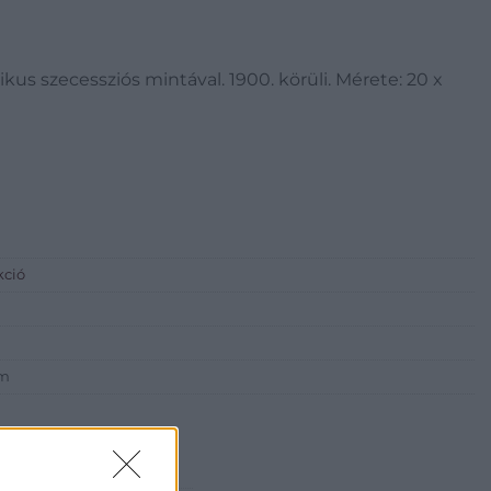
kus szecessziós mintával. 1900. körüli. Mérete: 20 x
kció
em