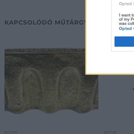
Opted 
I want t
of my P
KAPCSOLÓDÓ MŰTÁRGYAK
was col
Opted 
BÚTOR
BÚTOR