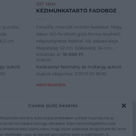
307. tétel:
KÉZIMUNKATARTÓ FADOBOZ
y gurulós
Fenyőfa, intarziát imitáló festéssel. Négy
eje.
lábon álló fordított gúla forma levehető
6,5 cm.
négyszögletes fedéllel. XX. század eleje.
Magasság: 52 cm. Szélesség: 34 cm.
Kikiáltási ár:
16 000
Ft
Mélység: 34 cm
Aukció:
gy aukció
Karácsonyi festmény és műtárgy aukció
:00
Aukció időpontja: 2017-11-30 18:00
MEGTEKINTEM
Cookie (süti) kezelés
elhasználói élmény biztosítása érdekében sütiket használunk az
mációk tárolására és/vagy elérésére. Ezen technológiákhoz való
m/adatkezelesi-tajekoztato/
s lehetővé teszi számunkra, hogy olyan adatokat dolgozzunk fel, mint
i viselkedés vagy az egyedi azonosítók ezen a webhelyen. A