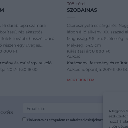
308. tétel:
UM
SZOBAINAS
. 16 darab pipa számára
Cseresznyefa és sárgaréz. Nég
lcborítású, réz akasztós
lábon álló állvány. XX. század el
alfülek további hosszú szárú
Magasság: 96 cm. Szélesség: 4
ső részen egy üveges
Mélység: 34,5 cm
0 000
Ft
Kikiáltási ár:
8 000
Ft
özéptájon fiókkal, alatta
Aukció:
rénnyel. XX. század eleje.
stmény és műtárgy aukció
Karácsonyi festmény és műtár
 cm. S
ja: 2017-11-30 18:00
Aukció időpontja: 2017-11-30 18
MEGTEKINTEM
kozás
A legjobb f
eszközinfor
Elolvastam és elfogadom az Adatkezelési tájékoztatót: mutargy.co
hozzájárulá
a böngészés