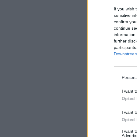
If you wish 
sensitive in
confirm you
continue se
information 
further disc
participants
Downstream 
Persona
I want t
Opted 
I want t
Opted 
I want 
Advertis