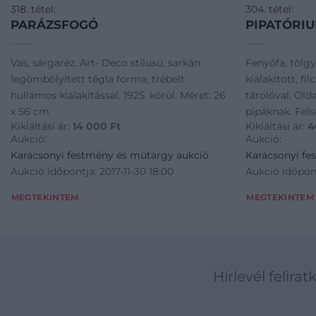
318. tétel:
304. tétel:
PARÁZSFOGÓ
PIPATÓRI
Vas, sárgaréz. Art- Deco stílusú, sarkán
Fenyőfa, tölgy
legömbölyített tégla forma, trébelt
kialakított, fi
hullámos kialakítással. 1925. körül. Méret: 26
tárolóval. Old
x 56 cm
pipáknak. Fel
Kikiáltási ár:
14 000
Ft
Kikiáltási ár:
4
szekrénnyel, k
Aukció:
Aukció:
kétpolcos szek
Karácsonyi festmény és műtárgy aukció
Karácsonyi fe
Magasság: 179
Aukció időpontja: 2017-11-30 18:00
Aukció időpont
MEGTEKINTEM
MEGTEKINTEM
Hírlevél felirat