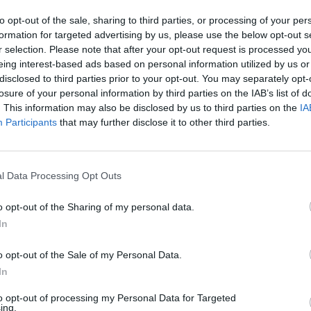
Eladó:
Pári
to opt-out of the sale, sharing to third parties, or processing of your per
Cím: Tóth 
formation for targeted advertising by us, please use the below opt-out s
NESJU Kft.
r selection. Please note that after your opt-out request is processed y
Pécs
eing interest-based ads based on personal information utilized by us or
Múzeum kr
disclosed to third parties prior to your opt-out. You may separately opt-
7635
losure of your personal information by third parties on the IAB’s list of
. This information may also be disclosed by us to third parties on the
IA
Telefon: 0
Participants
that may further disclose it to other third parties.
Weboldal:
Bemutatkozás: Galériánk Budapest belvárosában,
mellett található. Érdeklődési körünk: Antik Zso
l Data Processing Opt Outs
festészet,modern szobrok-kisplasztikák és műtárg
bútorok ,üveg ritkaságok. Árveréseinken modern 
Hagyatékok,gyűjtemények felértékelésével ,kezelé
o opt-out of the Sharing of my personal data.
In
GALÉRIA TOVÁBBI MŰTÁRGYAI
o opt-out of the Sale of my Personal Data.
In
to opt-out of processing my Personal Data for Targeted
ing.