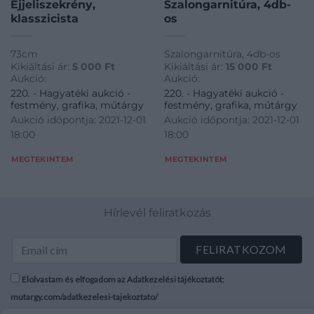
Éjjeliszekrény,
Szalongarnitúra, 4db-
klasszicista
os
73cm
Szalongarnitúra, 4db-os
Kikiáltási ár:
5 000
Ft
Kikiáltási ár:
15 000
Ft
Aukció:
Aukció:
220. - Hagyatéki aukció -
220. - Hagyatéki aukció -
festmény, grafika, műtárgy
festmény, grafika, műtárgy
Aukció időpontja: 2021-12-01
Aukció időpontja: 2021-12-01
18:00
18:00
MEGTEKINTEM
MEGTEKINTEM
Hírlevél feliratkozás
Elolvastam és elfogadom az Adatkezelési tájékoztatót:
mutargy.com/adatkezelesi-tajekoztato/