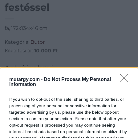
festéssel
fa, 172x134x46 cm
Kategória:
Bútor
Kikiáltási ár:
10 000
Ft
Aukció adatai
Aukció neve:
220. - Hagyatéki aukció - festmény, grafika,
mutargy.com -
Do Not Process My Personal
Information
műtárgy
Aukció dátuma: 2021.12.01
If you wish to opt-out of the sale, sharing to third parties, or
Aukció ideje: 18:00
processing of your personal or sensitive information for
targeted advertising by us, please use the below opt-out
Aukció helye: II. Zsigmond tér 8.
section to confirm your selection. Please note that after your
Tételszám: 136
opt-out request is processed you may continue seeing
interest-based ads based on personal information utilized by