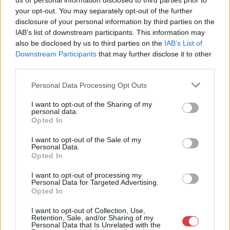
us or personal information disclosed to third parties prior to
Eladó adatai
your opt-out. You may separately opt-out of the further
disclosure of your personal information by third parties on the
Eladó:
Műgyűjtők Háza Kft.
IAB’s list of downstream participants. This information may
Cím: Dudás Attila
also be disclosed by us to third parties on the
IAB’s List of
Műgyűjtők Háza kft.
Downstream Participants
that may further disclose it to other
Budapest
third parties.
1023.Bp. Zsigmond tér 11.
1023
Personal Data Processing Opt Outs
Telefon: 18008123
I want to opt-out of the Sharing of my
personal data.
Weboldal:
Opted In
http://www.mugyujtokhaza.hu
I want to opt-out of the Sale of my
Bemutatkozás: 2013 nyarán nyitottuk meg Galériánkat
Personal Data.
Budapesten, a II. kerületben. Célunk, hogy az eladók optimális
Opted In
áron, gyorsan találjanak vevőt műtárgyaikra, az eladók pedig
rendszeresen tudják gazdagítani gyűjteményüket változatos
I want to opt-out of processing my
kínálatunkból. Ezért is rendezünk minden második héten,
Personal Data for Targeted Advertising.
Opted In
szerda esténként online árverést! Kedd-től péntek-ig 11.00-este
18.00 óráig várjuk szeretettel az érdeklődőket.
I want to opt-out of Collection, Use,
Retention, Sale, and/or Sharing of my
Personal Data that Is Unrelated with the
GALÉRIA TOVÁBBI MŰTÁRGYAI