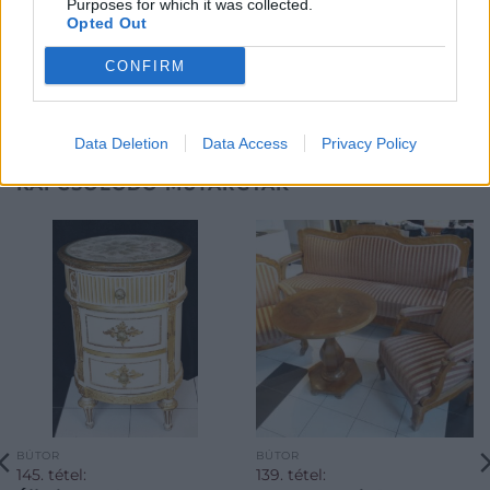
Purposes for which it was collected.
Opted Out
CONFIRM
Data Deletion
Data Access
Privacy Policy
KAPCSOLÓDÓ MŰTÁRGYAK
BÚTOR
BÚTOR
145. tétel:
139. tétel: