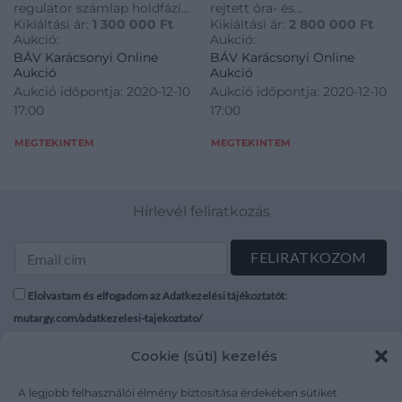
regulátor számlap holdfázis
rejtett óra- és
Kikiáltási ár:
1 300 000
Ft
Kikiáltási ár:
2 800 000
Ft
kijelzéssel, zafír kristályüveg
percmutatókkal,
Aukció:
Aukció:
30 méterig vízálló tok,
aranyszámlap vésett
BÁV Karácsonyi Online
BÁV Karácsonyi Online
automata 43 köves
díszítéssel és briliáns
Aukció
Aukció
szerkezet (GPFJ), 40
ékítéssel, 58 db briliáns cca:
Aukció időpontja: 2020-12-10
Aukció időpontja: 2020-12-10
darabos limitál kiadás,
1,6ct (M,H-S, Vs-P1), számlap
17:00
17:00
bruttó 75 g. Frank Jutzi a
közepébe foglalt
világ els
csiszolatlan oktaéd
MEGTEKINTEM
MEGTEKINTEM
Hírlevél feliratkozás
Elolvastam és elfogadom az Adatkezelési tájékoztatót:
mutargy.com/adatkezelesi-tajekoztato/
Cookie (süti) kezelés
Rólunk
Áraink
Médiaajánlat
ÁSZF
A legjobb felhasználói élmény biztosítása érdekében sütiket