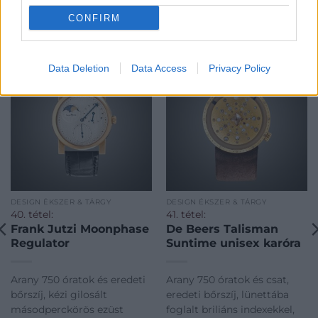
CONFIRM
KAPCSOLÓDÓ MŰTÁRGYAK
Data Deletion
Data Access
Privacy Policy
DESIGN ÉKSZER & TÁRGY
DESIGN ÉKSZER & TÁRGY
40. tétel:
41. tétel:
Frank Jutzi Moonphase
De Beers Talisman
Regulator
Suntime unisex karóra
Arany 750 óratok és eredeti
Arany 750 óratok és csat,
bőrszíj, kézi gilosált
eredeti bőrszíj, lünettába
másodperckörös ezüst
foglalt briliáns indexekkel,