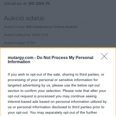
Kikiáltási ár:
80 000
Ft
Aukció adatai
Aukció neve:
BÁV Karácsonyi Online Aukció
Aukció dátuma: 2020.12.10
Aukció ideje: 17:00
Aukció helye:
http://www.axioart.com
mutargy.com -
Do Not Process My Personal
Tételszám: 24
Information
Eladó adatai
If you wish to opt-out of the sale, sharing to third parties, or
processing of your personal or sensitive information for
Eladó:
BÁV ART Aukciósház és
targeted advertising by us, please use the below opt-out
Galéria
section to confirm your selection. Please note that after your
opt-out request is processed you may continue seeing
Cím: BÁV ZRt.
interest-based ads based on personal information utilized by
1027 Budapest, Csalogány u.
us or personal information disclosed to third parties prior to
23-33.
your opt-out. You may separately opt-out of the further
Telefon: (06 1) 331 0513