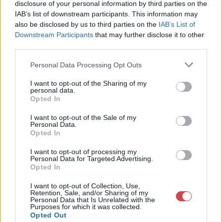
disclosure of your personal information by third parties on the
IAB’s list of downstream participants. This information may
Weboldal:
http://bav-art.hu
also be disclosed by us to third parties on the
IAB’s List of
Bemutatkozás: Az ország legnagyobb múltú, 240 esztendeje
Downstream Participants
that may further disclose it to other
jogfolytonosan működő magyar vállalkozásaként a BÁV ZRt.
third parties.
óriási tapasztalatával, szakmai tekintélyével és
megbízhatóságával hagyományosan a magyar
Personal Data Processing Opt Outs
műkereskedelem meghatározó szereplője. A 2007-ben
megújult BÁV Aukciósház mára a magyarországi
I want to opt-out of the Sharing of my
műkereskedelem egyik legfontosabb színterévé, kereskedelmi
personal data.
Opted In
és árverési központtá vált. . Hazánk legnagyobb
műkereskedelmi üzlethálózatával rendelkező BÁV ZRt.
I want to opt-out of the Sale of my
felkészült munkatársai a hét hat napján állnak a műtárgyat
Personal Data.
eladni, vagy venni kívánók rendelkezésére.
Opted In
I want to opt-out of processing my
GALÉRIA TOVÁBBI MŰTÁRGYAI
Personal Data for Targeted Advertising.
Opted In
I want to opt-out of Collection, Use,
Retention, Sale, and/or Sharing of my
Personal Data that Is Unrelated with the
Purposes for which it was collected.
Opted Out