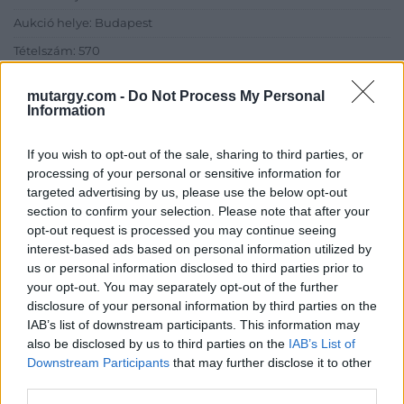
Aukció helye: Budapest
Tételszám: 570
mutargy.com -
Do Not Process My Personal
Eladó adatai
Information
Eladó:
BÁV ART Aukciósház és
If you wish to opt-out of the sale, sharing to third parties, or
Galéria
processing of your personal or sensitive information for
Cím: BÁV ZRt.
targeted advertising by us, please use the below opt-out
1027 Budapest, Csalogány u.
section to confirm your selection. Please note that after your
23-33.
opt-out request is processed you may continue seeing
interest-based ads based on personal information utilized by
Telefon: (06 1) 331 0513
us or personal information disclosed to third parties prior to
Weboldal:
http://bav-art.hu
your opt-out. You may separately opt-out of the further
Bemutatkozás: Az ország legnagyobb múltú, 240 esztendeje
disclosure of your personal information by third parties on the
jogfolytonosan működő magyar vállalkozásaként a BÁV ZRt.
IAB’s list of downstream participants. This information may
óriási tapasztalatával, szakmai tekintélyével és
also be disclosed by us to third parties on the
IAB’s List of
megbízhatóságával hagyományosan a magyar
Downstream Participants
that may further disclose it to other
műkereskedelem meghatározó szereplője. A 2007-ben
third parties.
megújult BÁV Aukciósház mára a magyarországi