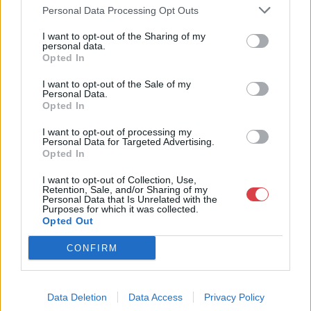
műkereskedelem egyik legfontosabb színterévé, kereskedelmi
Personal Data Processing Opt Outs
és árverési központtá vált. . Hazánk legnagyobb
műkereskedelmi üzlethálózatával rendelkező BÁV ZRt.
I want to opt-out of the Sharing of my
personal data.
felkészült munkatársai a hét hat napján állnak a műtárgyat
Opted In
eladni, vagy venni kívánók rendelkezésére.
I want to opt-out of the Sale of my
Personal Data.
GALÉRIA TOVÁBBI MŰTÁRGYAI
Opted In
I want to opt-out of processing my
Personal Data for Targeted Advertising.
Opted In
I want to opt-out of Collection, Use,
Retention, Sale, and/or Sharing of my
Personal Data that Is Unrelated with the
Purposes for which it was collected.
KAPCSOLÓDÓ MŰTÁRGYAK
Opted Out
CONFIRM
Data Deletion
Data Access
Privacy Policy