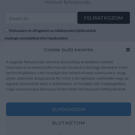
Hírlevél feliratkozás
Elolvastam és elfogadom az Adatkezelési tájékoztatót:
mutargy.com/adatkezelesi-tajekoztato/
Cookie (süti) kezelés
Rólunk
Áraink
Médiaajánlat
ÁSZF
A legjobb felhasználói élmény biztosítása érdekében sütiket
használunk az eszközinformációk tárolására és/vagy elérésére. Ezen
Karrier
Adatvédelem
technológiákhoz való hozzájárulás lehetővé teszi számunkra, hogy
Kapcsolat
Impresszum
olyan adatokat dolgozzunk fel, mint a böngészési viselkedés vagy az
egyedi azonosítók ezen a webhelyen. A hozzájárulás megtagadása
vagy visszavonása bizonyos funkciókat hátrányosan befolyásolhat.
Kövesse a műtárgy.com-ot
ELFOGADOM
ELUTASÍTOM
Weboldal és Webshop készítés:
Ferenczi Sándor