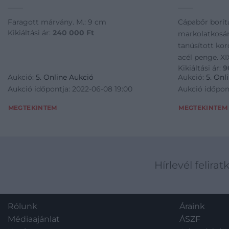
Faragott márvány. M.: 9 cm
Cápabőr borít
Kikiáltási ár:
240 000
Ft
markolatkosár
tanúsított kor
acél penge. XI
Kikiáltási ár:
9
cm
Aukció:
5. Online Aukció
Aukció:
5. Onl
Aukció időpontja: 2022-06-08 19:00
Aukció időpon
MEGTEKINTEM
MEGTEKINTEM
Hírlevél felirat
Rólunk
Áraink
Médiaajánlat
ÁSZF