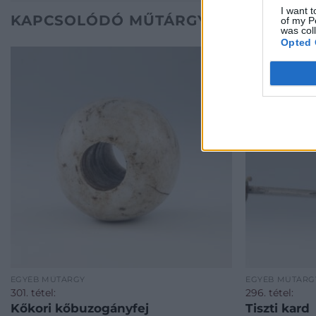
I want t
KAPCSOLÓDÓ MŰTÁRGYAK
of my P
was col
Opted 
EGYÉB MŰTÁRGY
EGYÉB MŰTÁRG
301. tétel:
296. tétel:
Kőkori kőbuzogányfej
Tiszti kard