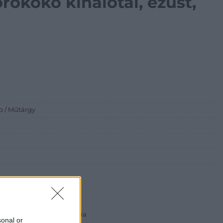
orokokó kínálótál, ezüst,
p / Műtárgy
 ART Aukciósház és Galéria
sonal or