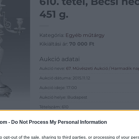
610. tétel, Bécsi ne
451 g.
Kategória:
Egyéb műtárgy
Kikiáltási ár:
70 000
Ft
Aukció adatai
Aukció neve:
67. Művészeti Aukció / Harmadik na
Aukció dátuma: 2015.11.12
Aukció ideje: 17:00
Aukció helye: Budapest
Tételszám: 610
com -
Do Not Process My Personal Information
Eladó adatai
Eladó:
BÁV
to opt-out of the sale, sharing to third parties, or processing of your per