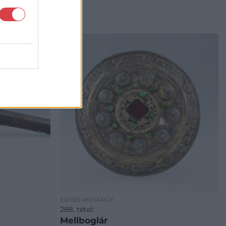
EGYÉB MŰTÁRGY
288. tétel:
Mellboglár