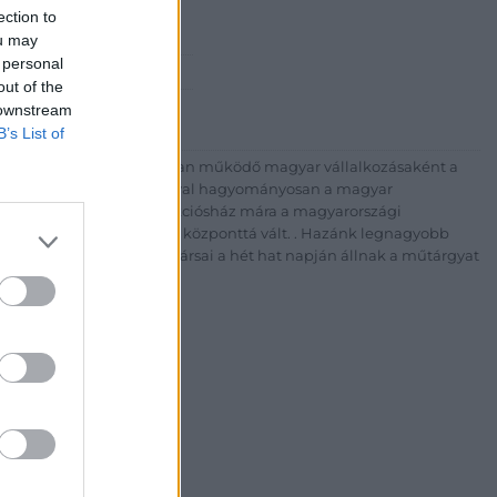
Rt.
ection to
est, Csalogány u. 23-33.
ou may
 personal
 1) 331 0513
out of the
http://bav-art.hu
 downstream
B’s List of
 esztendeje jogfolytonosan működő magyar vállalkozásaként a
télyével és megbízhatóságával hagyományosan a magyar
7-ben megújult BÁV Aukciósház mára a magyarországi
kereskedelmi és árverési központtá vált. . Hazánk legnagyobb
 ZRt. felkészült munkatársai a hét hat napján állnak a műtárgyat