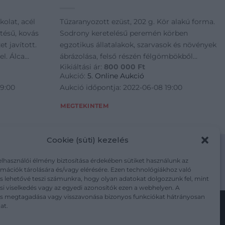
kolat, acél
Tűzaranyozott ezüst, 202 g. Kör alakú forma.
tésű, kovás
Sodrony keretelésű peremén körben
t javított.
egzotikus állatalakok, szarvasok és növények
l. Álca
ábrázolása, felső részén félgömbökből
Kikiáltási ár:
800 000
Ft
zázad vége. H.:
összeépített gyűrű, közepén kiemelkedő
Aukció:
5. Online Aukció
négyzetes foglalatban piros kővel, körben
19:00
Aukció időpontja: 2022-06-08 19:00
karmos fogla
MEGTEKINTEM
Cookie (süti) kezelés
elhasználói élmény biztosítása érdekében sütiket használunk az
mációk tárolására és/vagy elérésére. Ezen technológiákhoz való
m/adatkezelesi-tajekoztato/
s lehetővé teszi számunkra, hogy olyan adatokat dolgozzunk fel, mint
i viselkedés vagy az egyedi azonosítók ezen a webhelyen. A
ás megtagadása vagy visszavonása bizonyos funkciókat hátrányosan
at.
Kövesse a műtárgy.com-ot