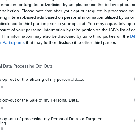
Cím: BÁV Z
formation for targeted advertising by us, please use the below opt-out s
1027 Budap
r selection. Please note that after your opt-out request is processed y
eing interest-based ads based on personal information utilized by us or
Telefon: (06
disclosed to third parties prior to your opt-out. You may separately opt-
Weboldal:
losure of your personal information by third parties on the IAB’s list of
. This information may also be disclosed by us to third parties on the
IA
Participants
that may further disclose it to other third parties.
Bemutatkozás: Az ország legnagyobb múltú, 240
BÁV ZRt. óriási tapasztalatával, szakmai tekin
műkereskedelem meghatározó szereplője. A 200
műkereskedelem egyik legfontosabb színterévé, 
l Data Processing Opt Outs
műkereskedelmi üzlethálózatával rendelkező BÁV
eladni, vagy venni kívánók rendelkezésére.
o opt-out of the Sharing of my personal data.
In
GALÉRIA TOVÁBBI MŰTÁRGYAI
o opt-out of the Sale of my Personal Data.
In
to opt-out of processing my Personal Data for Targeted
ing.
In