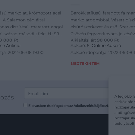
ású markolat, krómozott acél
Barokk stílusú, faragott fa mar
. A Salamon cég által
markolatgombbal. Vésett díszí
onás díszítésű, maratott angol
elsütőszerkezet és cső. Szerkeze
X. század második fele. H.: 99
Csövén fegyverkovács jelzéséve
0 000
Ft
Kikiáltási ár:
90 000
Ft
töltővesszővel. Balkán, XVIII. s
ine Aukció
Aukció:
5. Online Aukció
43,5 cm
tja: 2022-06-08 19:00
Aukció időpontja: 2022-06-08 
MEGTEKINTEM
kozás
A legjobb f
eszközinfor
Elolvastam és elfogadom az Adatkezelési tájékoztatót: mutargy.co
hozzájárulá
a böngészés
hozzájárul
befolyásolh