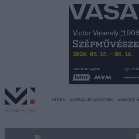
Skip
to
content
HÍREK
AKTUÁLIS AUKCIÓK
AUKCIÓ 