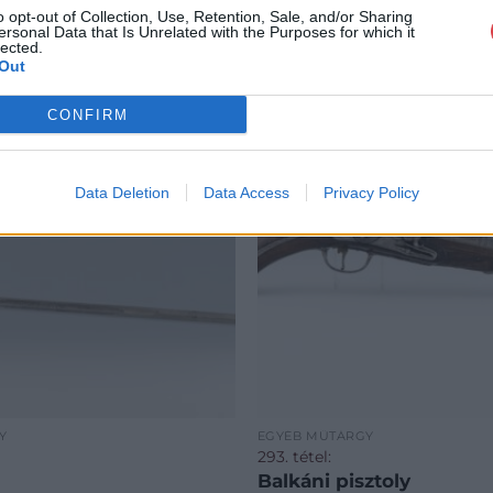
o opt-out of Collection, Use, Retention, Sale, and/or Sharing
ersonal Data that Is Unrelated with the Purposes for which it
lected.
Out
CONFIRM
Data Deletion
Data Access
Privacy Policy
Y
EGYÉB MŰTÁRGY
293. tétel:
Balkáni pisztoly