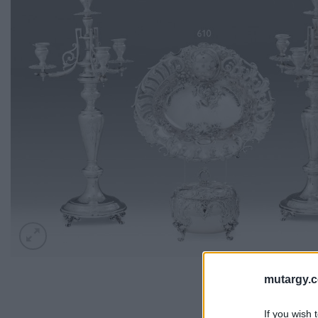
mutargy.
If you wish 