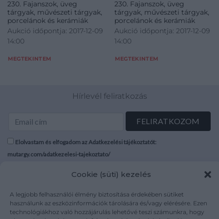
230. Fajanszok, üveg
230. Fajanszok, üveg
restaurált, 27, 5*16 cm
tárgyak, művészeti tárgyak,
tárgyak, művészeti tárgyak,
porcelánok és kerámiák
porcelánok és kerámiák
Aukció időpontja: 2017-12-09
Aukció időpontja: 2017-12-09
14:00
14:00
MEGTEKINTEM
MEGTEKINTEM
Hírlevél feliratkozás
Elolvastam és elfogadom az Adatkezelési tájékoztatót:
mutargy.com/adatkezelesi-tajekoztato/
Cookie (süti) kezelés
Rólunk
Áraink
Médiaajánlat
ÁSZF
A legjobb felhasználói élmény biztosítása érdekében sütiket
Karrier
Adatvédelem
használunk az eszközinformációk tárolására és/vagy elérésére. Ezen
technológiákhoz való hozzájárulás lehetővé teszi számunkra, hogy
Kapcsolat
Impresszum