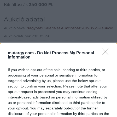
Kikiáltási ár:
240 000
Ft
Aukció adatai
Aukció neve:
Nagyházi Galéria és Aukciósház 2015.05.29-i aukció
Aukció dátuma: 2015.05.29
Aukció ideje: 12:00
Aukció helye: Budapest, V. Balaton utca 8.
mutargy.com -
Do Not Process My Personal
Information
Tételszám: 701
If you wish to opt-out of the sale, sharing to third parties, or
processing of your personal or sensitive information for
Eladó adatai
targeted advertising by us, please use the below opt-out
Eladó:
Nagyházi Galéria és
section to confirm your selection. Please note that after your
Aukciósház
opt-out request is processed you may continue seeing
interest-based ads based on personal information utilized by
Cím: Müller Márta
us or personal information disclosed to third parties prior to
Nagyházi Galéria és Aukciósház
your opt-out. You may separately opt-out of the further
Kft.
disclosure of your personal information by third parties on the
1055 Budapest, Balaton utca 8.