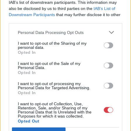
IAB’s list of downstream participants. This information may
Telefon: +361 475 6000 +361
also be disclosed by us to third parties on the
IAB’s List of
4756005
Downstream Participants
that may further disclose it to other
third parties.
Weboldal:
http://www.nagyhazi.hu
Personal Data Processing Opt Outs
Bemutatkozás: Magas színvonalú festmények és műtárgyak,
bútorok, szőnyegek, üveg, porcelán és ezüst tárgyak, ékszerek,
I want to opt-out of the Sharing of my
personal data.
néprajzi tárgyak értékesítése és aukcionálása. Hagyatékok és
Opted In
gyűjtemények árverezése. Ingyenes értékbecslés. Árveréseinkre
a tárgyfelvétel folyamatos.
I want to opt-out of the Sale of my
Personal Data.
Opted In
GALÉRIA TOVÁBBI MŰTÁRGYAI
I want to opt-out of processing my
Personal Data for Targeted Advertising.
Opted In
I want to opt-out of Collection, Use,
Retention, Sale, and/or Sharing of my
Personal Data that Is Unrelated with the
Purposes for which it was collected.
Opted Out
KAPCSOLÓDÓ MŰTÁRGYAK