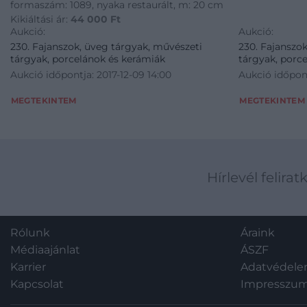
formaszám: 1089, nyaka restaurált, m: 20 cm
Kikiáltási ár:
44 000
Ft
Aukció:
Aukció:
230. Fajanszok, üveg tárgyak, művészeti
230. Fajanszo
tárgyak, porcelánok és kerámiák
tárgyak, porc
Aukció időpontja: 2017-12-09 14:00
Aukció időpont
MEGTEKINTEM
MEGTEKINTEM
Hírlevél felirat
Rólunk
Áraink
Médiaajánlat
ÁSZF
Karrier
Adatvédel
Kapcsolat
Impresszu