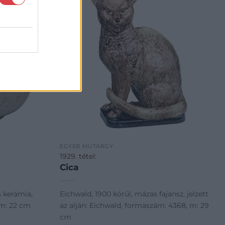
EGYÉB MŰTÁRGY
1929. tétel:
Cica
s kerámia,
Eichwald, 1900 körül, mázas fajansz, jelzett
, m: 22 cm
az alján: Eichwald, formaszám: 4368, m: 29
cm