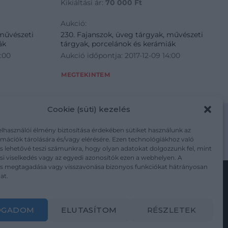
Kikiáltási ár:
70 000
Ft
Aukció:
 művészeti
230. Fajanszok, üveg tárgyak, művészeti
ák
tárgyak, porcelánok és kerámiák
4:00
Aukció időpontja: 2017-12-09 14:00
MEGTEKINTEM
Cookie (süti) kezelés
elhasználói élmény biztosítása érdekében sütiket használunk az
mációk tárolására és/vagy elérésére. Ezen technológiákhoz való
m/adatkezelesi-tajekoztato/
s lehetővé teszi számunkra, hogy olyan adatokat dolgozzunk fel, mint
i viselkedés vagy az egyedi azonosítók ezen a webhelyen. A
ás megtagadása vagy visszavonása bizonyos funkciókat hátrányosan
at.
Kövesse a műtárgy.com-ot
OGADOM
ELUTASÍTOM
RÉSZLETEK