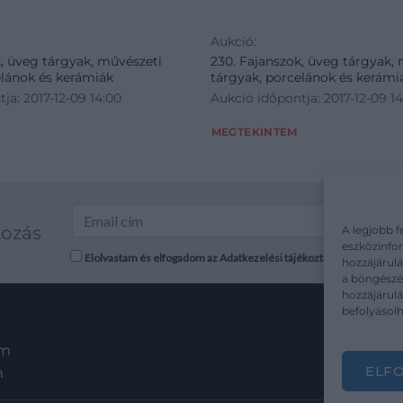
Aukció:
k, üveg tárgyak, művészeti
230. Fajanszok, üveg tárgyak,
elánok és kerámiák
tárgyak, porcelánok és kerámi
ja: 2017-12-09 14:00
Aukció időpontja: 2017-12-09 1
MEGTEKINTEM
kozás
A legjobb f
eszközinfor
Elolvastam és elfogadom az Adatkezelési tájékoztatót: mutargy.co
hozzájárulá
a böngészés
hozzájárul
befolyásolh
em
ELF
m