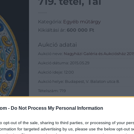
719. tétel, Tál
Kategória:
Egyéb műtárgy
Kikiáltási ár:
600 000
Ft
Aukció adatai
Aukció neve:
Nagyházi Galéria és Aukciósház 2015
Aukció dátuma: 2015.05.29
Aukció ideje: 12:00
Aukció helye: Budapest, V. Balaton utca 8.
Tételszám: 719
Eladó adatai
com -
Do Not Process My Personal Information
Eladó:
Nagyház
to opt-out of the sale, sharing to third parties, or processing of your per
Cím: Müller M
formation for targeted advertising by us, please use the below opt-out s
Nagyházi Galér