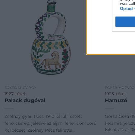
was col
Opted 
EGYÉB MŰTÁRGY
EGYÉB MŰTÁRG
1927. tétel:
1923. tétel:
Palack dugóval
Hamuzó
Zsolnay gyár, Pécs, 1910 körül, festett
Gorka Géza (1
fehércserép, jelezve az alján, fehér domború
kerámia, jelezv
Kikiáltási ár:
2
körpecsét, Zsolnay Pécs felirattal,