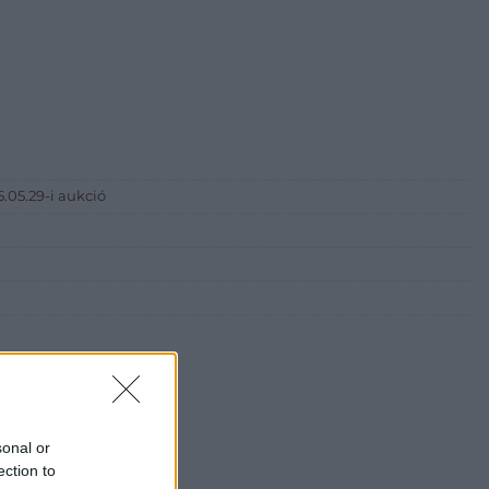
.05.29-i aukció
i Galéria és Aukciósház
sonal or
árta
ection to
ia és Aukciósház Kft.