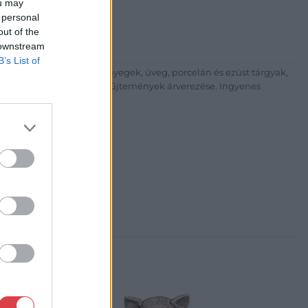
ou may
 Balaton utca 8.
 personal
475 6000 +361 4756005
out of the
 downstream
p://www.nagyhazi.hu
B’s List of
űtárgyak, bútorok, szőnyegek, üveg, porcelán és ezüst tárgyak,
ionálása. Hagyatékok és gyűjtemények árverezése. Ingyenes
atos.