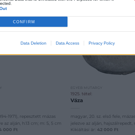
lected.
Out
CONFIRM
Data Deletion
Data Access
Privacy Policy
Y
EGYÉB MŰTÁRGY
1925. tétel:
Váza
894-1971), repesztett mázas
magyar, 20. sz. első fele, máza
e az alján, h:13 cm; m: 5, 5 cm
jelezve az alján, hajszálrepedt
4 000
Ft
Kikiáltási ár:
42 000
Ft