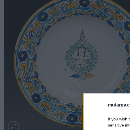
mutargy.
If you wish 
sensitive in