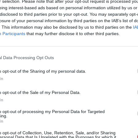
r selection. Please note that after your opt-out request is processed y
1055 Budapest,
eing interest-based ads based on personal information utilized by us or
Telefon: +361 
disclosed to third parties prior to your opt-out. You may separately opt-
losure of your personal information by third parties on the IAB’s list of
Weboldal:
htt
. This information may also be disclosed by us to third parties on the
IA
Bemutatkozás: Magas színvonalú festmények és m
Participants
that may further disclose it to other third parties.
ékszerek, néprajzi tárgyak értékesítése és aukc
értékbecslés. Árveréseinkre a tárgyfelvétel folyam
l Data Processing Opt Outs
GALÉRIA TOVÁBBI MŰTÁRGYAI
o opt-out of the Sharing of my personal data.
In
o opt-out of the Sale of my Personal Data.
In
to opt-out of processing my Personal Data for Targeted
ing.
In
o opt-out of Collection, Use, Retention, Sale, and/or Sharing
ersonal Data that Is Unrelated with the Purposes for which it