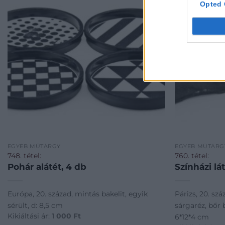
Opted 
EGYÉB MŰTÁRGY
EGYÉB MŰTÁRG
748. tétel:
760. tétel:
Pohár alátét, 4 db
Színházi lá
Európa, 20. század, mintás bakelit, egyik
Párizs, 20. szá
sérült, d: 8,5 cm
sárgaréz, bőr 
Kikiáltási ár:
1 000
Ft
6*12*4 cm