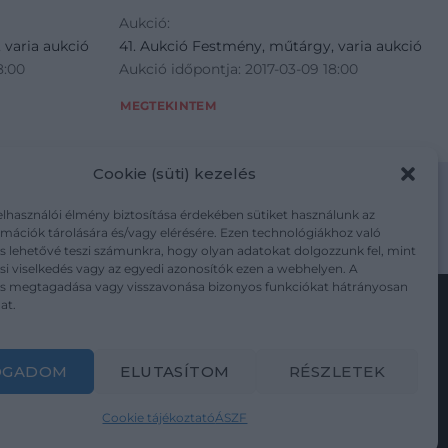
Aukció:
 varia aukció
41. Aukció Festmény, műtárgy, varia aukció
8:00
Aukció időpontja: 2017-03-09 18:00
MEGTEKINTEM
Cookie (süti) kezelés
elhasználói élmény biztosítása érdekében sütiket használunk az
mációk tárolására és/vagy elérésére. Ezen technológiákhoz való
m/adatkezelesi-tajekoztato/
s lehetővé teszi számunkra, hogy olyan adatokat dolgozzunk fel, mint
i viselkedés vagy az egyedi azonosítók ezen a webhelyen. A
ás megtagadása vagy visszavonása bizonyos funkciókat hátrányosan
at.
Kövesse a műtárgy.com-ot
OGADOM
ELUTASÍTOM
RÉSZLETEK
Cookie tájékoztató
ÁSZF
Weboldal és Webshop készítés:
Ferenczi Sándor