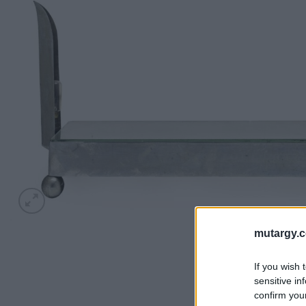
mutargy.
If you wish 
sensitive in
confirm you