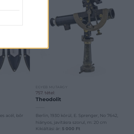
EGYÉB MŰTÁRGY
757. tétel:
Theodolit
s acél, bőr
Berlin, 1930 körül, E. Sprenger, No 7642,
hiányos, javításra szorul, m: 20 cm
Kikiáltási ár:
5 000
Ft