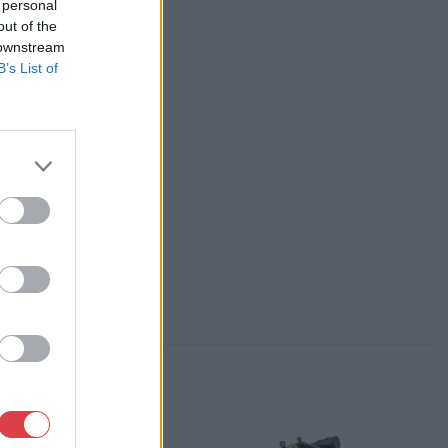
 personal
 Galéria
out of the
ás
 downstream
 Kft.
B’s List of
, Falk Miksa u. 24-26.
84-1111 061/780-9307
p://www.biksady.com