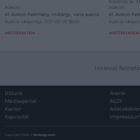
Kikiáltási ár:
1
Aukció:
Aukció:
41. Aukció Festmény, műtárgy, varia aukció
41. Aukció Fe
Aukció időpontja: 2017-03-09 18:00
Aukció időpont
MEGTEKINTEM
MEGTEKINTEM
Hírlevél felirat
Rólunk
Áraink
Médiaajánlat
ÁSZF
Karrier
Adatvédel
Kapcsolat
Impresszu
Copyright 2026 ©
Mutargy.com