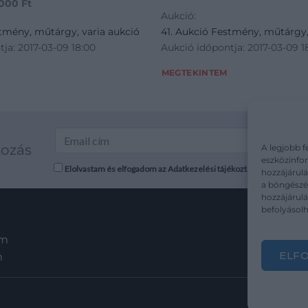
 000
Ft
Aukció:
stmény, műtárgy, varia aukció
41. Aukció Festmény, műtárgy,
ja: 2017-03-09 18:00
Aukció időpontja: 2017-03-09 1
MEGTEKINTEM
kozás
A legjobb f
eszközinfor
Elolvastam és elfogadom az Adatkezelési tájékoztatót: mutargy.co
hozzájárulá
a böngészés
hozzájárul
befolyásolh
em
ELF
m