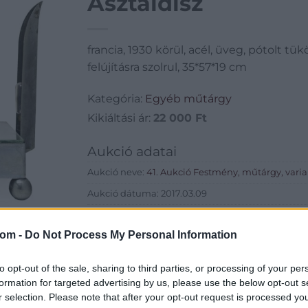
Asztaldísz
francia, 1930 körül, acél, üveg, pótolt tü
felújításra szolrul, 35*57*19 cm
Kategória:
Egyéb műtárgy
Kikiáltási ár:
22 000
Ft
Aukció adatai
Aukció neve:
41. Aukció Festmény, műtárgy, varia
Aukció dátuma: 2017.03.09
Aukció ideje: 18:00
com -
Do Not Process My Personal Information
Aukció helye: 1055 Budapest, Falk Miksa utca 24-2
Tételszám: 738
to opt-out of the sale, sharing to third parties, or processing of your per
formation for targeted advertising by us, please use the below opt-out s
Eladó adatai
r selection. Please note that after your opt-out request is processed y