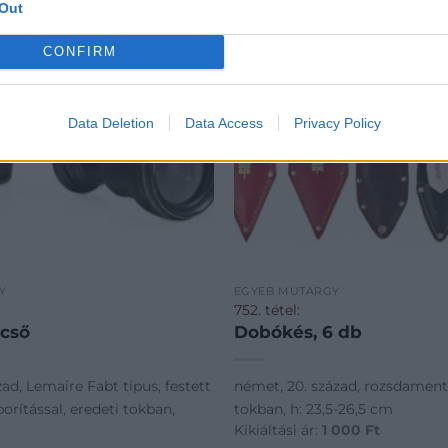
Out
CONFIRM
Data Deletion
Data Access
Privacy Policy
Y
EGYÉB MŰTÁRGY
752. tétel:
tcső
Dobókés, 6 db
zad, Lemaire Fabt típus, festett
német, 20. század, rozsdamente
borítással, eredeti tokban,
tokban, h: 23,5-26,5 cm
Kikiáltási ár:
1 000
Ft