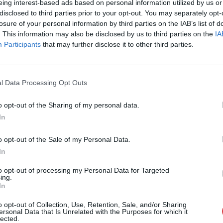
eing interest-based ads based on personal information utilized by us or
Eladó:
Biksady
disclosed to third parties prior to your opt-out. You may separately opt-
Cím: Törő Tam
losure of your personal information by third parties on the IAB’s list of
Biksady Galéria
. This information may also be disclosed by us to third parties on the
IA
1055, Budapest
Participants
that may further disclose it to other third parties.
Telefon: 061/7
Weboldal:
htt
l Data Processing Opt Outs
GALÉRIA TOVÁBBI MŰTÁRGYAI
o opt-out of the Sharing of my personal data.
In
o opt-out of the Sale of my Personal Data.
In
to opt-out of processing my Personal Data for Targeted
ing.
In
o opt-out of Collection, Use, Retention, Sale, and/or Sharing
ersonal Data that Is Unrelated with the Purposes for which it
lected.