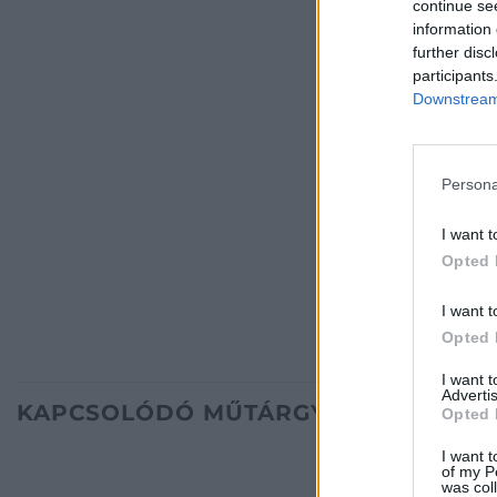
continue se
information 
further disc
participants
Downstream 
Persona
I want t
Opted 
I want t
Opted 
I want 
Advertis
KAPCSOLÓDÓ MŰTÁRGYAK
Opted 
I want t
of my P
was col