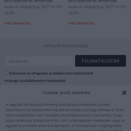
porcelánok és kerámiák
porcelánok és kerámiák
Aukció időpontja: 2017-12-09
Aukció időpontja: 2017-12-09
14:00
14:00
MEGTEKINTEM
MEGTEKINTEM
Hírlevél feliratkozás
Elolvastam és elfogadom az Adatkezelési tájékoztatót:
mutargy.com/adatkezelesi-tajekoztato/
Cookie (süti) kezelés
Rólunk
Áraink
Médiaajánlat
ÁSZF
A legjobb felhasználói élmény biztosítása érdekében sütiket
Karrier
Adatvédelem
használunk az eszközinformációk tárolására és/vagy elérésére. Ezen
technológiákhoz való hozzájárulás lehetővé teszi számunkra, hogy
Kapcsolat
Impresszum
olyan adatokat dolgozzunk fel, mint a böngészési viselkedés vagy az
egyedi azonosítók ezen a webhelyen. A hozzájárulás megtagadása
vagy visszavonása bizonyos funkciókat hátrányosan befolyásolhat.