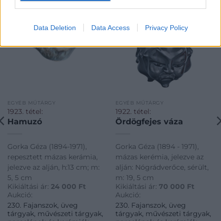
Data Deletion
Data Access
Privacy Policy
EGYÉB MŰTÁRGY
EGYÉB MŰTÁRGY
1923. tétel:
1922. tétel:
Hamuzó
Ördögfejes váza
Gorka Géza (1894-1971),
Gorka Géza (1894 - 1971),
repesztett mázas kerámia,
mázas kerémia, jelezve az
jelezve az alján, h:13 cm; m:
alján: Nógrádverőce, sérült,
5, 5 cm
m: 19, 5 cm
Kikiáltási ár:
24 000
Ft
Kikiáltási ár:
70 000
Ft
Aukció:
Aukció:
230. Fajanszok, üveg
230. Fajanszok, üveg
tárgyak, művészeti tárgyak,
tárgyak, művészeti tárgyak,