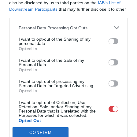
Telefon: +361 475 6000 +361
also be disclosed by us to third parties on the
IAB’s List of
4756005
Downstream Participants
that may further disclose it to other
third parties.
Weboldal:
http://www.nagyhazi.hu
Personal Data Processing Opt Outs
Bemutatkozás: Magas színvonalú festmények és műtárgyak,
bútorok, szőnyegek, üveg, porcelán és ezüst tárgyak, ékszerek,
I want to opt-out of the Sharing of my
personal data.
néprajzi tárgyak értékesítése és aukcionálása. Hagyatékok és
Opted In
gyűjtemények árverezése. Ingyenes értékbecslés. Árveréseinkre
a tárgyfelvétel folyamatos.
I want to opt-out of the Sale of my
Personal Data.
Opted In
GALÉRIA TOVÁBBI MŰTÁRGYAI
I want to opt-out of processing my
Personal Data for Targeted Advertising.
Opted In
I want to opt-out of Collection, Use,
Retention, Sale, and/or Sharing of my
Personal Data that Is Unrelated with the
Purposes for which it was collected.
Opted Out
KAPCSOLÓDÓ MŰTÁRGYAK
CONFIRM