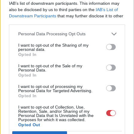
IAB’s list of downstream participants. This information may
Telefon: +361 475 6000 +361
also be disclosed by us to third parties on the
IAB’s List of
4756005
Downstream Participants
that may further disclose it to other
third parties.
Weboldal:
http://www.nagyhazi.hu
Personal Data Processing Opt Outs
Bemutatkozás: Magas színvonalú festmények és műtárgyak,
bútorok, szőnyegek, üveg, porcelán és ezüst tárgyak, ékszerek,
I want to opt-out of the Sharing of my
personal data.
néprajzi tárgyak értékesítése és aukcionálása. Hagyatékok és
Opted In
gyűjtemények árverezése. Ingyenes értékbecslés. Árveréseinkre
a tárgyfelvétel folyamatos.
I want to opt-out of the Sale of my
Personal Data.
Opted In
GALÉRIA TOVÁBBI MŰTÁRGYAI
I want to opt-out of processing my
Personal Data for Targeted Advertising.
Opted In
I want to opt-out of Collection, Use,
Retention, Sale, and/or Sharing of my
Personal Data that Is Unrelated with the
Purposes for which it was collected.
Opted Out
KAPCSOLÓDÓ MŰTÁRGYAK