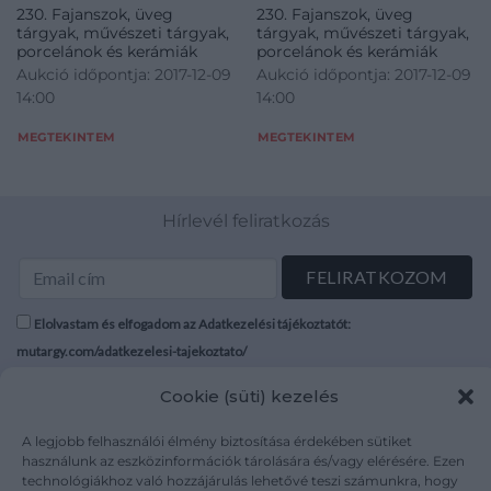
230. Fajanszok, üveg
230. Fajanszok, üveg
tárgyak, művészeti tárgyak,
tárgyak, művészeti tárgyak,
porcelánok és kerámiák
porcelánok és kerámiák
Aukció időpontja: 2017-12-09
Aukció időpontja: 2017-12-09
14:00
14:00
MEGTEKINTEM
MEGTEKINTEM
Hírlevél feliratkozás
Elolvastam és elfogadom az Adatkezelési tájékoztatót:
mutargy.com/adatkezelesi-tajekoztato/
Cookie (süti) kezelés
Rólunk
Áraink
Médiaajánlat
ÁSZF
A legjobb felhasználói élmény biztosítása érdekében sütiket
Karrier
Adatvédelem
használunk az eszközinformációk tárolására és/vagy elérésére. Ezen
technológiákhoz való hozzájárulás lehetővé teszi számunkra, hogy
Kapcsolat
Impresszum