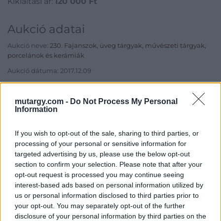
Kikiáltási ár:
120 000
Ft
Aukció adatai
Aukció neve:
230. Fajanszok, üveg tárgyak, művészeti tárgyak,
porcelánok és kerámiák
Aukció dátuma: 2017.12.09
Aukció ideje: 14:00
mutargy.com -
Do Not Process My Personal
Aukció helye: Budapest, Balaton utca 8.
Information
Tételszám: 1833
If you wish to opt-out of the sale, sharing to third parties, or
processing of your personal or sensitive information for
Eladó adatai
targeted advertising by us, please use the below opt-out
section to confirm your selection. Please note that after your
Eladó:
Nagyházi Galéria és
Aukciósház
opt-out request is processed you may continue seeing
interest-based ads based on personal information utilized by
Cím: Müller Márta
us or personal information disclosed to third parties prior to
Nagyházi Galéria és Aukciósház
your opt-out. You may separately opt-out of the further
Kft.
disclosure of your personal information by third parties on the
1055 Budapest, Balaton utca 8.