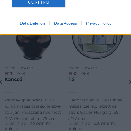
CONFIRM
Data Deletion
Data Access
Privacy Policy
EGYÉB MŰTÁRGY
EGYÉB MŰTÁRGY
1926. tétel:
1930. tétel:
Kancsó
Tál
Zsolnay gyár, Pécs, 1870
Gádor István, 1960-as évek,
körül, mázas cserép, jelezve
mázas cserép, jelzett az
az alján: masszába nyomott
alján: Gádor Hungary, 28,
Z. V. Pécs jellel, m: 29 cm
5*27 cm
Kikiáltási ár:
22 000
Ft
Kikiáltási ár:
48 000
Ft
Aukció:
Aukció: