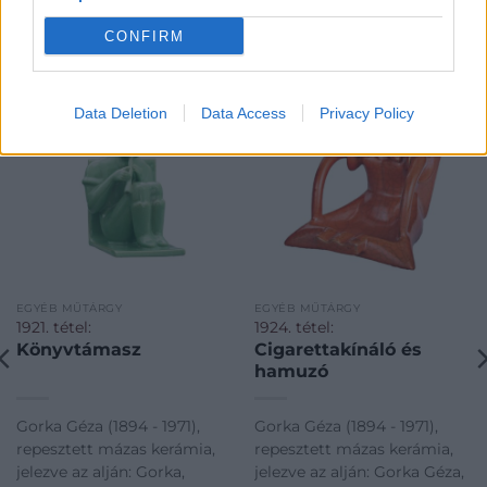
CONFIRM
KAPCSOLÓDÓ MŰTÁRGYAK
Data Deletion
Data Access
Privacy Policy
EGYÉB MŰTÁRGY
EGYÉB MŰTÁRGY
1921. tétel:
1924. tétel:
Könyvtámasz
Cigarettakínáló és
hamuzó
Gorka Géza (1894 - 1971),
Gorka Géza (1894 - 1971),
repesztett mázas kerámia,
repesztett mázas kerámia,
jelezve az alján: Gorka,
jelezve az alján: Gorka Géza,