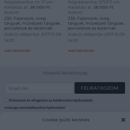
Nógrádverőce, m: 17 cm
Nógrádverőce, 12*13*11 cm
Kikiáltási ár:
28 000
Ft
Kikiáltási ár:
28 000
Ft
Aukció:
Aukció:
230. Fajanszok, üveg
230. Fajanszok, üveg
tárgyak, művészeti tárgyak,
tárgyak, művészeti tárgyak,
porcelánok és kerámiák
porcelánok és kerámiák
Aukció időpontja: 2017-12-09
Aukció időpontja: 2017-12-09
14:00
14:00
MEGTEKINTEM
MEGTEKINTEM
Hírlevél feliratkozás
Elolvastam és elfogadom az Adatkezelési tájékoztatót:
mutargy.com/adatkezelesi-tajekoztato/
Cookie (süti) kezelés
Rólunk
Áraink
Médiaajánlat
ÁSZF