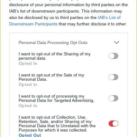
Nagyházi Galéria és Aukciósház
disclosure of your personal information by third parties on the
Kft.
IAB’s list of downstream participants. This information may
1055 Budapest, Balaton utca 8.
also be disclosed by us to third parties on the
IAB’s List of
Telefon: +361 475 6000 +361
Downstream Participants
that may further disclose it to other
4756005
third parties.
Weboldal:
Personal Data Processing Opt Outs
http://www.nagyhazi.hu
I want to opt-out of the Sharing of my
Bemutatkozás: Magas színvonalú festmények és műtárgyak,
personal data.
bútorok, szőnyegek, üveg, porcelán és ezüst tárgyak, ékszerek,
Opted In
néprajzi tárgyak értékesítése és aukcionálása. Hagyatékok és
gyűjtemények árverezése. Ingyenes értékbecslés. Árveréseinkre
I want to opt-out of the Sale of my
Personal Data.
a tárgyfelvétel folyamatos.
Opted In
GALÉRIA TOVÁBBI MŰTÁRGYAI
I want to opt-out of processing my
Personal Data for Targeted Advertising.
Opted In
I want to opt-out of Collection, Use,
Retention, Sale, and/or Sharing of my
Personal Data that Is Unrelated with the
Purposes for which it was collected.
Opted Out