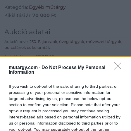
Kategória:
Egyéb műtárgy
Kikiáltási ár:
70 000
Ft
Aukció adatai
Aukció neve:
230. Fajanszok, üveg tárgyak, művészeti tárgyak,
porcelánok és kerámiák
Aukció dátuma: 2017.12.09
Aukció ideje: 14:00
mutargy.com -
Do Not Process My Personal
Information
Aukció helye: Budapest, Balaton utca 8.
Tételszám: 1861
If you wish to opt-out of the sale, sharing to third parties, or
processing of your personal or sensitive information for
targeted advertising by us, please use the below opt-out
Eladó adatai
section to confirm your selection. Please note that after your
opt-out request is processed you may continue seeing
Eladó:
Nagyházi Galéria és
interest-based ads based on personal information utilized by
Aukciósház
us or personal information disclosed to third parties prior to
Cím: Müller Márta
your opt-out. You may separately opt-out of the further