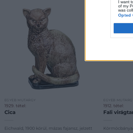
I want t
of my P
was col
Opted 
EGYÉB MŰTÁRGY
EGYÉB MŰTÁRG
1929. tétel:
1912. tétel:
Cica
Fali virágta
Eichwald, 1900 körül, mázas fajansz, jelzett
Körmöcbánya, 