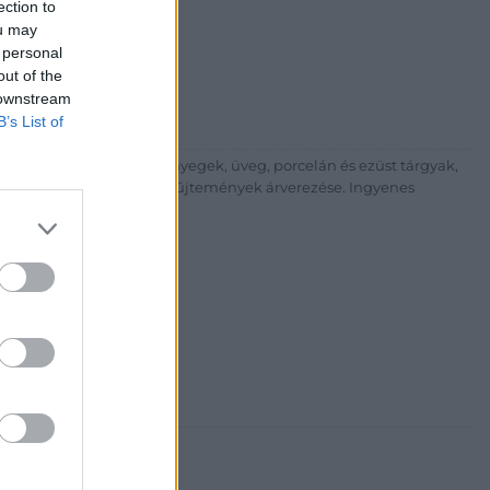
ection to
árta
ou may
ia és Aukciósház Kft.
 personal
 Balaton utca 8.
out of the
475 6000 +361 4756005
 downstream
B’s List of
p://www.nagyhazi.hu
űtárgyak, bútorok, szőnyegek, üveg, porcelán és ezüst tárgyak,
ionálása. Hagyatékok és gyűjtemények árverezése. Ingyenes
atos.