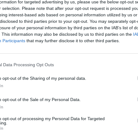
formation for targeted advertising by us, please use the below opt-out s
Cím: Müller M
r selection. Please note that after your opt-out request is processed y
Nagyházi Galér
eing interest-based ads based on personal information utilized by us or
1055 Budapest,
disclosed to third parties prior to your opt-out. You may separately opt-
Telefon: +361 
losure of your personal information by third parties on the IAB’s list of
. This information may also be disclosed by us to third parties on the
IA
Weboldal:
htt
Participants
that may further disclose it to other third parties.
Bemutatkozás: Magas színvonalú festmények és m
ékszerek, néprajzi tárgyak értékesítése és aukc
értékbecslés. Árveréseinkre a tárgyfelvétel folyam
l Data Processing Opt Outs
GALÉRIA TOVÁBBI MŰTÁRGYAI
o opt-out of the Sharing of my personal data.
In
o opt-out of the Sale of my Personal Data.
In
to opt-out of processing my Personal Data for Targeted
ing.
In