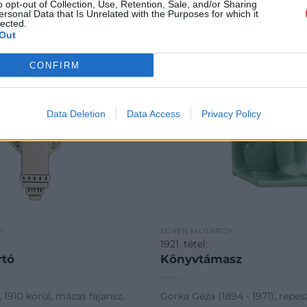
o opt-out of Collection, Use, Retention, Sale, and/or Sharing
ersonal Data that Is Unrelated with the Purposes for which it
lected.
Out
CONFIRM
Data Deletion
Data Access
Privacy Policy
Y
EGYÉB MŰTÁRGY
1921. tétel:
rtó
Könyvtámasz
1910 körül, mázas fajansz,
Gorka Géza (1894 - 1971), repe