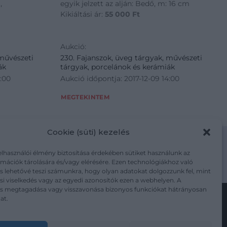
,
egyik jelzett az alján: Bedő, m: 16 cm
Kikiáltási ár:
55 000
Ft
Aukció:
 művészeti
230. Fajanszok, üveg tárgyak, művészeti
ák
tárgyak, porcelánok és kerámiák
4:00
Aukció időpontja: 2017-12-09 14:00
MEGTEKINTEM
Cookie (süti) kezelés
elhasználói élmény biztosítása érdekében sütiket használunk az
mációk tárolására és/vagy elérésére. Ezen technológiákhoz való
m/adatkezelesi-tajekoztato/
s lehetővé teszi számunkra, hogy olyan adatokat dolgozzunk fel, mint
i viselkedés vagy az egyedi azonosítók ezen a webhelyen. A
ás megtagadása vagy visszavonása bizonyos funkciókat hátrányosan
at.
Kövesse a műtárgy.com-ot