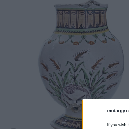
mutargy.
If you wish 