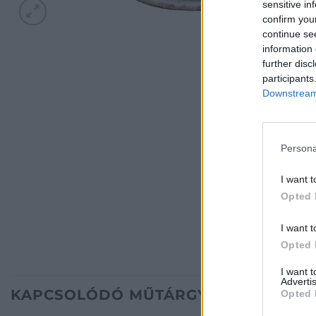
sensitive in
confirm you
continue se
information 
further disc
participants
Downstream 
Persona
I want t
Opted 
I want t
Opted 
I want 
Advertis
KAPCSOLÓDÓ MŰTÁRGYAK
Opted 