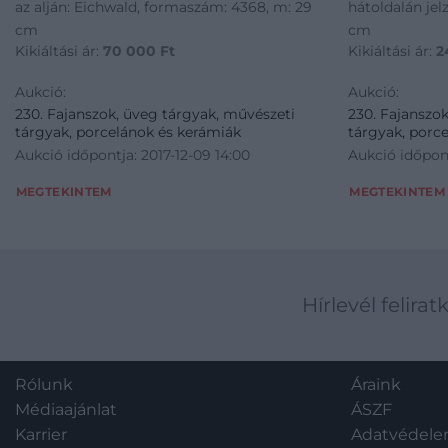
az alján: Eichwald, formaszám: 4368, m: 29
hátoldalán jel
cm
cm
Kikiáltási ár:
70 000
Ft
Kikiáltási ár:
2
Aukció:
Aukció:
230. Fajanszok, üveg tárgyak, művészeti
230. Fajanszo
tárgyak, porcelánok és kerámiák
tárgyak, porc
Aukció időpontja: 2017-12-09 14:00
Aukció időpont
MEGTEKINTEM
MEGTEKINTEM
Hírlevél felirat
Rólunk
Áraink
Médiaajánlat
ÁSZF
Karrier
Adatvédel