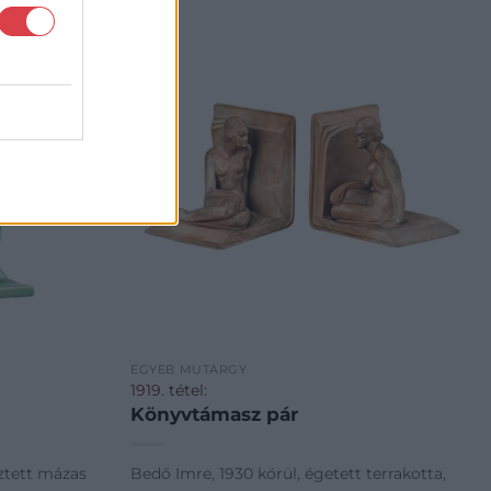
EGYÉB MŰTÁRGY
1919. tétel:
Könyvtámasz pár
sztett mázas
Bedő Imre, 1930 körül, égetett terrakotta,