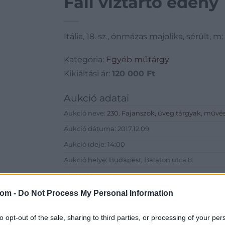
Fali víztartó edény
Itália, 18. sz., ónmázas majolika, sérült, m
Kategória:
Egyéb műtárgy
Kikiáltási ár:
120 000
Ft
Aukció adatai
Aukció neve:
230. Fajanszok, üveg tárgyak, művés
Aukció dátuma: 2017.12.09
Aukció ideje: 14:00
Aukció helye: Budapest, Balaton utca 8.
Tételszám: 1566
com -
Do Not Process My Personal Information
Eladó adatai
to opt-out of the sale, sharing to third parties, or processing of your per
Eladó:
Nagyház