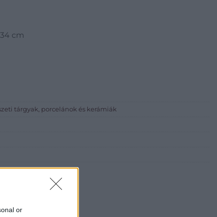
: 34 cm
zeti tárgyak, porcelánok és kerámiák
sonal or
i Galéria és Aukciósház