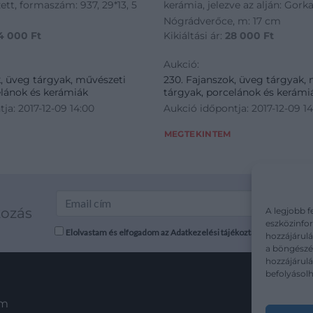
zett, formaszám: 937, 29*13, 5
kerámia, jelezve az alján: Gorka
Nógrádverőce, m: 17 cm
4 000
Ft
Kikiáltási ár:
28 000
Ft
Aukció:
k, üveg tárgyak, művészeti
230. Fajanszok, üveg tárgyak,
elánok és kerámiák
tárgyak, porcelánok és kerámi
ja: 2017-12-09 14:00
Aukció időpontja: 2017-12-09 1
MEGTEKINTEM
kozás
A legjobb f
eszközinfor
Elolvastam és elfogadom az Adatkezelési tájékoztatót: mutargy.co
hozzájárulá
a böngészés
hozzájárul
befolyásolh
em