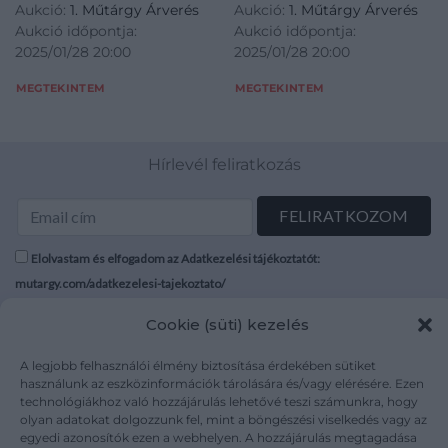
Aukció:
1. Műtárgy Árverés
Aukció:
1. Műtárgy Árverés
Aukció időpontja:
Aukció időpontja:
2025/01/28 20:00
2025/01/28 20:00
MEGTEKINTEM
MEGTEKINTEM
Hírlevél feliratkozás
Elolvastam és elfogadom az Adatkezelési tájékoztatót:
mutargy.com/adatkezelesi-tajekoztato/
Cookie (süti) kezelés
Rólunk
Áraink
Médiaajánlat
ÁSZF
A legjobb felhasználói élmény biztosítása érdekében sütiket
Karrier
Adatvédelem
használunk az eszközinformációk tárolására és/vagy elérésére. Ezen
technológiákhoz való hozzájárulás lehetővé teszi számunkra, hogy
Kapcsolat
Impresszum
olyan adatokat dolgozzunk fel, mint a böngészési viselkedés vagy az
egyedi azonosítók ezen a webhelyen. A hozzájárulás megtagadása