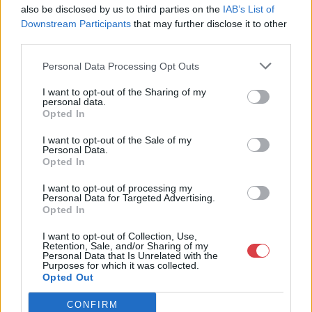
also be disclosed by us to third parties on the
IAB’s List of
Budapest
Képíró u.5.
Downstream Participants
that may further disclose it to other
Fsz./2.
third parties.
1053
Personal Data Processing Opt Outs
Telefon: 06209447595
I want to opt-out of the Sharing of my
Weboldal:
personal data.
http://www.passagegaleria.hu
Opted In
Bemutatkozás: Belváros szívében kortárs képzőművészeti,
I want to opt-out of the Sale of my
iparművészeti alkotásokkal és különleges antik, retró művészi
Personal Data.
tárgyakkal várjuk szeretettel.
Opted In
I want to opt-out of processing my
GALÉRIA TOVÁBBI MŰTÁRGYAI
Personal Data for Targeted Advertising.
Opted In
I want to opt-out of Collection, Use,
Retention, Sale, and/or Sharing of my
Personal Data that Is Unrelated with the
Purposes for which it was collected.
Opted Out
CONFIRM