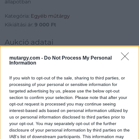
állapotban
Kategória:
Egyéb műtárgy
Kikiáltási ár:
9 000
Ft
Aukció adatai
Aukció neve:
1. Műtárgy Árverés
mutargy.com -
Do Not Process My Personal
Aukció dátuma: 2025.01.28
Information
Aukció ideje: 20:00
If you wish to opt-out of the sale, sharing to third parties, or
Aukció helye:
https://valient.hu
processing of your personal or sensitive information for
targeted advertising by us, please use the below opt-out
Tételszám: 183
section to confirm your selection. Please note that after your
opt-out request is processed you may continue seeing
Eladó adatai
interest-based ads based on personal information utilized by
us or personal information disclosed to third parties prior to
Eladó:
Képíró Galéria
your opt-out. You may separately opt-out of the further
disclosure of your personal information by third parties on the
Cím: Ozoli Dániel
IAB’s list of downstream participants. This information may
Ozoli Dániel E.V.