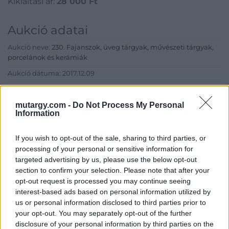
Kikiáltási ár:
28 000
Ft
Aukció adatai
Aukció neve:
230. Fajanszok, üveg tárgyak, művészeti tárgyak,
porcelánok és kerámiák
Aukció dátuma: 2017.12.09
Aukció ideje: 14:00
mutargy.com -
Do Not Process My Personal
Aukció helye: Budapest, Balaton utca 8.
Information
Tételszám: 1897
If you wish to opt-out of the sale, sharing to third parties, or
processing of your personal or sensitive information for
Eladó adatai
targeted advertising by us, please use the below opt-out
section to confirm your selection. Please note that after your
Eladó:
Nagyházi Galéria és
Aukciósház
opt-out request is processed you may continue seeing
interest-based ads based on personal information utilized by
Cím: Müller Márta
us or personal information disclosed to third parties prior to
Nagyházi Galéria és Aukciósház
your opt-out. You may separately opt-out of the further
Kft.
disclosure of your personal information by third parties on the
1055 Budapest, Balaton utca 8.