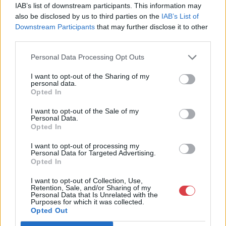
IAB’s list of downstream participants. This information may
Telefon: +361 475 6000 +361
also be disclosed by us to third parties on the
IAB’s List of
4756005
Downstream Participants
that may further disclose it to other
third parties.
Weboldal:
http://www.nagyhazi.hu
Personal Data Processing Opt Outs
Bemutatkozás: Magas színvonalú festmények és műtárgyak,
bútorok, szőnyegek, üveg, porcelán és ezüst tárgyak, ékszerek,
I want to opt-out of the Sharing of my
personal data.
néprajzi tárgyak értékesítése és aukcionálása. Hagyatékok és
Opted In
gyűjtemények árverezése. Ingyenes értékbecslés. Árveréseinkre
a tárgyfelvétel folyamatos.
I want to opt-out of the Sale of my
Personal Data.
Opted In
GALÉRIA TOVÁBBI MŰTÁRGYAI
I want to opt-out of processing my
Personal Data for Targeted Advertising.
Opted In
I want to opt-out of Collection, Use,
Retention, Sale, and/or Sharing of my
Personal Data that Is Unrelated with the
Purposes for which it was collected.
Opted Out
KAPCSOLÓDÓ MŰTÁRGYAK