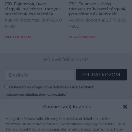
230. Fajanszok, üveg
230. Fajanszok, üveg
tárgyak, művészeti tárgyak,
tárgyak, művészeti tárgyak,
porcelánok és kerámiák
porcelánok és kerámiák
Aukció időpontja: 2017-12-09
Aukció időpontja: 2017-12-09
14:00
14:00
MEGTEKINTEM
MEGTEKINTEM
Hírlevél feliratkozás
Elolvastam és elfogadom az Adatkezelési tájékoztatót:
mutargy.com/adatkezelesi-tajekoztato/
Cookie (süti) kezelés
Rólunk
Áraink
Médiaajánlat
ÁSZF
A legjobb felhasználói élmény biztosítása érdekében sütiket
Karrier
Adatvédelem
használunk az eszközinformációk tárolására és/vagy elérésére. Ezen
technológiákhoz való hozzájárulás lehetővé teszi számunkra, hogy
Kapcsolat
Impresszum