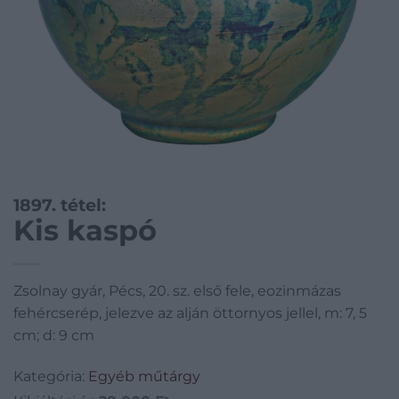
1897. tétel:
Kis kaspó
Zsolnay gyár, Pécs, 20. sz. első fele, eozinmázas
fehércserép, jelezve az alján öttornyos jellel, m: 7, 5
cm; d: 9 cm
Kategória:
Egyéb műtárgy