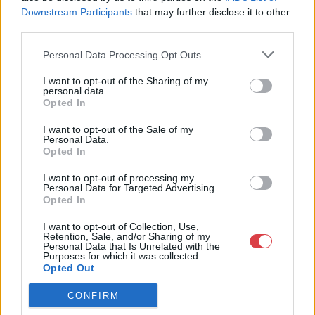
Downstream Participants
that may further disclose it to other
Weboldal:
third parties.
http://www.nagyhazi.hu
Personal Data Processing Opt Outs
Bemutatkozás: Magas színvonalú festmények és műtárgyak,
bútorok, szőnyegek, üveg, porcelán és ezüst tárgyak, ékszerek,
I want to opt-out of the Sharing of my
néprajzi tárgyak értékesítése és aukcionálása. Hagyatékok és
personal data.
gyűjtemények árverezése. Ingyenes értékbecslés. Árveréseinkre
Opted In
a tárgyfelvétel folyamatos.
I want to opt-out of the Sale of my
Personal Data.
GALÉRIA TOVÁBBI MŰTÁRGYAI
Opted In
I want to opt-out of processing my
Personal Data for Targeted Advertising.
Opted In
I want to opt-out of Collection, Use,
Retention, Sale, and/or Sharing of my
Personal Data that Is Unrelated with the
Purposes for which it was collected.
Opted Out
KAPCSOLÓDÓ MŰTÁRGYAK
CONFIRM