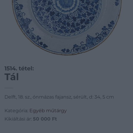
1514. tétel:
Tál
Delft, 18. sz., ónmázas fajansz, sérült, d: 34, 5 cm
Kategória:
Egyéb műtárgy
Kikiáltási ár:
50 000
Ft