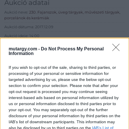
Aukció adatai
Aukció neve:
230. Fajanszok, üveg tárgyak, művészeti tárgyak,
porcelánok és kerámiák
Aukció dátuma: 2017.12.09
Aukció ideje: 14:00
Aukció helye: Budapest, Balaton utca 8.
mutargy.com -
Do Not Process My Personal
Information
Tételszám: 1514
If you wish to opt-out of the sale, sharing to third parties, or
Eladó adatai
processing of your personal or sensitive information for
targeted advertising by us, please use the below opt-out
Eladó:
Nagyházi Galéria és
section to confirm your selection. Please note that after your
Aukciósház
opt-out request is processed you may continue seeing
Cím: Müller Márta
interest-based ads based on personal information utilized by
Nagyházi Galéria és Aukciósház
us or personal information disclosed to third parties prior to
Kft.
your opt-out. You may separately opt-out of the further
1055 Budapest, Balaton utca 8.
disclosure of your personal information by third parties on the
IAB’s list of downstream participants. This information may
Telefon: +361 475 6000 +361
also be disclosed by us to third parties on the
IAB’s List of
4756005