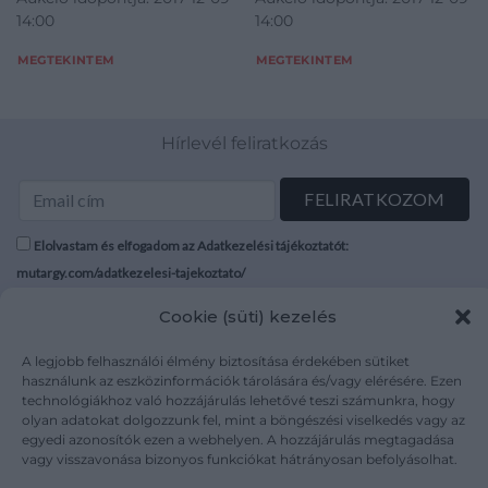
14:00
14:00
MEGTEKINTEM
MEGTEKINTEM
Hírlevél feliratkozás
Elolvastam és elfogadom az Adatkezelési tájékoztatót:
mutargy.com/adatkezelesi-tajekoztato/
Cookie (süti) kezelés
Rólunk
Áraink
Médiaajánlat
ÁSZF
A legjobb felhasználói élmény biztosítása érdekében sütiket
használunk az eszközinformációk tárolására és/vagy elérésére. Ezen
Karrier
Adatvédelem
technológiákhoz való hozzájárulás lehetővé teszi számunkra, hogy
Kapcsolat
Impresszum
olyan adatokat dolgozzunk fel, mint a böngészési viselkedés vagy az
egyedi azonosítók ezen a webhelyen. A hozzájárulás megtagadása
vagy visszavonása bizonyos funkciókat hátrányosan befolyásolhat.
Kövesse a műtárgy.com-ot