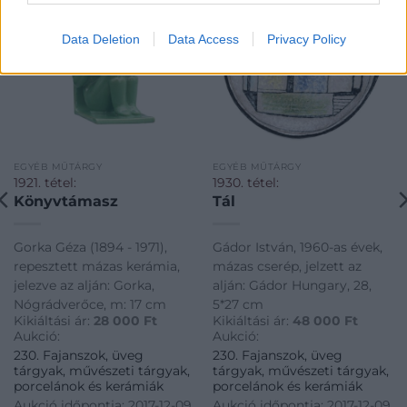
Data Deletion
Data Access
Privacy Policy
EGYÉB MŰTÁRGY
EGYÉB MŰTÁRGY
1921. tétel:
1930. tétel:
Könyvtámasz
Tál
Gorka Géza (1894 - 1971),
Gádor István, 1960-as évek,
repesztett mázas kerámia,
mázas cserép, jelzett az
jelezve az alján: Gorka,
alján: Gádor Hungary, 28,
Nógrádverőce, m: 17 cm
5*27 cm
Kikiáltási ár:
28 000
Ft
Kikiáltási ár:
48 000
Ft
Aukció:
Aukció:
230. Fajanszok, üveg
230. Fajanszok, üveg
tárgyak, művészeti tárgyak,
tárgyak, művészeti tárgyak,
porcelánok és kerámiák
porcelánok és kerámiák
Aukció időpontja: 2017-12-09
Aukció időpontja: 2017-12-09