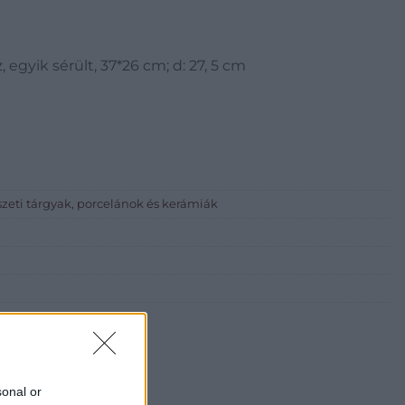
z, egyik sérült, 37*26 cm; d: 27, 5 cm
zeti tárgyak, porcelánok és kerámiák
sonal or
i Galéria és Aukciósház