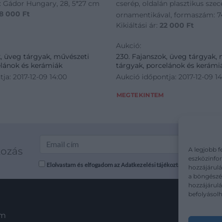
án: Gádor Hungary, 28, 5*27 cm
cserép, oldalán plasztikus szec
8 000
Ft
ornamentikával, formaszám: 7
Kikiáltási ár:
22 000
Ft
Aukció:
k, üveg tárgyak, művészeti
230. Fajanszok, üveg tárgyak,
elánok és kerámiák
tárgyak, porcelánok és kerámi
ja: 2017-12-09 14:00
Aukció időpontja: 2017-12-09 1
MEGTEKINTEM
kozás
A legjobb f
eszközinfor
Elolvastam és elfogadom az Adatkezelési tájékoztatót: mutargy.co
hozzájárulá
a böngészés
hozzájárul
befolyásolh
em