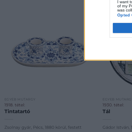
I want t
of my P
was col
Opted 
EGYÉB MŰTÁRGY
EGYÉB MŰTÁRG
1918. tétel:
1930. tétel:
Tintatartó
Tál
Zsolnay gyár, Pécs, 1880 körül, festett
Gádor István, 