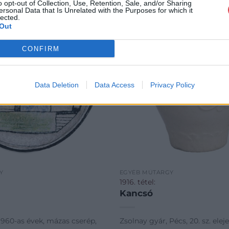
o opt-out of Collection, Use, Retention, Sale, and/or Sharing
ersonal Data that Is Unrelated with the Purposes for which it
lected.
Out
CONFIRM
Data Deletion
Data Access
Privacy Policy
Y
EGYÉB MŰTÁRGY
1916. tétel:
Kancsó
1960-as évek, mázas cserép,
Zsolnay gyár, Pécs, 20. sz. elej