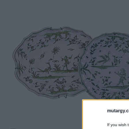
mutargy.
If you wish 