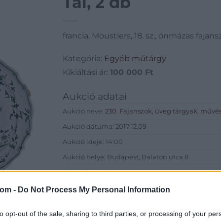
Tál, 2 db
francia, Moustiers, 18. sz., ónmázas fajans
Kategória:
Egyéb műtárgy
Kikiáltási ár:
100 000
Ft
Aukció adatai
Aukció neve:
230. Fajanszok, üveg tárgyak, művés
Aukció dátuma: 2017.12.09
Aukció ideje: 14:00
Aukció helye: Budapest, Balaton utca 8.
Tételszám: 1572
com -
Do Not Process My Personal Information
Eladó adatai
to opt-out of the sale, sharing to third parties, or processing of your per
Eladó:
Nagyház