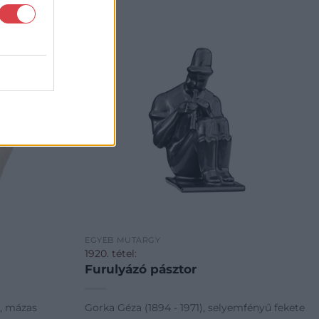
EGYÉB MŰTÁRGY
1920. tétel:
Furulyázó pásztor
e, mázas
Gorka Géza (1894 - 1971), selyemfényű fekete