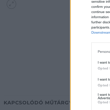
sensitive in
confirm you
continue se
information 
further disc
participants
Downstream 
Persona
I want t
Opted 
I want t
Opted 
I want 
Advertis
KAPCSOLÓDÓ MŰTÁRGYAK
Opted 