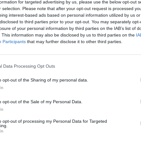
formation for targeted advertising by us, please use the below opt-out s
Cím: Müller M
r selection. Please note that after your opt-out request is processed y
Nagyházi Galér
eing interest-based ads based on personal information utilized by us or
1055 Budapest,
disclosed to third parties prior to your opt-out. You may separately opt-
Telefon: +361 
losure of your personal information by third parties on the IAB’s list of
. This information may also be disclosed by us to third parties on the
IA
Weboldal:
htt
Participants
that may further disclose it to other third parties.
Bemutatkozás: Magas színvonalú festmények és m
ékszerek, néprajzi tárgyak értékesítése és aukc
értékbecslés. Árveréseinkre a tárgyfelvétel folyam
l Data Processing Opt Outs
GALÉRIA TOVÁBBI MŰTÁRGYAI
o opt-out of the Sharing of my personal data.
In
o opt-out of the Sale of my Personal Data.
In
to opt-out of processing my Personal Data for Targeted
ing.
In