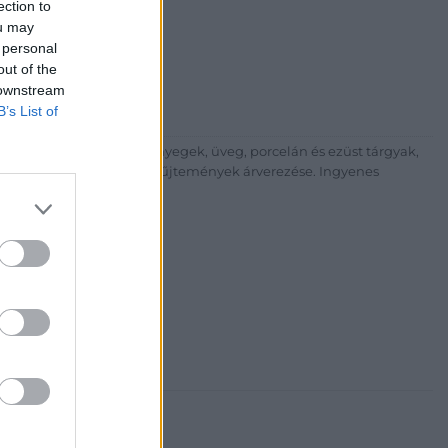
ection to
árta
ou may
ia és Aukciósház Kft.
 personal
 Balaton utca 8.
out of the
475 6000 +361 4756005
 downstream
B’s List of
p://www.nagyhazi.hu
űtárgyak, bútorok, szőnyegek, üveg, porcelán és ezüst tárgyak,
ionálása. Hagyatékok és gyűjtemények árverezése. Ingyenes
atos.