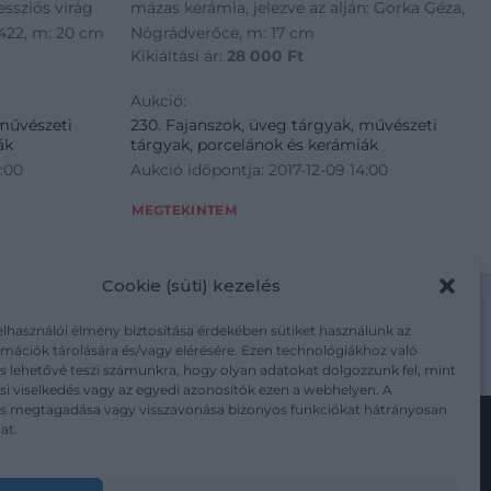
essziós virág
mázas kerámia, jelezve az alján: Gorka Géza,
422, m: 20 cm
Nógrádverőce, m: 17 cm
Kikiáltási ár:
28 000
Ft
Aukció:
 művészeti
230. Fajanszok, üveg tárgyak, művészeti
ák
tárgyak, porcelánok és kerámiák
4:00
Aukció időpontja: 2017-12-09 14:00
MEGTEKINTEM
Cookie (süti) kezelés
elhasználói élmény biztosítása érdekében sütiket használunk az
mációk tárolására és/vagy elérésére. Ezen technológiákhoz való
m/adatkezelesi-tajekoztato/
s lehetővé teszi számunkra, hogy olyan adatokat dolgozzunk fel, mint
i viselkedés vagy az egyedi azonosítók ezen a webhelyen. A
ás megtagadása vagy visszavonása bizonyos funkciókat hátrányosan
at.
Kövesse a műtárgy.com-ot