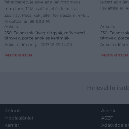
fehércserép, jelezve az alján öttornyos
jelzett az alj
Kikiáltási ár:
4
templom, TJM családi jel és felirattal,
Zsolnay, Pécs, kék jellel, formaszám: 448,
Kikiáltási ár:
38 000
Ft
restaurált, 27, 5*16 cm
Aukció:
Aukció:
230. Fajanszok, üveg tárgyak, művészeti
230. Fajanszo
tárgyak, porcelánok és kerámiák
tárgyak, porc
Aukció időpontja: 2017-12-09 14:00
Aukció időpont
MEGTEKINTEM
MEGTEKINTEM
Hírlevél felirat
Rólunk
Áraink
Médiaajánlat
ÁSZF
Karrier
Adatvédel