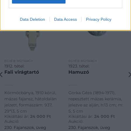
Data Deletion
Data Access
Privacy Policy
EGYÉB MŰTÁRGY
EGYÉB MŰTÁRGY
1912. tétel:
1923. tétel:
Fali virágtartó
Hamuzó
Körmöcbánya, 1910 körül,
Gorka Géza (1894-1971),
mázas fajansz, hátoldalán
repesztett mázas kerámia,
jelzett, formaszám: 937,
jelezve az alján, h:13 cm; m:
29*13, 5 cm
5, 5 cm
Kikiáltási ár:
24 000
Ft
Kikiáltási ár:
24 000
Ft
Aukció:
Aukció:
230. Fajanszok, üveg
230. Fajanszok, üveg