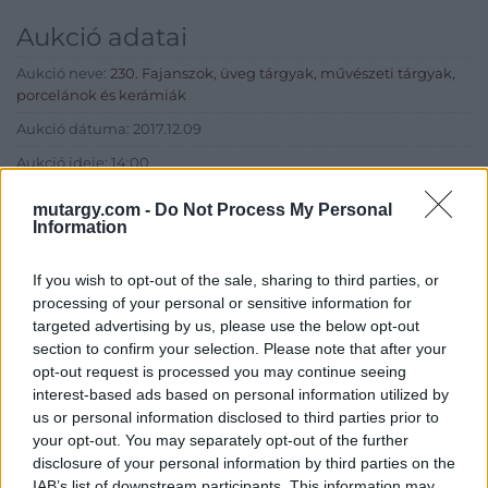
Aukció adatai
Aukció neve:
230. Fajanszok, üveg tárgyak, művészeti tárgyak,
porcelánok és kerámiák
Aukció dátuma: 2017.12.09
Aukció ideje: 14:00
Aukció helye: Budapest, Balaton utca 8.
mutargy.com -
Do Not Process My Personal
Information
Tételszám: 1564
If you wish to opt-out of the sale, sharing to third parties, or
Eladó adatai
processing of your personal or sensitive information for
targeted advertising by us, please use the below opt-out
Eladó:
Nagyházi Galéria és
section to confirm your selection. Please note that after your
Aukciósház
opt-out request is processed you may continue seeing
Cím: Müller Márta
interest-based ads based on personal information utilized by
Nagyházi Galéria és Aukciósház
us or personal information disclosed to third parties prior to
Kft.
your opt-out. You may separately opt-out of the further
1055 Budapest, Balaton utca 8.
disclosure of your personal information by third parties on the
IAB’s list of downstream participants. This information may