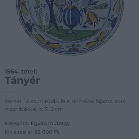
1564. tétel:
Tányér
német, 19. sz. második fele, ónmázas fajansz, apró
mázhibákkal, d: 31, 2 cm
Kategória:
Egyéb műtárgy
Kikiáltási ár:
55 000
Ft