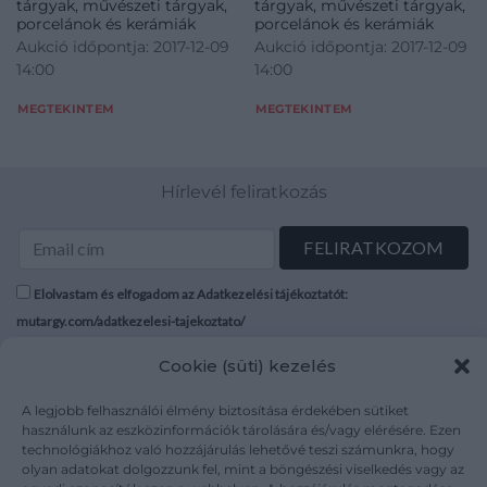
tárgyak, művészeti tárgyak,
tárgyak, művészeti tárgyak,
porcelánok és kerámiák
porcelánok és kerámiák
Aukció időpontja: 2017-12-09
Aukció időpontja: 2017-12-09
14:00
14:00
MEGTEKINTEM
MEGTEKINTEM
Hírlevél feliratkozás
Elolvastam és elfogadom az Adatkezelési tájékoztatót:
mutargy.com/adatkezelesi-tajekoztato/
Cookie (süti) kezelés
Rólunk
Áraink
Médiaajánlat
ÁSZF
A legjobb felhasználói élmény biztosítása érdekében sütiket
Karrier
Adatvédelem
használunk az eszközinformációk tárolására és/vagy elérésére. Ezen
technológiákhoz való hozzájárulás lehetővé teszi számunkra, hogy
Kapcsolat
Impresszum
olyan adatokat dolgozzunk fel, mint a böngészési viselkedés vagy az