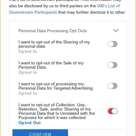
Telefon: +361 475 6000 +361
also be disclosed by us to third parties on the
IAB’s List of
4756005
Downstream Participants
that may further disclose it to other
Weboldal:
third parties.
http://www.nagyhazi.hu
Personal Data Processing Opt Outs
Bemutatkozás: Magas színvonalú festmények és műtárgyak,
bútorok, szőnyegek, üveg, porcelán és ezüst tárgyak, ékszerek,
I want to opt-out of the Sharing of my
néprajzi tárgyak értékesítése és aukcionálása. Hagyatékok és
personal data.
gyűjtemények árverezése. Ingyenes értékbecslés. Árveréseinkre
Opted In
a tárgyfelvétel folyamatos.
I want to opt-out of the Sale of my
Personal Data.
GALÉRIA TOVÁBBI MŰTÁRGYAI
Opted In
I want to opt-out of processing my
Personal Data for Targeted Advertising.
Opted In
I want to opt-out of Collection, Use,
Retention, Sale, and/or Sharing of my
Personal Data that Is Unrelated with the
Purposes for which it was collected.
Opted Out
KAPCSOLÓDÓ MŰTÁRGYAK
CONFIRM