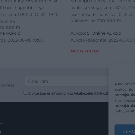
 Fehérarany 585, középen kézi
Smaragd fülbevalópár Fehérara
altban 1 nagyobb, régi
ovális smaragd cca. 1,30 ct, 3
iáns cca. 0,80 ct, O, SI2, 1940
csiszolású briliáns cca. 0,42 ct, J
Kikiáltási ár:
260 000
Ft
éret: 56
80 000
Ft
ine Aukció
Aukció:
5. Online Aukció
tja: 2022-06-08 19:00
Aukció időpontja: 2022-06-08 
MEGTEKINTEM
kozás
A legjobb f
eszközinfor
Elolvastam és elfogadom az Adatkezelési tájékoztatót: mutargy.co
hozzájárulá
a böngészés
hozzájárul
befolyásolh
em
ELF
m