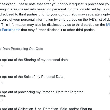
r selection. Please note that after your opt-out request is processed y
Telefon: (06
eing interest-based ads based on personal information utilized by us or
Weboldal:
disclosed to third parties prior to your opt-out. You may separately opt-
losure of your personal information by third parties on the IAB’s list of
. This information may also be disclosed by us to third parties on the
IA
Bemutatkozás: Az ország legnagyobb múltú, 240
Participants
that may further disclose it to other third parties.
BÁV ZRt. óriási tapasztalatával, szakmai tekin
műkereskedelem meghatározó szereplője. A 200
műkereskedelem egyik legfontosabb színterévé, 
műkereskedelmi üzlethálózatával rendelkező BÁV
l Data Processing Opt Outs
eladni, vagy venni kívánók rendelkezésére.
o opt-out of the Sharing of my personal data.
GALÉRIA TOVÁBBI MŰTÁRGYAI
In
o opt-out of the Sale of my Personal Data.
In
to opt-out of processing my Personal Data for Targeted
ing.
In
o opt-out of Collection, Use, Retention, Sale, and/or Sharing