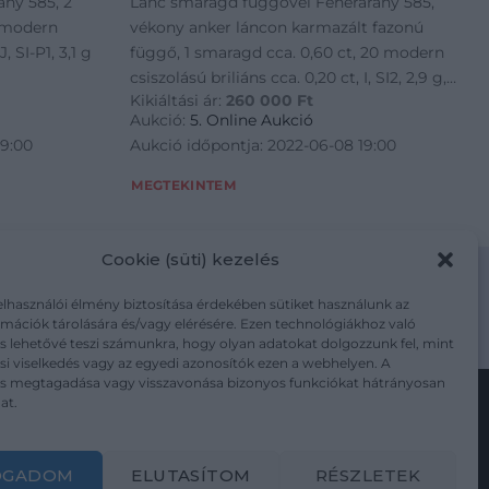
ny 585, 2
Lánc smaragd függővel Fehérarany 585,
2 modern
vékony anker láncon karmazált fazonú
, SI-P1, 3,1 g
függő, 1 smaragd cca. 0,60 ct, 20 modern
csiszolású briliáns cca. 0,20 ct, I, SI2, 2,9 g,
Kikiáltási ár:
260 000
Ft
hossz: 50 cm
Aukció:
5. Online Aukció
19:00
Aukció időpontja: 2022-06-08 19:00
MEGTEKINTEM
Cookie (süti) kezelés
elhasználói élmény biztosítása érdekében sütiket használunk az
mációk tárolására és/vagy elérésére. Ezen technológiákhoz való
m/adatkezelesi-tajekoztato/
s lehetővé teszi számunkra, hogy olyan adatokat dolgozzunk fel, mint
i viselkedés vagy az egyedi azonosítók ezen a webhelyen. A
ás megtagadása vagy visszavonása bizonyos funkciókat hátrányosan
at.
Kövesse a műtárgy.com-ot
OGADOM
ELUTASÍTOM
RÉSZLETEK