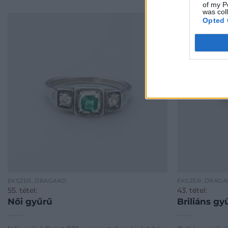
of my P
was col
Opted 
ÉKSZER, DRÁGAKŐ
ÉKSZER, DRÁG
55. tétel:
43. tétel:
Női gyűrű
Briliáns gy