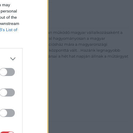
ou may
 1) 331 0513
 personal
http://bav-art.hu
out of the
 downstream
B’s List of
 esztendeje jogfolytonosan működő magyar vállalkozásaként a
télyével és megbízhatóságával hagyományosan a magyar
7-ben megújult BÁV Aukciósház mára a magyarországi
kereskedelmi és árverési központtá vált. . Hazánk legnagyobb
 ZRt. felkészült munkatársai a hét hat napján állnak a műtárgyat