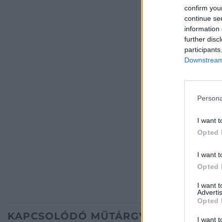
confirm you
continue se
information 
further disc
participants
Downstream 
Persona
I want t
Opted 
I want t
Opted 
I want 
Advertis
Opted 
KAPCSOLÓDÓ MŰTÁRGYAK
I want t