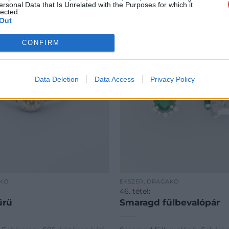
ersonal Data that Is Unrelated with the Purposes for which it
lected.
Out
CONFIRM
Data Deletion
Data Access
Privacy Policy
AKŐ
ÉKSZER, DRÁGAKŐ
46. tétel:
űrű
Smaragd fülbevalópár