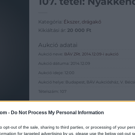
107. tétel: Nyakkend
Kategória:
Ékszer, drágakő
Kikiáltási ár:
20 000
Ft
Aukció adatai
Aukció neve:
BÁV ZRt. 2014.12.09-i aukció
Aukció dátuma: 2014.12.09
Aukció ideje: 12:00
Aukció helye: Budapest, BÁV Aukciósház, V. Bécsi 
Tételszám: 107
Eladó adatai
com -
Do Not Process My Personal Information
Eladó:
BÁV
Cím: BÁV Z
to opt-out of the sale, sharing to third parties, or processing of your per
1027 Budap
formation for targeted advertising by us, please use the below opt-out s