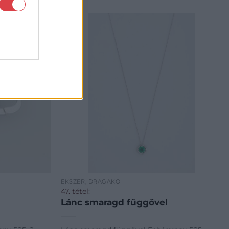
ÉKSZER, DRÁGAKŐ
47. tétel:
Lánc smaragd függővel