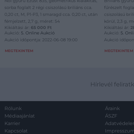
Női gyűrű Ezüst 835, geometrikus kialakítás,
Briliáns gyűrű
sorba foglalt 2 régi csiszolású briliáns cca.
fűrészelt fogl
0,20 ct, M, P1-P3, 1 smaragd cca. 0,20 ct, után
csiszolású bril
fémjelzett, 2,7 g, méret: 54
körül, 2,3 g, m
Kikiáltási ár:
65 000
Ft
Kikiáltási ár:
2
Aukció:
5. Online Aukció
Aukció:
5. Onl
Aukció időpontja: 2022-06-08 19:00
Aukció időpon
MEGTEKINTEM
MEGTEKINTEM
Hírlevél felirat
Rólunk
Áraink
Médiaajánlat
ÁSZF
Karrier
Adatvédel
Kapcsolat
Impresszu