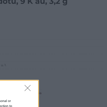
őtű, 9 K au, 3,2 g
u. 1.
 ART Aukciósház és Galéria
Rt.
sonal or
est, Csalogány u. 23-33.
ection to