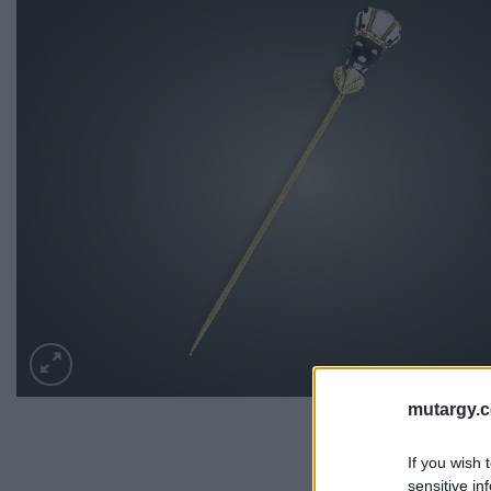
mutargy.
If you wish 
sensitive in