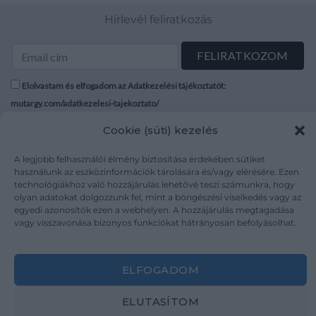
Hírlevél feliratkozás
Elolvastam és elfogadom az Adatkezelési tájékoztatót:
mutargy.com/adatkezelesi-tajekoztato/
Cookie (süti) kezelés
Rólunk
Áraink
Médiaajánlat
ÁSZF
A legjobb felhasználói élmény biztosítása érdekében sütiket
használunk az eszközinformációk tárolására és/vagy elérésére. Ezen
Karrier
Adatvédelem
technológiákhoz való hozzájárulás lehetővé teszi számunkra, hogy
Kapcsolat
Impresszum
olyan adatokat dolgozzunk fel, mint a böngészési viselkedés vagy az
egyedi azonosítók ezen a webhelyen. A hozzájárulás megtagadása
vagy visszavonása bizonyos funkciókat hátrányosan befolyásolhat.
Kövesse a műtárgy.com-ot
ELFOGADOM
ELUTASÍTOM