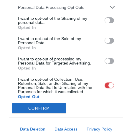
műkereskedelem egyik legfontosabb színterévé, kereskedelmi
Personal Data Processing Opt Outs
és árverési központtá vált. . Hazánk legnagyobb
műkereskedelmi üzlethálózatával rendelkező BÁV ZRt.
I want to opt-out of the Sharing of my
felkészült munkatársai a hét hat napján állnak a műtárgyat
personal data.
eladni, vagy venni kívánók rendelkezésére.
Opted In
I want to opt-out of the Sale of my
GALÉRIA TOVÁBBI MŰTÁRGYAI
Personal Data.
Opted In
I want to opt-out of processing my
Personal Data for Targeted Advertising.
Opted In
I want to opt-out of Collection, Use,
Retention, Sale, and/or Sharing of my
Personal Data that Is Unrelated with the
Purposes for which it was collected.
KAPCSOLÓDÓ MŰTÁRGYAK
Opted Out
CONFIRM
Data Deletion
Data Access
Privacy Policy