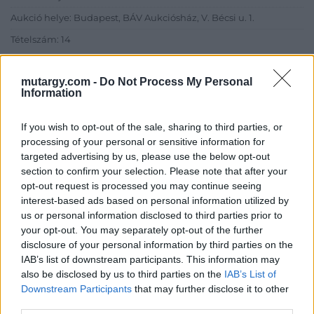
Aukció helye: Budapest, BÁV Aukciósház, V. Bécsi u. 1.
Tételszám: 14
Eladó adatai
mutargy.com -
Do Not Process My Personal
Information
Eladó:
BÁV ART Aukciósház és
Galéria
If you wish to opt-out of the sale, sharing to third parties, or
processing of your personal or sensitive information for
Cím: BÁV ZRt.
targeted advertising by us, please use the below opt-out
1027 Budapest, Csalogány u.
section to confirm your selection. Please note that after your
23-33.
opt-out request is processed you may continue seeing
Telefon: (06 1) 331 0513
interest-based ads based on personal information utilized by
us or personal information disclosed to third parties prior to
Weboldal:
http://bav-art.hu
your opt-out. You may separately opt-out of the further
Bemutatkozás: Az ország legnagyobb múltú, 240 esztendeje
disclosure of your personal information by third parties on the
jogfolytonosan működő magyar vállalkozásaként a BÁV ZRt.
IAB’s list of downstream participants. This information may
óriási tapasztalatával, szakmai tekintélyével és
also be disclosed by us to third parties on the
IAB’s List of
megbízhatóságával hagyományosan a magyar
Downstream Participants
that may further disclose it to other
műkereskedelem meghatározó szereplője. A 2007-ben
third parties.
megújult BÁV Aukciósház mára a magyarországi