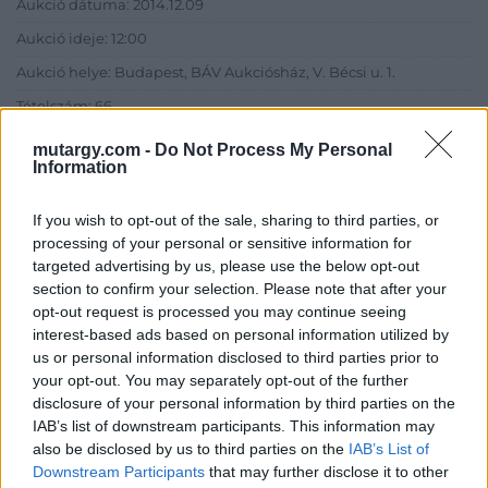
Aukció dátuma: 2014.12.09
Aukció ideje: 12:00
Aukció helye: Budapest, BÁV Aukciósház, V. Bécsi u. 1.
Tételszám: 66
mutargy.com -
Do Not Process My Personal
Information
Eladó adatai
Eladó:
BÁV ART Aukciósház és
If you wish to opt-out of the sale, sharing to third parties, or
Galéria
processing of your personal or sensitive information for
targeted advertising by us, please use the below opt-out
Cím: BÁV ZRt.
section to confirm your selection. Please note that after your
1027 Budapest, Csalogány u.
opt-out request is processed you may continue seeing
23-33.
interest-based ads based on personal information utilized by
Telefon: (06 1) 331 0513
us or personal information disclosed to third parties prior to
Weboldal:
http://bav-art.hu
your opt-out. You may separately opt-out of the further
disclosure of your personal information by third parties on the
Bemutatkozás: Az ország legnagyobb múltú, 240 esztendeje
IAB’s list of downstream participants. This information may
jogfolytonosan működő magyar vállalkozásaként a BÁV ZRt.
also be disclosed by us to third parties on the
IAB’s List of
óriási tapasztalatával, szakmai tekintélyével és
Downstream Participants
that may further disclose it to other
megbízhatóságával hagyományosan a magyar