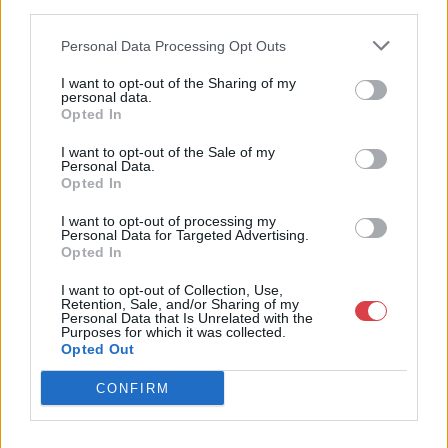
third parties.
műkereskedelem meghatározó szereplője. A 2007-ben
megújult BÁV Aukciósház mára a magyarországi
Personal Data Processing Opt Outs
műkereskedelem egyik legfontosabb színterévé, kereskedelmi
és árverési központtá vált. . Hazánk legnagyobb
I want to opt-out of the Sharing of my
műkereskedelmi üzlethálózatával rendelkező BÁV ZRt.
personal data.
felkészült munkatársai a hét hat napján állnak a műtárgyat
Opted In
eladni, vagy venni kívánók rendelkezésére.
I want to opt-out of the Sale of my
Personal Data.
GALÉRIA TOVÁBBI MŰTÁRGYAI
Opted In
I want to opt-out of processing my
Personal Data for Targeted Advertising.
Opted In
I want to opt-out of Collection, Use,
Retention, Sale, and/or Sharing of my
Personal Data that Is Unrelated with the
Purposes for which it was collected.
Opted Out
KAPCSOLÓDÓ MŰTÁRGYAK
CONFIRM