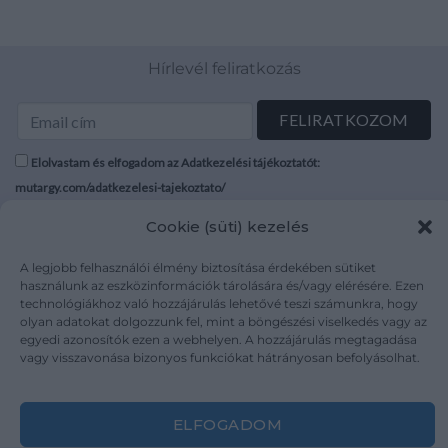
Hírlevél feliratkozás
Elolvastam és elfogadom az Adatkezelési tájékoztatót:
mutargy.com/adatkezelesi-tajekoztato/
Cookie (süti) kezelés
Rólunk
Áraink
Médiaajánlat
ÁSZF
A legjobb felhasználói élmény biztosítása érdekében sütiket
használunk az eszközinformációk tárolására és/vagy elérésére. Ezen
Karrier
Adatvédelem
technológiákhoz való hozzájárulás lehetővé teszi számunkra, hogy
Kapcsolat
Impresszum
olyan adatokat dolgozzunk fel, mint a böngészési viselkedés vagy az
egyedi azonosítók ezen a webhelyen. A hozzájárulás megtagadása
vagy visszavonása bizonyos funkciókat hátrányosan befolyásolhat.
Kövesse a műtárgy.com-ot
ELFOGADOM