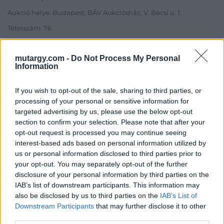
Aukció helye: Budapest, BÁV Aukciósház, V. Bécsi u. 1.
Tételszám: 76
Eladó adatai
mutargy.com -
Do Not Process My Personal
Information
Eladó:
BÁV ART Aukciósház és
Galéria
If you wish to opt-out of the sale, sharing to third parties, or
processing of your personal or sensitive information for
Cím: BÁV ZRt.
targeted advertising by us, please use the below opt-out
1027 Budapest, Csalogány u.
section to confirm your selection. Please note that after your
23-33.
opt-out request is processed you may continue seeing
Telefon: (06 1) 331 0513
interest-based ads based on personal information utilized by
us or personal information disclosed to third parties prior to
Weboldal:
http://bav-art.hu
your opt-out. You may separately opt-out of the further
Bemutatkozás: Az ország legnagyobb múltú, 240 esztendeje
disclosure of your personal information by third parties on the
jogfolytonosan működő magyar vállalkozásaként a BÁV ZRt.
IAB’s list of downstream participants. This information may
óriási tapasztalatával, szakmai tekintélyével és
also be disclosed by us to third parties on the
IAB’s List of
megbízhatóságával hagyományosan a magyar
Downstream Participants
that may further disclose it to other
műkereskedelem meghatározó szereplője. A 2007-ben
third parties.
megújult BÁV Aukciósház mára a magyarországi