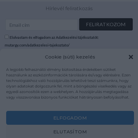
Hírlevél feliratkozás
Elolvastam és elfogadom az Adatkezelési tájékoztatót:
mutargy.com/adatkezelesi-tajekoztato/
Cookie (süti) kezelés
Rólunk
Áraink
Médiaajánlat
ÁSZF
A legjobb felhasználói élmény biztosítása érdekében sütiket
használunk az eszközinformációk tárolására és/vagy elérésére. Ezen
Karrier
Adatvédelem
technológiákhoz való hozzájárulás lehetővé teszi számunkra, hogy
Kapcsolat
Impresszum
olyan adatokat dolgozzunk fel, mint a böngészési viselkedés vagy az
egyedi azonosítók ezen a webhelyen. A hozzájárulás megtagadása
vagy visszavonása bizonyos funkciókat hátrányosan befolyásolhat.
Kövesse a műtárgy.com-ot
ELFOGADOM
ELUTASÍTOM