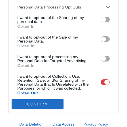
műkereskedelem egyik legfontosabb színterévé, kereskedelmi
Personal Data Processing Opt Outs
és árverési központtá vált. . Hazánk legnagyobb
műkereskedelmi üzlethálózatával rendelkező BÁV ZRt.
I want to opt-out of the Sharing of my
felkészült munkatársai a hét hat napján állnak a műtárgyat
personal data.
eladni, vagy venni kívánók rendelkezésére.
Opted In
I want to opt-out of the Sale of my
GALÉRIA TOVÁBBI MŰTÁRGYAI
Personal Data.
Opted In
I want to opt-out of processing my
Personal Data for Targeted Advertising.
Opted In
I want to opt-out of Collection, Use,
Retention, Sale, and/or Sharing of my
Personal Data that Is Unrelated with the
Purposes for which it was collected.
KAPCSOLÓDÓ MŰTÁRGYAK
Opted Out
CONFIRM
Data Deletion
Data Access
Privacy Policy