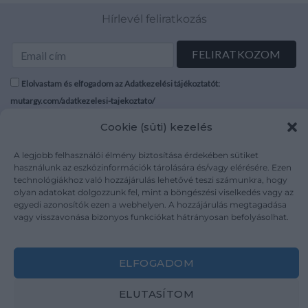
Hírlevél feliratkozás
Elolvastam és elfogadom az Adatkezelési tájékoztatót:
mutargy.com/adatkezelesi-tajekoztato/
Cookie (süti) kezelés
Rólunk
Áraink
Médiaajánlat
ÁSZF
A legjobb felhasználói élmény biztosítása érdekében sütiket
használunk az eszközinformációk tárolására és/vagy elérésére. Ezen
Karrier
Adatvédelem
technológiákhoz való hozzájárulás lehetővé teszi számunkra, hogy
Kapcsolat
Impresszum
olyan adatokat dolgozzunk fel, mint a böngészési viselkedés vagy az
egyedi azonosítók ezen a webhelyen. A hozzájárulás megtagadása
vagy visszavonása bizonyos funkciókat hátrányosan befolyásolhat.
Kövesse a műtárgy.com-ot
ELFOGADOM
ELUTASÍTOM