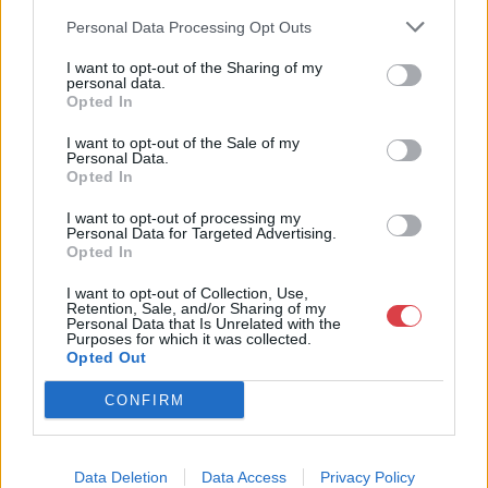
műkereskedelem egyik legfontosabb színterévé, kereskedelmi
Personal Data Processing Opt Outs
és árverési központtá vált. . Hazánk legnagyobb
műkereskedelmi üzlethálózatával rendelkező BÁV ZRt.
I want to opt-out of the Sharing of my
felkészült munkatársai a hét hat napján állnak a műtárgyat
personal data.
eladni, vagy venni kívánók rendelkezésére.
Opted In
I want to opt-out of the Sale of my
GALÉRIA TOVÁBBI MŰTÁRGYAI
Personal Data.
Opted In
I want to opt-out of processing my
Personal Data for Targeted Advertising.
Opted In
I want to opt-out of Collection, Use,
Retention, Sale, and/or Sharing of my
Personal Data that Is Unrelated with the
Purposes for which it was collected.
KAPCSOLÓDÓ MŰTÁRGYAK
Opted Out
CONFIRM
Data Deletion
Data Access
Privacy Policy