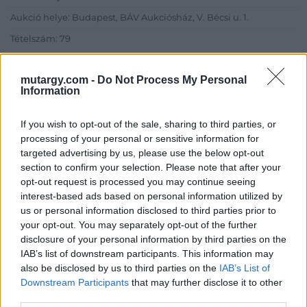
Aukció helye: Budapest, BÁV Aukciósház, V. Bécsi u. 1.
Tételszám: 79
Eladó adatai
mutargy.com -
Do Not Process My Personal
Information
Eladó:
BÁV ART Aukciósház és
Galéria
If you wish to opt-out of the sale, sharing to third parties, or
processing of your personal or sensitive information for
Cím: BÁV ZRt.
targeted advertising by us, please use the below opt-out
1027 Budapest, Csalogány u.
section to confirm your selection. Please note that after your
23-33.
opt-out request is processed you may continue seeing
Telefon: (06 1) 331 0513
interest-based ads based on personal information utilized by
us or personal information disclosed to third parties prior to
Weboldal:
http://bav-art.hu
your opt-out. You may separately opt-out of the further
Bemutatkozás: Az ország legnagyobb múltú, 240 esztendeje
disclosure of your personal information by third parties on the
jogfolytonosan működő magyar vállalkozásaként a BÁV ZRt.
IAB’s list of downstream participants. This information may
óriási tapasztalatával, szakmai tekintélyével és
also be disclosed by us to third parties on the
IAB’s List of
megbízhatóságával hagyományosan a magyar
Downstream Participants
that may further disclose it to other
műkereskedelem meghatározó szereplője. A 2007-ben
third parties.
megújult BÁV Aukciósház mára a magyarországi